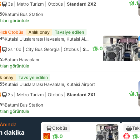
4.1
3s
| Metro Turizm
|
Otobüs
|
Standard 2X2
50
Batumi Bus Station
tıları görüntüle
Hızlı Otobüs
Anlık onay
Tavsiye edilen
45
Kutaisi Uluslararası Havaalanı, Kutaisi Airport
5.0
2s 10d
| City Bus Georgia
|
Otobüs
|
Standart Klimalı
55
Batum Havaalanı
tıları görüntüle
ık onay
Tavsiye edilen
55
Kutaisi Uluslararası Havaalanı, Kutaisi Airport
4.1
3s
| Metro Turizm
|
Otobüs
|
Standard 2X1
55
Batumi Bus Station
tıları görüntüle
Anında
Otobüs
Tak
+1
n dakika
5.0
5