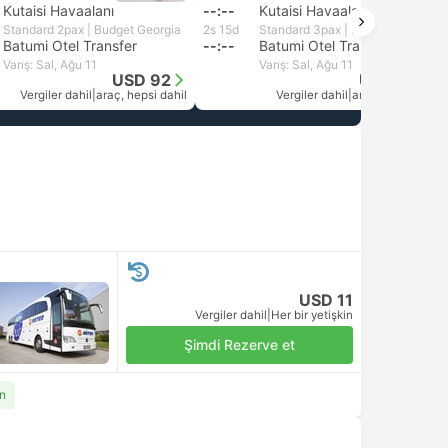
Kutaisi Havaalanı
--:--
Kutaisi Havaalanı
Standard 2pax | Budget Georgia
2s 15d
Standard 3pax | Friendly ge
Batumi Otel Transfer
--:--
Batumi Otel Transfer
Varış: Sal, Ağu 11
Varış: Sal, Ağu 11
USD 92
USD 183
Vergiler dahil
|
araç, hepsi dahil
Vergiler dahil
|
araç, hepsi dahil
USD 11
Vergiler dahil
|
Her bir yetişkin
Şimdi Rezerve et
an