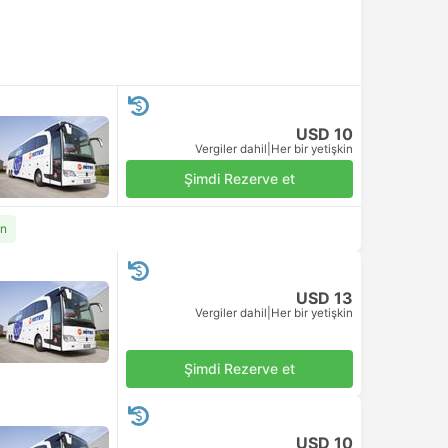
USD 10
Vergiler dahil
|
Her bir yetişkin
Şimdi Rezerve et
an
USD 13
Vergiler dahil
|
Her bir yetişkin
Şimdi Rezerve et
USD 10