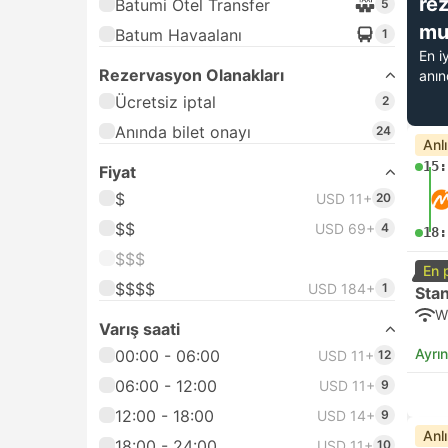
re
Batumi Otel Transfer
5
mu
Batum Havaalanı
1
En i
Rezervasyon Olanakları
anı
Ücretsiz iptal
2
Anında bilet onayı
24
Anl
15:
Fiyat
$
USD 11+
20
$$
USD 69+
4
18:
$$$
En 
$$$$
USD 184+
1
Sta
W
Varış saati
Ayrın
00:00 - 06:00
USD 11+
12
06:00 - 12:00
USD 11+
9
12:00 - 18:00
USD 14+
9
Anl
18:00 - 24:00
USD 11+
10