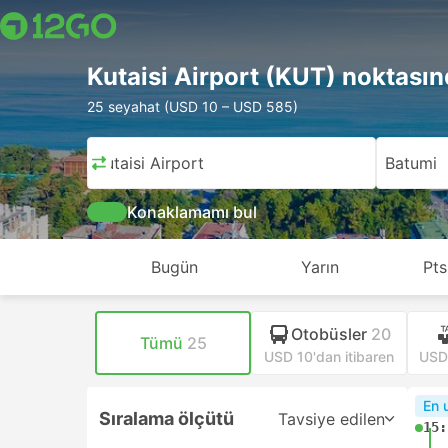
Kutaisi Airport (KUT) noktası
25 seyahat (USD 10 – USD 585)
Kutaisi Airport
Batumi
Konaklamamı bul
Bugün
Yarın
Pts
Otobüsler
20
Tümü
25
USD 10'dan itibaren
USD 
En 
Sıralama ölçütü
Tavsiye edilen
15: