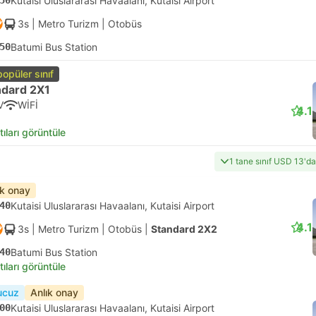
50
Kutaisi Uluslararası Havaalanı, Kutaisi Airport
3s
| Metro Turizm
|
Otobüs
50
Batumi Bus Station
popüler sınıf
ndard 2X1
V
WİFİ
4.1
tıları görüntüle
1 tane sınıf USD 13'd
ık onay
40
Kutaisi Uluslararası Havaalanı, Kutaisi Airport
4.1
3s
| Metro Turizm
|
Otobüs
|
Standard 2X2
40
Batumi Bus Station
tıları görüntüle
ucuz
Anlık onay
00
Kutaisi Uluslararası Havaalanı, Kutaisi Airport