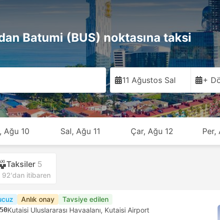
ndan Batumi (BUS) noktasına taksi
11 Ağustos Sal
+ Dö
, Ağu 10
Sal, Ağu 11
Çar, Ağu 12
Per,
Taksiler
5
92'dan itibaren
ucuz
Anlık onay
Tavsiye edilen
50
Kutaisi Uluslararası Havaalanı, Kutaisi Airport