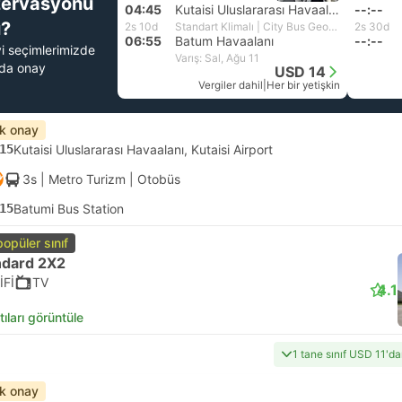
zervasyonu
04:45
Kutaisi Uluslararası Havaalanı, Kutaisi Airport
--:--
?
2s 10d
Standart Klimalı | City Bus Georgia
2s 30d
06:55
Batum Havaalanı
--:--
yi seçimlerimizde
Varış: Sal, Ağu 11
nda onay
USD 14
Vergiler dahil
|
Her bir yetişkin
ık onay
15
Kutaisi Uluslararası Havaalanı, Kutaisi Airport
3s
| Metro Turizm
|
Otobüs
15
Batumi Bus Station
popüler sınıf
ndard 2X2
İFİ
TV
4.1
tıları görüntüle
1 tane sınıf USD 11'd
ık onay