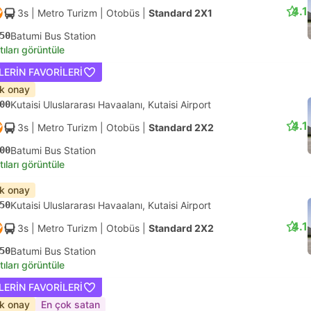
4.1
3s
| Metro Turizm
|
Otobüs
|
Standard 2X1
50
Batumi Bus Station
tıları görüntüle
LERIN FAVORILERI
ık onay
00
Kutaisi Uluslararası Havaalanı, Kutaisi Airport
4.1
3s
| Metro Turizm
|
Otobüs
|
Standard 2X2
00
Batumi Bus Station
tıları görüntüle
ık onay
50
Kutaisi Uluslararası Havaalanı, Kutaisi Airport
4.1
3s
| Metro Turizm
|
Otobüs
|
Standard 2X2
50
Batumi Bus Station
tıları görüntüle
LERIN FAVORILERI
ık onay
En çok satan