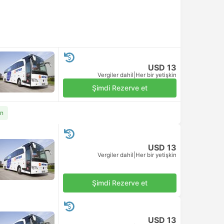
USD 13
Vergiler dahil
|
Her bir yetişkin
Şimdi Rezerve et
an
USD 13
Vergiler dahil
|
Her bir yetişkin
Şimdi Rezerve et
USD 13