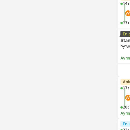
14:
17:
En 
Sta
W
Ayrın
Anl
17:
20:
Ayrın
En 