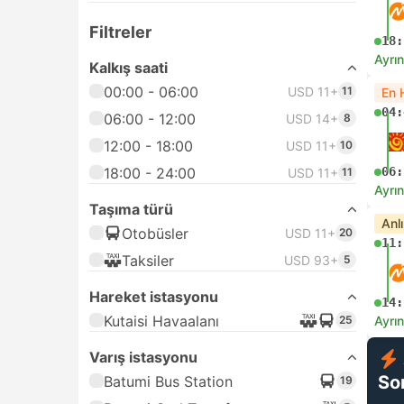
Filtreler
18:
Ayrın
Kalkış saati
00:00 - 06:00
USD 11+
11
En 
04:
06:00 - 12:00
USD 14+
8
12:00 - 18:00
USD 11+
10
18:00 - 24:00
06:
USD 11+
11
Ayrın
Taşıma türü
Anl
Otobüsler
USD 11+
20
11:
Taksiler
USD 93+
5
Hareket istasyonu
14:
Kutaisi Havaalanı
25
Ayrın
Varış istasyonu
So
Batumi Bus Station
19