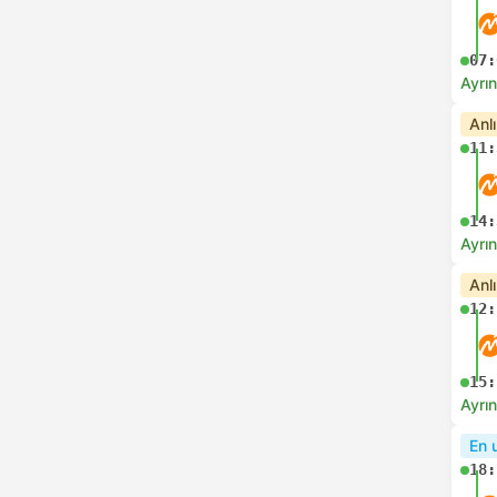
07:
Ayrın
Anl
11:
14:
Ayrın
Anl
12:
15:
Ayrın
En 
18: