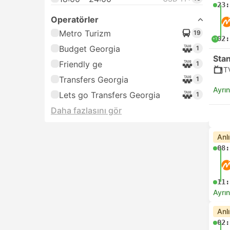
23:
Operatörler
Metro Turizm
19
02:
+1
Budget Georgia
1
Sta
Friendly ge
1
T
Transfers Georgia
1
Ayrın
Lets go Transfers Georgia
1
Daha fazlasını gör
Anl
08:
11:
Ayrın
Anl
02: