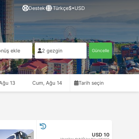
Destek
Türkçe
$•USD
nüş ekle
2 gezgin
Güncelle
 Ağu 13
Cum, Ağu 14
Tarih seçin
USD 10