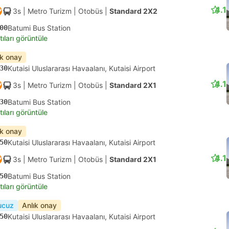
4.1
3s
| Metro Turizm
|
Otobüs
|
Standard 2X2
00
Batumi Bus Station
tıları görüntüle
ık onay
30
Kutaisi Uluslararası Havaalanı, Kutaisi Airport
4.1
3s
| Metro Turizm
|
Otobüs
|
Standard 2X1
30
Batumi Bus Station
tıları görüntüle
ık onay
50
Kutaisi Uluslararası Havaalanı, Kutaisi Airport
4.1
3s
| Metro Turizm
|
Otobüs
|
Standard 2X1
50
Batumi Bus Station
tıları görüntüle
ucuz
Anlık onay
50
Kutaisi Uluslararası Havaalanı, Kutaisi Airport