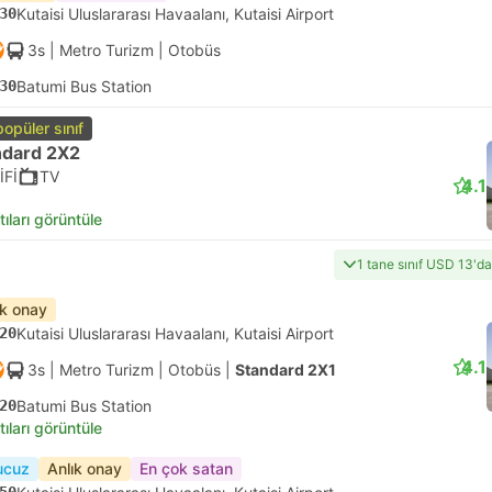
30
Kutaisi Uluslararası Havaalanı, Kutaisi Airport
3s
| Metro Turizm
|
Otobüs
30
Batumi Bus Station
popüler sınıf
ndard 2X2
İFİ
TV
4.1
tıları görüntüle
1 tane sınıf USD 13'd
ık onay
20
Kutaisi Uluslararası Havaalanı, Kutaisi Airport
4.1
3s
| Metro Turizm
|
Otobüs
|
Standard 2X1
20
Batumi Bus Station
tıları görüntüle
ucuz
Anlık onay
En çok satan