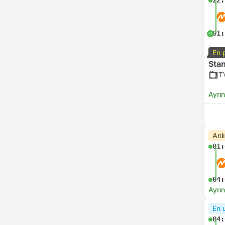
22:
01:
+1
En 
Sta
T
Ayrın
Anl
01:
04:
Ayrın
En 
04: