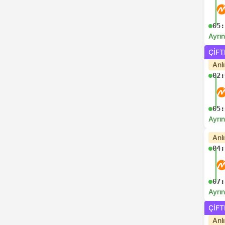
05:
Ayrın
ÇIFT
Anl
02:
05:
Ayrın
Anl
04:
07:
Ayrın
ÇIFT
Anl