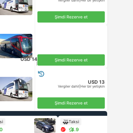
Vergiler dahil
|
Her bir yetişkin
Şimdi Rezerve et
USD 14
Şimdi Rezerve et
Vergiler dahil
|
Her bir yetişkin
USD 13
Vergiler dahil
|
Her bir yetişkin
Şimdi Rezerve et
si
Taksi
+1
.0
4.9