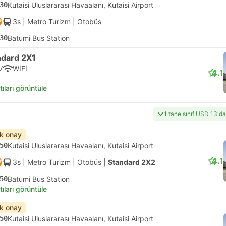
30
Kutaisi Uluslararası Havaalanı, Kutaisi Airport
3s
| Metro Turizm
|
Otobüs
30
Batumi Bus Station
ndard 2X1
V
WİFİ
4.1
tıları görüntüle
1 tane sınıf USD 13'd
ık onay
50
Kutaisi Uluslararası Havaalanı, Kutaisi Airport
4.1
3s
| Metro Turizm
|
Otobüs
|
Standard 2X2
50
Batumi Bus Station
tıları görüntüle
ık onay
50
Kutaisi Uluslararası Havaalanı, Kutaisi Airport