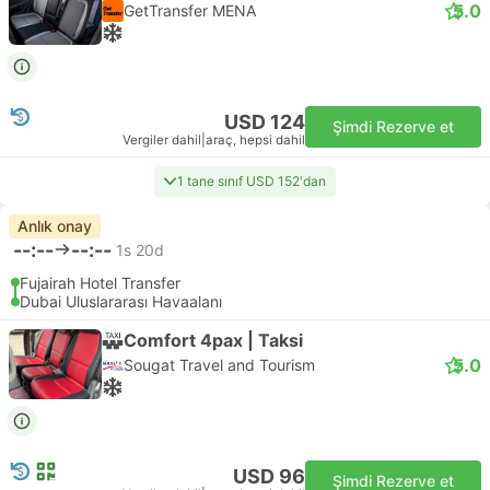
5.0
GetTransfer MENA
USD 124
Şimdi Rezerve et
Vergiler dahil
|
araç, hepsi dahil
1 tane sınıf USD 152'dan
Anlık onay
--:--
--:--
1s 20d
Fujairah Hotel Transfer
Dubai Uluslararası Havaalanı
Comfort 4pax | Taksi
5.0
Sougat Travel and Tourism
USD 96
Şimdi Rezerve et