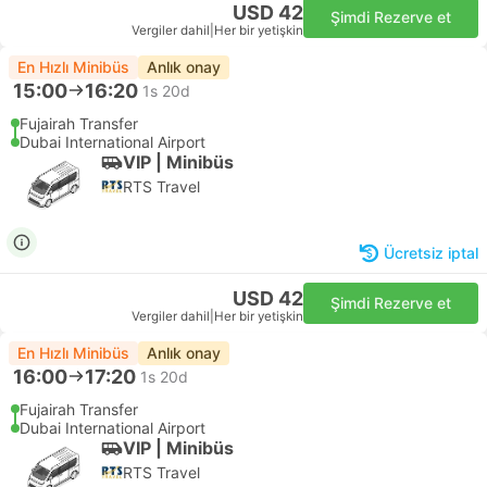
USD 42
Şimdi Rezerve et
Vergiler dahil
|
Her bir yetişkin
En Hızlı Minibüs
Anlık onay
15:00
16:20
1s 20d
Fujairah Transfer
Dubai International Airport
VIP | Minibüs
RTS Travel
Ücretsiz iptal
USD 42
Şimdi Rezerve et
Vergiler dahil
|
Her bir yetişkin
En Hızlı Minibüs
Anlık onay
16:00
17:20
1s 20d
Fujairah Transfer
Dubai International Airport
VIP | Minibüs
RTS Travel