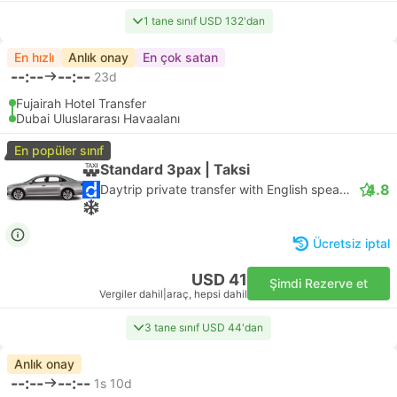
1 tane sınıf USD 132'dan
En hızlı
Anlık onay
En çok satan
--:--
--:--
23d
Fujairah Hotel Transfer
Dubai Uluslararası Havaalanı
En popüler sınıf
Standard 3pax | Taksi
4.8
Daytrip private transfer with English speaking driver
Ücretsiz iptal
USD 41
Şimdi Rezerve et
Vergiler dahil
|
araç, hepsi dahil
3 tane sınıf USD 44'dan
Anlık onay
--:--
--:--
1s 10d