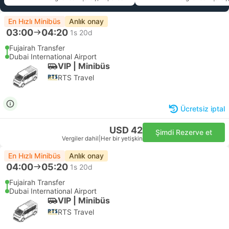
En Hızlı Minibüs
Anlık onay
03:00
04:20
1s 20d
Fujairah Transfer
Dubai International Airport
VIP | Minibüs
RTS Travel
Ücretsiz iptal
USD 42
Şimdi Rezerve et
Vergiler dahil
|
Her bir yetişkin
En Hızlı Minibüs
Anlık onay
04:00
05:20
1s 20d
Fujairah Transfer
Dubai International Airport
VIP | Minibüs
RTS Travel