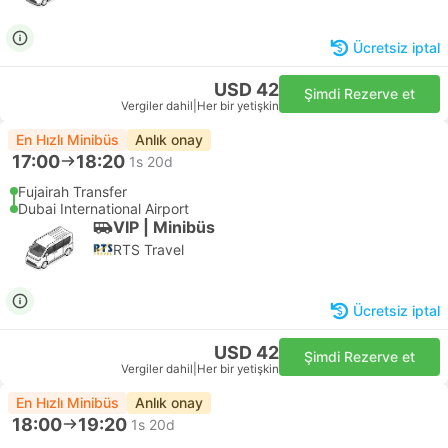
Ücretsiz iptal
USD 42
Şimdi Rezerve et
Vergiler dahil
|
Her bir yetişkin
En Hızlı Minibüs
Anlık onay
17:00
18:20
1s 20d
Fujairah Transfer
Dubai International Airport
VIP | Minibüs
RTS Travel
Ücretsiz iptal
USD 42
Şimdi Rezerve et
Vergiler dahil
|
Her bir yetişkin
En Hızlı Minibüs
Anlık onay
18:00
19:20
1s 20d