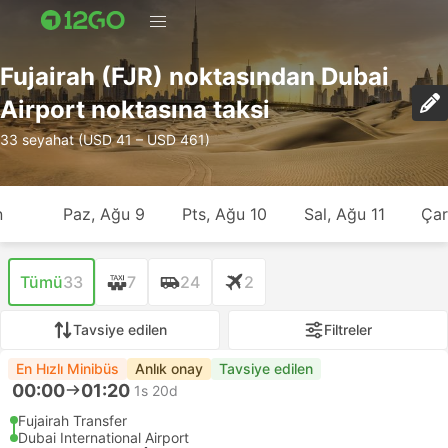
Fujairah (FJR) noktasından Dubai
Airport noktasına taksi
33 seyahat (USD 41 – USD 461)
n
Paz, Ağu 9
Pts, Ağu 10
Sal, Ağu 11
Çar
Tümü
33
7
24
2
Tavsiye edilen
Filtreler
En Hızlı Minibüs
Anlık onay
Tavsiye edilen
00:00
01:20
1s 20d
Fujairah Transfer
Dubai International Airport