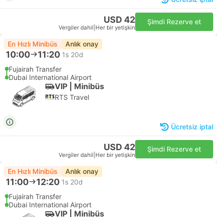
USD 42
Şimdi Rezerve et
Vergiler dahil
|
Her bir yetişkin
En Hızlı Minibüs
Anlık onay
10:00
11:20
1s 20d
Fujairah Transfer
Dubai International Airport
VIP | Minibüs
RTS Travel
Ücretsiz iptal
USD 42
Şimdi Rezerve et
Vergiler dahil
|
Her bir yetişkin
En Hızlı Minibüs
Anlık onay
11:00
12:20
1s 20d
Fujairah Transfer
Dubai International Airport
VIP | Minibüs