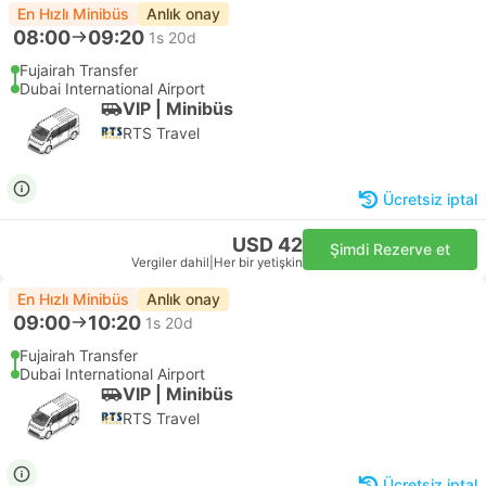
En Hızlı Minibüs
Anlık onay
08:00
09:20
1s 20d
Fujairah Transfer
Dubai International Airport
VIP | Minibüs
RTS Travel
Ücretsiz iptal
USD 42
Şimdi Rezerve et
Vergiler dahil
|
Her bir yetişkin
En Hızlı Minibüs
Anlık onay
09:00
10:20
1s 20d
Fujairah Transfer
Dubai International Airport
VIP | Minibüs
RTS Travel
Ücretsiz iptal