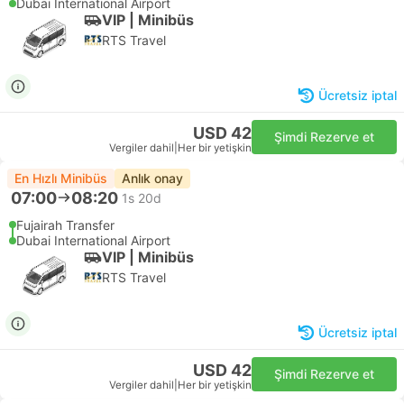
Dubai International Airport
VIP | Minibüs
RTS Travel
Ücretsiz iptal
USD 42
Şimdi Rezerve et
Vergiler dahil
|
Her bir yetişkin
En Hızlı Minibüs
Anlık onay
07:00
08:20
1s 20d
Fujairah Transfer
Dubai International Airport
VIP | Minibüs
RTS Travel
Ücretsiz iptal
USD 42
Şimdi Rezerve et
Vergiler dahil
|
Her bir yetişkin