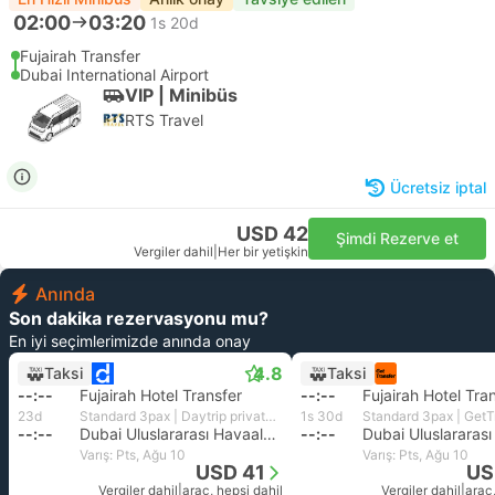
02:00
03:20
1s 20d
Fujairah Transfer
Dubai International Airport
VIP | Minibüs
RTS Travel
Ücretsiz iptal
USD 42
Şimdi Rezerve et
Vergiler dahil
|
Her bir yetişkin
Anında
Son dakika rezervasyonu mu?
En iyi seçimlerimizde anında onay
4.8
Taksi
Taksi
--:--
Fujairah Hotel Transfer
--:--
Fujairah Hotel Tra
23d
Standard 3pax | Daytrip private transfer with English speaking driver
1s 30d
--:--
Dubai Uluslararası Havaalanı
--:--
Varış: Pts, Ağu 10
Varış: Pts, Ağu 10
USD 41
US
Vergiler dahil
|
araç, hepsi dahil
Vergiler dahil
|
araç,