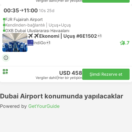
Vergiler dahil
|
Her bir yetişkin
00:35
11:00
10s 25d
FJR Fujairah Airport
Kendinden-bağlantılı | Uçuş+Uçuş
DXB Dubai Uluslararası Havaalanı
Ekonomi | Uçuş #6E1502
+1
4.7
IndiGo
+1
USD 458
Şimdi Rezerve et
Vergiler dahil
|
Her bir yetişkin
Dubai Airport konumunda yapılacaklar
Powered by
GetYourGuide