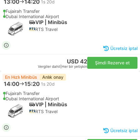
13:00
14:20
1s 20d
Fujairah Transfer
Dubai International Airport
VIP | Minibüs
RTS Travel
Ücretsiz iptal
USD 42
Şimdi Rezerve et
Vergiler dahil
|
Her bir yetişkin
En Hızlı Minibüs
Anlık onay
14:00
15:20
1s 20d
Fujairah Transfer
Dubai International Airport
VIP | Minibüs
RTS Travel
Ücretsiz iptal