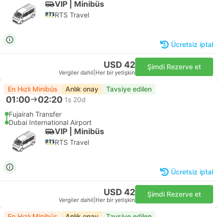
VIP | Minibüs
RTS Travel
Ücretsiz iptal
USD 42
Şimdi Rezerve et
Vergiler dahil
|
Her bir yetişkin
En Hızlı Minibüs
Anlık onay
Tavsiye edilen
01:00
02:20
1s 20d
Fujairah Transfer
Dubai International Airport
VIP | Minibüs
RTS Travel
Ücretsiz iptal
USD 42
Şimdi Rezerve et
Vergiler dahil
|
Her bir yetişkin
En Hızlı Minibüs
Anlık onay
Tavsiye edilen