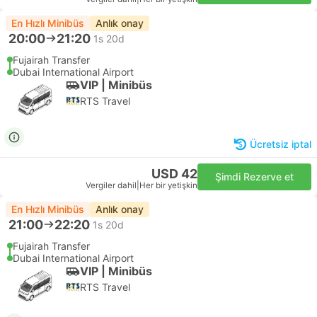
En Hızlı Minibüs
Anlık onay
20:00
21:20
1s 20d
Fujairah Transfer
Dubai International Airport
VIP | Minibüs
RTS Travel
Ücretsiz iptal
USD 42
Şimdi Rezerve et
Vergiler dahil
|
Her bir yetişkin
En Hızlı Minibüs
Anlık onay
21:00
22:20
1s 20d
Fujairah Transfer
Dubai International Airport
VIP | Minibüs
RTS Travel