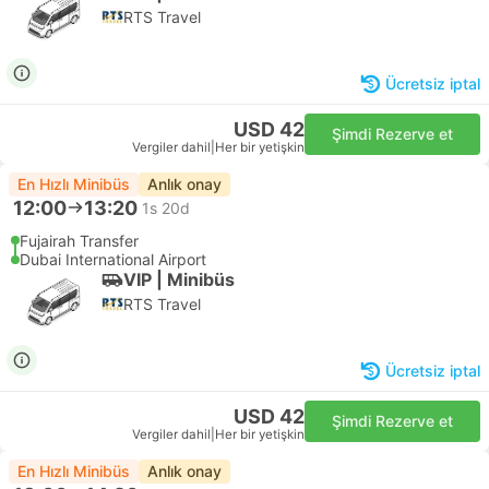
RTS Travel
Ücretsiz iptal
USD 42
Şimdi Rezerve et
Vergiler dahil
|
Her bir yetişkin
En Hızlı Minibüs
Anlık onay
12:00
13:20
1s 20d
Fujairah Transfer
Dubai International Airport
VIP | Minibüs
RTS Travel
Ücretsiz iptal
USD 42
Şimdi Rezerve et
Vergiler dahil
|
Her bir yetişkin
En Hızlı Minibüs
Anlık onay