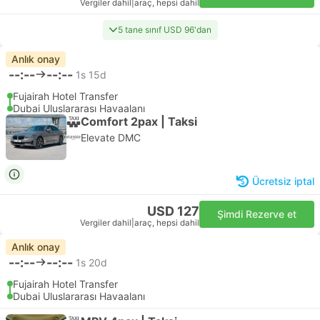
Vergiler dahil
|
araç, hepsi dahil
5 tane sınıf USD 96'dan
Anlık onay
--:--
--:--
1s 15d
Fujairah Hotel Transfer
Dubai Uluslararası Havaalanı
Comfort 2pax | Taksi
Elevate DMC
Ücretsiz iptal
USD 127
Şimdi Rezerve et
Vergiler dahil
|
araç, hepsi dahil
Anlık onay
--:--
--:--
1s 20d
Fujairah Hotel Transfer
Dubai Uluslararası Havaalanı