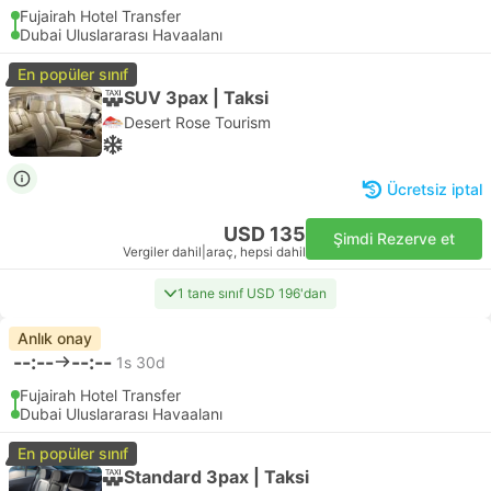
Fujairah Hotel Transfer
Dubai Uluslararası Havaalanı
En popüler sınıf
SUV 3pax | Taksi
Desert Rose Tourism
Ücretsiz iptal
USD 135
Şimdi Rezerve et
Vergiler dahil
|
araç, hepsi dahil
1 tane sınıf USD 196'dan
Anlık onay
--:--
--:--
1s 30d
Fujairah Hotel Transfer
Dubai Uluslararası Havaalanı
En popüler sınıf
Standard 3pax | Taksi