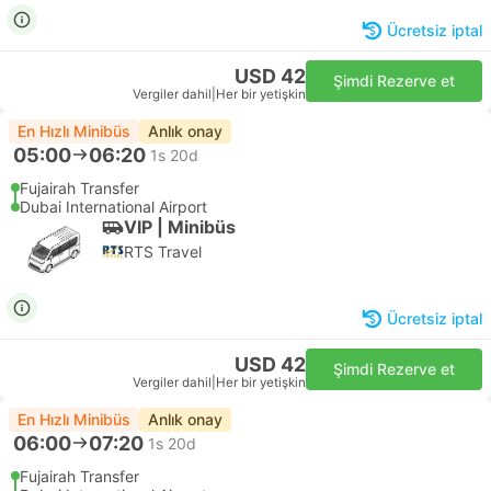
Ücretsiz iptal
USD 42
Şimdi Rezerve et
Vergiler dahil
|
Her bir yetişkin
En Hızlı Minibüs
Anlık onay
05:00
06:20
1s 20d
Fujairah Transfer
Dubai International Airport
VIP | Minibüs
RTS Travel
Ücretsiz iptal
USD 42
Şimdi Rezerve et
Vergiler dahil
|
Her bir yetişkin
En Hızlı Minibüs
Anlık onay
06:00
07:20
1s 20d
Fujairah Transfer