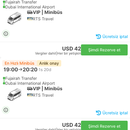
Fujairah Transfer
Dubai International Airport
VIP | Minibüs
RTS Travel
Ücretsiz iptal
USD 42
Şimdi Rezerve et
Vergiler dahil
|
Her bir yetişkin
En Hızlı Minibüs
Anlık onay
19:00
20:20
1s 20d
Fujairah Transfer
Dubai International Airport
VIP | Minibüs
RTS Travel
Ücretsiz iptal
USD 42
Şimdi Rezerve et
Vergiler dahil
|
Her bir yetişkin