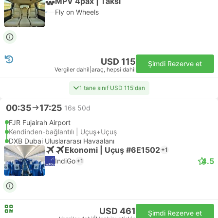
MPV 4pax | Taksi
Fly on Wheels
USD 115
Şimdi Rezerve et
Vergiler dahil
|
araç, hepsi dahil
1 tane sınıf USD 115'dan
00:35
17:25
16s 50d
FJR Fujairah Airport
Kendinden-bağlantılı | Uçuş+Uçuş
DXB Dubai Uluslararası Havaalanı
Ekonomi | Uçuş #6E1502
+1
4.5
IndiGo
+1
USD 461
Şimdi Rezerve et