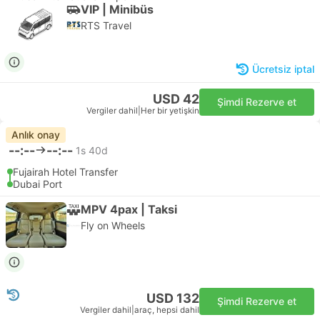
VIP | Minibüs
RTS Travel
Ücretsiz iptal
USD 42
Şimdi Rezerve et
Vergiler dahil
|
Her bir yetişkin
Anlık onay
--:--
--:--
1s 40d
Fujairah Hotel Transfer
Dubai Port
MPV 4pax | Taksi
Fly on Wheels
USD 132
Şimdi Rezerve et
Vergiler dahil
|
araç, hepsi dahil