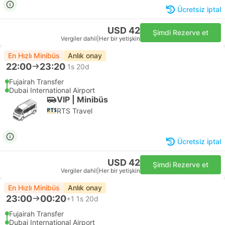
Ücretsiz iptal
USD 42
Şimdi Rezerve et
Vergiler dahil
|
Her bir yetişkin
En Hızlı Minibüs
Anlık onay
22:00
23:20
1s 20d
Fujairah Transfer
Dubai International Airport
VIP | Minibüs
RTS Travel
Ücretsiz iptal
USD 42
Şimdi Rezerve et
Vergiler dahil
|
Her bir yetişkin
En Hızlı Minibüs
Anlık onay
23:00
00:20
+1
1s 20d
Fujairah Transfer
Dubai International Airport