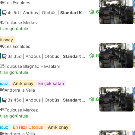
40
Les Escaldes
4.6
4s 5d
| Andbus
|
Otobüs
|
Standart Klimalı
45
Toulouse Merkez
tıları görüntüle
ık onay
40
Les Escaldes
4.6
3s 35d
| Andbus
|
Otobüs
|
Standart Klimalı
15
Toulouse Blagnac Havaalanı
tıları görüntüle
ucuz
Anlık onay
En çok satan
00
Andorra la Vella
4.6
3s 45d
| Andbus
|
Otobüs
|
Standart Klimalı
45
Toulouse Merkez
tıları görüntüle
ucuz
En Hızlı Otobüs
Anlık onay
00
Andorra la Vella