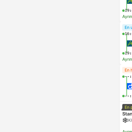
19:
Ayrın
En 
16:
19:
Ayrın
En h
--:
--:
En 
Sta
K
Ayrın