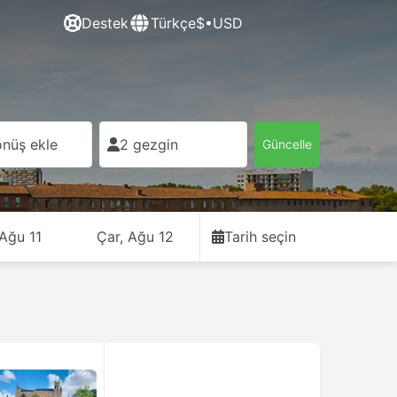
Destek
Türkçe
$•USD
nüş ekle
2 gezgin
Güncelle
 Ağu 11
Çar, Ağu 12
Tarih seçin