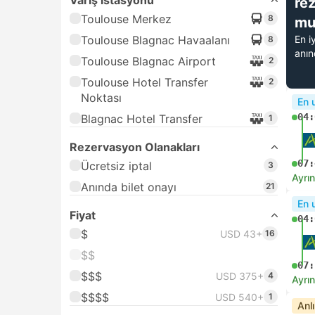
Varış istasyonu
re
Toulouse Merkez
8
mu
Toulouse Blagnac Havaalanı
En i
8
anı
Toulouse Blagnac Airport
2
Toulouse Hotel Transfer
2
Noktası
En 
04:
Blagnac Hotel Transfer
1
Rezervasyon Olanakları
07:
Ücretsiz iptal
3
Ayrın
Anında bilet onayı
21
En 
Fiyat
04:
$
USD 43+
16
$$
07:
$$$
USD 375+
4
Ayrın
$$$$
USD 540+
1
Anl