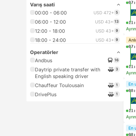
07:
Varış saati
00:00 - 06:00
USD 472+
5
06:00 - 12:00
USD 43+
13
11:
Ayrın
12:00 - 18:00
USD 43+
9
18:00 - 24:00
USD 43+
9
Anl
07:
Operatörler
Andbus
16
11:
Daytrip private transfer with
3
Ayrın
English speaking driver
En 
Chauffeur Toulousain
1
08:
DrivePlus
1
11:
Ayrın
En 
08: