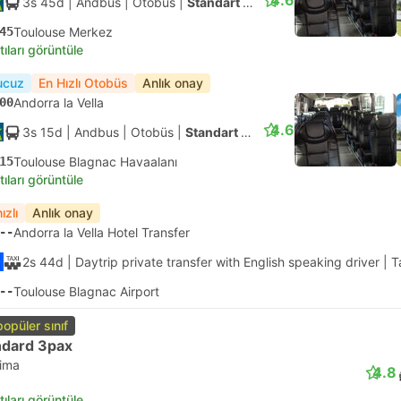
4.6
3s 45d
| Andbus
|
Otobüs
|
Standart Klimalı
45
Toulouse Merkez
tıları görüntüle
ucuz
En Hızlı Otobüs
Anlık onay
00
Andorra la Vella
4.6
3s 15d
| Andbus
|
Otobüs
|
Standart Klimalı
15
Toulouse Blagnac Havaalanı
tıları görüntüle
ızlı
Anlık onay
--
Andorra la Vella Hotel Transfer
2s 44d
| Daytrip private transfer with English speaking driver
|
T
--
Toulouse Blagnac Airport
popüler sınıf
ndard 3pax
lima
4.8
tıları görüntüle