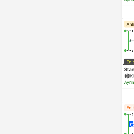
Anl
--:
--:
En 
Sta
K
Ayrın
En h
--:
--: