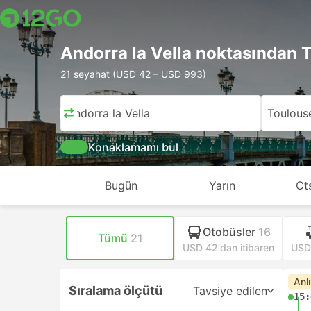
Andorra la Vella noktasından 
21 seyahat (USD 42 – USD 993)
Andorra la Vella
Toulous
Konaklamamı bul
Bugün
Yarın
Ct
Otobüsler
16
Tümü
21
USD 42'dan itibaren
USD 
Anl
Sıralama ölçütü
Tavsiye edilen
15: