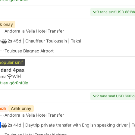
3 tane sınıf USD 881'd
ık onay
--
Andorra la Vella Hotel Transfer
2s 45d
| Chauffeur Toulousain
|
Taksi
--
Toulouse Blagnac Airport
popüler sınıf
ndard 4pax
lima
WİFİ
tıları görüntüle
2 tane sınıf USD 660'd
ızlı
Anlık onay
--
Andorra la Vella Hotel Transfer
2s 44d
| Daytrip private transfer with English speaking driver
|
T
--
Toulouse Hotel Transfer Noktası