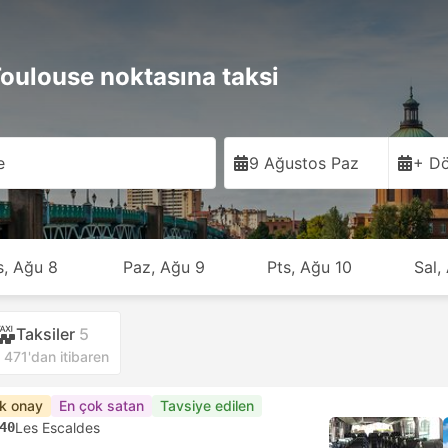
Toulouse noktasına taksi
e
9 Ağustos Paz
+ Dö
s, Ağu 8
Paz, Ağu 9
Pts, Ağu 10
Sal,
Taksiler
5
471'dan itibaren
ık onay
En çok satan
Tavsiye edilen
40
Les Escaldes