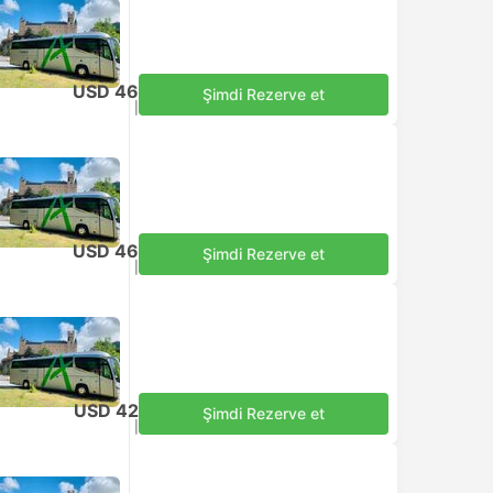
USD 46
Şimdi Rezerve et
Vergiler dahil
|
Her bir yetişkin
USD 46
Şimdi Rezerve et
Vergiler dahil
|
Her bir yetişkin
USD 42
Şimdi Rezerve et
Vergiler dahil
|
Her bir yetişkin