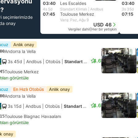
zervasyonu
03:40
Les Escaldes
03:40
?
4s 5d
Standart Klimalı | Andbus
3s 35d
07:45
Toulouse Merkez
07:15
yi seçimlerimizde
Varış: Paz, Ağu 9
nda onay
USD 46
Vergiler dahil
|
Her bir yetişkin
ucuz
Anlık onay
00
Andorra la Vella
4.6
3s 45d
| Andbus
|
Otobüs
|
Standart Klimalı
45
Toulouse Merkez
tıları görüntüle
ucuz
En Hızlı Otobüs
Anlık onay
00
Andorra la Vella
4.6
3s 15d
| Andbus
|
Otobüs
|
Standart Klimalı
15
Toulouse Blagnac Havaalanı
tıları görüntüle
ık onay