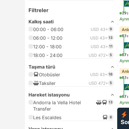
Filtreler
19:
Ayrın
Kalkış saati
00:00 - 06:00
USD 43+
9
Anl
03:
06:00 - 12:00
USD 43+
13
12:00 - 18:00
USD 43+
11
18:00 - 24:00
07:
USD 472+
5
Ayrın
Taşıma türü
Anl
Otobüsler
USD 43+
16
03:
Taksiler
USD 472+
5
Hareket istasyonu
07:
Andorra la Vella Hotel
13
Ayrın
Transfer
Les Escaldes
8
So