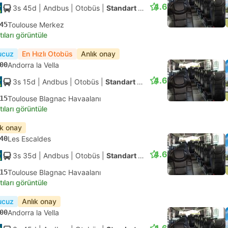
4.6
3s 45d
| Andbus
|
Otobüs
|
Standart Klimalı
45
Toulouse Merkez
tıları görüntüle
ucuz
En Hızlı Otobüs
Anlık onay
00
Andorra la Vella
4.6
3s 15d
| Andbus
|
Otobüs
|
Standart Klimalı
15
Toulouse Blagnac Havaalanı
tıları görüntüle
ık onay
40
Les Escaldes
4.6
3s 35d
| Andbus
|
Otobüs
|
Standart Klimalı
15
Toulouse Blagnac Havaalanı
tıları görüntüle
ucuz
Anlık onay
00
Andorra la Vella