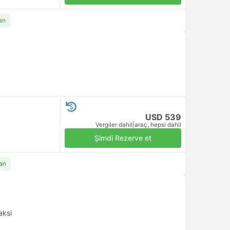
an
USD 539
Vergiler dahil
|
araç, hepsi dahil
Şimdi Rezerve et
an
aksi