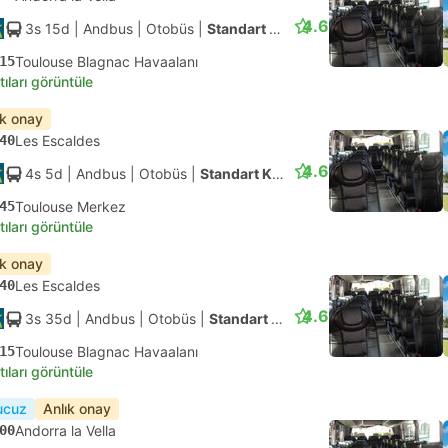
4.6
3s 15d
| Andbus
|
Otobüs
|
Standart Klimalı
15
Toulouse Blagnac Havaalanı
tıları görüntüle
ık onay
40
Les Escaldes
4.6
4s 5d
| Andbus
|
Otobüs
|
Standart Klimalı
45
Toulouse Merkez
tıları görüntüle
ık onay
40
Les Escaldes
4.6
3s 35d
| Andbus
|
Otobüs
|
Standart Klimalı
15
Toulouse Blagnac Havaalanı
tıları görüntüle
ucuz
Anlık onay
00
Andorra la Vella