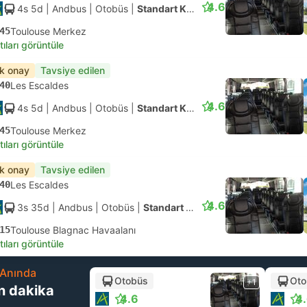
4.6
4s 5d
| Andbus
|
Otobüs
|
Standart Klimalı
45
Toulouse Merkez
tıları görüntüle
ık onay
Tavsiye edilen
40
Les Escaldes
4.6
4s 5d
| Andbus
|
Otobüs
|
Standart Klimalı
45
Toulouse Merkez
tıları görüntüle
ık onay
Tavsiye edilen
40
Les Escaldes
4.6
3s 35d
| Andbus
|
Otobüs
|
Standart Klimalı
15
Toulouse Blagnac Havaalanı
tıları görüntüle
Anında
Otobüs
Oto
+1
n dakika
4.6
4