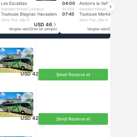
Les Escaldes
04:00
Andorra la Vella
Standart Klimalı | Andbus
3s 45d
Standart Klimalı | Andbus
Toulouse Blagnac Havaalanı
07:45
Toulouse Merkez
Varış: Paz, Ağu 9
Varış: Paz, Ağu 9
USD 46
USD 42
Vergiler dahil
|
Her bir yetişkin
Vergiler dahil
|
Her bir yetişkin
USD 42
Şimdi Rezerve et
Vergiler dahil
|
Her bir yetişkin
USD 42
Şimdi Rezerve et
Vergiler dahil
|
Her bir yetişkin