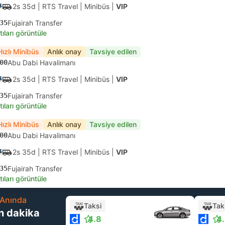
2s 35d
| RTS Travel
|
Minibüs
|
VIP
35
Fujairah Transfer
tıları görüntüle
Hızlı Minibüs
Anlık onay
Tavsiye edilen
00
Abu Dabi Havalimanı
2s 35d
| RTS Travel
|
Minibüs
|
VIP
35
Fujairah Transfer
tıları görüntüle
Hızlı Minibüs
Anlık onay
Tavsiye edilen
00
Abu Dabi Havalimanı
2s 35d
| RTS Travel
|
Minibüs
|
VIP
35
Fujairah Transfer
tıları görüntüle
Anında
Taksi
Tak
n dakika
4.8
4