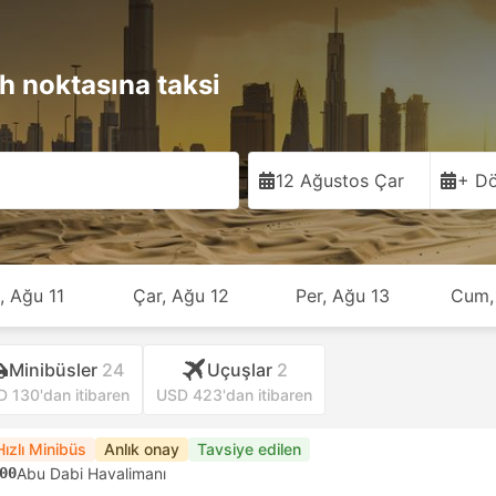
h noktasına taksi
12 Ağustos Çar
+ Dö
, Ağu 11
Çar, Ağu 12
Per, Ağu 13
Cum,
Minibüsler
24
Uçuşlar
2
 130'dan itibaren
USD 423'dan itibaren
Hızlı Minibüs
Anlık onay
Tavsiye edilen
00
Abu Dabi Havalimanı