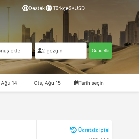
Destek
Türkçe
$•USD
nüş ekle
2 gezgin
Güncelle
 Ağu 14
Cts, Ağu 15
Tarih seçin
Ücretsiz iptal