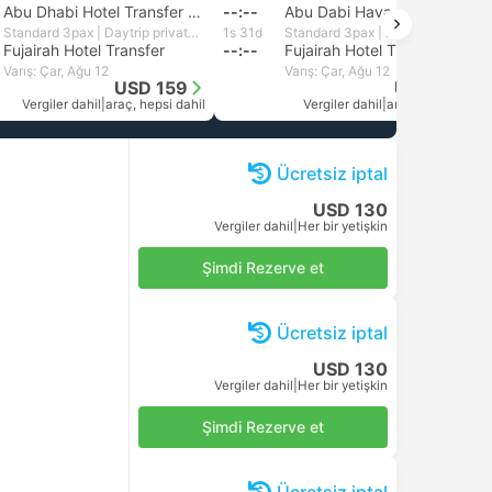
Abu Dhabi Hotel Transfer Noktası
--:--
Abu Dabi Havaalanı
Standard 3pax | Daytrip private transfer with English speaking driver
1s 31d
Standard 3pax | Daytrip private transfer with English speaking driver
Fujairah Hotel Transfer
--:--
Fujairah Hotel Transfer
Varış: Çar, Ağu 12
Varış: Çar, Ağu 12
USD 159
USD 106
Vergiler dahil
|
araç, hepsi dahil
Vergiler dahil
|
araç, hepsi dahil
Ücretsiz iptal
USD 130
Vergiler dahil
|
Her bir yetişkin
Şimdi Rezerve et
Ücretsiz iptal
USD 130
Vergiler dahil
|
Her bir yetişkin
Şimdi Rezerve et