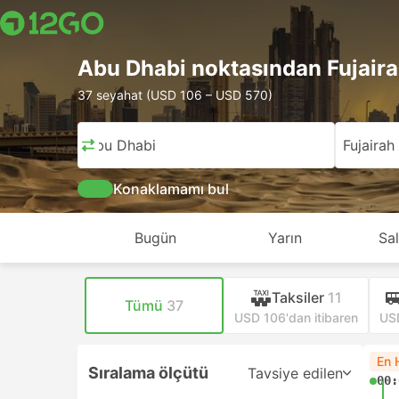
Abu Dhabi noktasından Fujaira
37 seyahat (USD 106 – USD 570)
Abu Dhabi
Fujairah
Konaklamamı bul
Bugün
Yarın
Sal
Taksiler
11
Tümü
37
USD 106'dan itibaren
USD
En 
Sıralama ölçütü
Tavsiye edilen
00: