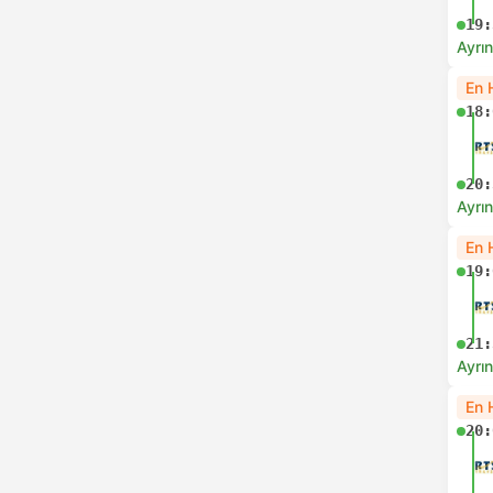
19:
Ayrın
En 
18:
20:
Ayrın
En 
19:
21:
Ayrın
En 
20: