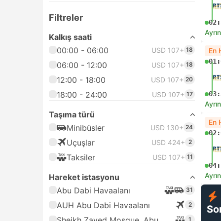
Filtreler
02:
Ayrın
Kalkış saati
00:00 - 06:00
USD 107+
18
En 
01:
06:00 - 12:00
USD 107+
18
12:00 - 18:00
USD 107+
20
18:00 - 24:00
03:
USD 107+
17
Ayrın
Taşıma türü
En 
Minibüsler
USD 130+
24
02:
Uçuşlar
USD 424+
2
Taksiler
USD 107+
11
04:
Ayrın
Hareket istasyonu
Abu Dabi Havaalanı
31
AUH Abu Dabi Havaalanı
2
So
Sheikh Zayed Mosque, Abu
1