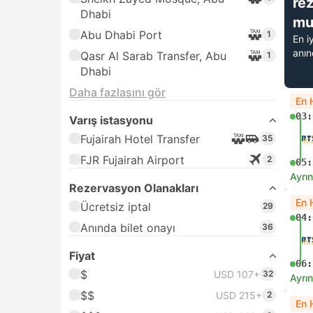
re
Dhabi
mu
Abu Dhabi Port
1
En i
anı
Qasr Al Sarab Transfer, Abu
1
Dhabi
Daha fazlasını gör
En 
03:
Varış istasyonu
Fujairah Hotel Transfer
35
FJR Fujairah Airport
2
05:
Ayrın
Rezervasyon Olanakları
En 
Ücretsiz iptal
29
04:
Anında bilet onayı
36
Fiyat
06:
$
USD 107+
32
Ayrın
$$
USD 215+
2
En 