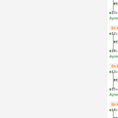
13:
Ayrın
En 
12:
14:
Ayrın
En 
13:
15:
Ayrın
En 
14: