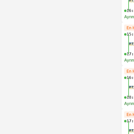
16:
Ayrın
En 
15:
17:
Ayrın
En 
16:
18:
Ayrın
En 
17: