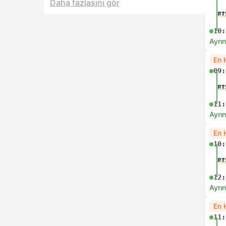
Daha fazlasını gör
10:
Ayrın
En 
09:
11:
Ayrın
En 
10:
12:
Ayrın
En 
11: