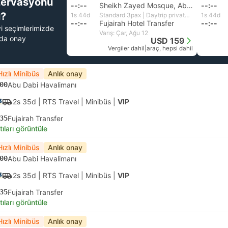
zervasyonu
--:--
Sheikh Zayed Mosque, Abu Dhabi
--:--
?
1s 44d
Standard 3pax | Daytrip private transfer with English speaking driver
1s 44d
--:--
Fujairah Hotel Transfer
--:--
yi seçimlerimizde
Varış: Çar, Ağu 12
nda onay
USD 159
Vergiler dahil
|
araç, hepsi dahil
Hızlı Minibüs
Anlık onay
00
Abu Dabi Havalimanı
2s 35d
| RTS Travel
|
Minibüs
|
VIP
35
Fujairah Transfer
tıları görüntüle
Hızlı Minibüs
Anlık onay
00
Abu Dabi Havalimanı
2s 35d
| RTS Travel
|
Minibüs
|
VIP
35
Fujairah Transfer
tıları görüntüle
Hızlı Minibüs
Anlık onay