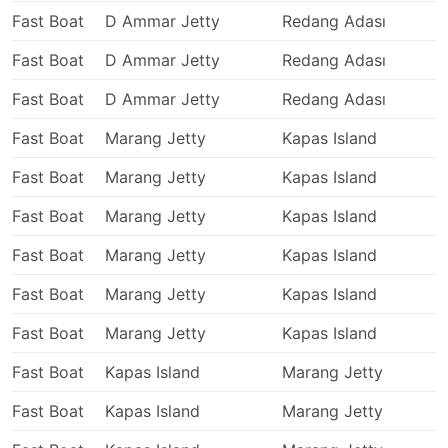
ücret normalde bilet fiyatınıza dahil değildir - bunu
Fast Boat
D Ammar Jetty
Redang Adası
1
aklınızda bulundurun.
Feribotla Seyahat: Artıları ve Eksileri
Fast Boat
D Ammar Jetty
Redang Adası
Fast Boat
D Ammar Jetty
Redang Adası
Feribot Seyahatinin Artıları
Fast Boat
Marang Jetty
Kapas Island
1
Bir gemiye binmek, başka türlü ulaşamayacağınız
Fast Boat
Marang Jetty
Kapas Island
bazı adalara, kumsallara veya deniz kıyısındaki
yerlere gitmenizi sağlar. Feribot yolculukları zaman
Fast Boat
Marang Jetty
Kapas Island
alıcı olabilir ve bazen sizi deniz tutmasına neden
olabilirken, sizi getirdikleri en cennet, gizli,
Fast Boat
Marang Jetty
Kapas Island
1
alışılmışın dışında yerleri ziyaret etme olasılığı
genellikle bunu telafi eder.
Fast Boat
Marang Jetty
Kapas Island
Feribot biletleri online olarak rezerve edilebilir.
Fast Boat
Marang Jetty
Kapas Island
Size zaman kazandırır ve seyahat programınızın
planlandığı gibi gitmesini sağlar. Gelişmiş
Fast Boat
Kapas Island
Marang Jetty
1
rezervasyon seçeneği özellikle yoğun sezon
dönemlerinde, ulusal tatillerde veya bilet talebinin
Fast Boat
Kapas Island
Marang Jetty
yüksek olduğu uzun hafta sonlarında ve sınırlı
sayıda geminin hizmet verdiği rotalarda seyahat