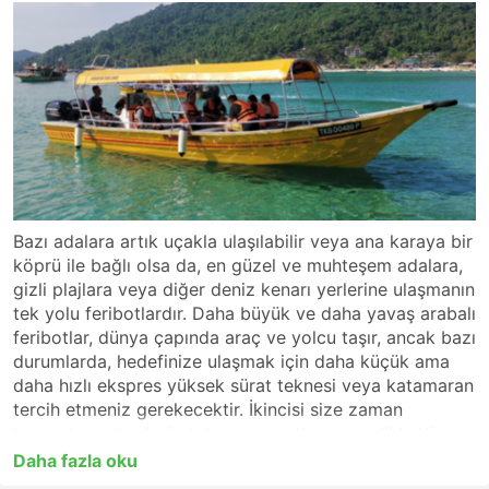
Bazı adalara artık uçakla ulaşılabilir veya ana karaya bir
köprü ile bağlı olsa da, en güzel ve muhteşem adalara,
gizli plajlara veya diğer deniz kenarı yerlerine ulaşmanın
tek yolu feribotlardır. Daha büyük ve daha yavaş arabalı
feribotlar, dünya çapında araç ve yolcu taşır, ancak bazı
durumlarda, hedefinize ulaşmak için daha küçük ama
daha hızlı ekspres yüksek sürat teknesi veya katamaran
tercih etmeniz gerekecektir. İkincisi size zaman
kazandırsa da, deniz tutmasına yatkınsanız dikkatli
olunmalıdır. Deniz dalgalı olduğunda, dalgaları kesen
Daha fazla oku
yüksek hızlı tekneler, dalgalara süren ve bu nedenle