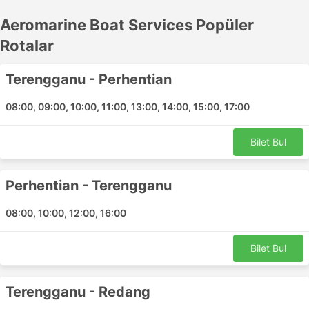
yolculuğunuzu bir rock'n roll yolculuğuna
Aeromarine Boat Services Popüler
dönüştürebilen katamaranlardan daha iyi bir seçenektir.
Deniz tutmasını önlemek veya yenmek için özel bir ilaç
Rotalar
almanızı öneririz - yolculuktan önce doktorunuza
danışın. Gemideyken, mümkün olduğunca güvertede,
Terengganu - Perhentian
herhangi bir açık alanda oturun.
08:00, 09:00, 10:00, 11:00, 13:00, 14:00, 15:00, 17:00
Aeromarine Boat Services tarafından sunulan feribot
gezileri, rezervasyon ofisini ziyaret ederek zaman
kaybetmeden kolay ve sorunsuz bir şekilde çevrimiçi
Bilet Bul
olarak rezerve edilebilir.
Perhentian - Terengganu
Aeromarine Boat Services Ana İskeleler
08:00, 10:00, 12:00, 16:00
Aeromarine Boat Services feribotlarıyla ulaşabileceğiniz
bazı ana iskelelerin listesi buradadır. Gitmeden önce
tüm istasyon kılavuzunu kontrol edin:
Bilet Bul
Kuala Besut
Terengganu - Redang
Perhentian Adası