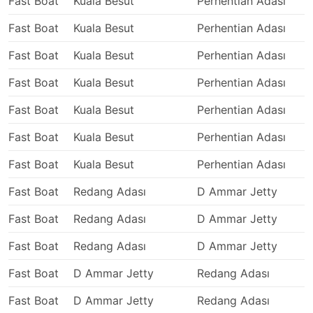
Fast Boat
Kuala Besut
Perhentian Adası
Yüksek hızlı feribotlar her zaman cebinize dokunur.
Fast Boat
Kuala Besut
Perhentian Adası
Paradan tasarruf etmeniz gerekiyorsa, rotanızda daha
yavaş seçenekler olup olmadığını kontrol edin -
Fast Boat
Kuala Besut
Perhentian Adası
genellikle fiyatlar çok daha uygundur. Rezervasyondan
önce seyahatin uzunluğunu kontrol etmek temel bir
Fast Boat
Kuala Besut
Perhentian Adası
1
kuraldır. Daha uzun rotalarda seyahat süresindeki fark
çok büyük olabilir. Herhangi bir rotada tüm sefer veya
Fast Boat
Kuala Besut
Perhentian Adası
sınıfların mevcut olmayabileceğini göz önünde
Fast Boat
Kuala Besut
Perhentian Adası
bulundurun. Daha pahalı özel kabinlerin mevcudiyeti
genellikle sınırlı olduğundan, yoğun sezonlarda
Fast Boat
Kuala Besut
Perhentian Adası
rezervasyonunuzu önceden yapmak iyi bir fikirdir. Bu
dönemlerde en popüler rotalarda yerinden bilet almak
Fast Boat
Redang Adası
D Ammar Jetty
uzun kuyruklara neden olabilir. Bazı destinasyonların
birden fazla iskelesi veya farklı feribot şirketleri için
Fast Boat
Redang Adası
D Ammar Jetty
farklı iskeleleri vardır, bu nedenle seyahatinizden önce
Fast Boat
Redang Adası
D Ammar Jetty
1
ayrıldığınız/ yanaştığınız iskeleyi kontrol etmeniz
önerilir. Kalkıştan önce teknenizi bulmak ve check-in
Fast Boat
D Ammar Jetty
Redang Adası
yapmak için yeterince zaman bırakın. Bu işlemler dış
hatlarda birkaç saat sürebilir. Son olarak, bazı iskeleler
Fast Boat
D Ammar Jetty
Redang Adası
gelen tüm yolculara kendi ""iskele ücretini"" uygular. Bu