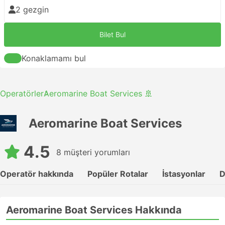
2 gezgin
Bilet Bul
Konaklamamı bul
Operatörler
Aeromarine Boat Services 🚢
Aeromarine Boat Services
4.5
8 müşteri yorumları
Operatör hakkında
Popüler Rotalar
İstasyonlar
D
Aeromarine Boat Services Hakkında