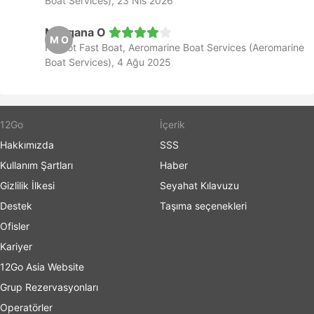
Boat Services), 23 Nis 2026
Morgana O
M O
Feribot Fast Boat, Aeromarine Boat Services (Aeromarine
Boat Services), 4 Ağu 2025
12Go
İçerik
Hakkımızda
SSS
Kullanım Şartları
Haber
Gizlilik İlkesi
Seyahat Kılavuzu
Destek
Taşıma seçenekleri
Ofisler
Kariyer
12Go Asia Website
Grup Rezervasyonları
Operatörler