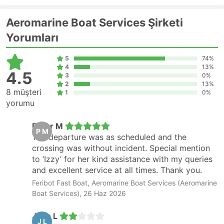
Aeromarine Boat Services Şirketi
Yorumları
5
74%
4
13%
4.5
3
0%
2
13%
8 müşteri
1
0%
yorumu
Peter M
P M
The departure was as scheduled and the
crossing was without incident. Special mention
to ‘Izzy’ for her kind assistance with my queries
and excellent service at all times. Thank you.
Feribot Fast Boat, Aeromarine Boat Services (Aeromarine
Boat Services), 26 Haz 2026
Juan L
J L