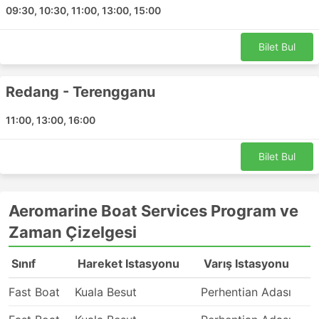
D Ammar Jetty
09:30, 10:30, 11:00, 13:00, 15:00
Marang Jetty
Redang Adası
Bilet Bul
Kapas Island
Aeromarine Boat Services Popüler
Redang - Terengganu
Varış Noktaları
11:00, 13:00, 16:00
Aeromarine Boat Services tarafından kapsanan en
popüler deniz rotaları bunlarla sınırlı olmamak üzere
Bilet Bul
şunları içerir:
Terengganu - Redang
Aeromarine Boat Services Program ve
Redang - Terengganu
Zaman Çizelgesi
Terengganu - Perhentian
Perhentian - Terengganu
Sınıf
Hareket Istasyonu
Varış Istasyonu
Aeromarine Boat Services Feribot
Fast Boat
Kuala Besut
Perhentian Adası
1
Türleri ve Bilet Fiyatları