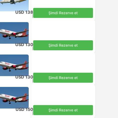
USD 138
Şimdi Rezerve et
Vergiler dahil
|
Her bir yetişkin
USD 130
Şimdi Rezerve et
Vergiler dahil
|
Her bir yetişkin
USD 130
Şimdi Rezerve et
Vergiler dahil
|
Her bir yetişkin
USD 150
Şimdi Rezerve et
Vergiler dahil
|
Her bir yetişkin