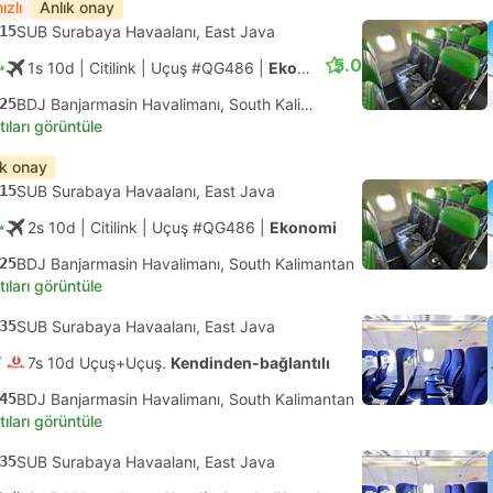
ızlı
Anlık onay
15
SUB Surabaya Havaalanı, East Java
5.0
1s 10d
| Citilink
|
Uçuş #QG486
|
Ekonomi
25
BDJ Banjarmasin Havalimanı, South Kalimantan
tıları görüntüle
ık onay
15
SUB Surabaya Havaalanı, East Java
2s 10d
| Citilink
|
Uçuş #QG486
|
Ekonomi
25
BDJ Banjarmasin Havalimanı, South Kalimantan
tıları görüntüle
35
SUB Surabaya Havaalanı, East Java
7s 10d Uçuş+Uçuş.
Kendinden-bağlantılı
45
BDJ Banjarmasin Havalimanı, South Kalimantan
tıları görüntüle
35
SUB Surabaya Havaalanı, East Java