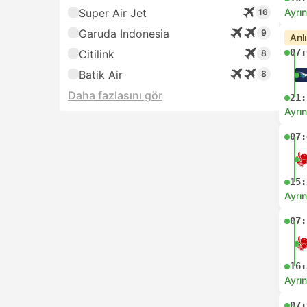
Super Air Jet
Ayrın
16
Garuda Indonesia
9
Anl
07:
Citilink
8
Batik Air
8
Daha fazlasını gör
21:
Ayrın
07:
15:
Ayrın
07:
16:
Ayrın
07: