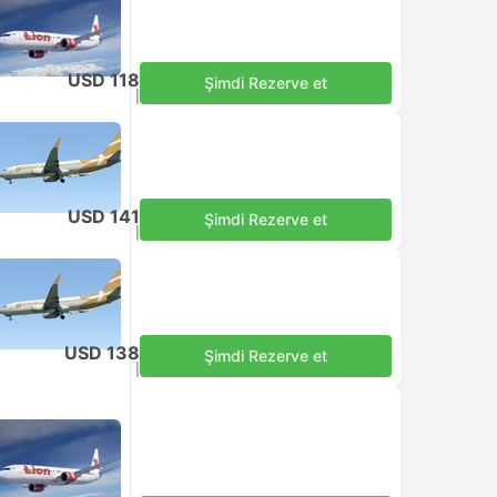
USD 118
Şimdi Rezerve et
Vergiler dahil
|
Her bir yetişkin
USD 141
Şimdi Rezerve et
Vergiler dahil
|
Her bir yetişkin
USD 138
Şimdi Rezerve et
Vergiler dahil
|
Her bir yetişkin