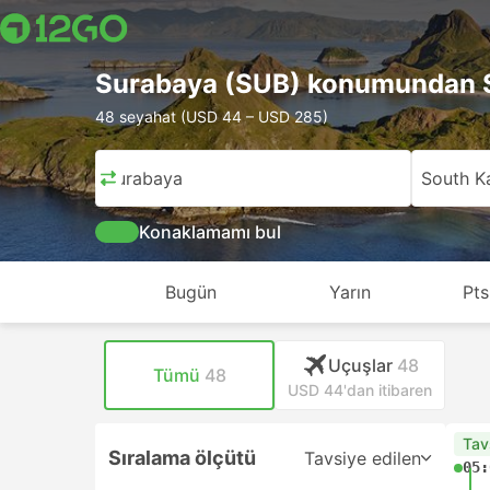
Surabaya (SUB) konumundan S
48 seyahat (USD 44 – USD 285)
Surabaya
South K
Konaklamamı bul
Bugün
Yarın
Pts
Uçuşlar
48
Tümü
48
USD 44'dan itibaren
Tav
Sıralama ölçütü
Tavsiye edilen
05: