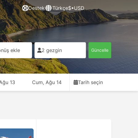
Destek
Türkçe
$•USD
nüş ekle
2 gezgin
Güncelle
 Ağu 13
Cum, Ağu 14
Tarih seçin