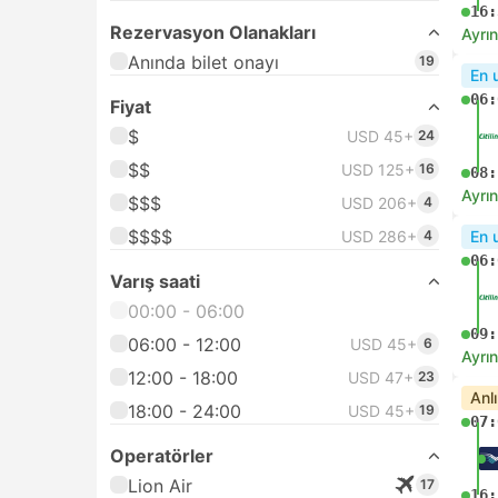
16:
Rezervasyon Olanakları
Ayrın
Anında bilet onayı
19
En 
06:
Fiyat
$
USD 45+
24
$$
USD 125+
16
08:
Ayrın
$$$
USD 206+
4
$$$$
USD 286+
4
En 
06:
Varış saati
00:00 - 06:00
09:
06:00 - 12:00
USD 45+
6
Ayrın
12:00 - 18:00
USD 47+
23
Anl
18:00 - 24:00
USD 45+
19
07:
Operatörler
Lion Air
17
16: