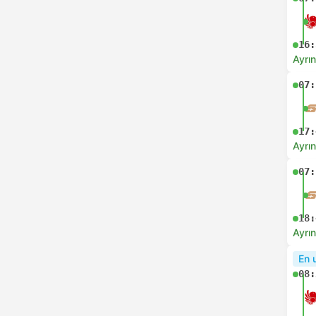
16:
Ayrın
07:
17:
Ayrın
07:
18:
Ayrın
En 
08: