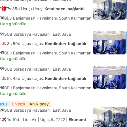
7s 35d Uçuş+Uçuş.
Kendinden-bağlantılı
30
BDJ Banjarmasin Havalimanı, South Kalimantan
tıları görüntüle
55
SUB Surabaya Havaalanı, East Java
8s 50d Uçuş+Uçuş.
Kendinden-bağlantılı
45
BDJ Banjarmasin Havalimanı, South Kalimantan
tıları görüntüle
55
SUB Surabaya Havaalanı, East Java
9s 45d Uçuş+Uçuş.
Kendinden-bağlantılı
40
BDJ Banjarmasin Havalimanı, South Kalimantan
tıları görüntüle
ucuz
En hızlı
Anlık onay
20
SUB Surabaya Havaalanı, East Java
1s 10d
| Lion Air
|
Uçuş #JT222
|
Ekonomi