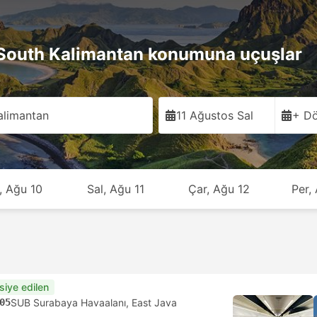
outh Kalimantan konumuna uçuşlar
alimantan
11 Ağustos Sal
+ Dö
, Ağu 10
Sal, Ağu 11
Çar, Ağu 12
Per,
siye edilen
05
SUB Surabaya Havaalanı, East Java