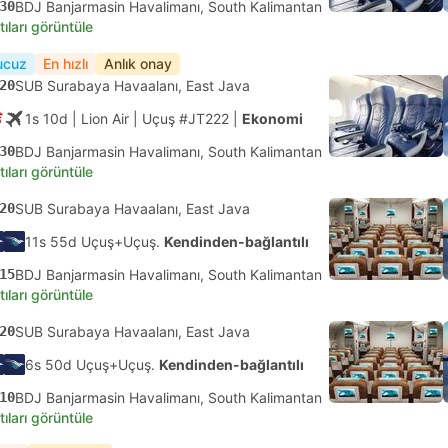
30
BDJ Banjarmasin Havalimanı, South Kalimantan
tıları görüntüle
ucuz
En hızlı
Anlık onay
20
SUB Surabaya Havaalanı, East Java
1s 10d
| Lion Air
|
Uçuş #JT222
|
Ekonomi
30
BDJ Banjarmasin Havalimanı, South Kalimantan
tıları görüntüle
20
SUB Surabaya Havaalanı, East Java
11s 55d Uçuş+Uçuş.
Kendinden-bağlantılı
15
BDJ Banjarmasin Havalimanı, South Kalimantan
tıları görüntüle
20
SUB Surabaya Havaalanı, East Java
6s 50d Uçuş+Uçuş.
Kendinden-bağlantılı
10
BDJ Banjarmasin Havalimanı, South Kalimantan
tıları görüntüle