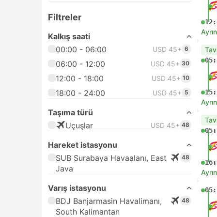
Filtreler
12:
Ayrın
Kalkış saati
00:00 - 06:00
USD 45+
6
Tav
05:
06:00 - 12:00
USD 45+
30
12:00 - 18:00
USD 45+
10
18:00 - 24:00
15:
USD 45+
5
Ayrın
Taşıma türü
Tav
Uçuşlar
USD 45+
48
05:
Hareket istasyonu
SUB Surabaya Havaalanı, East
48
16:
Java
Ayrın
Varış istasyonu
05:
BDJ Banjarmasin Havalimanı,
48
South Kalimantan