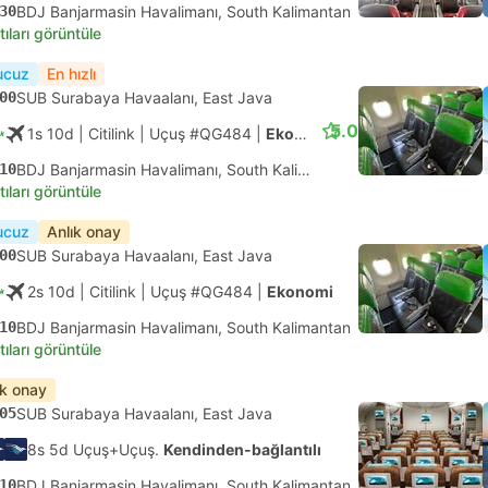
30
BDJ Banjarmasin Havalimanı, South Kalimantan
tıları görüntüle
ucuz
En hızlı
00
SUB Surabaya Havaalanı, East Java
5.0
1s 10d
| Citilink
|
Uçuş #QG484
|
Ekonomi
10
BDJ Banjarmasin Havalimanı, South Kalimantan
tıları görüntüle
ucuz
Anlık onay
00
SUB Surabaya Havaalanı, East Java
2s 10d
| Citilink
|
Uçuş #QG484
|
Ekonomi
10
BDJ Banjarmasin Havalimanı, South Kalimantan
tıları görüntüle
ık onay
05
SUB Surabaya Havaalanı, East Java
8s 5d Uçuş+Uçuş.
Kendinden-bağlantılı
10
BDJ Banjarmasin Havalimanı, South Kalimantan