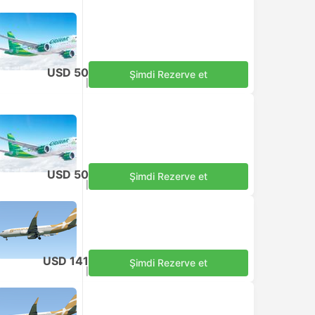
USD 50
Şimdi Rezerve et
Vergiler dahil
|
Her bir yetişkin
USD 50
Şimdi Rezerve et
Vergiler dahil
|
Her bir yetişkin
USD 141
Şimdi Rezerve et
Vergiler dahil
|
Her bir yetişkin