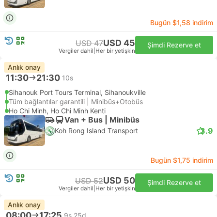
Bugün $1,58 indirim
USD 45
USD 47
Şimdi Rezerve et
Vergiler dahil
|
Her bir yetişkin
Anlık onay
11:30
21:30
10s
Sihanouk Port Tours Terminal, Sihanoukville
Tüm bağlantılar garantili | Minibüs+Otobüs
Ho Chi Minh, Ho Chi Minh Kenti
Van + Bus | Minibüs
3.9
Koh Rong Island Transport
Bugün $1,75 indirim
USD 50
USD 52
Şimdi Rezerve et
Vergiler dahil
|
Her bir yetişkin
Anlık onay
08:00
17:25
9s 25d