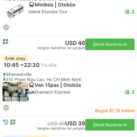
Minibüs | Otobüs
4.3
Island Express Tour
USD 46
Şimdi Rezerve et
Vergiler dahil
|
Her bir yetişkin
Anlık onay
10:45
22:30
11s 45d
Sihanoukville
315 Pham Ngu Lao, Ho Chi Minh Kenti
Van 15pax | Otobüs
4.3
Ekareach Express
Bugün $1,70 indirim
USD 39
USD 40
Şimdi Rezerve et
Vergiler dahil
|
Her bir yetişkin