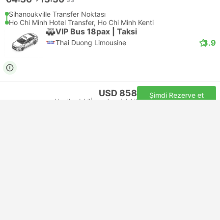
Sihanoukville Transfer Noktası
Ho Chi Minh Hotel Transfer, Ho Chi Minh Kenti
VIP Bus 18pax | Taksi
3.9
Thai Duong Limousine
USD 858
Şimdi Rezerve et
Vergiler dahil
|
araç, hepsi dahil
En Hızlı Taksi
05:00
14:00
9s
Sihanoukville Transfer Noktası
Ho Chi Minh Hotel Transfer, Ho Chi Minh Kenti
VIP Bus 18pax | Taksi
3.9
Thai Duong Limousine