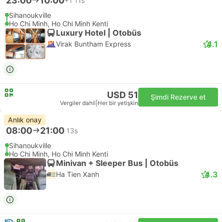
23:00
10:00
+1
11s
Sihanoukville
Ho Chi Minh, Ho Chi Minh Kenti
Luxury Hotel | Otobüs
4.1
Virak Buntham Express
USD 51
Şimdi Rezerve et
Vergiler dahil
|
Her bir yetişkin
Anlık onay
08:00
21:00
13s
Sihanoukville
Ho Chi Minh, Ho Chi Minh Kenti
Minivan + Sleeper Bus | Otobüs
4.3
Ha Tien Xanh