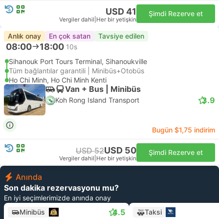
USD 41
Şimdi Rezerve et
Vergiler dahil
|
Her bir yetişkin
Anlık onay
En çok satan
Tavsiye edilen
08:00
18:00
10s
Sihanouk Port Tours Terminal, Sihanoukville
Tüm bağlantılar garantili | Minibüs+Otobüs
Ho Chi Minh, Ho Chi Minh Kenti
Van + Bus | Minibüs
3.9
Koh Rong Island Transport
Bugün $1,75 indirim
USD 50
USD 52
Şimdi Rezerve et
Vergiler dahil
|
Her bir yetişkin
Anında
Son dakika rezervasyonu mu?
En iyi seçimlerimizde anında onay
4.5
Minibüs
Taksi