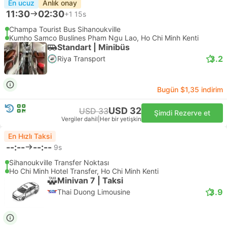
En ucuz
Anlık onay
11:30
02:30
+1
15s
Champa Tourist Bus Sihanoukville
Kumho Samco Buslines Pham Ngu Lao, Ho Chi Minh Kenti
Standart | Minibüs
3.2
Riya Transport
Bugün $1,35 indirim
USD 32
USD 33
Şimdi Rezerve et
Vergiler dahil
|
Her bir yetişkin
En Hızlı Taksi
--:--
--:--
9s
Sihanoukville Transfer Noktası
Ho Chi Minh Hotel Transfer, Ho Chi Minh Kenti
Minivan 7 | Taksi
3.9
Thai Duong Limousine