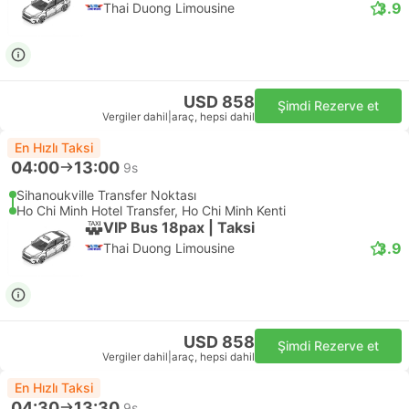
3.9
Thai Duong Limousine
USD 858
Şimdi Rezerve et
Vergiler dahil
|
araç, hepsi dahil
En Hızlı Taksi
04:00
13:00
9s
Sihanoukville Transfer Noktası
Ho Chi Minh Hotel Transfer, Ho Chi Minh Kenti
VIP Bus 18pax | Taksi
3.9
Thai Duong Limousine
USD 858
Şimdi Rezerve et
Vergiler dahil
|
araç, hepsi dahil
En Hızlı Taksi
04:30
13:30
9s