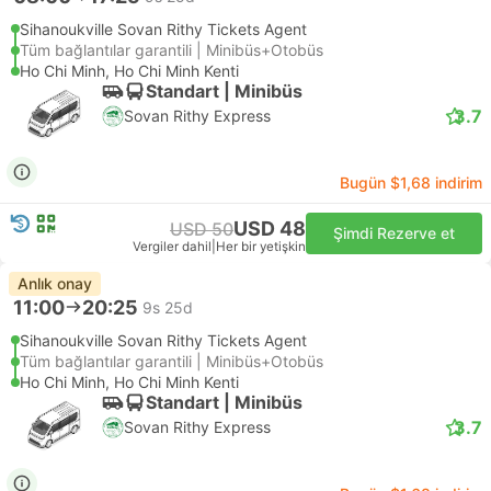
Sihanoukville Sovan Rithy Tickets Agent
Tüm bağlantılar garantili | Minibüs+Otobüs
Ho Chi Minh, Ho Chi Minh Kenti
Standart | Minibüs
3.7
Sovan Rithy Express
Bugün $1,68 indirim
USD 48
USD 50
Şimdi Rezerve et
Vergiler dahil
|
Her bir yetişkin
Anlık onay
11:00
20:25
9s 25d
Sihanoukville Sovan Rithy Tickets Agent
Tüm bağlantılar garantili | Minibüs+Otobüs
Ho Chi Minh, Ho Chi Minh Kenti
Standart | Minibüs
3.7
Sovan Rithy Express