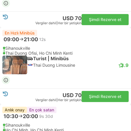
USD 70
Şimdi Rezerve et
Vergiler dahil
|
Her bir yetişkin
En Hızlı Minibüs
09:00
21:00
12s
Sihanoukville
Thai Duong Ofisi, Ho Chi Minh Kenti
Turist | Minibüs
3.9
Thai Duong Limousine
USD 70
Şimdi Rezerve et
Vergiler dahil
|
Her bir yetişkin
Anlık onay
En çok satan
10:30
20:00
9s 30d
Sihanoukville
Ho Chi Minh, Ho Chi Minh Kenti