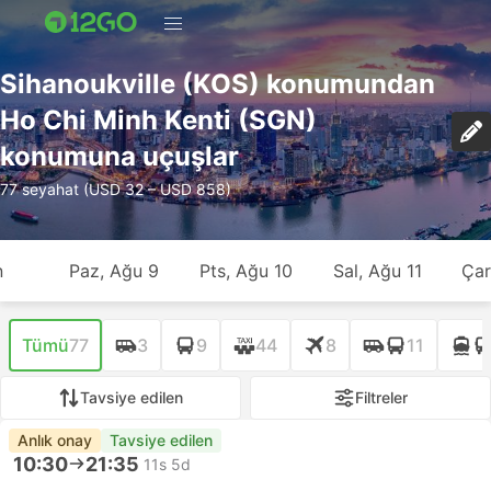
Sihanoukville (KOS) konumundan
Ho Chi Minh Kenti (SGN)
konumuna uçuşlar
77 seyahat (USD 32 – USD 858)
n
Paz, Ağu 9
Pts, Ağu 10
Sal, Ağu 11
Çar
Tümü
77
3
9
44
8
11
Tavsiye edilen
Filtreler
Anlık onay
Tavsiye edilen
10:30
21:35
11s 5d