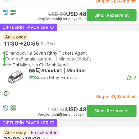
Bugün $1,68 indirim
USD 48
USD 50
Şimdi Rezerve et
Vergiler dahil
|
Her bir yetişkin
ÇIFTLERIN FAVORILERI
Anlık onay
11:30
20:55
9s 25d
Sihanoukville Sovan Rithy Tickets Agent
Tüm bağlantılar garantili | Minibüs+Otobüs
Ho Chi Minh, Ho Chi Minh Kenti
Standart | Minibüs
3.7
Sovan Rithy Express
Bugün $1,68 indirim
USD 48
USD 50
Şimdi Rezerve et
Vergiler dahil
|
Her bir yetişkin
ÇIFTLERIN FAVORILERI
Anlık onay
En çok satan