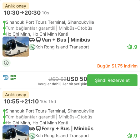
Anlık onay
10:30
20:30
10s
Sihanouk Port Tours Terminal, Sihanoukville
Tüm bağlantılar garantili | Minibüs+Otobüs
Ho Chi Minh, Ho Chi Minh Kenti
Van + Bus | Minibüs
3.9
Koh Rong Island Transport
Bugün $1,75 indirim
USD 50
USD 52
Şimdi Rezerve et
Vergiler dahil
|
Her bir yetişkin
Anlık onay
10:55
21:10
10s 15d
Sihanouk Port Tours Terminal, Sihanoukville
Tüm bağlantılar garantili | Minibüs+Otobüs
Ho Chi Minh, Ho Chi Minh Kenti
Ferry + Bus | Minibüs
3.9
Koh Rong Island Transport