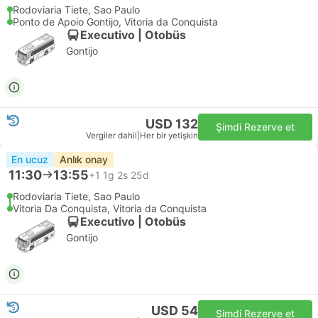
Rodoviaria Tiete, Sao Paulo
Ponto de Apoio Gontijo, Vitoria da Conquista
Executivo | Otobüs
Gontijo
USD 132
Şimdi Rezerve et
Vergiler dahil
|
Her bir yetişkin
En ucuz
Anlık onay
11:30
13:55
+1
1g 2s 25d
Rodoviaria Tiete, Sao Paulo
Vitoria Da Conquista, Vitoria da Conquista
Executivo | Otobüs
Gontijo
USD 54
Şimdi Rezerve et