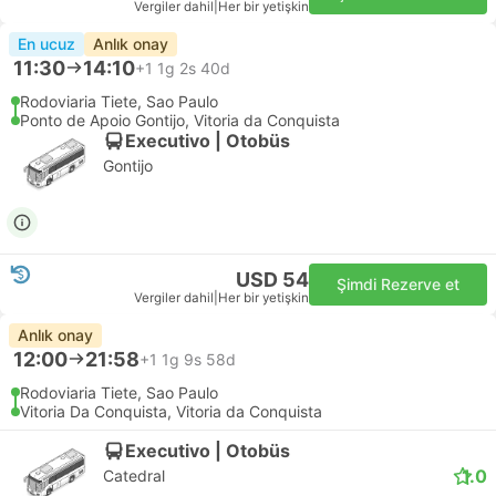
Vergiler dahil
|
Her bir yetişkin
En ucuz
Anlık onay
11:30
14:10
+1
1g 2s 40d
Rodoviaria Tiete, Sao Paulo
Ponto de Apoio Gontijo, Vitoria da Conquista
Executivo | Otobüs
Gontijo
USD 54
Şimdi Rezerve et
Vergiler dahil
|
Her bir yetişkin
Anlık onay
12:00
21:58
+1
1g 9s 58d
Rodoviaria Tiete, Sao Paulo
Vitoria Da Conquista, Vitoria da Conquista
Executivo | Otobüs
1.0
Catedral