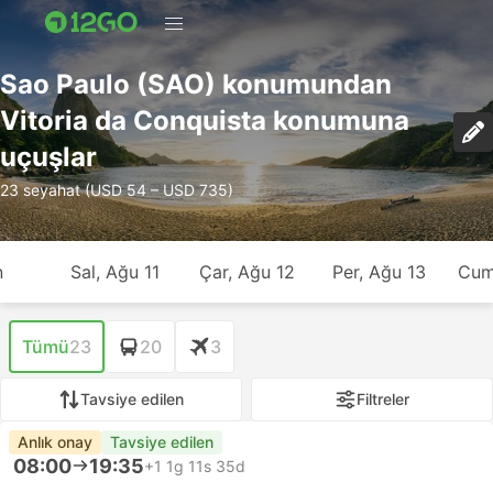
Sao Paulo (SAO) konumundan
Vitoria da Conquista konumuna
uçuşlar
23 seyahat (USD 54 – USD 735)
n
Sal, Ağu 11
Çar, Ağu 12
Per, Ağu 13
Cum
Tümü
23
20
3
Tavsiye edilen
Filtreler
Anlık onay
Tavsiye edilen
08:00
19:35
+1
1g 11s 35d