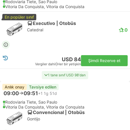
Rodoviaria Tiete, Sao Paulo
Vitoria Da Conquista, Vitoria da Conquista
En popüler sınıf
Executivo | Otobüs
1.0
Catedral
USD 84
Şimdi Rezerve et
Vergiler dahil
|
Her bir yetişkin
1 tane sınıf USD 98'dan
Anlık onay
Tavsiye edilen
09:00
09:51
+1
1g 51d
Rodoviaria Tiete, Sao Paulo
Vitoria Da Conquista, Vitoria da Conquista
Convencional | Otobüs
Gontijo