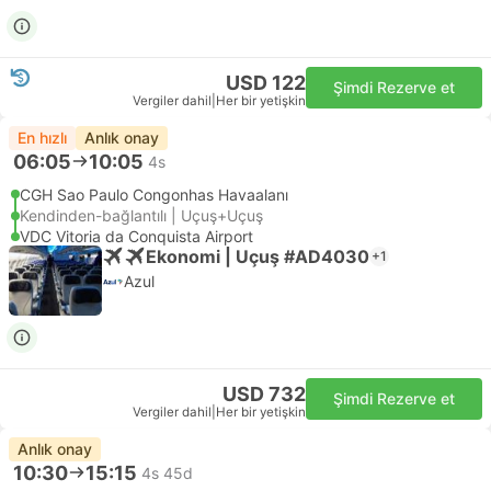
USD 122
Şimdi Rezerve et
Vergiler dahil
|
Her bir yetişkin
En hızlı
Anlık onay
06:05
10:05
4s
CGH Sao Paulo Congonhas Havaalanı
Kendinden-bağlantılı | Uçuş+Uçuş
VDC Vitoria da Conquista Airport
Ekonomi | Uçuş #AD4030
+1
Azul
USD 732
Şimdi Rezerve et
Vergiler dahil
|
Her bir yetişkin
Anlık onay
10:30
15:15
4s 45d