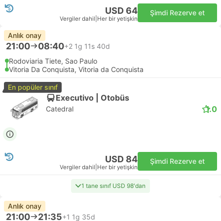
USD 64
Şimdi Rezerve et
Vergiler dahil
|
Her bir yetişkin
Anlık onay
21:00
08:40
+2
1g 11s 40d
Rodoviaria Tiete, Sao Paulo
Vitoria Da Conquista, Vitoria da Conquista
En popüler sınıf
Executivo | Otobüs
1.0
Catedral
USD 84
Şimdi Rezerve et
Vergiler dahil
|
Her bir yetişkin
1 tane sınıf USD 98'dan
Anlık onay
21:00
21:35
+1
1g 35d