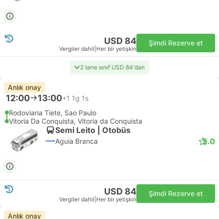
USD 84
Şimdi Rezerve et
Vergiler dahil
|
Her bir yetişkin
2 tane sınıf USD 84'dan
Anlık onay
12:00
13:00
+1
1g 1s
Rodoviaria Tiete, Sao Paulo
Vitoria Da Conquista, Vitoria da Conquista
Semi Leito | Otobüs
5.0
Aguia Branca
USD 84
Şimdi Rezerve et
Vergiler dahil
|
Her bir yetişkin
Anlık onay