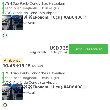
CGH Sao Paulo Congonhas Havaalanı
Kendinden-bağlantılı | Uçuş+Uçuş
VDC Vitoria da Conquista Airport
Ekonomi | Uçuş #AD6400
+1
Azul
USD 735
Şimdi Rezerve et
Vergiler dahil
|
Her bir yetişkin
Anlık onay
10:45
15:15
4s 30d
CGH Sao Paulo Congonhas Havaalanı
Kendinden-bağlantılı | Uçuş+Uçuş
VDC Vitoria da Conquista Airport
Ekonomi | Uçuş #AD6408
+1
Azul