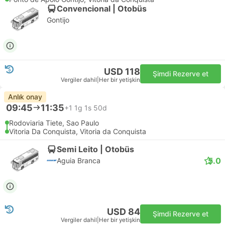
Convencional | Otobüs
Gontijo
USD 118
Şimdi Rezerve et
Vergiler dahil
|
Her bir yetişkin
Anlık onay
09:45
11:35
+1
1g 1s 50d
Rodoviaria Tiete, Sao Paulo
Vitoria Da Conquista, Vitoria da Conquista
Semi Leito | Otobüs
5.0
Aguia Branca
USD 84
Şimdi Rezerve et
Vergiler dahil
|
Her bir yetişkin