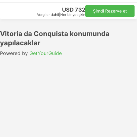
USD 732
Şimdi Rezerve et
Vergiler dahil
|
Her bir yetişkin
Vitoria da Conquista konumunda
yapılacaklar
Powered by
GetYourGuide