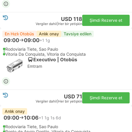
USD 118
Şimdi Rezerve et
Vergiler dahil
|
Her bir yetişkin
En Hızlı Otobüs
Anlık onay
Tavsiye edilen
09:00
09:00
+1
1g
Rodoviaria Tiete, Sao Paulo
Vitoria Da Conquista, Vitoria da Conquista
Executivo | Otobüs
Emtram
USD 71
Şimdi Rezerve et
Vergiler dahil
|
Her bir yetişkin
Anlık onay
09:00
10:06
+1
1g 1s 6d
Rodoviaria Tiete, Sao Paulo
Ponto de Apoio Gontijo, Vitoria da Conquista