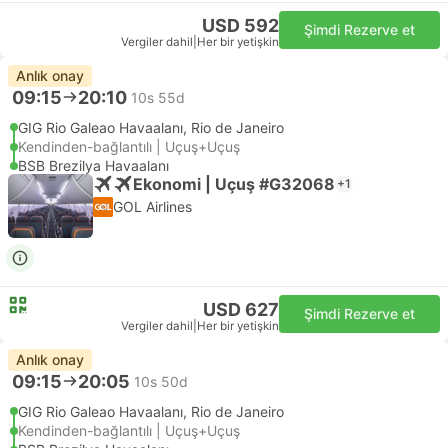
USD 592
Şimdi Rezerve et
Vergiler dahil
|
Her bir yetişkin
Anlık onay
09:15
20:10
10s 55d
GIG Rio Galeao Havaalanı, Rio de Janeiro
Kendinden-bağlantılı | Uçuş+Uçuş
BSB Brezilya Havaalanı
Ekonomi | Uçuş #G32068
+1
GOL Airlines
USD 627
Şimdi Rezerve et
Vergiler dahil
|
Her bir yetişkin
Anlık onay
09:15
20:05
10s 50d
GIG Rio Galeao Havaalanı, Rio de Janeiro
Kendinden-bağlantılı | Uçuş+Uçuş