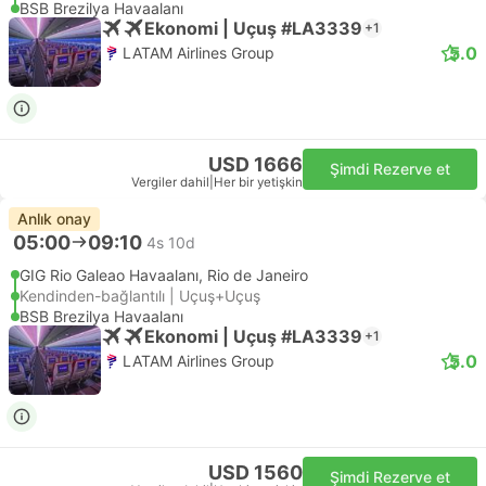
BSB Brezilya Havaalanı
Ekonomi | Uçuş #LA3339
+1
5.0
LATAM Airlines Group
USD 1666
Şimdi Rezerve et
Vergiler dahil
|
Her bir yetişkin
Anlık onay
05:00
09:10
4s 10d
GIG Rio Galeao Havaalanı, Rio de Janeiro
Kendinden-bağlantılı | Uçuş+Uçuş
BSB Brezilya Havaalanı
Ekonomi | Uçuş #LA3339
+1
5.0
LATAM Airlines Group
USD 1560
Şimdi Rezerve et