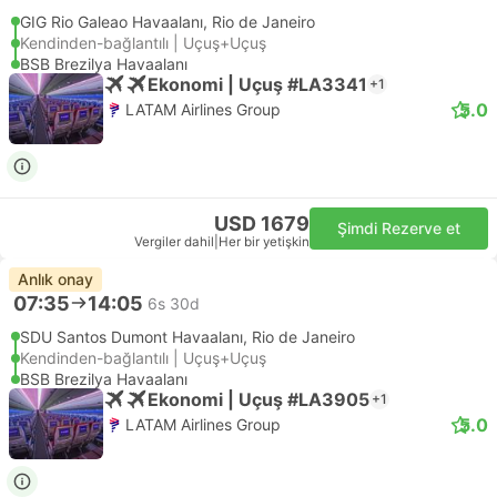
GIG Rio Galeao Havaalanı, Rio de Janeiro
Kendinden-bağlantılı | Uçuş+Uçuş
BSB Brezilya Havaalanı
Ekonomi | Uçuş #LA3341
+1
5.0
LATAM Airlines Group
USD 1679
Şimdi Rezerve et
Vergiler dahil
|
Her bir yetişkin
Anlık onay
07:35
14:05
6s 30d
SDU Santos Dumont Havaalanı, Rio de Janeiro
Kendinden-bağlantılı | Uçuş+Uçuş
BSB Brezilya Havaalanı
Ekonomi | Uçuş #LA3905
+1
5.0
LATAM Airlines Group