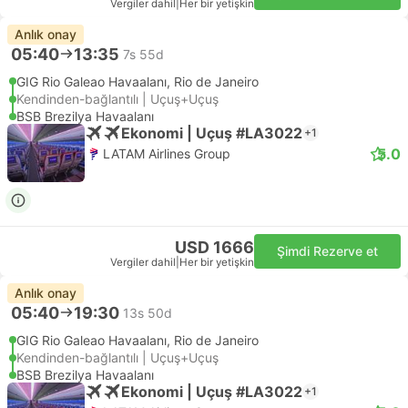
Vergiler dahil
|
Her bir yetişkin
Anlık onay
05:40
13:35
7s 55d
GIG Rio Galeao Havaalanı, Rio de Janeiro
Kendinden-bağlantılı | Uçuş+Uçuş
BSB Brezilya Havaalanı
Ekonomi | Uçuş #LA3022
+1
5.0
LATAM Airlines Group
USD 1666
Şimdi Rezerve et
Vergiler dahil
|
Her bir yetişkin
Anlık onay
05:40
19:30
13s 50d
GIG Rio Galeao Havaalanı, Rio de Janeiro
Kendinden-bağlantılı | Uçuş+Uçuş
BSB Brezilya Havaalanı
Ekonomi | Uçuş #LA3022
+1