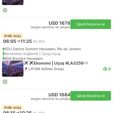
USD 1678
Şimdi Rezerve et
Vergiler dahil
|
Her bir yetişkin
Anlık onay
06:05
11:25
5s 20d
SDU Santos Dumont Havaalanı, Rio de Janeiro
Kendinden-bağlantılı | Uçuş+Uçuş
BSB Brezilya Havaalanı
Ekonomi | Uçuş #LA3259
+1
5.0
LATAM Airlines Group
USD 1684
Şimdi Rezerve et
Vergiler dahil
|
Her bir yetişkin
Anlık onay
06:15
10:25
4s 10d