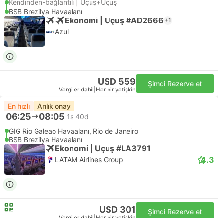
Kendinden-bağlantılı | Uçuş+Uçuş
BSB Brezilya Havaalanı
Ekonomi | Uçuş #AD2666
+1
Azul
USD 559
Şimdi Rezerve et
Vergiler dahil
|
Her bir yetişkin
En hızlı
Anlık onay
06:25
08:05
1s 40d
GIG Rio Galeao Havaalanı, Rio de Janeiro
BSB Brezilya Havaalanı
Ekonomi | Uçuş #LA3791
4.3
LATAM Airlines Group
USD 301
Şimdi Rezerve et
Vergiler dahil
|
Her bir yetişkin