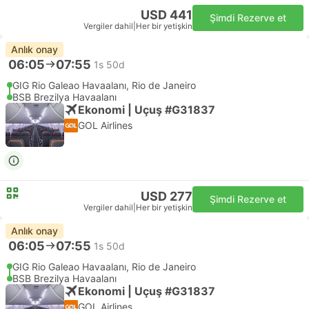
USD 441
Şimdi Rezerve et
Vergiler dahil
|
Her bir yetişkin
Anlık onay
06:05
07:55
1s 50d
GIG Rio Galeao Havaalanı, Rio de Janeiro
BSB Brezilya Havaalanı
Ekonomi | Uçuş #G31837
GOL Airlines
USD 277
Şimdi Rezerve et
Vergiler dahil
|
Her bir yetişkin
Anlık onay
06:05
07:55
1s 50d
GIG Rio Galeao Havaalanı, Rio de Janeiro
BSB Brezilya Havaalanı
Ekonomi | Uçuş #G31837
GOL Airlines