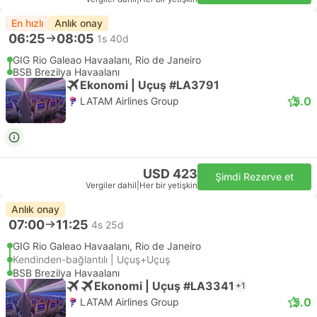
En hızlı
Anlık onay
06:25
08:05
1s 40d
GIG Rio Galeao Havaalanı, Rio de Janeiro
BSB Brezilya Havaalanı
Ekonomi | Uçuş #LA3791
5.0
LATAM Airlines Group
USD 423
Şimdi Rezerve et
Vergiler dahil
|
Her bir yetişkin
Anlık onay
07:00
11:25
4s 25d
GIG Rio Galeao Havaalanı, Rio de Janeiro
Kendinden-bağlantılı | Uçuş+Uçuş
BSB Brezilya Havaalanı
Ekonomi | Uçuş #LA3341
+1
5.0
LATAM Airlines Group