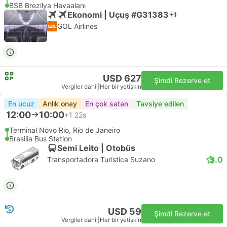
BSB Brezilya Havaalanı
Ekonomi | Uçuş #G31383
+1
GOL Airlines
USD 627
Şimdi Rezerve et
Vergiler dahil
|
Her bir yetişkin
En ucuz
Anlık onay
En çok satan
Tavsiye edilen
12:00
10:00
+1
22s
Terminal Novo Rio, Rio de Janeiro
Brasilia Bus Station
Semi Leito | Otobüs
5.0
Transportadora Turistica Suzano
USD 59
Şimdi Rezerve et
Vergiler dahil
|
Her bir yetişkin