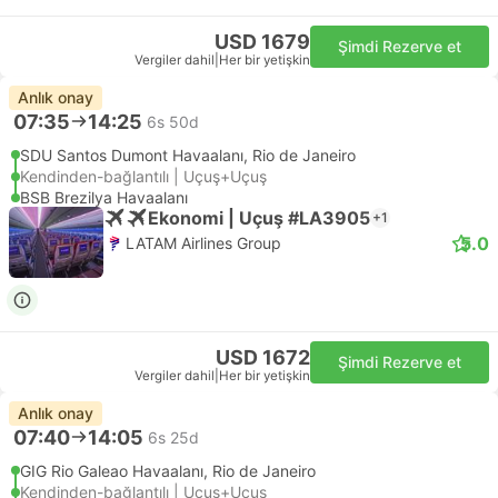
USD 1679
Şimdi Rezerve et
Vergiler dahil
|
Her bir yetişkin
Anlık onay
07:35
14:25
6s 50d
SDU Santos Dumont Havaalanı, Rio de Janeiro
Kendinden-bağlantılı | Uçuş+Uçuş
BSB Brezilya Havaalanı
Ekonomi | Uçuş #LA3905
+1
5.0
LATAM Airlines Group
USD 1672
Şimdi Rezerve et
Vergiler dahil
|
Her bir yetişkin
Anlık onay
07:40
14:05
6s 25d
GIG Rio Galeao Havaalanı, Rio de Janeiro
Kendinden-bağlantılı | Uçuş+Uçuş