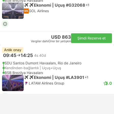
BSB Brezilya Havaalanı
Ekonomi | Uçuş #G32068
+1
GOL Airlines
USD 863
Şimdi Rezerve et
Vergiler dahil
|
Her bir yetişkin
Anlık onay
09:45
14:25
4s 40d
SDU Santos Dumont Havaalanı, Rio de Janeiro
Kendinden-bağlantılı | Uçuş+Uçuş
BSB Brezilya Havaalanı
Ekonomi | Uçuş #LA3901
+1
5.0
LATAM Airlines Group
USD 1684
Şimdi Rezerve et
Vergiler dahil
|
Her bir yetişkin