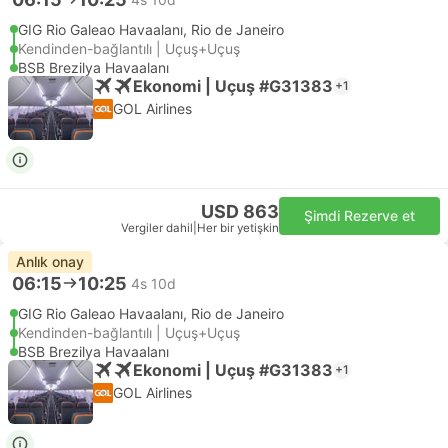
GIG Rio Galeao Havaalanı, Rio de Janeiro
Kendinden-bağlantılı | Uçuş+Uçuş
BSB Brezilya Havaalanı
Ekonomi | Uçuş #G31383
+1
GOL Airlines
USD 863
Şimdi Rezerve et
Vergiler dahil
|
Her bir yetişkin
Anlık onay
06:15
10:25
4s 10d
GIG Rio Galeao Havaalanı, Rio de Janeiro
Kendinden-bağlantılı | Uçuş+Uçuş
BSB Brezilya Havaalanı
Ekonomi | Uçuş #G31383
+1
GOL Airlines