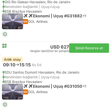
GIG Rio Galeao Havaalanı, Rio de Janeiro
Kendinden-bağlantılı | Uçuş+Uçuş
BSB Brezilya Havaalanı
Ekonomi | Uçuş #G31882
+1
GOL Airlines
USD 627
Şimdi Rezerve et
Vergiler dahil
|
Her bir yetişkin
Anlık onay
09:10
15:15
6s 5d
SDU Santos Dumont Havaalanı, Rio de Janeiro
Kendinden-bağlantılı | Uçuş+Uçuş
BSB Brezilya Havaalanı
Ekonomi | Uçuş #G31050
+1
GOL Airlines