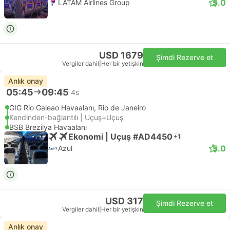
5.0
LATAM Airlines Group
USD 1679
Şimdi Rezerve et
Vergiler dahil
|
Her bir yetişkin
Anlık onay
05:45
09:45
4s
GIG Rio Galeao Havaalanı, Rio de Janeiro
Kendinden-bağlantılı | Uçuş+Uçuş
BSB Brezilya Havaalanı
Ekonomi | Uçuş #AD4450
+1
5.0
Azul
USD 317
Şimdi Rezerve et
Vergiler dahil
|
Her bir yetişkin
Anlık onay