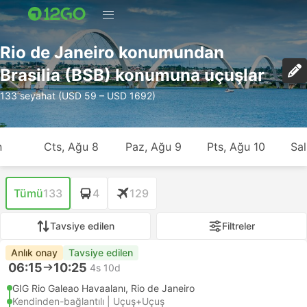
Rio de Janeiro konumundan
Brasilia (BSB) konumuna uçuşlar
133 seyahat (USD 59 – USD 1692)
n
Cts, Ağu 8
Paz, Ağu 9
Pts, Ağu 10
Sal
Tümü
133
4
129
Tavsiye edilen
Filtreler
Anlık onay
Tavsiye edilen
06:15
10:25
4s 10d
GIG Rio Galeao Havaalanı, Rio de Janeiro
Kendinden-bağlantılı | Uçuş+Uçuş