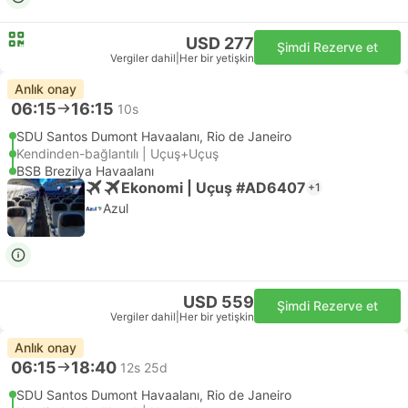
USD 277
Şimdi Rezerve et
Vergiler dahil
|
Her bir yetişkin
Anlık onay
06:15
16:15
10s
SDU Santos Dumont Havaalanı, Rio de Janeiro
Kendinden-bağlantılı | Uçuş+Uçuş
BSB Brezilya Havaalanı
Ekonomi | Uçuş #AD6407
+1
Azul
USD 559
Şimdi Rezerve et
Vergiler dahil
|
Her bir yetişkin
Anlık onay
06:15
18:40
12s 25d
SDU Santos Dumont Havaalanı, Rio de Janeiro