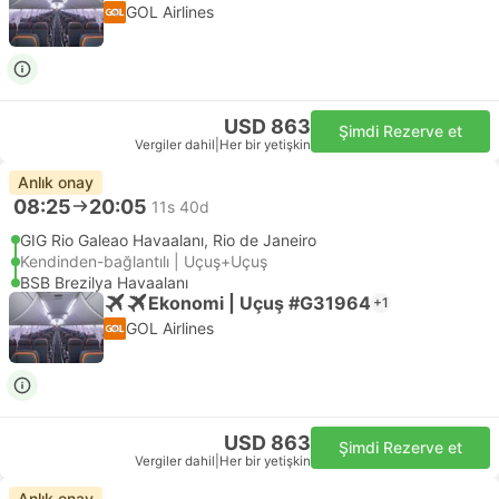
GOL Airlines
USD 863
Şimdi Rezerve et
Vergiler dahil
|
Her bir yetişkin
Anlık onay
08:25
20:05
11s 40d
GIG Rio Galeao Havaalanı, Rio de Janeiro
Kendinden-bağlantılı | Uçuş+Uçuş
BSB Brezilya Havaalanı
Ekonomi | Uçuş #G31964
+1
GOL Airlines
USD 863
Şimdi Rezerve et
Vergiler dahil
|
Her bir yetişkin
Anlık onay