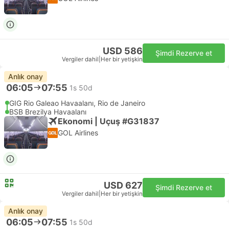
USD 586
Şimdi Rezerve et
Vergiler dahil
|
Her bir yetişkin
Anlık onay
06:05
07:55
1s 50d
GIG Rio Galeao Havaalanı, Rio de Janeiro
BSB Brezilya Havaalanı
Ekonomi | Uçuş #G31837
GOL Airlines
USD 627
Şimdi Rezerve et
Vergiler dahil
|
Her bir yetişkin
Anlık onay
06:05
07:55
1s 50d