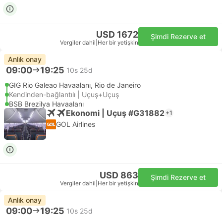
USD 1672
Şimdi Rezerve et
Vergiler dahil
|
Her bir yetişkin
Anlık onay
09:00
19:25
10s 25d
GIG Rio Galeao Havaalanı, Rio de Janeiro
Kendinden-bağlantılı | Uçuş+Uçuş
BSB Brezilya Havaalanı
Ekonomi | Uçuş #G31882
+1
GOL Airlines
USD 863
Şimdi Rezerve et
Vergiler dahil
|
Her bir yetişkin
Anlık onay
09:00
19:25
10s 25d