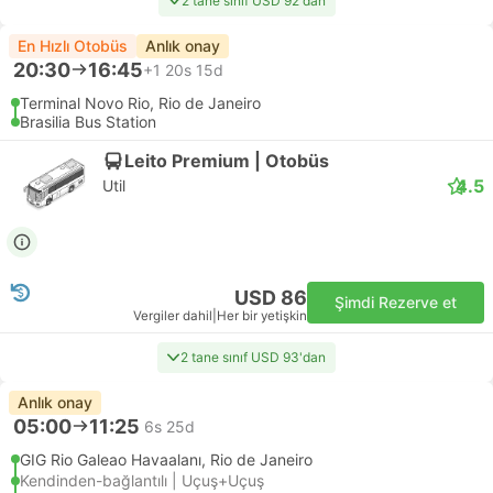
2 tane sınıf USD 92'dan
En Hızlı Otobüs
Anlık onay
20:30
16:45
+1
20s 15d
Terminal Novo Rio, Rio de Janeiro
Brasilia Bus Station
Leito Premium | Otobüs
4.5
Util
USD 86
Şimdi Rezerve et
Vergiler dahil
|
Her bir yetişkin
2 tane sınıf USD 93'dan
Anlık onay
05:00
11:25
6s 25d
GIG Rio Galeao Havaalanı, Rio de Janeiro
Kendinden-bağlantılı | Uçuş+Uçuş