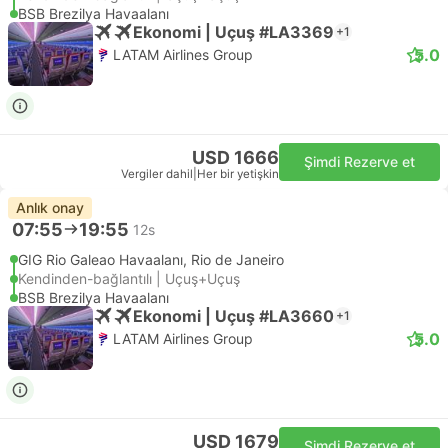
BSB Brezilya Havaalanı
Ekonomi | Uçuş #LA3369
+1
5.0
LATAM Airlines Group
USD 1666
Şimdi Rezerve et
Vergiler dahil
|
Her bir yetişkin
Anlık onay
07:55
19:55
12s
GIG Rio Galeao Havaalanı, Rio de Janeiro
Kendinden-bağlantılı | Uçuş+Uçuş
BSB Brezilya Havaalanı
Ekonomi | Uçuş #LA3660
+1
5.0
LATAM Airlines Group
USD 1679
Şimdi Rezerve et