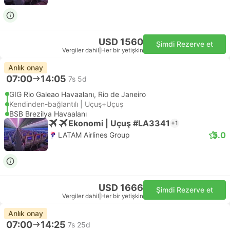
USD 1560
Şimdi Rezerve et
Vergiler dahil
|
Her bir yetişkin
Anlık onay
07:00
14:05
7s 5d
GIG Rio Galeao Havaalanı, Rio de Janeiro
Kendinden-bağlantılı | Uçuş+Uçuş
BSB Brezilya Havaalanı
Ekonomi | Uçuş #LA3341
+1
5.0
LATAM Airlines Group
USD 1666
Şimdi Rezerve et
Vergiler dahil
|
Her bir yetişkin
Anlık onay
07:00
14:25
7s 25d