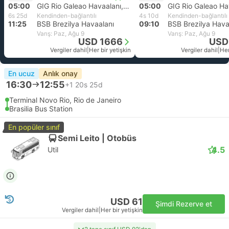
05:00
GIG Rio Galeao Havaalanı, Rio de Janeiro
05:00
6s 25d
Kendinden-bağlantılı
4s 10d
Kendinden-bağlantılı
11:25
BSB Brezilya Havaalanı
09:10
BSB Brezilya Hava
Varış: Paz, Ağu 9
Varış: Paz, Ağu 9
USD 1666
USD
Vergiler dahil
|
Her bir yetişkin
Vergiler dahil
|
Her
En ucuz
Anlık onay
16:30
12:55
+1
20s 25d
Terminal Novo Rio, Rio de Janeiro
Brasilia Bus Station
En popüler sınıf
Semi Leito | Otobüs
4.5
Util
USD 61
Şimdi Rezerve et
Vergiler dahil
|
Her bir yetişkin