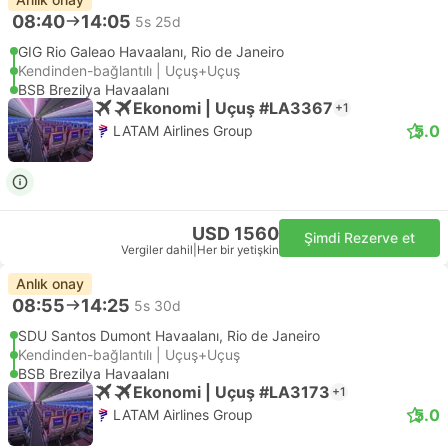
08:40
14:05
5s 25d
GIG Rio Galeao Havaalanı, Rio de Janeiro
Kendinden-bağlantılı | Uçuş+Uçuş
BSB Brezilya Havaalanı
Ekonomi | Uçuş #LA3367
+1
5.0
LATAM Airlines Group
USD 1560
Şimdi Rezerve et
Vergiler dahil
|
Her bir yetişkin
Anlık onay
08:55
14:25
5s 30d
SDU Santos Dumont Havaalanı, Rio de Janeiro
Kendinden-bağlantılı | Uçuş+Uçuş
BSB Brezilya Havaalanı
Ekonomi | Uçuş #LA3173
+1
5.0
LATAM Airlines Group