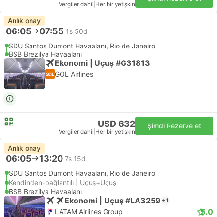
Vergiler dahil
|
Her bir yetişkin
Anlık onay
06:05
07:55
1s 50d
SDU Santos Dumont Havaalanı, Rio de Janeiro
BSB Brezilya Havaalanı
Ekonomi | Uçuş #G31813
GOL Airlines
USD 632
Şimdi Rezerve et
Vergiler dahil
|
Her bir yetişkin
Anlık onay
06:05
13:20
7s 15d
SDU Santos Dumont Havaalanı, Rio de Janeiro
Kendinden-bağlantılı | Uçuş+Uçuş
BSB Brezilya Havaalanı
Ekonomi | Uçuş #LA3259
+1
5.0
LATAM Airlines Group