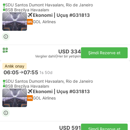
SDU Santos Dumont Havaalanı, Rio de Janeiro
BSB Brezilya Havaalanı
Ekonomi | Uçuş #G31813
GOL Airlines
USD 334
Şimdi Rezerve et
Vergiler dahil
|
Her bir yetişkin
Anlık onay
06:05
07:55
1s 50d
SDU Santos Dumont Havaalanı, Rio de Janeiro
BSB Brezilya Havaalanı
Ekonomi | Uçuş #G31813
GOL Airlines
USD 591
Şimdi Rezerve et