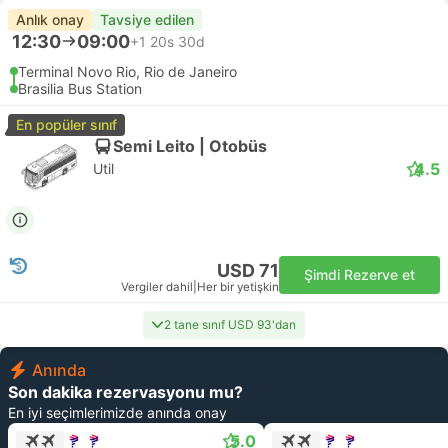
Anlık onay
Tavsiye edilen
12:30
09:00
+1
20s 30d
Terminal Novo Rio, Rio de Janeiro
Brasilia Bus Station
En popüler sınıf
Semi Leito | Otobüs
4.5
Util
USD 71
Şimdi Rezerve et
Vergiler dahil
|
Her bir yetişkin
2 tane sınıf USD 93'dan
Anında
Son dakika rezervasyonu mu?
En iyi seçimlerimizde anında onay
5.0