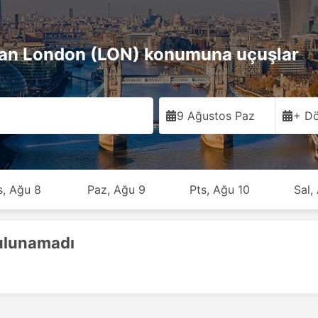
n London (LON) konumuna uçuşlar
9 Ağustos Paz
+ Dö
s, Ağu 8
Paz, Ağu 9
Pts, Ağu 10
Sal,
bulunamadı