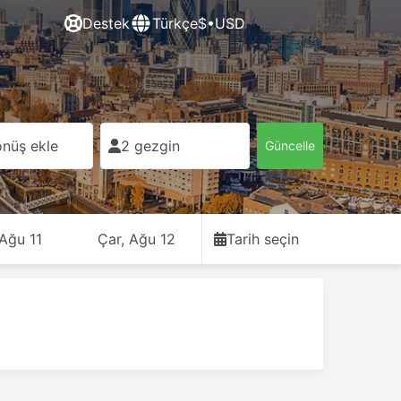
Destek
Türkçe
$•USD
nüş ekle
2 gezgin
Güncelle
 Ağu 11
Çar, Ağu 12
Tarih seçin