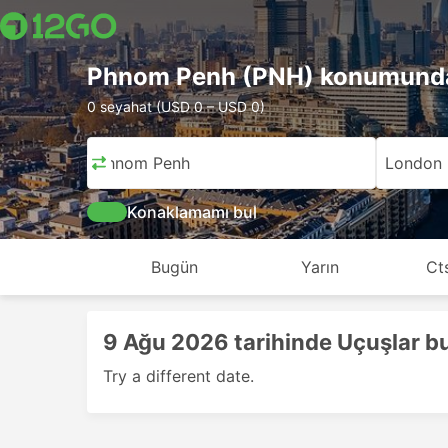
Phnom Penh (PNH) konumunda
0 seyahat (USD 0 – USD 0)
Phnom Penh
London
Konaklamamı bul
Bugün
Yarın
Ct
9 Ağu 2026 tarihinde Uçuşlar 
Try a different date.