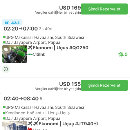
USD 169
Şimdi Rezerve et
Vergiler dahil
|
Her bir yetişkin
En ucuz
02:20
07:00
3s 40d
UPG Makassar Havaalanı, South Sulawesi
DJJ Jayapura Airport, Papua
Ekonomi | Uçuş #QG250
5.0
Citilink
USD 155
Şimdi Rezerve et
Vergiler dahil
|
Her bir yetişkin
02:40
08:40
5s
UPG Makassar Havaalanı, South Sulawesi
Kendinden-bağlantılı | Uçuş+Uçuş
DJJ Jayapura Airport, Papua
Ekonomi | Uçuş #JT940
+1