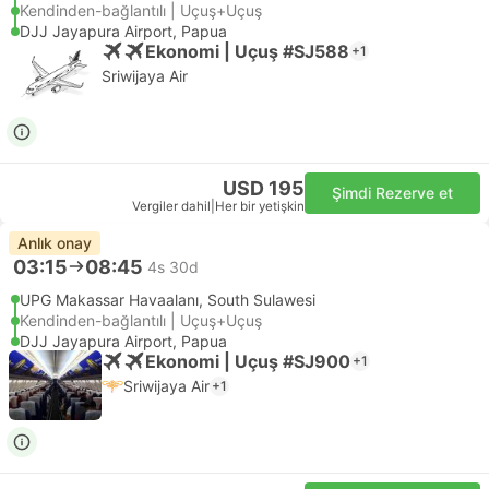
Kendinden-bağlantılı | Uçuş+Uçuş
DJJ Jayapura Airport, Papua
Ekonomi | Uçuş #SJ588
+1
Sriwijaya Air
USD 195
Şimdi Rezerve et
Vergiler dahil
|
Her bir yetişkin
Anlık onay
03:15
08:45
4s 30d
UPG Makassar Havaalanı, South Sulawesi
Kendinden-bağlantılı | Uçuş+Uçuş
DJJ Jayapura Airport, Papua
Ekonomi | Uçuş #SJ900
+1
Sriwijaya Air
+1