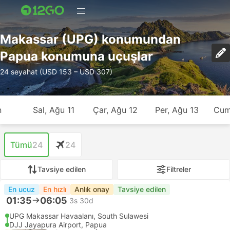
Makassar (UPG) konumundan
Papua konumuna uçuşlar
24 seyahat (USD 153 – USD 307)
n
Sal, Ağu 11
Çar, Ağu 12
Per, Ağu 13
Cum
Tümü
24
24
Tavsiye edilen
Filtreler
En ucuz
En hızlı
Anlık onay
Tavsiye edilen
01:35
06:05
3s 30d
UPG Makassar Havaalanı, South Sulawesi
DJJ Jayapura Airport, Papua