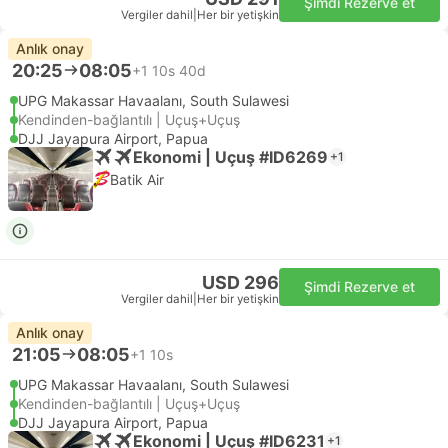
Şimdi Rezerve et
Vergiler dahil
|
Her bir yetişkin
Anlık onay
20:25
08:05
+1
10s 40d
UPG Makassar Havaalanı, South Sulawesi
Kendinden-bağlantılı | Uçuş+Uçuş
DJJ Jayapura Airport, Papua
Ekonomi | Uçuş #ID6269
+1
Batik Air
USD 296
Şimdi Rezerve et
Vergiler dahil
|
Her bir yetişkin
Anlık onay
21:05
08:05
+1
10s
UPG Makassar Havaalanı, South Sulawesi
Kendinden-bağlantılı | Uçuş+Uçuş
DJJ Jayapura Airport, Papua
Ekonomi | Uçuş #ID6231
+1