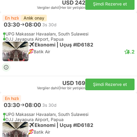
USD 242
Şimdi Rezerve et
Vergiler dahil
|
Her bir yetişkin
En hızlı
Anlık onay
03:30
08:00
3s 30d
UPG Makassar Havaalanı, South Sulawesi
DJJ Jayapura Airport, Papua
Ekonomi | Uçuş #ID6182
4.2
Batik Air
USD 169
Şimdi Rezerve et
Vergiler dahil
|
Her bir yetişkin
En hızlı
03:30
08:00
3s 30d
UPG Makassar Havaalanı, South Sulawesi
DJJ Jayapura Airport, Papua
Ekonomi | Uçuş #ID6182
Batik Air