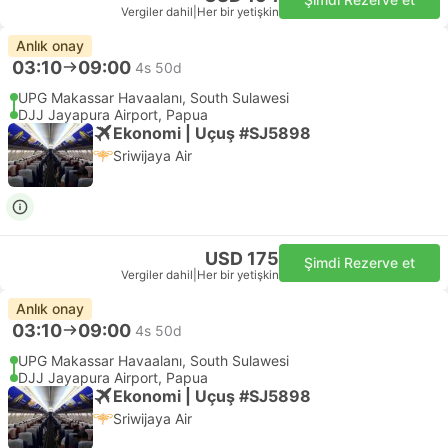
Vergiler dahil
|
Her bir yetişkin
Anlık onay
03:10
09:00
4s 50d
UPG Makassar Havaalanı, South Sulawesi
DJJ Jayapura Airport, Papua
Ekonomi | Uçuş #SJ5898
Sriwijaya Air
USD 175
Şimdi Rezerve et
Vergiler dahil
|
Her bir yetişkin
Anlık onay
03:10
09:00
4s 50d
UPG Makassar Havaalanı, South Sulawesi
DJJ Jayapura Airport, Papua
Ekonomi | Uçuş #SJ5898
Sriwijaya Air