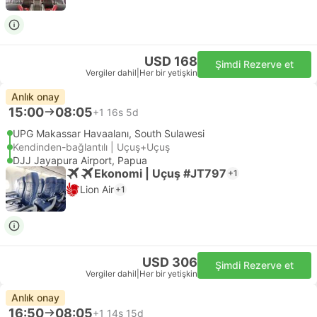
USD 168
Şimdi Rezerve et
Vergiler dahil
|
Her bir yetişkin
Anlık onay
15:00
08:05
+1
16s 5d
UPG Makassar Havaalanı, South Sulawesi
Kendinden-bağlantılı | Uçuş+Uçuş
DJJ Jayapura Airport, Papua
Ekonomi | Uçuş #JT797
+1
Lion Air
+1
USD 306
Şimdi Rezerve et
Vergiler dahil
|
Her bir yetişkin
Anlık onay
16:50
08:05
+1
14s 15d