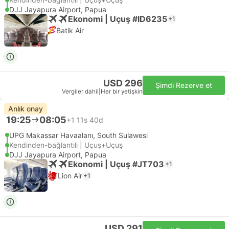
DJJ Jayapura Airport, Papua
Ekonomi | Uçuş #ID6235
+1
Batik Air
USD 296
Şimdi Rezerve et
Vergiler dahil
|
Her bir yetişkin
Anlık onay
19:25
08:05
+1
11s 40d
UPG Makassar Havaalanı, South Sulawesi
Kendinden-bağlantılı | Uçuş+Uçuş
DJJ Jayapura Airport, Papua
Ekonomi | Uçuş #JT703
+1
Lion Air
+1
USD 291