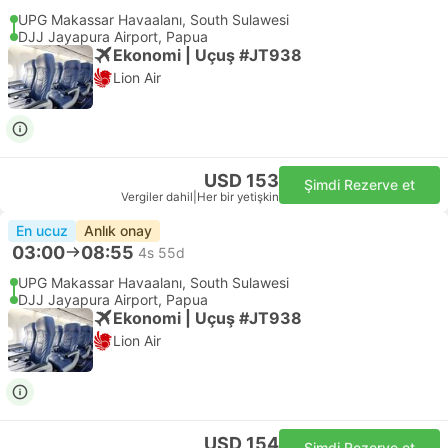
UPG Makassar Havaalanı, South Sulawesi
DJJ Jayapura Airport, Papua
Ekonomi | Uçuş #JT938
Lion Air
USD 153
Şimdi Rezerve et
Vergiler dahil
|
Her bir yetişkin
En ucuz
Anlık onay
03:00
08:55
4s 55d
UPG Makassar Havaalanı, South Sulawesi
DJJ Jayapura Airport, Papua
Ekonomi | Uçuş #JT938
Lion Air
USD 154
Şimdi Rezerve et