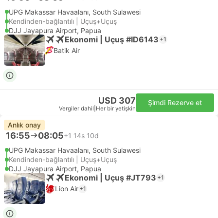
UPG Makassar Havaalanı, South Sulawesi
Kendinden-bağlantılı | Uçuş+Uçuş
DJJ Jayapura Airport, Papua
Ekonomi | Uçuş #ID6143
+1
Batik Air
USD 307
Şimdi Rezerve et
Vergiler dahil
|
Her bir yetişkin
Anlık onay
16:55
08:05
+1
14s 10d
UPG Makassar Havaalanı, South Sulawesi
Kendinden-bağlantılı | Uçuş+Uçuş
DJJ Jayapura Airport, Papua
Ekonomi | Uçuş #JT793
+1
Lion Air
+1