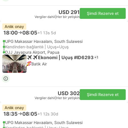
USD 291
Şimdi Rezerve et
Vergiler dahil
|
Her bir yetişkin
Anlık onay
18:00
08:05
+1
13s 5d
UPG Makassar Havaalanı, South Sulawesi
Kendinden-bağlantılı | Uçuş+Uçuş
DJJ Jayapura Airport, Papua
Ekonomi | Uçuş #ID6293
+1
Batik Air
USD 302
Şimdi Rezerve et
Vergiler dahil
|
Her bir yetişkin
Anlık onay
18:35
08:05
+1
12s 30d
UPG Makassar Havaalanı, South Sulawesi
Kendinden-bağlantılı | Uçuş+Uçuş