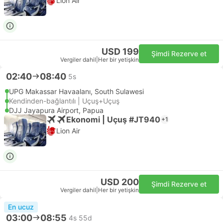
Lion Air
USD 199
Şimdi Rezerve et
Vergiler dahil
|
Her bir yetişkin
02:40
08:40
5s
UPG Makassar Havaalanı, South Sulawesi
Kendinden-bağlantılı | Uçuş+Uçuş
DJJ Jayapura Airport, Papua
Ekonomi | Uçuş #JT940
+1
Lion Air
USD 200
Şimdi Rezerve et
Vergiler dahil
|
Her bir yetişkin
En ucuz
03:00
08:55
4s 55d