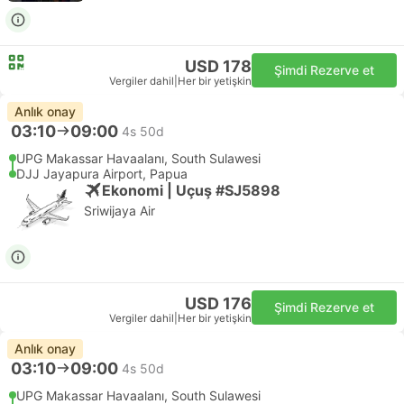
USD 178
Şimdi Rezerve et
Vergiler dahil
|
Her bir yetişkin
Anlık onay
03:10
09:00
4s 50d
UPG Makassar Havaalanı, South Sulawesi
DJJ Jayapura Airport, Papua
Ekonomi | Uçuş #SJ5898
Sriwijaya Air
USD 176
Şimdi Rezerve et
Vergiler dahil
|
Her bir yetişkin
Anlık onay
03:10
09:00
4s 50d
UPG Makassar Havaalanı, South Sulawesi