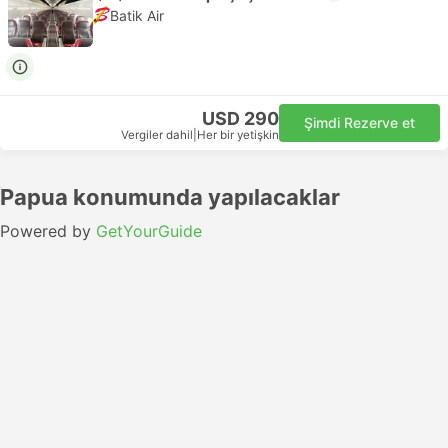
Batik Air
USD 290
Şimdi Rezerve et
Vergiler dahil
|
Her bir yetişkin
Papua konumunda yapılacaklar
Powered by
GetYourGuide