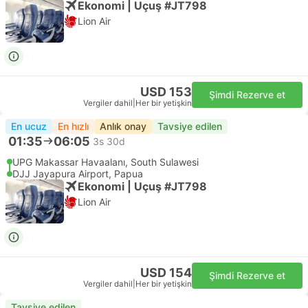
Ekonomi | Uçuş #JT798
Lion Air
USD 153
Şimdi Rezerve et
Vergiler dahil
|
Her bir yetişkin
En ucuz
En hızlı
Anlık onay
Tavsiye edilen
01:35
06:05
3s 30d
UPG Makassar Havaalanı, South Sulawesi
DJJ Jayapura Airport, Papua
Ekonomi | Uçuş #JT798
Lion Air
USD 154
Şimdi Rezerve et
Vergiler dahil
|
Her bir yetişkin
Tavsiye edilen