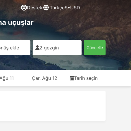
Destek
Türkçe
$•USD
a uçuşlar
nüş ekle
2 gezgin
Güncelle
 Ağu 11
Çar, Ağu 12
Tarih seçin