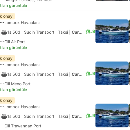
tıları görüntüle
ık onay
--
Lombok Havaalanı
4.9
1s 50d
| Sudin Transport
|
Taksi
|
Car + Private Speedboat
--
Gili Air Port
tıları görüntüle
ık onay
--
Lombok Havaalanı
4.9
1s 50d
| Sudin Transport
|
Taksi
|
Car + Private Speedboat
--
Gili Meno Port
tıları görüntüle
ık onay
--
Lombok Havaalanı
4.9
1s 50d
| Sudin Transport
|
Taksi
|
Car + Private Speedboat
--
Gili Trawangan Port