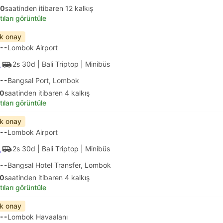
00
saatinden itibaren 12 kalkış
tıları görüntüle
ık onay
--
Lombok Airport
2s 30d
| Bali Triptop
|
Minibüs
--
Bangsal Port, Lombok
00
saatinden itibaren 4 kalkış
tıları görüntüle
ık onay
--
Lombok Airport
2s 30d
| Bali Triptop
|
Minibüs
--
Bangsal Hotel Transfer, Lombok
00
saatinden itibaren 4 kalkış
tıları görüntüle
ık onay
--
Lombok Havaalanı