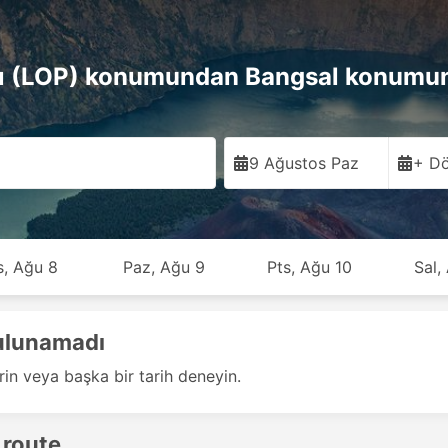
nı (LOP) konumundan Bangsal konumun
9 Ağustos Paz
+ Dö
s, Ağu 8
Paz, Ağu 9
Pts, Ağu 10
Sal,
bulunamadı
rin veya başka bir tarih deneyin.
 route