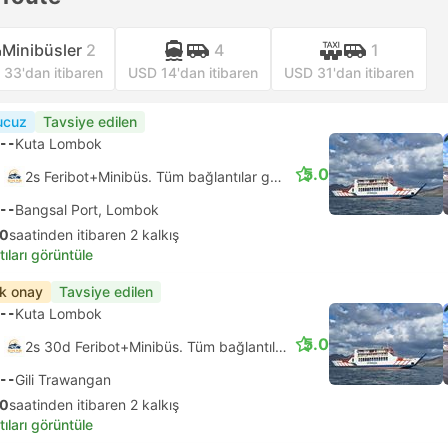
Minibüsler
2
4
1
33'dan itibaren
USD 14'dan itibaren
USD 31'dan itibaren
ucuz
Tavsiye edilen
--
Kuta Lombok
5.0
2s Feribot+Minibüs. Tüm bağlantılar garantili
--
Bangsal Port, Lombok
30
saatinden itibaren 2 kalkış
tıları görüntüle
ık onay
Tavsiye edilen
--
Kuta Lombok
5.0
2s 30d Feribot+Minibüs. Tüm bağlantılar garantili
--
Gili Trawangan
30
saatinden itibaren 2 kalkış
tıları görüntüle