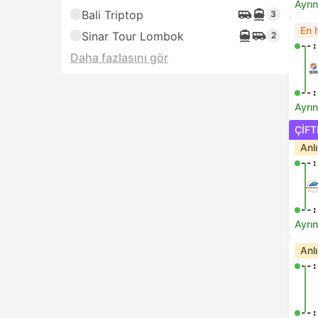
Ayrın
Bali Triptop
3
En h
Sinar Tour Lombok
2
--:
Daha fazlasını gör
--:
Ayrın
ÇIFT
Anl
--:
--:
Ayrın
Anl
--:
--: