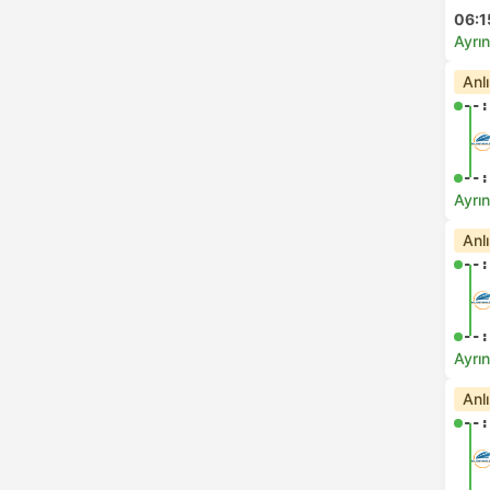
06:1
Ayrın
Anl
--:
--:
Ayrın
Anl
--:
--:
Ayrın
Anl
--: