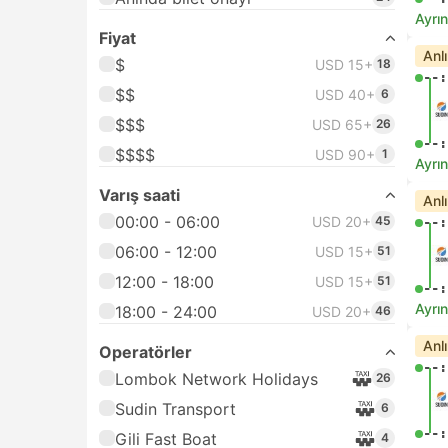
Ayrın
Fiyat
Anl
$
USD 15+
18
--:
$$
USD 40+
6
$$$
USD 65+
26
--:
$$$$
USD 90+
1
Ayrın
Varış saati
Anl
00:00 - 06:00
USD 20+
45
--:
06:00 - 12:00
USD 15+
51
12:00 - 18:00
USD 15+
51
--:
Ayrın
18:00 - 24:00
USD 20+
46
Anl
Operatörler
--:
Lombok Network Holidays
26
Sudin Transport
6
--:
Gili Fast Boat
4