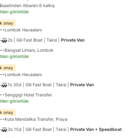
5
saatinden itibaren 6 kalkış
tıları görüntüle
ık onay
--
Lombok Havaalanı
2s
| Gili Fast Boat
|
Taksi
|
Private Van
--
Bangsal Limanı, Lombok
tıları görüntüle
ık onay
--
Lombok Havaalanı
1s 30d
| Gili Fast Boat
|
Taksi
|
Private Van
--
Senggigi Hotel Transfer
tıları görüntüle
ık onay
--
Kuta Mandalika Transfer, Praya
3s 15d
| Gili Fast Boat
|
Taksi
|
Private Van + Speedboat