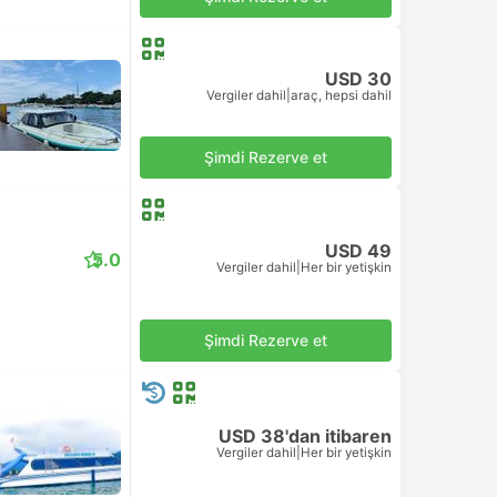
USD 30
Vergiler dahil
|
araç, hepsi dahil
Şimdi Rezerve et
USD 49
5.0
Vergiler dahil
|
Her bir yetişkin
Şimdi Rezerve et
USD 38'dan itibaren
Vergiler dahil
|
Her bir yetişkin