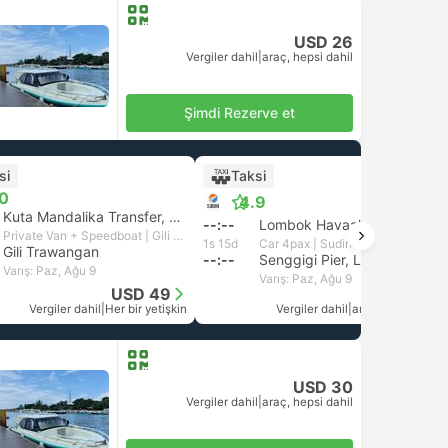
USD 26
Vergiler dahil
|
araç, hepsi dahil
Şimdi Rezerve et
si
Taksi
+1
.0
4.9
Kuta Mandalika Transfer, Praya
--:--
Lombok Havaalanı
Private Van + Speedboat | Gili Fast Boat
1s 15d
Car 4pax | Sudin Transport
Gili Trawangan
--:--
Senggigi Pier, Lombok
Varış: Paz, Ağu 9
Varış: Paz, Ağu 9
USD 49
USD 26
Vergiler dahil
|
Her bir yetişkin
Vergiler dahil
|
araç, hepsi dahil
USD 30
Vergiler dahil
|
araç, hepsi dahil