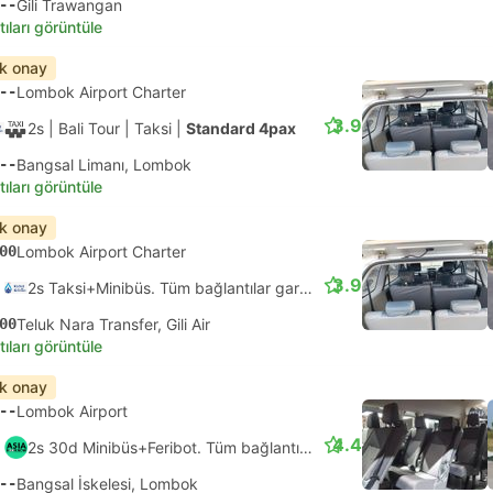
--
Gili Trawangan
tıları görüntüle
ık onay
--
Lombok Airport Charter
3.9
2s
| Bali Tour
|
Taksi
|
Standard 4pax
--
Bangsal Limanı, Lombok
tıları görüntüle
ık onay
00
Lombok Airport Charter
3.9
2s Taksi+Minibüs. Tüm bağlantılar garantili
00
Teluk Nara Transfer, Gili Air
tıları görüntüle
ık onay
--
Lombok Airport
4.4
2s 30d Minibüs+Feribot. Tüm bağlantılar garantili
--
Bangsal İskelesi, Lombok