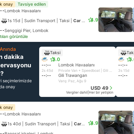
ık onay
Tavsiye edilen
--
Lombok Havaalanı
4.9
1s 15d
| Sudin Transport
|
Taksi
|
Car 4pax
--
Senggigi Pier, Lombok
tıları görüntüle
Anında
Taksi
Tak
n dakika
5.0
5
zervasyonu
--:--
Lombok Havaalanı
--:--
2s 45d
Private Van + Speedboat | Gili Fast Boat
3s 15d
?
--:--
Gili Trawangan
--:--
yi seçimlerimizde
Varış: Paz, Ağu 9
nda onay
USD 49
Vergiler dahil
|
Her bir yetişkin
ık onay
--
Lombok Havaalanı
4.9
1s 40d
| Sudin Transport
|
Taksi
|
Car 4pax
--
Bangsal iskelesi, Lombok