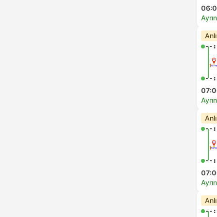
06:
Ayrın
Anl
--:
--:
07:
Ayrın
Anl
--:
--:
07:
Ayrın
Anl
--: