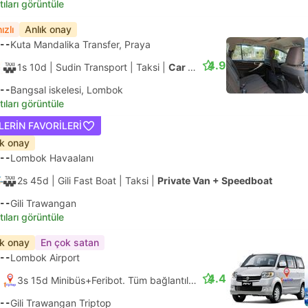
tıları görüntüle
ızlı
Anlık onay
--
Kuta Mandalika Transfer, Praya
4.9
1s 10d
| Sudin Transport
|
Taksi
|
Car 4pax
--
Bangsal iskelesi, Lombok
tıları görüntüle
LERIN FAVORILERI
ık onay
--
Lombok Havaalanı
2s 45d
| Gili Fast Boat
|
Taksi
|
Private Van + Speedboat
--
Gili Trawangan
tıları görüntüle
ık onay
En çok satan
--
Lombok Airport
4.4
3s 15d Minibüs+Feribot. Tüm bağlantılar garantili
--
Gili Trawangan Triptop