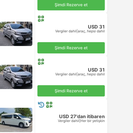
Şimdi Rezerve et
USD 31
Vergiler dahil
|
araç, hepsi dahil
Şimdi Rezerve et
USD 31
Vergiler dahil
|
araç, hepsi dahil
Şimdi Rezerve et
USD 27'dan itibaren
Vergiler dahil
|
Her bir yetişkin