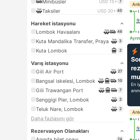
Minibüsler
USD 15+
7
Anl
Taksiler
USD 20+
45
--:
Hareket istasyonu
Lombok Havaalanı
46
--:
Ayrın
Kuta Mandalika Transfer, Praya
3
Kuta Lombok
2
So
Varış istasyonu
re
Gili Air Port
27
mu
Bangsal iskelesi, Lombok
10
En i
Gili Trawangan Port
7
anı
Senggigi Pier, Lombok
2
Teluk Nare, Lombok
2
Anl
Daha fazlasını gör
--:
Rezervasyon Olanakları
Anında bilet onayı
24
--: