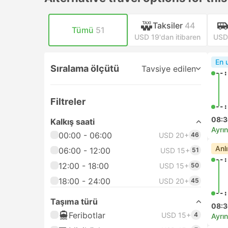
Taksiler
44
Tümü
51
USD 19'dan itibaren
USD 
En 
Sıralama ölçütü
Tavsiye edilen
--:
Filtreler
--:
08:
Kalkış saati
Ayrın
00:00 - 06:00
USD 20+
46
Anl
06:00 - 12:00
USD 15+
51
--:
12:00 - 18:00
USD 15+
50
18:00 - 24:00
USD 20+
45
--:
Taşıma türü
08:
Feribotlar
USD 15+
4
Ayrın