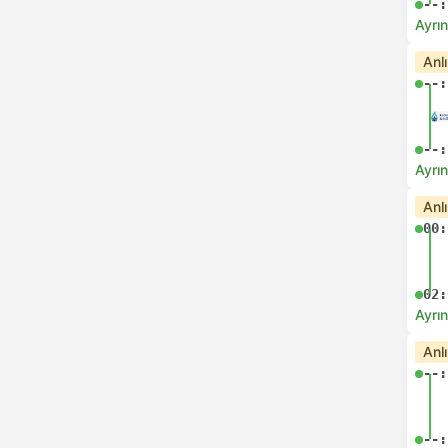
--:
Ayrın
Anl
--:
--:
Ayrın
Anl
00:
02:
Ayrın
Anl
--:
--: