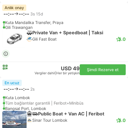
Anlık onay
--:--
--:--
3s 15d
Kuta Mandalika Transfer, Praya
Gili Trawangan
Private Van + Speedboat | Taksi
5.0
Gili Fast Boat
USD 49
Şimdi Rezerve et
Vergiler dahil
|
Her bir yetişkin
En ucuz
--:--
--:--
2s
Kuta Lombok
Tüm bağlantılar garantili | Feribot+Minibüs
Bangsal Port, Lombok
Public Boat + Van AC | Feribot
5.0
Sinar Tour Lombok