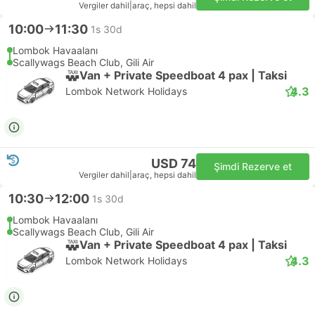
Vergiler dahil
|
araç, hepsi dahil
10:00
11:30
1s 30d
Lombok Havaalanı
Scallywags Beach Club, Gili Air
Van + Private Speedboat 4 pax | Taksi
4.3
Lombok Network Holidays
USD 74
Şimdi Rezerve et
Vergiler dahil
|
araç, hepsi dahil
10:30
12:00
1s 30d
Lombok Havaalanı
Scallywags Beach Club, Gili Air
Van + Private Speedboat 4 pax | Taksi
4.3
Lombok Network Holidays