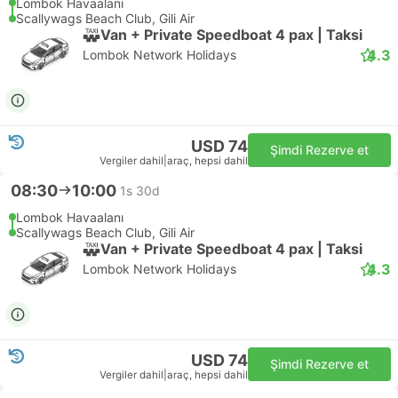
Lombok Havaalanı
Scallywags Beach Club, Gili Air
Van + Private Speedboat 4 pax | Taksi
4.3
Lombok Network Holidays
USD 74
Şimdi Rezerve et
Vergiler dahil
|
araç, hepsi dahil
08:30
10:00
1s 30d
Lombok Havaalanı
Scallywags Beach Club, Gili Air
Van + Private Speedboat 4 pax | Taksi
4.3
Lombok Network Holidays
USD 74
Şimdi Rezerve et
Vergiler dahil
|
araç, hepsi dahil