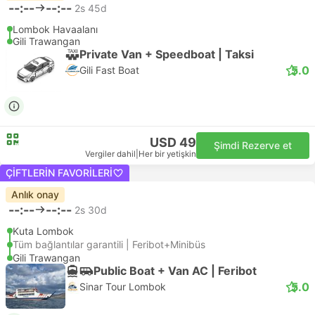
--:--
--:--
2s 45d
Lombok Havaalanı
Gili Trawangan
Private Van + Speedboat | Taksi
5.0
Gili Fast Boat
USD 49
Şimdi Rezerve et
Vergiler dahil
|
Her bir yetişkin
ÇIFTLERIN FAVORILERI
Anlık onay
--:--
--:--
2s 30d
Kuta Lombok
Tüm bağlantılar garantili | Feribot+Minibüs
Gili Trawangan
Public Boat + Van AC | Feribot
5.0
Sinar Tour Lombok