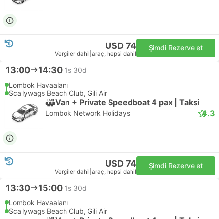
USD 74
Şimdi Rezerve et
Vergiler dahil
|
araç, hepsi dahil
13:00
14:30
1s 30d
Lombok Havaalanı
Scallywags Beach Club, Gili Air
Van + Private Speedboat 4 pax | Taksi
4.3
Lombok Network Holidays
USD 74
Şimdi Rezerve et
Vergiler dahil
|
araç, hepsi dahil
13:30
15:00
1s 30d
Lombok Havaalanı
Scallywags Beach Club, Gili Air