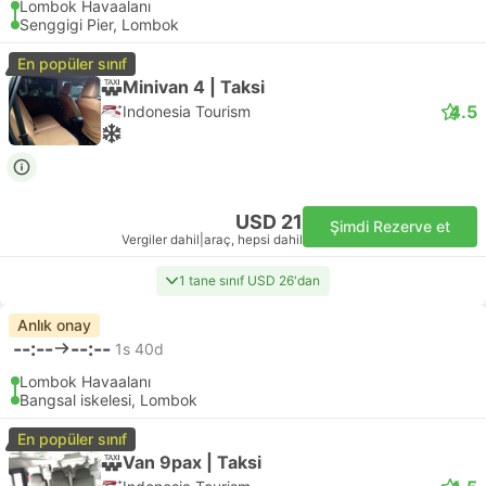
Lombok Havaalanı
Senggigi Pier, Lombok
En popüler sınıf
Minivan 4 | Taksi
4.5
Indonesia Tourism
USD 21
Şimdi Rezerve et
Vergiler dahil
|
araç, hepsi dahil
1 tane sınıf USD 26'dan
Anlık onay
--:--
--:--
1s 40d
Lombok Havaalanı
Bangsal iskelesi, Lombok
En popüler sınıf
Van 9pax | Taksi