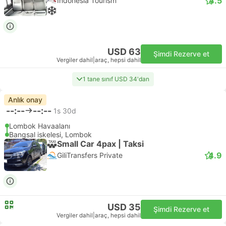
4.5
Indonesia Tourism
USD 63
Şimdi Rezerve et
Vergiler dahil
|
araç, hepsi dahil
1 tane sınıf USD 34'dan
Anlık onay
--:--
--:--
1s 30d
Lombok Havaalanı
Bangsal iskelesi, Lombok
Small Car 4pax | Taksi
4.9
GiliTransfers Private
USD 35
Şimdi Rezerve et
Vergiler dahil
|
araç, hepsi dahil