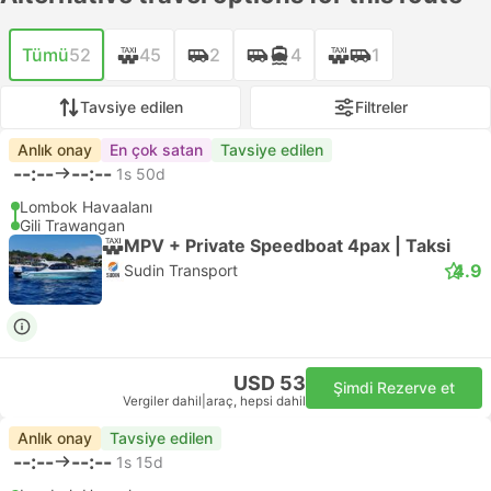
Tümü
52
45
2
4
1
Tavsiye edilen
Filtreler
Anlık onay
En çok satan
Tavsiye edilen
--:--
--:--
1s 50d
Lombok Havaalanı
Gili Trawangan
MPV + Private Speedboat 4pax | Taksi
4.9
Sudin Transport
USD 53
Şimdi Rezerve et
Vergiler dahil
|
araç, hepsi dahil
Anlık onay
Tavsiye edilen
--:--
--:--
1s 15d