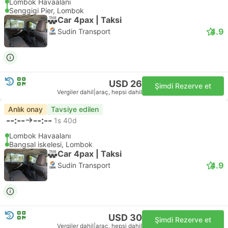
Lombok Havaalanı
Senggigi Pier, Lombok
Car 4pax | Taksi
4.9
Sudin Transport
USD 26
Şimdi Rezerve et
Vergiler dahil
|
araç, hepsi dahil
Anlık onay
Tavsiye edilen
--:--
--:--
1s 40d
Lombok Havaalanı
Bangsal iskelesi, Lombok
Car 4pax | Taksi
4.9
Sudin Transport
USD 30
Şimdi Rezerve et
Vergiler dahil
|
araç, hepsi dahil