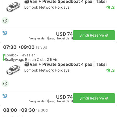
Van + Private Speedboat 4 pax | Taksi
4.3
Lombok Network Holidays
USD 74
Şimdi Rezerve et
Vergiler dahil
|
araç, hepsi dahil
07:30
09:00
1s 30d
Lombok Havaalanı
Scallywags Beach Club, Gili Air
Van + Private Speedboat 4 pax | Taksi
4.3
Lombok Network Holidays
USD 74
Şimdi Rezerve et
Vergiler dahil
|
araç, hepsi dahil
08:00
09:30
1s 30d