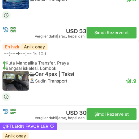
USD 53
Şimdi Rezerve et
Vergiler dahil
|
araç, hepsi dahil
En hızlı
Anlık onay
--:--
--:--
1s 10d
Kuta Mandalika Transfer, Praya
Bangsal iskelesi, Lombok
Car 4pax | Taksi
4.9
Sudin Transport
USD 30
Şimdi Rezerve et
Vergiler dahil
|
araç, hepsi dahil
ÇIFTLERIN FAVORILERI
Anlık onay