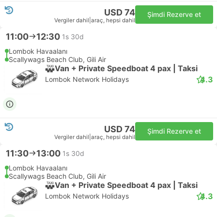
USD 74
Şimdi Rezerve et
Vergiler dahil
|
araç, hepsi dahil
11:00
12:30
1s 30d
Lombok Havaalanı
Scallywags Beach Club, Gili Air
Van + Private Speedboat 4 pax | Taksi
4.3
Lombok Network Holidays
USD 74
Şimdi Rezerve et
Vergiler dahil
|
araç, hepsi dahil
11:30
13:00
1s 30d
Lombok Havaalanı
Scallywags Beach Club, Gili Air
Van + Private Speedboat 4 pax | Taksi
4.3
Lombok Network Holidays