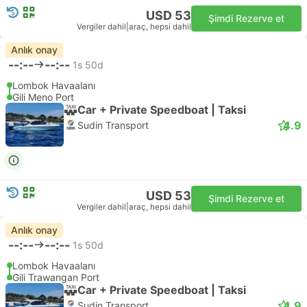
USD 53
Şimdi Rezerve et
Vergiler dahil
|
araç, hepsi dahil
Anlık onay
--:--
--:--
1s 50d
Lombok Havaalanı
Gili Meno Port
Car + Private Speedboat | Taksi
4.9
Sudin Transport
USD 53
Şimdi Rezerve et
Vergiler dahil
|
araç, hepsi dahil
Anlık onay
--:--
--:--
1s 50d
Lombok Havaalanı
Gili Trawangan Port
Car + Private Speedboat | Taksi
4.9
Sudin Transport