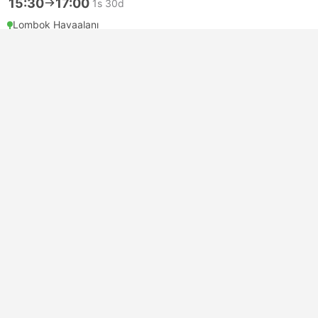
15:30
17:00
1s 30d
Lombok Havaalanı
Scallywags Beach Club, Gili Air
Van + Private Speedboat 4 pax | Taksi
4.3
Lombok Network Holidays
USD 74
Şimdi Rezerve et
Vergiler dahil
|
araç, hepsi dahil
16:00
17:30
1s 30d
Lombok Havaalanı
Scallywags Beach Club, Gili Air
Van + Private Speedboat 4 pax | Taksi
4.3
Lombok Network Holidays
USD 74
Şimdi Rezerve et