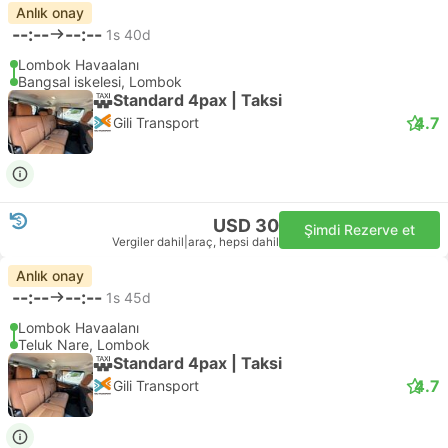
Anlık onay
--:--
--:--
1s 40d
Lombok Havaalanı
Bangsal iskelesi, Lombok
Standard 4pax | Taksi
4.7
Gili Transport
USD 30
Şimdi Rezerve et
Vergiler dahil
|
araç, hepsi dahil
Anlık onay
--:--
--:--
1s 45d
Lombok Havaalanı
Teluk Nare, Lombok
Standard 4pax | Taksi
4.7
Gili Transport