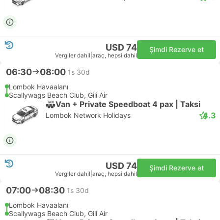
USD 74
Şimdi Rezerve et
Vergiler dahil
|
araç, hepsi dahil
06:30
08:00
1s 30d
Lombok Havaalanı
Scallywags Beach Club, Gili Air
Van + Private Speedboat 4 pax | Taksi
4.3
Lombok Network Holidays
USD 74
Şimdi Rezerve et
Vergiler dahil
|
araç, hepsi dahil
07:00
08:30
1s 30d
Lombok Havaalanı
Scallywags Beach Club, Gili Air