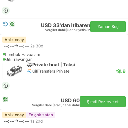
USD 33'dan itibaren
Zaman Seç
Vergiler dahil
|
Her bir yetişkin
Anlık onay
--:--
--:--
2s 30d
Lombok Havaalanı
Gili Trawangan
Private boat | Taksi
4.9
GiliTransfers Private
USD 60
Şimdi Rezerve et
Vergiler dahil
|
araç, hepsi dahil
Anlık onay
En çok satan
--:--
--:--
1s 20d