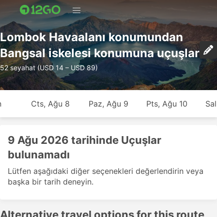
Lombok Havaalanı konumundan
Bangsal iskelesi konumuna uçuşlar
52 seyahat (USD 14 – USD 89)
n
Cts, Ağu 8
Paz, Ağu 9
Pts, Ağu 10
Sal
9 Ağu 2026 tarihinde Uçuşlar
bulunamadı
Lütfen aşağıdaki diğer seçenekleri değerlendirin veya
başka bir tarih deneyin.
Alternative travel options for this route