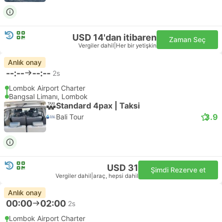
USD 14'dan itibaren
Zaman Seç
Vergiler dahil
|
Her bir yetişkin
Anlık onay
--:--
--:--
2s
Lombok Airport Charter
Bangsal Limanı, Lombok
Standard 4pax | Taksi
3.9
Bali Tour
USD 31
Şimdi Rezerve et
Vergiler dahil
|
araç, hepsi dahil
Anlık onay
00:00
02:00
2s
Lombok Airport Charter