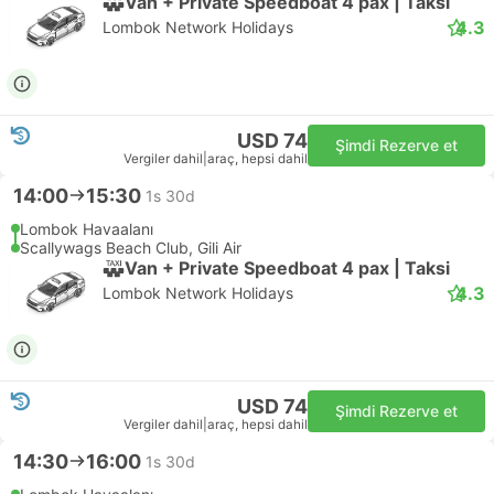
Van + Private Speedboat 4 pax | Taksi
4.3
Lombok Network Holidays
USD 74
Şimdi Rezerve et
Vergiler dahil
|
araç, hepsi dahil
14:00
15:30
1s 30d
Lombok Havaalanı
Scallywags Beach Club, Gili Air
Van + Private Speedboat 4 pax | Taksi
4.3
Lombok Network Holidays
USD 74
Şimdi Rezerve et
Vergiler dahil
|
araç, hepsi dahil
14:30
16:00
1s 30d