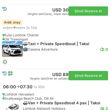
USD 30
Şimdi Rezerve et
Vergiler dahil
|
araç, hepsi dahil
Anlık onay
--:--
--:--
2s 10d
Kuta Lombok Charter
Gili Trawangan
Taxi + Private Speedboat | Taksi
2.0
Oseana Adventure
USD 89
Şimdi Rezerve et
Vergiler dahil
|
Her bir yetişkin
06:00
07:30
1s 30d
Lombok Havaalanı
Scallywags Beach Club, Gili Air
Van + Private Speedboat 4 pax | Taksi
4.3
Lombok Network Holidays