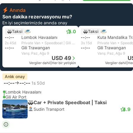
Anında
Son dakika rezervasyonu mu?
En iyi seçimlerimizde anında onay
5.0
Taksi
Taksi
--:--
Lombok Havaalanı
--:--
2s 45d
Private Van + Speedboat | Gili Fast Boat
3s 15d
--:--
Gili Trawangan
--:--
Gili Trawangan
Varış: Paz, Ağu 9
Varış: Paz, Ağu 9
USD 49
U
Vergiler dahil
|
Her bir yetişkin
Vergiler dahil
|
Her
Anlık onay
--:--
--:--
1s 50d
Lombok Havaalanı
Gili Air Port
Car + Private Speedboat | Taksi
4.9
Sudin Transport