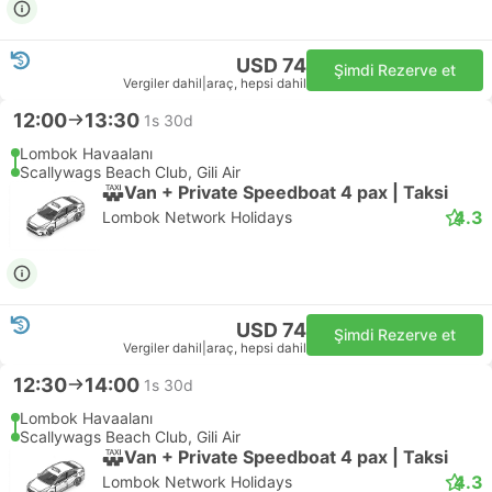
USD 74
Şimdi Rezerve et
Vergiler dahil
|
araç, hepsi dahil
12:00
13:30
1s 30d
Lombok Havaalanı
Scallywags Beach Club, Gili Air
Van + Private Speedboat 4 pax | Taksi
4.3
Lombok Network Holidays
USD 74
Şimdi Rezerve et
Vergiler dahil
|
araç, hepsi dahil
12:30
14:00
1s 30d
Lombok Havaalanı
Scallywags Beach Club, Gili Air
Van + Private Speedboat 4 pax | Taksi
4.3
Lombok Network Holidays