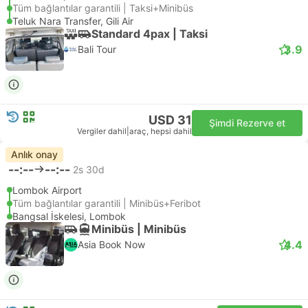
Tüm bağlantılar garantili | Taksi+Minibüs
Teluk Nara Transfer, Gili Air
Standard 4pax | Taksi
3.9
Bali Tour
USD 31
Şimdi Rezerve et
Vergiler dahil
|
araç, hepsi dahil
Anlık onay
--:--
--:--
2s 30d
Lombok Airport
Tüm bağlantılar garantili | Minibüs+Feribot
Bangsal İskelesi, Lombok
Minibüs | Minibüs
4.4
Asia Book Now