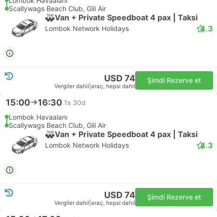
Lombok Havaalanı
Scallywags Beach Club, Gili Air
Van + Private Speedboat 4 pax | Taksi
4.3
Lombok Network Holidays
USD 74
Şimdi Rezerve et
Vergiler dahil
|
araç, hepsi dahil
15:00
16:30
1s 30d
Lombok Havaalanı
Scallywags Beach Club, Gili Air
Van + Private Speedboat 4 pax | Taksi
4.3
Lombok Network Holidays
USD 74
Şimdi Rezerve et
Vergiler dahil
|
araç, hepsi dahil