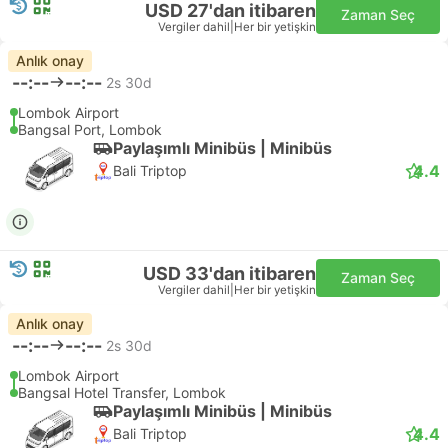
USD 27'dan itibaren
Zaman Seç
Vergiler dahil
|
Her bir yetişkin
Anlık onay
--:--
--:--
2s 30d
Lombok Airport
Bangsal Port, Lombok
Paylaşımlı Minibüs | Minibüs
4.4
Bali Triptop
USD 33'dan itibaren
Zaman Seç
Vergiler dahil
|
Her bir yetişkin
Anlık onay
--:--
--:--
2s 30d
Lombok Airport
Bangsal Hotel Transfer, Lombok
Paylaşımlı Minibüs | Minibüs
4.4
Bali Triptop