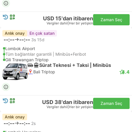
USD 15'dan itibaren
Zaman Seç
Vergiler dahil
|
Her bir yetişkin
Anlık onay
En çok satan
--:--
--:--
3s 15d
Lombok Airport
Tüm bağlantılar garantili | Minibüs+Feribot
Gili Trawangan Triptop
Sürat Teknesi + Taksi | Minibüs
4.4
Bali Triptop
USD 38'dan itibaren
Zaman Seç
Vergiler dahil
|
Her bir yetişkin
Anlık onay
--:--
--:--
2s