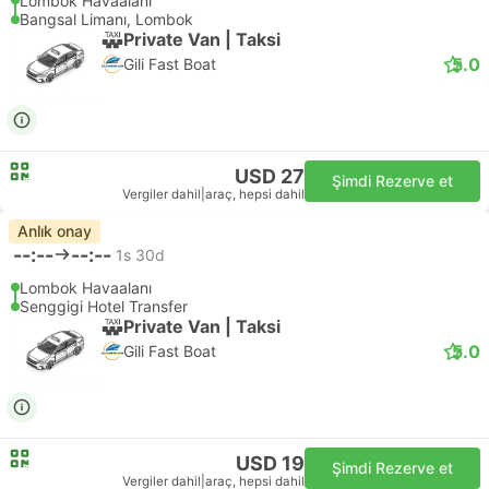
Lombok Havaalanı
Bangsal Limanı, Lombok
Private Van | Taksi
5.0
Gili Fast Boat
USD 27
Şimdi Rezerve et
Vergiler dahil
|
araç, hepsi dahil
Anlık onay
--:--
--:--
1s 30d
Lombok Havaalanı
Senggigi Hotel Transfer
Private Van | Taksi
5.0
Gili Fast Boat
USD 19
Şimdi Rezerve et
Vergiler dahil
|
araç, hepsi dahil