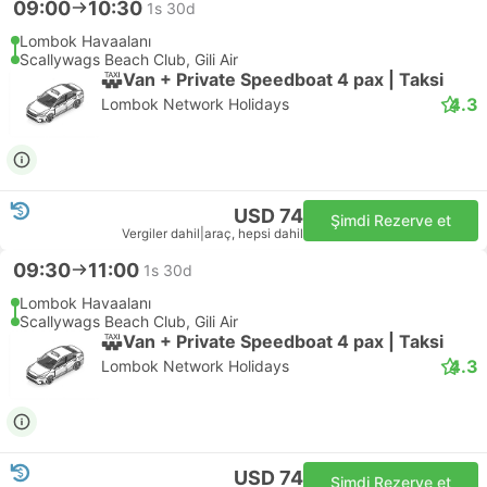
09:00
10:30
1s 30d
Lombok Havaalanı
Scallywags Beach Club, Gili Air
Van + Private Speedboat 4 pax | Taksi
4.3
Lombok Network Holidays
USD 74
Şimdi Rezerve et
Vergiler dahil
|
araç, hepsi dahil
09:30
11:00
1s 30d
Lombok Havaalanı
Scallywags Beach Club, Gili Air
Van + Private Speedboat 4 pax | Taksi
4.3
Lombok Network Holidays
USD 74
Şimdi Rezerve et