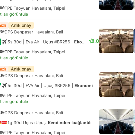
00
TPE Taoyuan Havaalanı, Taipei
tıları görüntüle
ızlı
Anlık onay
30
DPS Denpasar Havaalanı, Bali
5.0
5s 30d
| Eva Air
|
Uçuş #BR256
|
Ekonomi
00
TPE Taoyuan Havaalanı, Taipei
tıları görüntüle
ızlı
Anlık onay
30
DPS Denpasar Havaalanı, Bali
5s 30d
| EVA Air
|
Uçuş #BR256
|
Ekonomi
00
TPE Taoyuan Havaalanı, Taipei
tıları görüntüle
30
DPS Denpasar Havaalanı, Bali
1g 30d Uçuş+Uçuş.
Kendinden-bağlantılı
00
TPE Taoyuan Havaalanı, Taipei