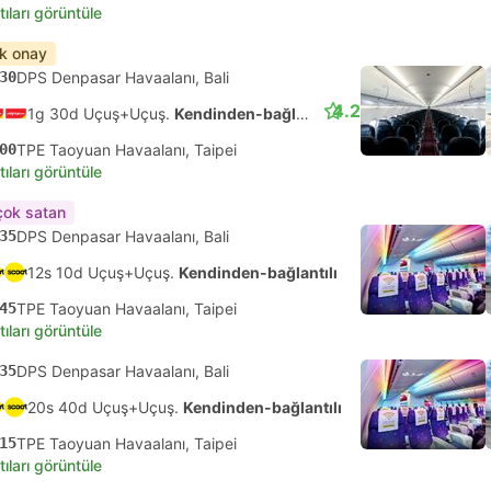
tıları görüntüle
ık onay
30
DPS Denpasar Havaalanı, Bali
4.2
1g 30d Uçuş+Uçuş.
Kendinden-bağlantılı
00
TPE Taoyuan Havaalanı, Taipei
tıları görüntüle
çok satan
35
DPS Denpasar Havaalanı, Bali
12s 10d Uçuş+Uçuş.
Kendinden-bağlantılı
45
TPE Taoyuan Havaalanı, Taipei
tıları görüntüle
35
DPS Denpasar Havaalanı, Bali
20s 40d Uçuş+Uçuş.
Kendinden-bağlantılı
15
TPE Taoyuan Havaalanı, Taipei
tıları görüntüle