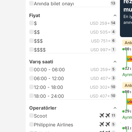
re
Anında bilet onayı
13
mu
Fiyat
En i
anı
$
USD 259+
14
$$
USD 505+
4
$$$
USD 751+
6
Anl
00:
$$$$
USD 997+
1
Varış saati
12:
00:00 - 06:00
USD 259+
5
Ayrın
06:00 - 12:00
USD 407+
3
Anl
12:00 - 18:00
USD 302+
10
00:
18:00 - 24:00
USD 407+
10
Operatörler
19:
Scoot
11
Ayrın
Philippine Airlines
5
01: