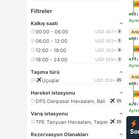
Filtreler
08:
Ayrın
Kalkış saati
00:00 - 06:00
USD 407+
8
Anl
00:
06:00 - 12:00
USD 302+
5
12:00 - 18:00
USD 302+
9
18:00 - 24:00
14:
USD 259+
3
Ayrın
Taşıma türü
Anl
Uçuşlar
USD 259+
25
00:
Hareket istasyonu
DPS Denpasar Havaalanı, Bali
25
20:
Ayrın
Varış istasyonu
TPE Taoyuan Havaalanı, Taipei
25
So
Rezervasyon Olanakları