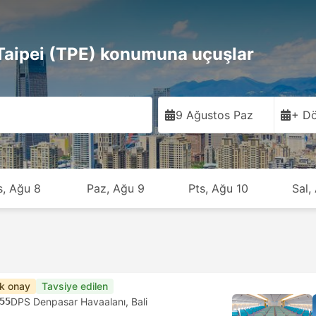
aipei (TPE) konumuna uçuşlar
9 Ağustos Paz
+ Dö
s, Ağu 8
Paz, Ağu 9
Pts, Ağu 10
Sal,
ık onay
Tavsiye edilen
55
DPS Denpasar Havaalanı, Bali