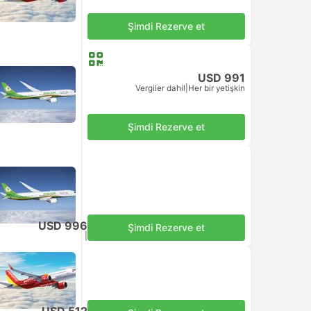
Şimdi Rezerve et
USD 991
Vergiler dahil
|
Her bir yetişkin
Şimdi Rezerve et
USD 996
Şimdi Rezerve et
Vergiler dahil
|
Her bir yetişkin