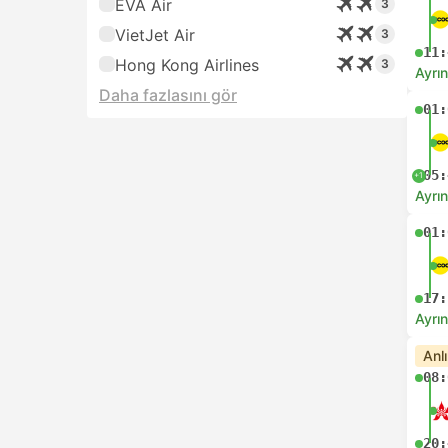
EVA Air
3
VietJet Air
3
11:
Hong Kong Airlines
3
Ayrın
Daha fazlasını gör
01:
05:
+1
Ayrın
01:
17:
Ayrın
Anl
08:
20: