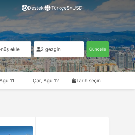
Destek
Türkçe
$•USD
nüş ekle
2 gezgin
Güncelle
 Ağu 11
Çar, Ağu 12
Tarih seçin