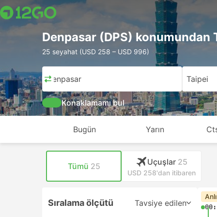
Denpasar (DPS) konumundan T
25 seyahat (USD 258 – USD 996)
Denpasar
Taipei
Konaklamamı bul
Bugün
Yarın
Ct
Uçuşlar
25
Tümü
25
USD 258'dan itibaren
Anl
Sıralama ölçütü
Tavsiye edilen
00: