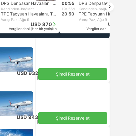
DPS Denpasar Havaalanı, Bali
00:55
DPS Denpasar Havaalanı, Bali
Kendinden-bağlantılı
19s 55d
Kendinden-bağlantılı
TPE Taoyuan Havaalanı, Taipei
20:50
TPE Taoyuan Havaalanı, Taipei
Varış: Paz, Ağu 9
Varış: Paz, Ağu 9
USD 870
USD 406
Vergiler dahil
|
Her bir yetişkin
Vergiler dahil
|
Her bir yetişkin
USD 932
Şimdi Rezerve et
Vergiler dahil
|
Her bir yetişkin
USD 943
Şimdi Rezerve et
Vergiler dahil
|
Her bir yetişkin