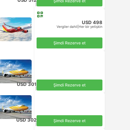
USD 512
Şimdi Rezerve et
Vergiler dahil
|
Her bir yetişkin
USD 498
Vergiler dahil
|
Her bir yetişkin
Şimdi Rezerve et
USD 301
Şimdi Rezerve et
Vergiler dahil
|
Her bir yetişkin
USD 302
Şimdi Rezerve et
Vergiler dahil
|
Her bir yetişkin