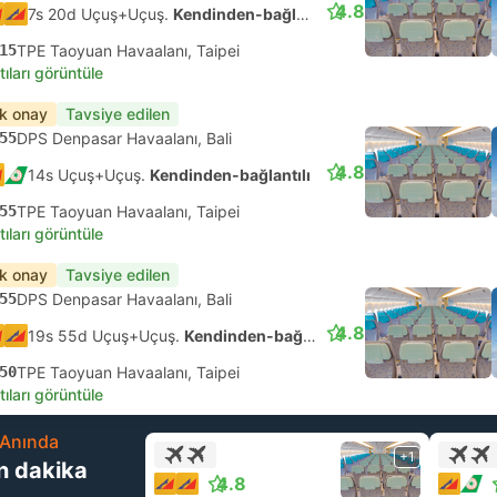
4.8
7s 20d Uçuş+Uçuş.
Kendinden-bağlantılı
15
TPE Taoyuan Havaalanı, Taipei
tıları görüntüle
ık onay
Tavsiye edilen
55
DPS Denpasar Havaalanı, Bali
4.8
14s Uçuş+Uçuş.
Kendinden-bağlantılı
55
TPE Taoyuan Havaalanı, Taipei
tıları görüntüle
ık onay
Tavsiye edilen
55
DPS Denpasar Havaalanı, Bali
4.8
19s 55d Uçuş+Uçuş.
Kendinden-bağlantılı
50
TPE Taoyuan Havaalanı, Taipei
tıları görüntüle
Anında
+1
n dakika
4.8