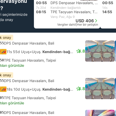
zervasyonu
00:55
DPS Denpasar Havaalanı, Bali
00:55
?
7s 20d
Kendinden-bağlantılı
14s
08:15
TPE Taoyuan Havaalanı, Taipei
14:55
yi seçimlerimizde
Varış: Paz, Ağu 9
nda onay
USD 406
Vergiler dahil
|
Her bir yetişkin
ık onay
55
DPS Denpasar Havaalanı, Bali
4.8
11s 55d Uçuş+Uçuş.
Kendinden-bağlantılı
50
TPE Taoyuan Havaalanı, Taipei
tıları görüntüle
ık onay
55
DPS Denpasar Havaalanı, Bali
4.8
18s 10d Uçuş+Uçuş.
Kendinden-bağlantılı
05
TPE Taoyuan Havaalanı, Taipei
tıları görüntüle
05
DPS Denpasar Havaalanı, Bali