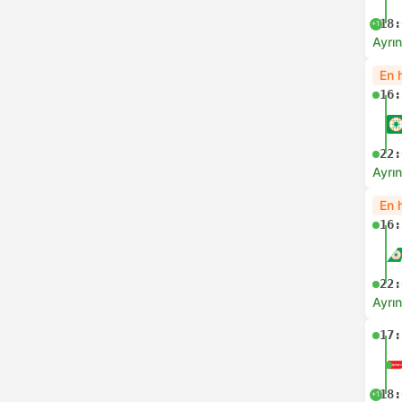
18:
+1
Ayrın
En h
16:
22:
Ayrın
En h
16:
22:
Ayrın
17:
18:
+1