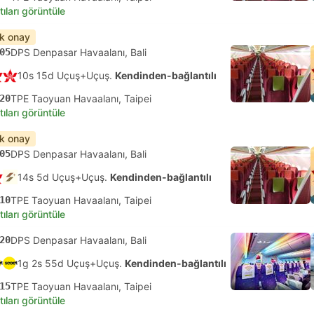
tıları görüntüle
ık onay
05
DPS Denpasar Havaalanı, Bali
10s 15d Uçuş+Uçuş.
Kendinden-bağlantılı
20
TPE Taoyuan Havaalanı, Taipei
tıları görüntüle
ık onay
05
DPS Denpasar Havaalanı, Bali
14s 5d Uçuş+Uçuş.
Kendinden-bağlantılı
10
TPE Taoyuan Havaalanı, Taipei
tıları görüntüle
20
DPS Denpasar Havaalanı, Bali
1g 2s 55d Uçuş+Uçuş.
Kendinden-bağlantılı
15
TPE Taoyuan Havaalanı, Taipei
tıları görüntüle