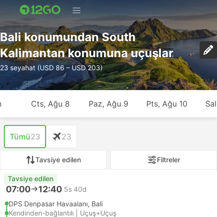
Bali konumundan South
Kalimantan konumuna uçuşlar
23 seyahat (USD 86 – USD 203)
n
Cts, Ağu 8
Paz, Ağu 9
Pts, Ağu 10
Sal
Tümü
23
23
Tavsiye edilen
Filtreler
Tavsiye edilen
07:00
12:40
5s 40d
DPS Denpasar Havaalanı, Bali
Kendinden-bağlantılı | Uçuş+Uçuş