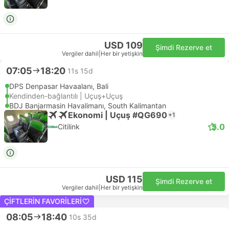
USD 109
Şimdi Rezerve et
Vergiler dahil
|
Her bir yetişkin
07:05
18:20
11s 15d
DPS Denpasar Havaalanı, Bali
Kendinden-bağlantılı | Uçuş+Uçuş
BDJ Banjarmasin Havalimanı, South Kalimantan
Ekonomi | Uçuş #QG690
+1
5.0
Citilink
USD 115
Şimdi Rezerve et
Vergiler dahil
|
Her bir yetişkin
ÇIFTLERIN FAVORILERI
08:05
18:40
10s 35d