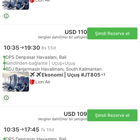
USD 110
Şimdi Rezerve et
Vergiler dahil
|
Her bir yetişkin
10:35
19:30
8s 55d
DPS Denpasar Havaalanı, Bali
Kendinden-bağlantılı | Uçuş+Uçuş
BDJ Banjarmasin Havalimanı, South Kalimantan
Ekonomi | Uçuş #JT805
+1
Lion Air
USD 109
Şimdi Rezerve et
Vergiler dahil
|
Her bir yetişkin
10:35
17:45
7s 10d
DPS Denpasar Havaalanı, Bali