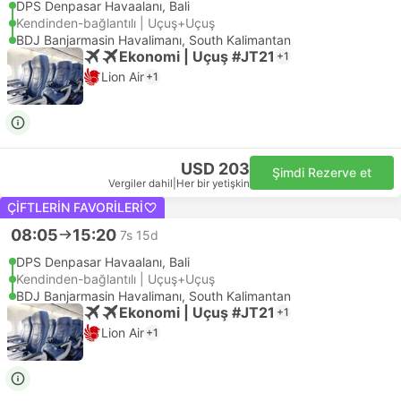
DPS Denpasar Havaalanı, Bali
Kendinden-bağlantılı | Uçuş+Uçuş
BDJ Banjarmasin Havalimanı, South Kalimantan
Ekonomi | Uçuş #JT21
+1
Lion Air
+1
USD 203
Şimdi Rezerve et
Vergiler dahil
|
Her bir yetişkin
ÇIFTLERIN FAVORILERI
08:05
15:20
7s 15d
DPS Denpasar Havaalanı, Bali
Kendinden-bağlantılı | Uçuş+Uçuş
BDJ Banjarmasin Havalimanı, South Kalimantan
Ekonomi | Uçuş #JT21
+1
Lion Air
+1