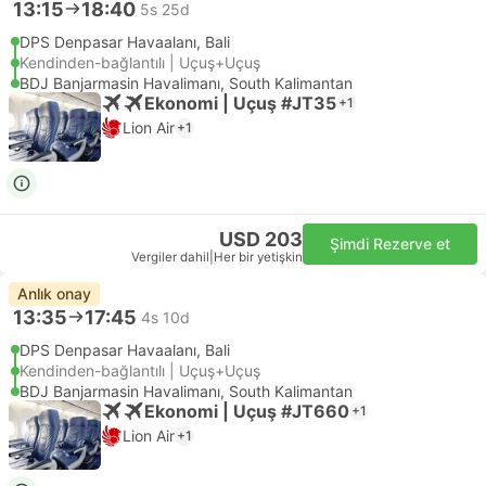
13:15
18:40
5s 25d
DPS Denpasar Havaalanı, Bali
Kendinden-bağlantılı | Uçuş+Uçuş
BDJ Banjarmasin Havalimanı, South Kalimantan
Ekonomi | Uçuş #JT35
+1
Lion Air
+1
USD 203
Şimdi Rezerve et
Vergiler dahil
|
Her bir yetişkin
Anlık onay
13:35
17:45
4s 10d
DPS Denpasar Havaalanı, Bali
Kendinden-bağlantılı | Uçuş+Uçuş
BDJ Banjarmasin Havalimanı, South Kalimantan
Ekonomi | Uçuş #JT660
+1
Lion Air
+1