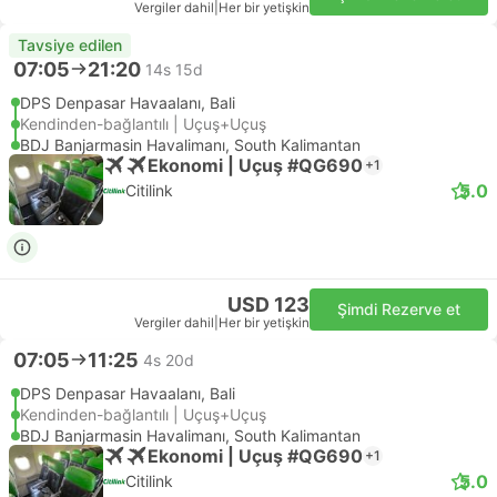
Vergiler dahil
|
Her bir yetişkin
Tavsiye edilen
07:05
21:20
14s 15d
DPS Denpasar Havaalanı, Bali
Kendinden-bağlantılı | Uçuş+Uçuş
BDJ Banjarmasin Havalimanı, South Kalimantan
Ekonomi | Uçuş #QG690
+1
5.0
Citilink
USD 123
Şimdi Rezerve et
Vergiler dahil
|
Her bir yetişkin
07:05
11:25
4s 20d
DPS Denpasar Havaalanı, Bali
Kendinden-bağlantılı | Uçuş+Uçuş
BDJ Banjarmasin Havalimanı, South Kalimantan
Ekonomi | Uçuş #QG690
+1
5.0
Citilink