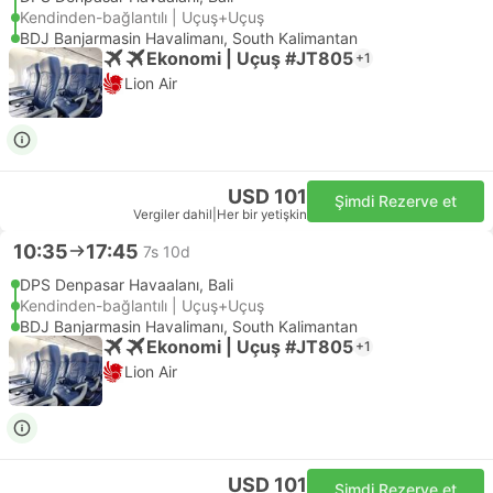
Kendinden-bağlantılı | Uçuş+Uçuş
BDJ Banjarmasin Havalimanı, South Kalimantan
Ekonomi | Uçuş #JT805
+1
Lion Air
USD 101
Şimdi Rezerve et
Vergiler dahil
|
Her bir yetişkin
10:35
17:45
7s 10d
DPS Denpasar Havaalanı, Bali
Kendinden-bağlantılı | Uçuş+Uçuş
BDJ Banjarmasin Havalimanı, South Kalimantan
Ekonomi | Uçuş #JT805
+1
Lion Air
USD 101
Şimdi Rezerve et