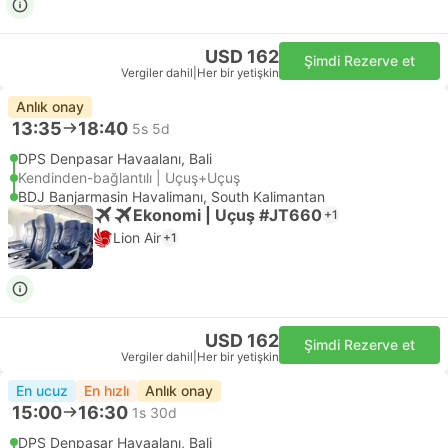
USD 162
Şimdi Rezerve et
Vergiler dahil
|
Her bir yetişkin
Anlık onay
13:35
18:40
5s 5d
DPS Denpasar Havaalanı, Bali
Kendinden-bağlantılı | Uçuş+Uçuş
BDJ Banjarmasin Havalimanı, South Kalimantan
Ekonomi | Uçuş #JT660
+1
Lion Air
+1
USD 162
Şimdi Rezerve et
Vergiler dahil
|
Her bir yetişkin
En ucuz
En hızlı
Anlık onay
15:00
16:30
1s 30d
DPS Denpasar Havaalanı, Bali