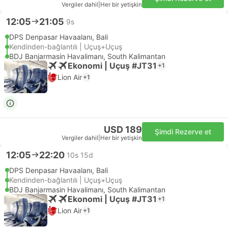
Vergiler dahil
|
Her bir yetişkin
12:05
21:05
9s
DPS Denpasar Havaalanı, Bali
Kendinden-bağlantılı | Uçuş+Uçuş
BDJ Banjarmasin Havalimanı, South Kalimantan
Ekonomi | Uçuş #JT31
+1
Lion Air
+1
USD 189
Şimdi Rezerve et
Vergiler dahil
|
Her bir yetişkin
12:05
22:20
10s 15d
DPS Denpasar Havaalanı, Bali
Kendinden-bağlantılı | Uçuş+Uçuş
BDJ Banjarmasin Havalimanı, South Kalimantan
Ekonomi | Uçuş #JT31
+1
Lion Air
+1