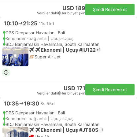
USD 189
Şimdi Rezerve et
Vergiler dahil
|
Her bir yetişkin
10:10
21:25
11s 15d
DPS Denpasar Havaalanı, Bali
Kendinden-bağlantılı | Uçuş+Uçuş
BDJ Banjarmasin Havalimanı, South Kalimantan
Ekonomi | Uçuş #IU122
+1
Super Air Jet
USD 171
Şimdi Rezerve et
Vergiler dahil
|
Her bir yetişkin
10:35
19:30
8s 55d
DPS Denpasar Havaalanı, Bali
Kendinden-bağlantılı | Uçuş+Uçuş
BDJ Banjarmasin Havalimanı, South Kalimantan
Ekonomi | Uçuş #JT805
+1
Lion Air