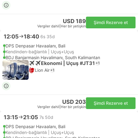
USD 189
Şimdi Rezerve et
Vergiler dahil
|
Her bir yetişkin
12:05
18:40
6s 35d
DPS Denpasar Havaalanı, Bali
Kendinden-bağlantılı | Uçuş+Uçuş
BDJ Banjarmasin Havalimanı, South Kalimantan
Ekonomi | Uçuş #JT31
+1
Lion Air
+1
USD 203
Şimdi Rezerve et
Vergiler dahil
|
Her bir yetişkin
13:15
21:05
7s 50d
DPS Denpasar Havaalanı, Bali
Kendinden-bağlantılı | Uçuş+Uçuş