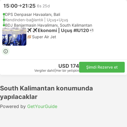
15:00
21:25
6s 25d
DPS Denpasar Havaalanı, Bali
Kendinden-bağlantılı | Uçuş+Uçuş
BDJ Banjarmasin Havalimanı, South Kalimantan
Ekonomi | Uçuş #IU120
+1
Super Air Jet
USD 174
Şimdi Rezerve et
Vergiler dahil
|
Her bir yetişkin
South Kalimantan konumunda
yapılacaklar
Powered by
GetYourGuide