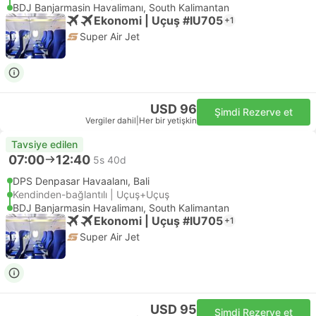
BDJ Banjarmasin Havalimanı, South Kalimantan
Ekonomi | Uçuş #IU705
+1
Super Air Jet
USD 96
Şimdi Rezerve et
Vergiler dahil
|
Her bir yetişkin
Tavsiye edilen
07:00
12:40
5s 40d
DPS Denpasar Havaalanı, Bali
Kendinden-bağlantılı | Uçuş+Uçuş
BDJ Banjarmasin Havalimanı, South Kalimantan
Ekonomi | Uçuş #IU705
+1
Super Air Jet
USD 95
Şimdi Rezerve et