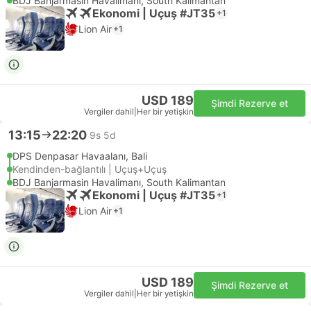
BDJ Banjarmasin Havalimanı, South Kalimantan
Ekonomi | Uçuş #JT35
+1
Lion Air
+1
USD 189
Şimdi Rezerve et
Vergiler dahil
|
Her bir yetişkin
13:15
22:20
9s 5d
DPS Denpasar Havaalanı, Bali
Kendinden-bağlantılı | Uçuş+Uçuş
BDJ Banjarmasin Havalimanı, South Kalimantan
Ekonomi | Uçuş #JT35
+1
Lion Air
+1
USD 189
Şimdi Rezerve et
Vergiler dahil
|
Her bir yetişkin