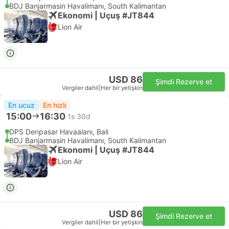
BDJ Banjarmasin Havalimanı, South Kalimantan
Ekonomi | Uçuş #JT844
Lion Air
USD 86
Şimdi Rezerve et
Vergiler dahil
|
Her bir yetişkin
En ucuz
En hızlı
15:00
16:30
1s 30d
DPS Denpasar Havaalanı, Bali
BDJ Banjarmasin Havalimanı, South Kalimantan
Ekonomi | Uçuş #JT844
Lion Air
USD 86
Şimdi Rezerve et
Vergiler dahil
|
Her bir yetişkin