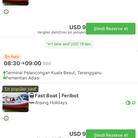
USD 9
Şimdi Rezerve et
Vergiler dahil
|
Her bir yetişkin
1 tane sınıf USD 19'dan
En hızlı
08:30
09:00
30d
Terminal Pelancongan Kuala Besut, Terengganu
Perhentian Adası
En popüler sınıf
Fast Boat | Feribot
5.0
Anjung Holidays
USD 9
Şimdi Rezerve et