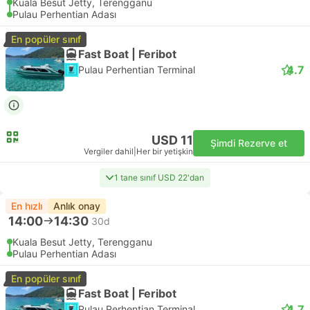
Kuala Besut Jetty, Terengganu
Pulau Perhentian Adası
En popüler sınıf
Fast Boat | Feribot
4.7
Pulau Perhentian Terminal
USD 11
Şimdi Rezerve et
Vergiler dahil
|
Her bir yetişkin
1 tane sınıf USD 22'dan
En hızlı
Anlık onay
14:00
14:30
30d
Kuala Besut Jetty, Terengganu
Pulau Perhentian Adası
En popüler sınıf
Fast Boat | Feribot
4.7
Pulau Perhentian Terminal