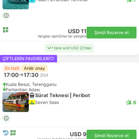
USD 11
Şimdi Rezerve et
Vergiler dahil
|
Her bir yetişkin
1 tane sınıf USD 22'dan
ÇIFTLERIN FAVORILERI
En hızlı
Anlık onay
17:00
17:30
30d
Kuala Besut, Terengganu
Perhentian Adası
Sürat Teknesi | Feribot
4.6
Seven Seas
USD 9
Şimdi Rezerve et