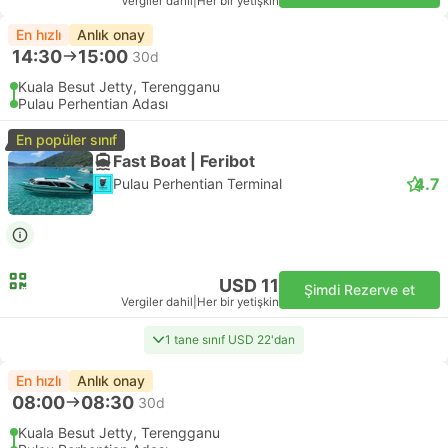
Vergiler dahil
|
Her bir yetişkin
En hızlı
Anlık onay
14:30
15:00
30d
Kuala Besut Jetty, Terengganu
Pulau Perhentian Adası
En popüler sınıf
Fast Boat | Feribot
4.7
Pulau Perhentian Terminal
USD 11
Şimdi Rezerve et
Vergiler dahil
|
Her bir yetişkin
1 tane sınıf USD 22'dan
En hızlı
Anlık onay
08:00
08:30
30d
Kuala Besut Jetty, Terengganu