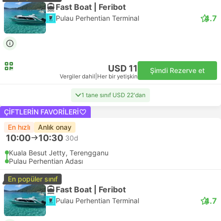
Fast Boat | Feribot
4.7
Pulau Perhentian Terminal
USD 11
Şimdi Rezerve et
Vergiler dahil
|
Her bir yetişkin
1 tane sınıf USD 22'dan
ÇIFTLERIN FAVORILERI
En hızlı
Anlık onay
10:00
10:30
30d
Kuala Besut Jetty, Terengganu
Pulau Perhentian Adası
En popüler sınıf
Fast Boat | Feribot
4.7
Pulau Perhentian Terminal