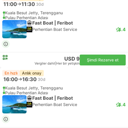
11:00
11:30
30d
Kuala Besut Jetty, Terengganu
Pulau Perhentian Adası
Fast Boat | Feribot
4.4
Perhentian Boat Service
USD 9
Şimdi Rezerve et
Vergiler dahil
|
Her bir yetişkin
En hızlı
Anlık onay
16:00
16:30
30d
Kuala Besut Jetty, Terengganu
Pulau Perhentian Adası
Fast Boat | Feribot
4.4
Perhentian Boat Service