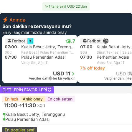
1 tane sınıf USD 22'dan
Anında
Son dakika rezervasyonu mu?
En iyi seçimlerimizde anında onay
4.7
Feribot
Feribot
07:00
Kuala Besut Jetty, Terengganu
07:00
30d
Fast Boat | Pulau Perhentian Terminal
30d
07:30
Pulau Perhentian Adası
07:30
Perhentian Adası
Varış: Sal, Ağu 11
Varış: Sal, Ağu 11
7% off today
USD 11
USD 9
Vergiler dahil
|
Her bir yetişkin
Vergiler dahil
|
Her
ÇIFTLERIN FAVORILERI
En hızlı
Anlık onay
En çok satan
11:00
11:30
30d
Kuala Besut Jetty, Terengganu
Pulau Perhentian Adası
En popüler sınıf