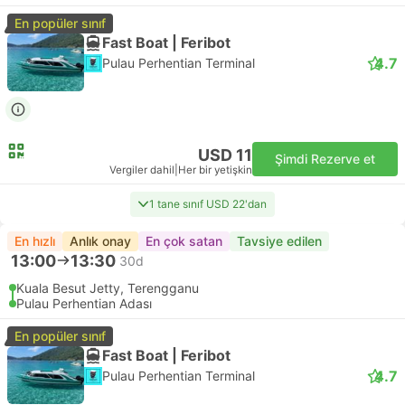
En popüler sınıf
Fast Boat | Feribot
4.7
Pulau Perhentian Terminal
USD 11
Şimdi Rezerve et
Vergiler dahil
|
Her bir yetişkin
1 tane sınıf USD 22'dan
En hızlı
Anlık onay
En çok satan
Tavsiye edilen
13:00
13:30
30d
Kuala Besut Jetty, Terengganu
Pulau Perhentian Adası
En popüler sınıf
Fast Boat | Feribot
4.7
Pulau Perhentian Terminal