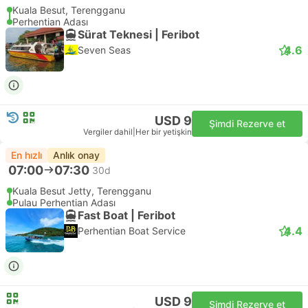
Kuala Besut, Terengganu
Perhentian Adası
Sürat Teknesi | Feribot
4.6
Seven Seas
USD 9
Şimdi Rezerve et
Vergiler dahil
|
Her bir yetişkin
En hızlı
Anlık onay
07:00
07:30
30d
Kuala Besut Jetty, Terengganu
Pulau Perhentian Adası
Fast Boat | Feribot
4.4
Perhentian Boat Service
USD 9
Şimdi Rezerve et