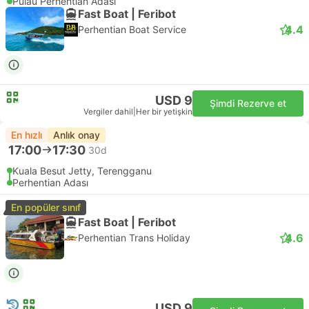
Pulau Perhentian Adası
Fast Boat | Feribot
4.4
Perhentian Boat Service
USD 9
Şimdi Rezerve et
Vergiler dahil
|
Her bir yetişkin
En hızlı
Anlık onay
17:00
17:30
30d
Kuala Besut Jetty, Terengganu
Perhentian Adası
En popüler sınıf
Fast Boat | Feribot
4.6
Perhentian Trans Holiday
USD 9