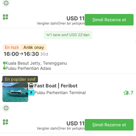
USD 11
Şimdi Rezerve et
Vergiler dahil
|
Her bir yetişkin
1 tane sınıf USD 22'dan
En hızlı
Anlık onay
16:00
16:30
30d
Kuala Besut Jetty, Terengganu
Pulau Perhentian Adası
En popüler sınıf
Fast Boat | Feribot
4.7
Pulau Perhentian Terminal
USD 11
Şimdi Rezerve et
Vergiler dahil
|
Her bir yetişkin