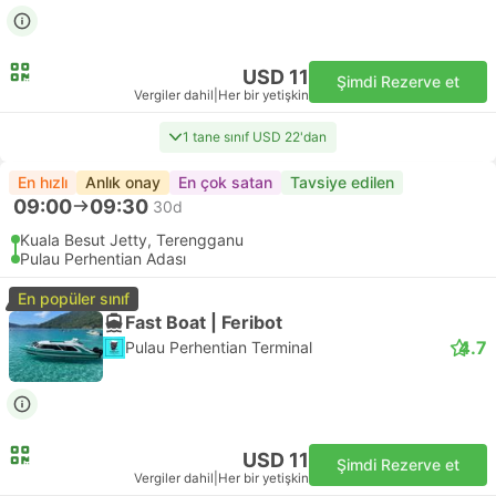
USD 11
Şimdi Rezerve et
Vergiler dahil
|
Her bir yetişkin
1 tane sınıf USD 22'dan
En hızlı
Anlık onay
En çok satan
Tavsiye edilen
09:00
09:30
30d
Kuala Besut Jetty, Terengganu
Pulau Perhentian Adası
En popüler sınıf
Fast Boat | Feribot
4.7
Pulau Perhentian Terminal
USD 11
Şimdi Rezerve et
Vergiler dahil
|
Her bir yetişkin