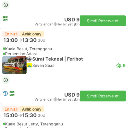
USD 9
Şimdi Rezerve et
Vergiler dahil
|
Her bir yetişkin
En hızlı
Anlık onay
13:00
13:30
30d
Kuala Besut, Terengganu
Perhentian Adası
Sürat Teknesi | Feribot
4.6
Seven Seas
USD 9
Şimdi Rezerve et
Vergiler dahil
|
Her bir yetişkin
En hızlı
Anlık onay
15:00
15:30
30d
Kuala Besut Jetty, Terengganu