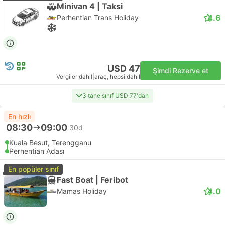
Minivan 4 | Taksi
4.6
Perhentian Trans Holiday
USD 47
Şimdi Rezerve et
Vergiler dahil
|
araç, hepsi dahil
3 tane sınıf USD 77'dan
En hızlı
08:30
09:00
30d
Kuala Besut, Terengganu
Perhentian Adası
En popüler sınıf
Fast Boat | Feribot
4.0
Mamas Holiday