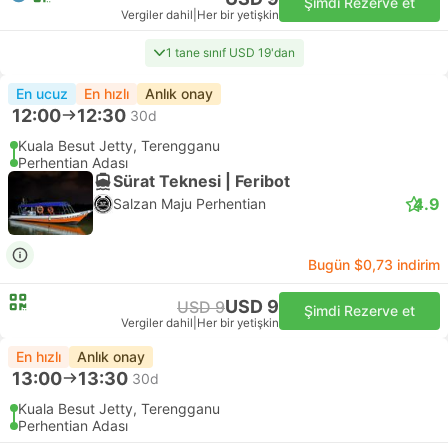
Şimdi Rezerve et
Vergiler dahil
|
Her bir yetişkin
1 tane sınıf USD 19'dan
En ucuz
En hızlı
Anlık onay
12:00
12:30
30d
Kuala Besut Jetty, Terengganu
Perhentian Adası
Sürat Teknesi | Feribot
4.9
Salzan Maju Perhentian
Bugün $0,73 indirim
USD 9
USD 9
Şimdi Rezerve et
Vergiler dahil
|
Her bir yetişkin
En hızlı
Anlık onay
13:00
13:30
30d
Kuala Besut Jetty, Terengganu
Perhentian Adası