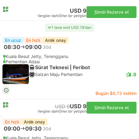
USD 9
Şimdi Rezerve et
Vergiler dahil
|
Her bir yetişkin
1 tane sınıf USD 19'dan
En ucuz
En hızlı
Anlık onay
08:30
09:00
30d
Kuala Besut Jetty, Terengganu
Perhentian Adası
Sürat Teknesi | Feribot
4.9
Salzan Maju Perhentian
Bugün $0,73 indirim
USD 9
USD 9
Şimdi Rezerve et
Vergiler dahil
|
Her bir yetişkin
En hızlı
Anlık onay
09:00
09:30
30d
Kuala Besut Jetty, Terengganu