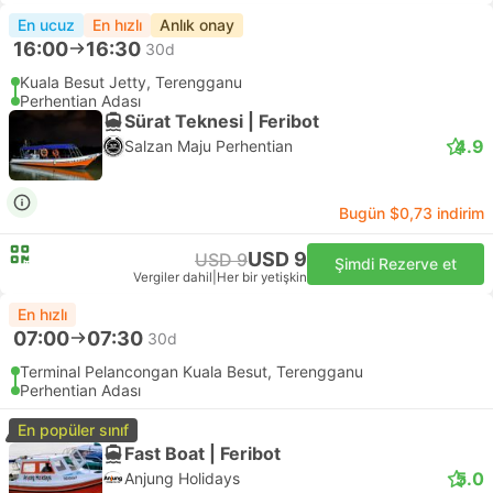
En ucuz
En hızlı
Anlık onay
16:00
16:30
30d
Kuala Besut Jetty, Terengganu
Perhentian Adası
Sürat Teknesi | Feribot
4.9
Salzan Maju Perhentian
Bugün $0,73 indirim
USD 9
USD 9
Şimdi Rezerve et
Vergiler dahil
|
Her bir yetişkin
En hızlı
07:00
07:30
30d
Terminal Pelancongan Kuala Besut, Terengganu
Perhentian Adası
En popüler sınıf
Fast Boat | Feribot
5.0
Anjung Holidays