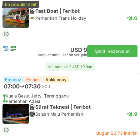
En popüler sınıf
Fast Boat | Feribot
4.6
Perhentian Trans Holiday
USD 9
Şimdi Rezerve et
Vergiler dahil
|
Her bir yetişkin
1 tane sınıf USD 19'dan
En ucuz
En hızlı
Anlık onay
07:00
07:30
30d
Kuala Besut Jetty, Terengganu
Perhentian Adası
Sürat Teknesi | Feribot
4.9
Salzan Maju Perhentian
Bugün $0,73 indirim