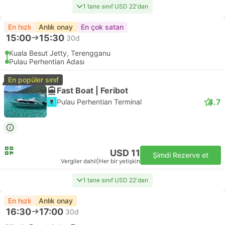
1 tane sınıf USD 22'dan
En hızlı
Anlık onay
En çok satan
15:00
15:30
30d
Kuala Besut Jetty, Terengganu
Pulau Perhentian Adası
En popüler sınıf
Fast Boat | Feribot
4.7
Pulau Perhentian Terminal
USD 11
Şimdi Rezerve et
Vergiler dahil
|
Her bir yetişkin
1 tane sınıf USD 22'dan
En hızlı
Anlık onay
16:30
17:00
30d