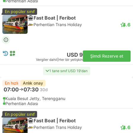
Perhentian Adası
En popüler sınıf
Fast Boat | Feribot
4.6
Perhentian Trans Holiday
USD 9
Şimdi Rezerve et
Vergiler dahil
|
Her bir yetişkin
1 tane sınıf USD 19'dan
En hızlı
Anlık onay
07:00
07:30
30d
Kuala Besut Jetty, Terengganu
Perhentian Adası
En popüler sınıf
Fast Boat | Feribot
4.6
Perhentian Trans Holiday