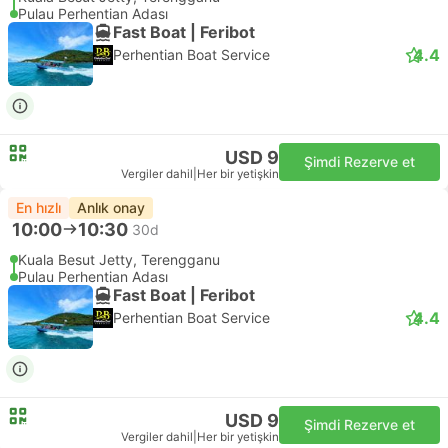
Pulau Perhentian Adası
Fast Boat | Feribot
4.4
Perhentian Boat Service
USD 9
Şimdi Rezerve et
Vergiler dahil
|
Her bir yetişkin
En hızlı
Anlık onay
10:00
10:30
30d
Kuala Besut Jetty, Terengganu
Pulau Perhentian Adası
Fast Boat | Feribot
4.4
Perhentian Boat Service
USD 9
Şimdi Rezerve et
Vergiler dahil
|
Her bir yetişkin