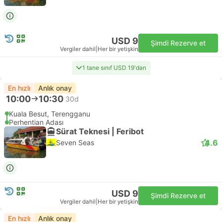
USD 9
Şimdi Rezerve et
Vergiler dahil
|
Her bir yetişkin
1 tane sınıf USD 19'dan
En hızlı
Anlık onay
10:00
10:30
30d
Kuala Besut, Terengganu
Perhentian Adası
Sürat Teknesi | Feribot
4.6
Seven Seas
USD 9
Şimdi Rezerve et
Vergiler dahil
|
Her bir yetişkin
En hızlı
Anlık onay