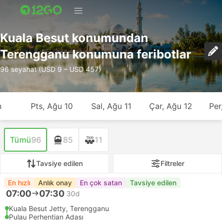
Kuala Besut konumundan
Terengganu konumuna feribotlar
96 seyahat (USD 9 – USD 457)
n
Pts, Ağu 10
Sal, Ağu 11
Çar, Ağu 12
Per
Tümü
96
85
11
Tavsiye edilen
Filtreler
En hızlı
Anlık onay
En çok satan
Tavsiye edilen
07:00
07:30
30d
Kuala Besut Jetty, Terengganu
Pulau Perhentian Adası