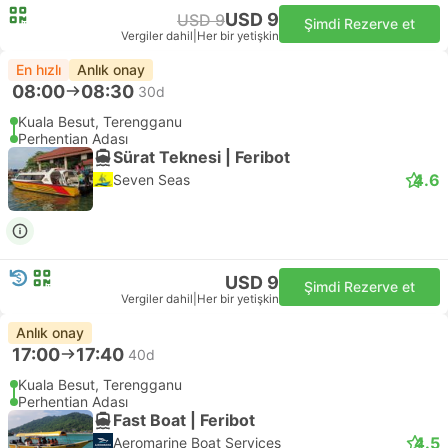
USD 9
USD 9
Şimdi Rezerve et
Vergiler dahil
|
Her bir yetişkin
En hızlı
Anlık onay
08:00
08:30
30d
Kuala Besut, Terengganu
Perhentian Adası
Sürat Teknesi | Feribot
4.6
Seven Seas
USD 9
Şimdi Rezerve et
Vergiler dahil
|
Her bir yetişkin
Anlık onay
17:00
17:40
40d
Kuala Besut, Terengganu
Perhentian Adası
Fast Boat | Feribot
4.5
Aeromarine Boat Services