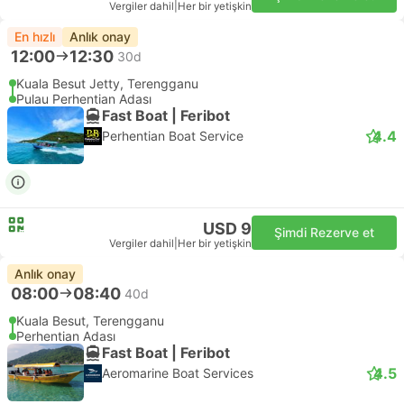
Vergiler dahil
|
Her bir yetişkin
En hızlı
Anlık onay
12:00
12:30
30d
Kuala Besut Jetty, Terengganu
Pulau Perhentian Adası
Fast Boat | Feribot
4.4
Perhentian Boat Service
USD 9
Şimdi Rezerve et
Vergiler dahil
|
Her bir yetişkin
Anlık onay
08:00
08:40
40d
Kuala Besut, Terengganu
Perhentian Adası
Fast Boat | Feribot
4.5
Aeromarine Boat Services