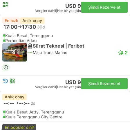
USD 9
Şimdi Rezerve et
Vergiler dahil
|
Her bir yetişkin
En hızlı
Anlık onay
17:00
17:30
30d
Kuala Besut, Terengganu
Perhentian Adası
Sürat Teknesi | Feribot
4.2
Maju Trans Marine
USD 9
Şimdi Rezerve et
Vergiler dahil
|
Her bir yetişkin
Anlık onay
--:--
--:--
2s
Kuala Besut Jetty, Terengganu
Kuala Terengganu City Centre
En popüler sınıf