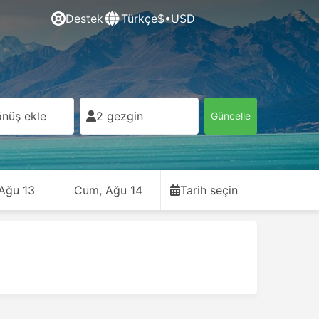
Destek
Türkçe
$•USD
nüş ekle
2 gezgin
Güncelle
 Ağu 13
Cum, Ağu 14
Tarih seçin