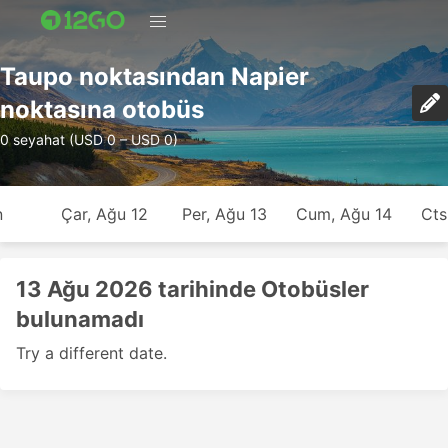
Taupo noktasından Napier
noktasına otobüs
0 seyahat (USD 0 – USD 0)
n
Çar, Ağu 12
Per, Ağu 13
Cum, Ağu 14
Cts
13 Ağu 2026 tarihinde Otobüsler
bulunamadı
Try a different date.