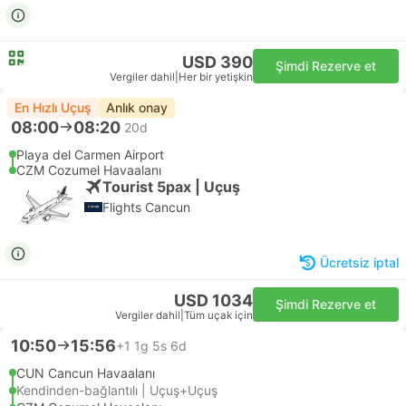
USD 390
Şimdi Rezerve et
Vergiler dahil
|
Her bir yetişkin
En Hızlı Uçuş
Anlık onay
08:00
08:20
20d
Playa del Carmen Airport
CZM Cozumel Havaalanı
Tourist 5pax | Uçuş
Flights Cancun
Ücretsiz iptal
USD 1034
Şimdi Rezerve et
Vergiler dahil
|
Tüm uçak için
10:50
15:56
+1
1g 5s 6d
CUN Cancun Havaalanı
Kendinden-bağlantılı | Uçuş+Uçuş