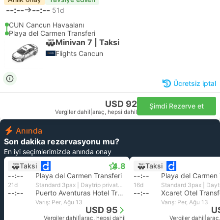
--:--
--:--
51d
CUN Cancun Havaalanı
Playa del Carmen Transferi
Minivan 7 | Taksi
Flights Cancun
Ücretsiz iptal
USD 92
Şimdi Rezerve et
Vergiler dahil
|
araç, hepsi dahil
Anında
Son dakika rezervasyonu mu?
En iyi seçimlerimizde anında onay
4.8
Taksi
Taksi
--:--
Playa del Carmen Transferi
--:--
Playa del Carmen 
21d
Standard 3pax | Daytrip private transfer with English speaking driver
16d
--:--
Puerto Aventuras Hotel Transfer
--:--
Varış: Per, Ağu 13
Varış: Per, Ağu 13
USD 95
U
Vergiler dahil
|
araç, hepsi dahil
Vergiler dahil
|
araç,