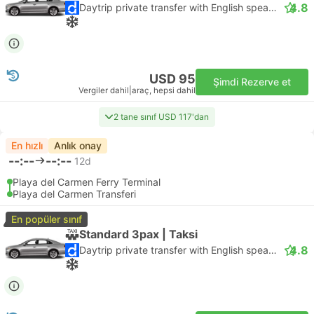
4.8
Daytrip private transfer with English speaking driver
USD 95
Şimdi Rezerve et
Vergiler dahil
|
araç, hepsi dahil
2 tane sınıf USD 117'dan
En hızlı
Anlık onay
--:--
--:--
12d
Playa del Carmen Ferry Terminal
Playa del Carmen Transferi
En popüler sınıf
Standard 3pax | Taksi
4.8
Daytrip private transfer with English speaking driver