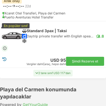
Anlık onay
--:--
--:--
22d
Xcaret Otel Transferi, Playa del Carmen
Puerto Aventuras Hotel Transfer
En popüler sınıf
Standard 3pax | Taksi
4.8
Daytrip private transfer with English speaking driver
USD 95
Şimdi Rezerve et
Vergiler dahil
|
araç, hepsi dahil
2 tane sınıf USD 117'dan
Playa del Carmen konumunda
yapılacaklar
Powered by
GetYourGuide