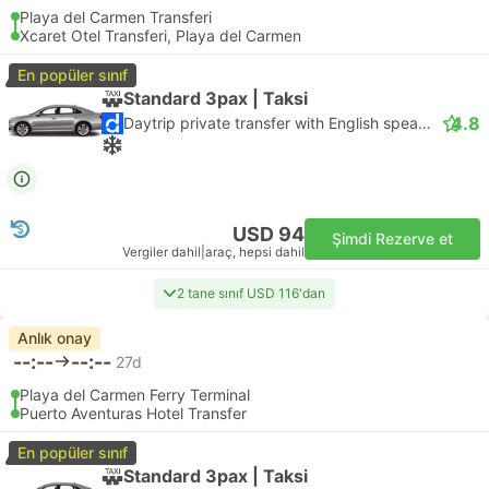
Playa del Carmen Transferi
Xcaret Otel Transferi, Playa del Carmen
En popüler sınıf
Standard 3pax | Taksi
4.8
Daytrip private transfer with English speaking driver
USD 94
Şimdi Rezerve et
Vergiler dahil
|
araç, hepsi dahil
2 tane sınıf USD 116'dan
Anlık onay
--:--
--:--
27d
Playa del Carmen Ferry Terminal
Puerto Aventuras Hotel Transfer
En popüler sınıf
Standard 3pax | Taksi