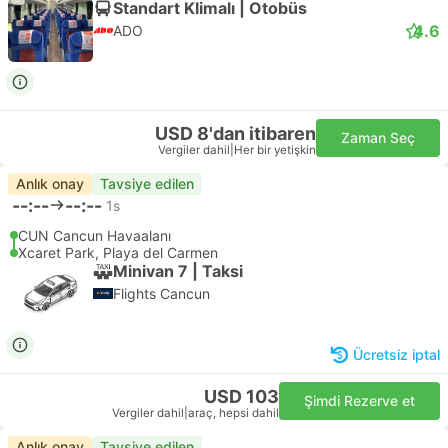
Standart Klimalı | Otobüs
4.6
ADO
USD 8'dan itibaren
Zaman Seç
Vergiler dahil
|
Her bir yetişkin
Anlık onay
Tavsiye edilen
--:--
--:--
1s
CUN Cancun Havaalanı
Xcaret Park, Playa del Carmen
Minivan 7 | Taksi
Flights Cancun
Ücretsiz iptal
USD 103
Şimdi Rezerve et
Vergiler dahil
|
araç, hepsi dahil
Anlık onay
Tavsiye edilen