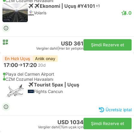
CZM Cozumel Havaalanı
Ekonomi | Uçuş #Y4101
+1
4.0
Volaris
USD 361
Şimdi Rezerve et
Vergiler dahil
|
Her bir yetişkin
En Hızlı Uçuş
Anlık onay
17:00
17:20
20d
Playa del Carmen Airport
CZM Cozumel Havaalanı
Tourist 5pax | Uçuş
Flights Cancun
Ücretsiz iptal
USD 1034
Şimdi Rezerve et
Vergiler dahil
|
Tüm uçak için