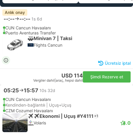
Anlık onay
--:--
--:--
1s 6d
CUN Cancun Havaalanı
Puerto Aventuras Transfer
Minivan 7 | Taksi
Flights Cancun
Ücretsiz iptal
USD 114
Şimdi Rezerve et
Vergiler dahil
|
araç, hepsi dahil
05:25
15:57
10s 32d
CUN Cancun Havaalanı
Kendinden-bağlantılı | Uçuş+Uçuş
CZM Cozumel Havaalanı
Ekonomi | Uçuş #Y4111
+1
4.0
Volaris