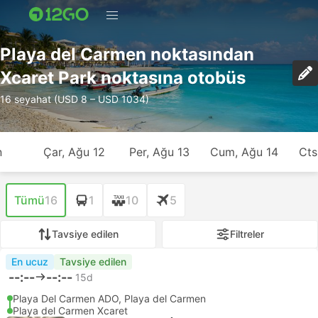
Playa del Carmen noktasından
Xcaret Park noktasına otobüs
16 seyahat (USD 8 – USD 1034)
n
Çar, Ağu 12
Per, Ağu 13
Cum, Ağu 14
Cts
Tümü
16
1
10
5
Tavsiye edilen
Filtreler
En ucuz
Tavsiye edilen
--:--
--:--
15d
Playa Del Carmen ADO, Playa del Carmen
Playa del Carmen Xcaret