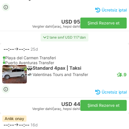
Ücretsiz iptal
USD 95
Şimdi Rezerve et
Vergiler dahil
|
araç, hepsi dahil
2 tane sınıf USD 117'dan
--:--
--:--
25d
Playa del Carmen Transferi
Puerto Aventuras Transfer
Standard 4pax | Taksi
4.9
Valentinas Tours and Transfer
Ücretsiz iptal
USD 44
Şimdi Rezerve et
Vergiler dahil
|
araç, hepsi dahil
Anlık onay
--:--
--:--
16d