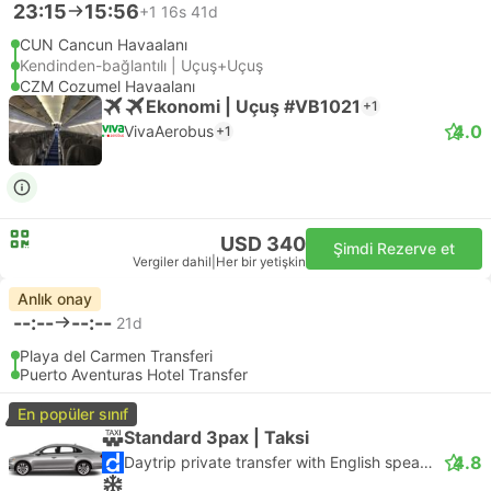
23:15
15:56
+1
16s 41d
CUN Cancun Havaalanı
Kendinden-bağlantılı | Uçuş+Uçuş
CZM Cozumel Havaalanı
Ekonomi | Uçuş #VB1021
+1
4.0
VivaAerobus
+1
USD 340
Şimdi Rezerve et
Vergiler dahil
|
Her bir yetişkin
Anlık onay
--:--
--:--
21d
Playa del Carmen Transferi
Puerto Aventuras Hotel Transfer
En popüler sınıf
Standard 3pax | Taksi
4.8
Daytrip private transfer with English speaking driver