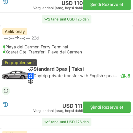
USD 110
Şimdi Rezerve et
Vergiler dahil
|
araç, hepsi dahil
2 tane sınıf USD 125'dan
Anlık onay
--:--
--:--
22d
Playa del Carmen Ferry Terminal
Xcaret Otel Transferi, Playa del Carmen
En popüler sınıf
Standard 3pax | Taksi
4.8
Daytrip private transfer with English speaking driver
USD 111
Şimdi Rezerve et
Vergiler dahil
|
araç, hepsi dahil
2 tane sınıf USD 126'dan