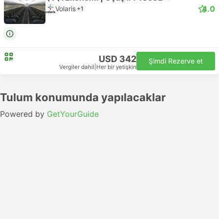
4.0
Volaris
+1
USD 342
Şimdi Rezerve et
Vergiler dahil
|
Her bir yetişkin
Tulum konumunda yapılacaklar
Powered by
GetYourGuide