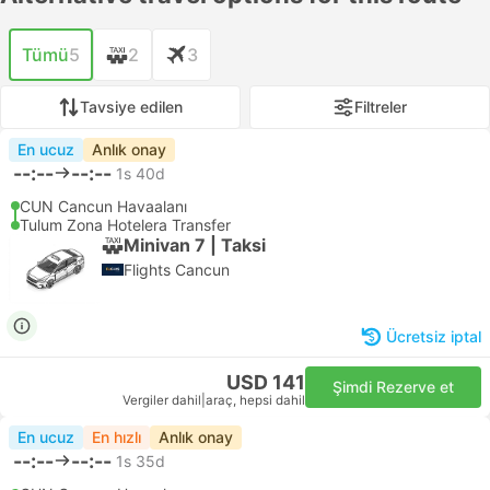
Tümü
5
2
3
Tavsiye edilen
Filtreler
En ucuz
Anlık onay
--:--
--:--
1s 40d
CUN Cancun Havaalanı
Tulum Zona Hotelera Transfer
Minivan 7 | Taksi
Flights Cancun
Ücretsiz iptal
USD 141
Şimdi Rezerve et
Vergiler dahil
|
araç, hepsi dahil
En ucuz
En hızlı
Anlık onay
--:--
--:--
1s 35d