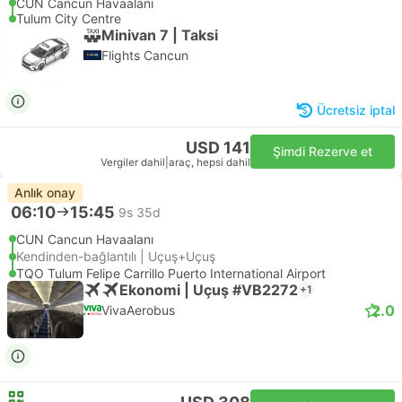
CUN Cancun Havaalanı
Tulum City Centre
Minivan 7 | Taksi
Flights Cancun
Ücretsiz iptal
USD 141
Şimdi Rezerve et
Vergiler dahil
|
araç, hepsi dahil
Anlık onay
06:10
15:45
9s 35d
CUN Cancun Havaalanı
Kendinden-bağlantılı | Uçuş+Uçuş
TQO Tulum Felipe Carrillo Puerto International Airport
Ekonomi | Uçuş #VB2272
+1
2.0
VivaAerobus