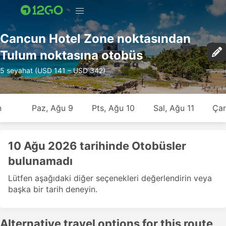
Cancun Hotel Zone noktasından
Tulum noktasına otobüs
5 seyahat (USD 141 – USD 342)
n
Paz, Ağu 9
Pts, Ağu 10
Sal, Ağu 11
Çar
10 Ağu 2026 tarihinde Otobüsler
bulunamadı
Lütfen aşağıdaki diğer seçenekleri değerlendirin veya
başka bir tarih deneyin.
Alternative travel options for this route