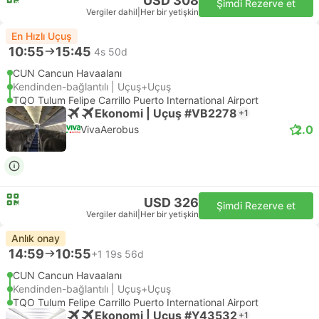
USD 308
Şimdi Rezerve et
Vergiler dahil
|
Her bir yetişkin
En Hızlı Uçuş
10:55
15:45
4s 50d
CUN Cancun Havaalanı
Kendinden-bağlantılı | Uçuş+Uçuş
TQO Tulum Felipe Carrillo Puerto International Airport
Ekonomi | Uçuş #VB2278
+1
2.0
VivaAerobus
USD 326
Şimdi Rezerve et
Vergiler dahil
|
Her bir yetişkin
Anlık onay
14:59
10:55
+1
19s 56d
CUN Cancun Havaalanı
Kendinden-bağlantılı | Uçuş+Uçuş
TQO Tulum Felipe Carrillo Puerto International Airport
Ekonomi | Uçuş #Y43532
+1