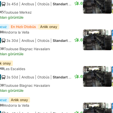
4.6
3s 45d
| Andbus
|
Otobüs
|
Standart Klimalı
45
Toulouse Merkez
tıları görüntüle
ucuz
En Hızlı Otobüs
Anlık onay
00
Andorra la Vella
4.6
3s 30d
| Andbus
|
Otobüs
|
Standart Klimalı
30
Toulouse Blagnac Havaalanı
tıları görüntüle
ık onay
40
Les Escaldes
4.6
3s 50d
| Andbus
|
Otobüs
|
Standart Klimalı
30
Toulouse Blagnac Havaalanı
tıları görüntüle
ucuz
Anlık onay
00
Andorra la Vella