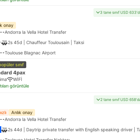
3 tane sınıf USD 633'
ık onay
--
Andorra la Vella Hotel Transfer
2s 45d
| Chauffeur Toulousain
|
Taksi
--
Toulouse Blagnac Airport
popüler sınıf
ndard 4pax
lima
WİFİ
tıları görüntüle
2 tane sınıf USD 658'd
ızlı
Anlık onay
--
Andorra la Vella Hotel Transfer
2s 44d
| Daytrip private transfer with English speaking driver
|
T
--
Toulouse Hotel Transfer Noktası