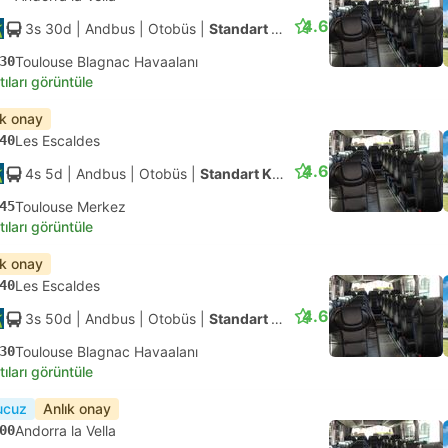
4.6
3s 30d
| Andbus
|
Otobüs
|
Standart Klimalı
30
Toulouse Blagnac Havaalanı
tıları görüntüle
ık onay
40
Les Escaldes
4.6
4s 5d
| Andbus
|
Otobüs
|
Standart Klimalı
45
Toulouse Merkez
tıları görüntüle
ık onay
40
Les Escaldes
4.6
3s 50d
| Andbus
|
Otobüs
|
Standart Klimalı
30
Toulouse Blagnac Havaalanı
tıları görüntüle
ucuz
Anlık onay
00
Andorra la Vella