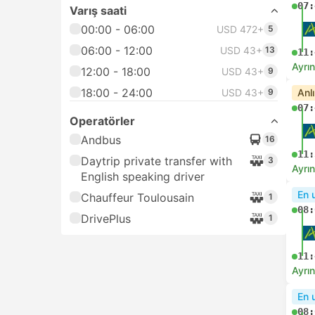
07:
Varış saati
00:00 - 06:00
USD 472+
5
06:00 - 12:00
USD 43+
13
11:
Ayrın
12:00 - 18:00
USD 43+
9
18:00 - 24:00
USD 43+
9
Anl
07:
Operatörler
Andbus
16
11:
Daytrip private transfer with
3
Ayrın
English speaking driver
En 
Chauffeur Toulousain
1
08:
DrivePlus
1
11:
Ayrın
En 
08: