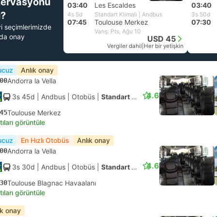
zervasyonu
03:40
Les Escaldes
03:40
?
4s 5d
Standart Klimalı | Andbus
3s 50d
07:45
Toulouse Merkez
07:30
yi seçimlerimizde
Varış: Pts, Ağu 10
nda onay
USD 45
Vergiler dahil
|
Her bir yetişkin
ucuz
Anlık onay
00
Andorra la Vella
4.6
3s 45d
| Andbus
|
Otobüs
|
Standart Klimalı
45
Toulouse Merkez
tıları görüntüle
ucuz
En Hızlı Otobüs
Anlık onay
00
Andorra la Vella
4.6
3s 30d
| Andbus
|
Otobüs
|
Standart Klimalı
30
Toulouse Blagnac Havaalanı
tıları görüntüle
ık onay