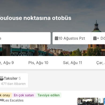
Toulouse noktasına otobüs
e
10 Ağustos Pzt
+ Dö
z, Ağu 9
Pts, Ağu 10
Sal, Ağu 11
Çar,
Taksiler
5
471'dan itibaren
ık onay
En çok satan
Tavsiye edilen
40
Les Escaldes