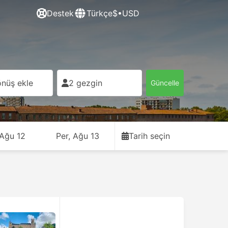
Destek
Türkçe
$•USD
nüş ekle
2 gezgin
Güncelle
 Ağu 12
Per, Ağu 13
Tarih seçin