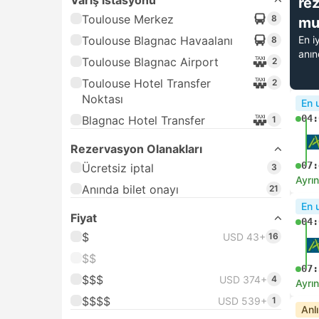
Varış istasyonu
re
Toulouse Merkez
8
mu
Toulouse Blagnac Havaalanı
En i
8
anı
Toulouse Blagnac Airport
2
Toulouse Hotel Transfer
2
Noktası
En 
04:
Blagnac Hotel Transfer
1
Rezervasyon Olanakları
07:
Ücretsiz iptal
3
Ayrın
Anında bilet onayı
21
En 
Fiyat
04:
$
USD 43+
16
$$
07:
$$$
USD 374+
4
Ayrın
$$$$
USD 539+
1
Anl