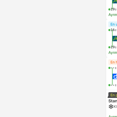
19:
Ayrın
En 
16:
19:
Ayrın
En h
--:
--:
En 
Sta
K
Ayrın