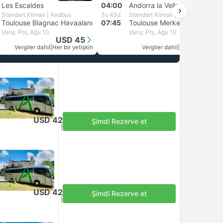
Les Escaldes
04:00
Andorra la Vella
Standart Klimalı | Andbus
3s 45d
Standart Klimalı | Andbus
Toulouse Blagnac Havaalanı
07:45
Toulouse Merkez
Varış: Pts, Ağu 10
Varış: Pts, Ağu 10
USD 45
USD 42
Vergiler dahil
|
Her bir yetişkin
Vergiler dahil
|
Her bir yetişkin
USD 42
Şimdi Rezerve et
Vergiler dahil
|
Her bir yetişkin
USD 42
Şimdi Rezerve et
Vergiler dahil
|
Her bir yetişkin