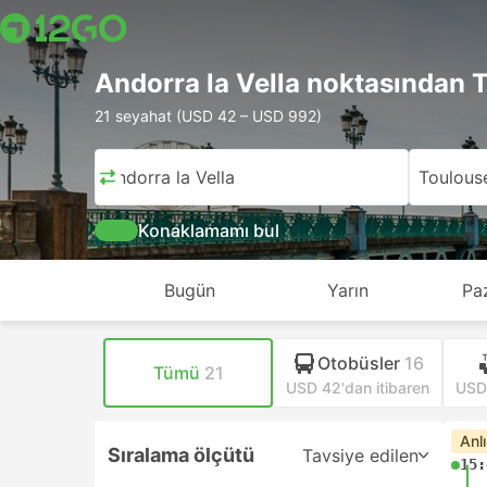
Andorra la Vella noktasından 
21 seyahat (USD 42 – USD 992)
Andorra la Vella
Toulous
Konaklamamı bul
Bugün
Yarın
Pa
Otobüsler
16
Tümü
21
USD 42'dan itibaren
USD 
Anl
Sıralama ölçütü
Tavsiye edilen
15: