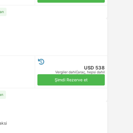
dan
USD 538
Vergiler dahil
|
araç, hepsi dahil
Şimdi Rezerve et
an
aksi