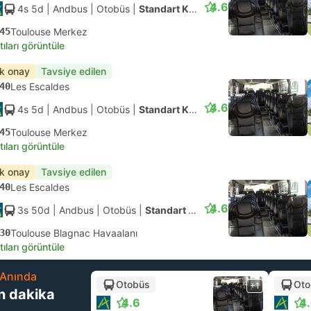
4.6
4s 5d
| Andbus
|
Otobüs
|
Standart Klimalı
45
Toulouse Merkez
tıları görüntüle
ık onay
Tavsiye edilen
40
Les Escaldes
4.6
4s 5d
| Andbus
|
Otobüs
|
Standart Klimalı
45
Toulouse Merkez
tıları görüntüle
ık onay
Tavsiye edilen
40
Les Escaldes
4.6
3s 50d
| Andbus
|
Otobüs
|
Standart Klimalı
30
Toulouse Blagnac Havaalanı
tıları görüntüle
Anında
Otobüs
Oto
+1
n dakika
4.6
4