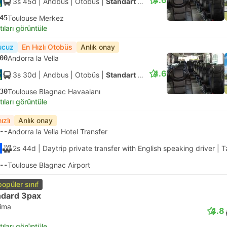
4.6
3s 45d
| Andbus
|
Otobüs
|
Standart Klimalı
45
Toulouse Merkez
tıları görüntüle
ucuz
En Hızlı Otobüs
Anlık onay
00
Andorra la Vella
4.6
3s 30d
| Andbus
|
Otobüs
|
Standart Klimalı
30
Toulouse Blagnac Havaalanı
tıları görüntüle
ızlı
Anlık onay
--
Andorra la Vella Hotel Transfer
2s 44d
| Daytrip private transfer with English speaking driver
|
T
--
Toulouse Blagnac Airport
popüler sınıf
ndard 3pax
lima
4.8
tıları görüntüle