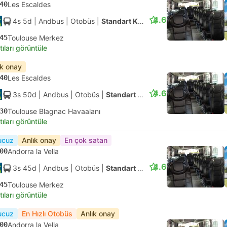
40
Les Escaldes
4.6
4s 5d
| Andbus
|
Otobüs
|
Standart Klimalı
45
Toulouse Merkez
tıları görüntüle
ık onay
40
Les Escaldes
4.6
3s 50d
| Andbus
|
Otobüs
|
Standart Klimalı
30
Toulouse Blagnac Havaalanı
tıları görüntüle
ucuz
Anlık onay
En çok satan
00
Andorra la Vella
4.6
3s 45d
| Andbus
|
Otobüs
|
Standart Klimalı
45
Toulouse Merkez
tıları görüntüle
ucuz
En Hızlı Otobüs
Anlık onay
00
Andorra la Vella