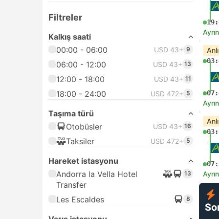
Filtreler
19:
Ayrın
Kalkış saati
00:00 - 06:00
USD 43+
9
Anl
03:
06:00 - 12:00
USD 43+
13
12:00 - 18:00
USD 43+
11
18:00 - 24:00
07:
USD 472+
5
Ayrın
Taşıma türü
Anl
Otobüsler
USD 43+
16
03:
Taksiler
USD 472+
5
Hareket istasyonu
07:
Andorra la Vella Hotel
13
Ayrın
Transfer
Les Escaldes
8
So