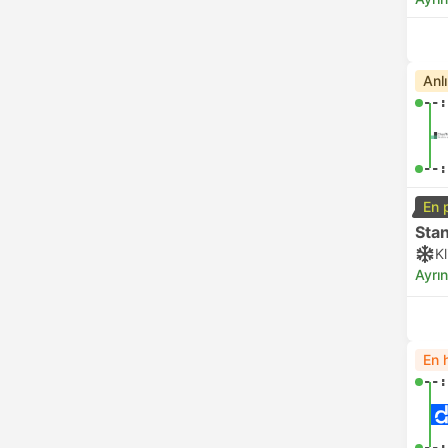
Anl
--:
--:
En 
Sta
K
Ayrın
En h
--:
--: