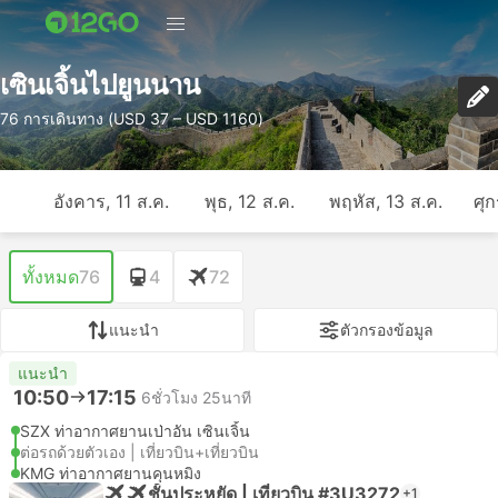
เซินเจิ้นไปยูนนาน
76 การเดินทาง (USD 37 – USD 1160)
อังคาร, 11 ส.ค.
พุธ, 12 ส.ค.
พฤหัส, 13 ส.ค.
ศุก
ทั้งหมด
76
4
72
แนะนำ
ตัวกรองข้อมูล
แนะนำ
10:50
17:15
6ชั่วโมง 25นาที
SZX ท่าอากาศยานเป่าอัน เซินเจิ้น
ต่อรถด้วยตัวเอง | เที่ยวบิน+เที่ยวบิน
KMG ท่าอากาศยานคุนหมิง
ชั้นประหยัด | เที่ยวบิน #3U3272
+1