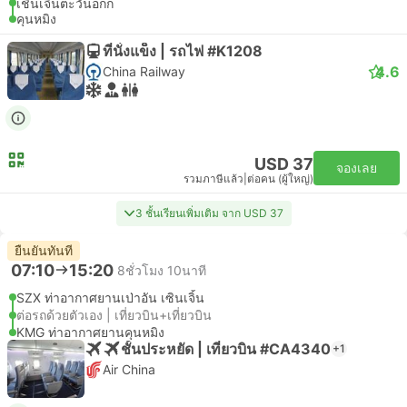
เชินเจิ้นตะวันอกก
คุนหมิง
ที่นั่งแข็ง | รถไฟ #K1208
4.6
China Railway
USD 37
จองเลย
รวมภาษีแล้ว
|
ต่อคน (ผู้ใหญ่)
3 ชั้นเรียนเพิ่มเติม จาก USD 37
ยืนยันทันที
07:10
15:20
8ชั่วโมง 10นาที
SZX ท่าอากาศยานเป่าอัน เซินเจิ้น
ต่อรถด้วยตัวเอง | เที่ยวบิน+เที่ยวบิน
KMG ท่าอากาศยานคุนหมิง
ชั้นประหยัด | เที่ยวบิน #CA4340
+1
Air China