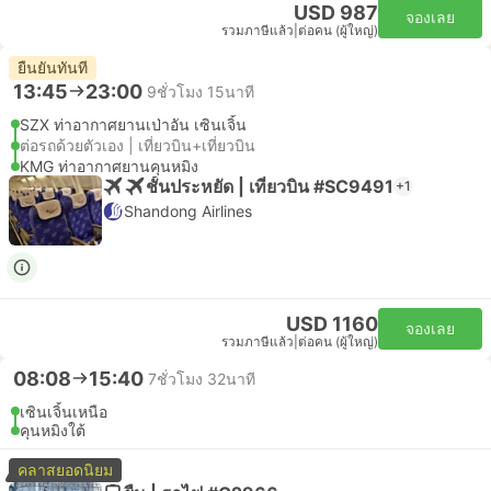
USD 987
จองเลย
รวมภาษีแล้ว
|
ต่อคน (ผู้ใหญ่)
ยืนยันทันที
13:45
23:00
9ชั่วโมง 15นาที
SZX ท่าอากาศยานเป่าอัน เซินเจิ้น
ต่อรถด้วยตัวเอง | เที่ยวบิน+เที่ยวบิน
KMG ท่าอากาศยานคุนหมิง
ชั้นประหยัด | เที่ยวบิน #SC9491
+1
Shandong Airlines
USD 1160
จองเลย
รวมภาษีแล้ว
|
ต่อคน (ผู้ใหญ่)
08:08
15:40
7ชั่วโมง 32นาที
เซินเจิ้นเหนือ
คุนหมิงใต้
คลาสยอดนิยม