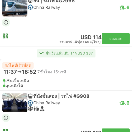
ยืน | รถไฟ #G2966
4.6
China Railway
USD 114
จองเลย
รวมภาษีแล้ว
|
ต่อคน (ผู้ใหญ่)
1 ชั้นเรียนเพิ่มเติม จาก USD 337
รถไฟที่เร็วที่สุด
11:37
18:52
7ชั่วโมง 15นาที
เซินเจิ้นเหนือ
คุนหมิงใต้
ที่นั่งชั้นสอง | รถไฟ #G908
4.6
China Railway