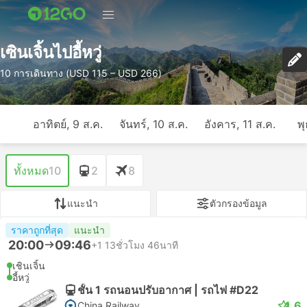
เซินเจิ้นไปอี้หวู่
10 การเดินทาง (USD 115 – USD 266)
อาทิตย์, 9 ส.ค.
จันทร์, 10 ส.ค.
อังคาร, 11 ส.ค.
พุ
ทั้งหมด
10
2
8
แนะนำ
ตัวกรองข้อมูล
ราคาถูกที่สุด
แนะนำ
20:00
09:46
+1
13ชั่วโมง 46นาที
เชินเจิ้น
อี้หวู่
ชั้น 1 รถนอนปรับอากาศ | รถไฟ #D22
4.6
China Railway