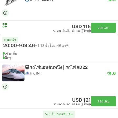
USD 115
จองเลย
รวมภาษีแล้ว
|
ต่อคน (ผู้ใหญ่)
แนะนำ
20:00
09:46
+1
13ชั่วโมง 46นาที
เชินเจิ้น
อี้หวู่
รถไฟนอนชั้นหนึ่ง | รถไฟ #D22
4.6
HK INT
USD 121
จองเลย
รวมภาษีแล้ว
|
ต่อคน (ผู้ใหญ่)
3 ชั้นเรียนเพิ่มเติม