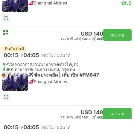
4.0
Shanghai Airlines
USD 140
จองเลย
รวมภาษีแล้ว
|
ต่อคน (ผู้ใหญ่)
ยืนยันทันที
00:15
04:05
4ชั่วโมง 50นาที
PVG ท่าอากาศยานนานาชาติซ่างไห่ผู่ตง
BKK ท่าอากาศยานสุวรรณภูมิ, กรุงเทพ
ชั้นประหยัด | เที่ยวบิน #FM847
Shanghai Airlines
USD 148
จองเลย
รวมภาษีแล้ว
|
ต่อคน (ผู้ใหญ่)
00:15
04:05
4ชั่วโมง 50นาที