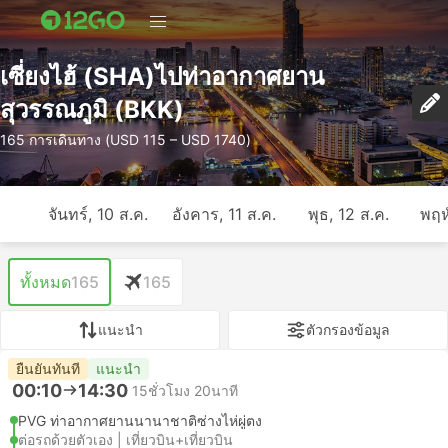
เซี่ยงไฮ้ (SHA)ไปท่าอากาศยาน
สุวรรณภูมิ (BKK)
165 การเดินทาง (USD 115 – USD 1740)
จันทร์, 10 ส.ค.
อังคาร, 11 ส.ค.
พุธ, 12 ส.ค.
พฤห
ทั้งหมด
165
165
แนะนำ
ตัวกรองข้อมูล
ยืนยันทันที
แนะนำ
00:10
14:30
15ชั่วโมง 20นาที
PVG ท่าอากาศยานนานาชาติซ่างไห่ผู่ตง
ต่อรถด้วยตัวเอง | เที่ยวบิน+เที่ยวบิน