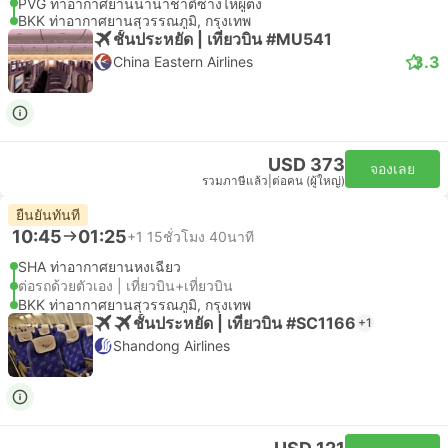
PVG ท่าอากาศยานนานาชาติซ่างไห่ผู่ตง
BKK ท่าอากาศยานสุวรรณภูมิ, กรุงเทพ
ชั้นประหยัด | เที่ยวบิน #MU541
3.3
China Eastern Airlines
USD 373
จองเลย
รวมภาษีแล้ว
|
ต่อคน (ผู้ใหญ่)
ยืนยันทันที
10:45
01:25
+1
15ชั่วโมง 40นาที
SHA ท่าอากาศยานหงเฉียว
ต่อรถด้วยตัวเอง | เที่ยวบิน+เที่ยวบิน
BKK ท่าอากาศยานสุวรรณภูมิ, กรุงเทพ
ชั้นประหยัด | เที่ยวบิน #SC1166
+1
Shandong Airlines