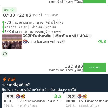
รวมภาษีแล้ว
|
ต่อคน (ผู้ใหญ่)
แนะนำ
07:30
22:05
15ชั่วโมง 35นาที
PVG ท่าอากาศยานนานาชาติซ่างไห่ผู่ตง
ต่อรถด้วยตัวเอง | เที่ยวบิน+เที่ยวบิน
BKK ท่าอากาศยานสุวรรณภูมิ, กรุงเทพ
ชั้นประหยัด | เที่ยวบิน #MU1494
+1
4.8
China Eastern Airlines
+1
USD 886
จองเลย
รวมภาษีแล้ว
|
ต่อคน (ผู้ใหญ่)
ทันที
จองนาทีสุดท้าย?
ยืนยันการจองทันทีสำหรับตัวเลือกที่เราคัดสรรมาให้
4.8
00:10
PVG ท่าอากาศยานนานาชาติซ่างไห่ผู่ตง
00:10
15ชั่วโมง 20นาที
ต่อรถด้วยตัวเอง
22ชั่วโมง 55นาที
ต่อรถด้วยตัวเอง