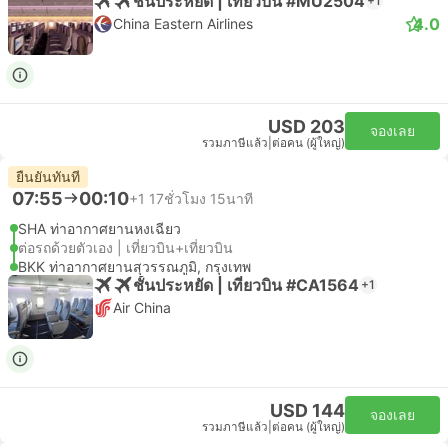
ชั้นประหยัด | เที่ยวบิน #MU2504
+1
4.0
China Eastern Airlines
USD 203
จองเลย
รวมภาษีแล้ว
|
ต่อคน (ผู้ใหญ่)
ยืนยันทันที
07:55
00:10
+1
17ชั่วโมง 15นาที
SHA ท่าอากาศยานหงเฉียว
ต่อรถด้วยตัวเอง | เที่ยวบิน+เที่ยวบิน
BKK ท่าอากาศยานสุวรรณภูมิ, กรุงเทพ
ชั้นประหยัด | เที่ยวบิน #CA1564
+1
Air China
USD 144
จองเลย
รวมภาษีแล้ว
|
ต่อคน (ผู้ใหญ่)