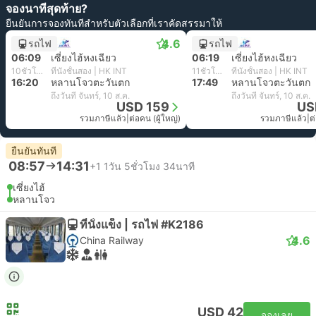
จองนาทีสุดท้าย?
ยืนยันการจองทันทีสำหรับตัวเลือกที่เราคัดสรรมาให้
4.6
รถไฟ
รถไฟ
06:09
เซี่ยงไฮ้หงเฉียว
06:19
เซี่ยงไฮ้หงเฉียว
10ชั่วโมง 11นาที
ที่นั่งชั้นสอง | HK INT
11ชั่วโมง 30นาที
ที่นั่งชั้นสอง | HK INT
16:20
หลานโจวตะวันตก
17:49
หลานโจวตะวันตก
ถึงวันที่ จันทร์, 10 ส.ค.
ถึงวันที่ จันทร์, 10 ส.ค.
USD 159
US
รวมภาษีแล้ว
|
ต่อคน (ผู้ใหญ่)
รวมภาษีแล้ว
|
ต
ยืนยันทันที
08:57
14:31
+1
1วัน 5ชั่วโมง 34นาที
เซี่ยงไฮ้
หลานโจว
ที่นั่งแข็ง | รถไฟ #K2186
4.6
China Railway
USD 42
จองเลย