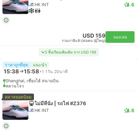
4.6
HK INT
USD 159
จองเลย
รวมภาษีแล้ว
|
ต่อคน (ผู้ใหญ่)
2 ชั้นเรียนเพิ่มเติม จาก USD 159
ราคาถูกที่สุด
แนะนำ
15:38
15:58
+1
1วัน 20นาที
Shanghai, เซี่ยงไฮ้ สนามบิน
หลานโจว
คลาสยอดนิยม
ไม่มีที่นั่ง | รถไฟ #Z376
4.6
HK INT