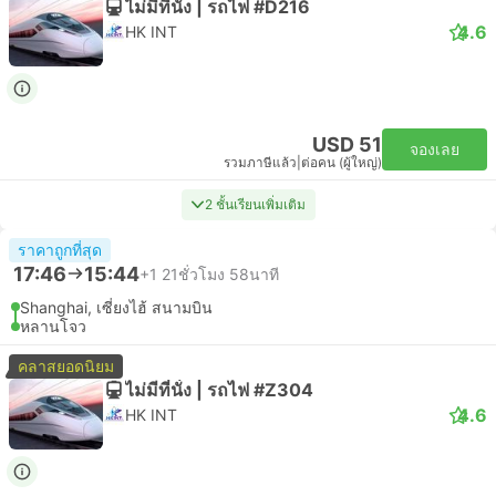
ไม่มีที่นั่ง | รถไฟ #D216
4.6
HK INT
USD 51
จองเลย
รวมภาษีแล้ว
|
ต่อคน (ผู้ใหญ่)
2 ชั้นเรียนเพิ่มเติม
ราคาถูกที่สุด
17:46
15:44
+1
21ชั่วโมง 58นาที
Shanghai, เซี่ยงไฮ้ สนามบิน
หลานโจว
คลาสยอดนิยม
ไม่มีที่นั่ง | รถไฟ #Z304
4.6
HK INT