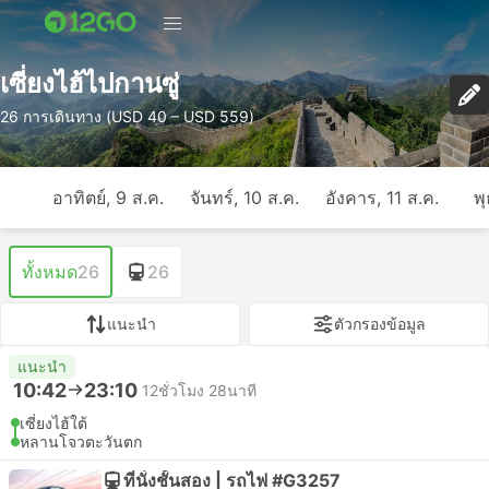
เซี่ยงไฮ้ไปกานซู่
26 การเดินทาง (USD 40 – USD 559)
อาทิตย์, 9 ส.ค.
จันทร์, 10 ส.ค.
อังคาร, 11 ส.ค.
พุ
ทั้งหมด
26
26
แนะนำ
ตัวกรองข้อมูล
แนะนำ
10:42
23:10
12ชั่วโมง 28นาที
เซี่ยงไฮ้ใต้
หลานโจวตะวันตก
ที่นั่งชั้นสอง | รถไฟ #G3257