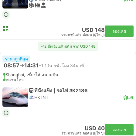
USD 148
จองเลย
รวมภาษีแล้ว
|
ต่อคน (ผู้ใหญ่)
2 ชั้นเรียนเพิ่มเติม จาก USD 148
ราคาถูกที่สุด
08:57
14:31
+1
1วัน 5ชั่วโมง 34นาที
Shanghai, เซี่ยงไฮ้ สนามบิน
หลานโจว
ที่นั่งแข็ง | รถไฟ #K2186
4.6
HK INT
USD 40
จองเลย
รวมภาษีแล้ว
|
ต่อคน (ผู้ใหญ่)