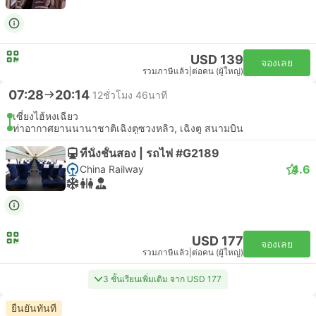
USD 139
จองเลย
รวมภาษีแล้ว
|
ต่อคน (ผู้ใหญ่)
07:28
20:14
12ชั่วโมง 46นาที
เซี่ยงไฮ้หงเฉียว
ท่าอากาศยานนานาชาติเฉิงตูซวงหลิว, เฉิงตู สนามบิน
ที่นั่งชั้นสอง | รถไฟ #G2189
4.6
China Railway
USD 177
จองเลย
รวมภาษีแล้ว
|
ต่อคน (ผู้ใหญ่)
3 ชั้นเรียนเพิ่มเติม จาก USD 177
ยืนยันทันที