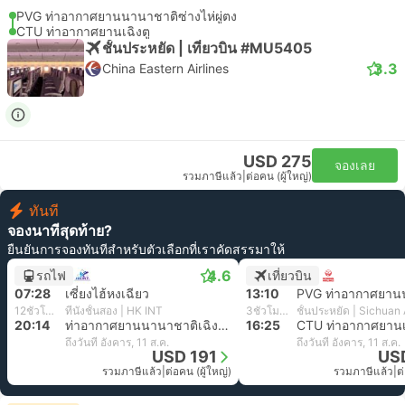
PVG ท่าอากาศยานนานาชาติซ่างไห่ผู่ตง
CTU ท่าอากาศยานเฉิงตู
ชั้นประหยัด | เที่ยวบิน #MU5405
3.3
China Eastern Airlines
USD 275
จองเลย
รวมภาษีแล้ว
|
ต่อคน (ผู้ใหญ่)
ทันที
จองนาทีสุดท้าย?
ยืนยันการจองทันทีสำหรับตัวเลือกที่เราคัดสรรมาให้
4.6
รถไฟ
เที่ยวบิน
07:28
เซี่ยงไฮ้หงเฉียว
13:10
12ชั่วโมง 46นาที
ที่นั่งชั้นสอง | HK INT
3ชั่วโมง 15นาที
ชั้นประหยัด | Sichuan 
20:14
ท่าอากาศยานนานาชาติเฉิงตูซวงหลิว, เฉิงตู สนามบิน
16:25
CTU ท่าอากาศยานเฉ
ถึงวันที่ อังคาร, 11 ส.ค.
ถึงวันที่ อังคาร, 11 ส.ค.
USD 191
US
รวมภาษีแล้ว
|
ต่อคน (ผู้ใหญ่)
รวมภาษีแล้ว
|
ต