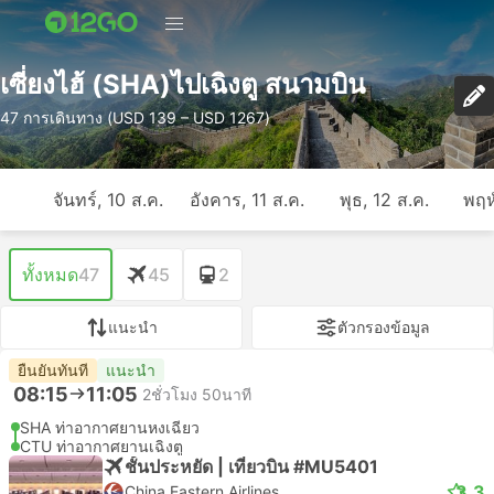
เซี่ยงไฮ้ (SHA)ไปเฉิงตู สนามบิน
47 การเดินทาง (USD 139 – USD 1267)
จันทร์, 10 ส.ค.
อังคาร, 11 ส.ค.
พุธ, 12 ส.ค.
พฤห
ทั้งหมด
47
45
2
แนะนำ
ตัวกรองข้อมูล
ยืนยันทันที
แนะนำ
08:15
11:05
2ชั่วโมง 50นาที
SHA ท่าอากาศยานหงเฉียว
CTU ท่าอากาศยานเฉิงตู
ชั้นประหยัด | เที่ยวบิน #MU5401
3.3
China Eastern Airlines