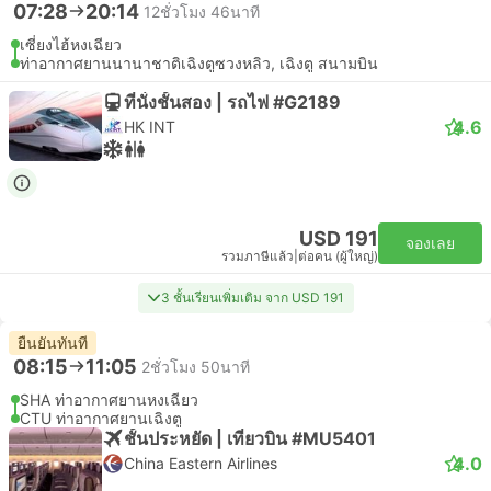
07:28
20:14
12ชั่วโมง 46นาที
เซี่ยงไฮ้หงเฉียว
ท่าอากาศยานนานาชาติเฉิงตูซวงหลิว, เฉิงตู สนามบิน
ที่นั่งชั้นสอง | รถไฟ #G2189
4.6
HK INT
USD 191
จองเลย
รวมภาษีแล้ว
|
ต่อคน (ผู้ใหญ่)
3 ชั้นเรียนเพิ่มเติม จาก USD 191
ยืนยันทันที
08:15
11:05
2ชั่วโมง 50นาที
SHA ท่าอากาศยานหงเฉียว
CTU ท่าอากาศยานเฉิงตู
ชั้นประหยัด | เที่ยวบิน #MU5401
4.0
China Eastern Airlines