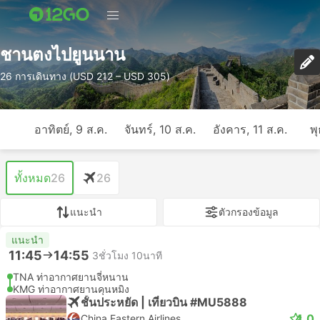
ชานตงไปยูนนาน
26 การเดินทาง (USD 212 – USD 305)
อาทิตย์, 9 ส.ค.
จันทร์, 10 ส.ค.
อังคาร, 11 ส.ค.
พุ
ทั้งหมด
26
26
แนะนำ
ตัวกรองข้อมูล
แนะนำ
11:45
14:55
3ชั่วโมง 10นาที
TNA ท่าอากาศยานจี่หนาน
KMG ท่าอากาศยานคุนหมิง
ชั้นประหยัด | เที่ยวบิน #MU5888
4.0
China Eastern Airlines