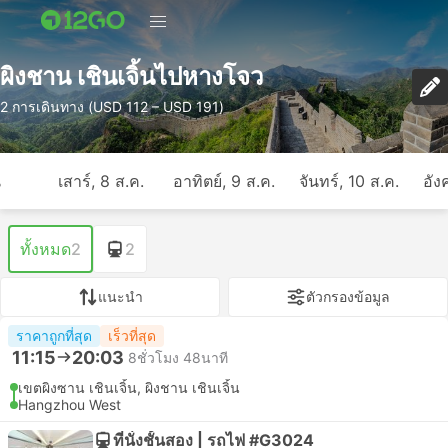
ผิงชาน เชินเจิ้นไปหางโจว
2 การเดินทาง (USD 112 – USD 191)
ี
เสาร์, 8 ส.ค.
อาทิตย์, 9 ส.ค.
จันทร์, 10 ส.ค.
อัง
ทั้งหมด
2
2
แนะนำ
ตัวกรองข้อมูล
ราคาถูกที่สุด
เร็วที่สุด
11:15
20:03
8ชั่วโมง 48นาที
เขตผิงซาน เชินเจิ้น, ผิงชาน เชินเจิ้น
Hangzhou West
ที่นั่งชั้นสอง | รถไฟ #G3024