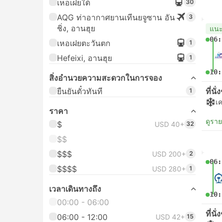
เหอเฝยใต้
30
AQG ท่าอากาศยานเทีนยจูซาน อัน
3
ชิ่ง, อานฮุย
แน
06:
เหอเฝยตะวันตก
1
Hefeixi, อานฮุย
1
10:
สิ่งอํานวยความสะดวกในการจอง
ยืนยันตั๋วทันที
ที่นั
1
เค
ราคา
ดูรา
$
USD 40+
32
$$
$$$
USD 200+
2
06:
$$$$
USD 280+
1
เวลาเดินทางถึง
10:
00:00 - 06:00
ที่นั
06:00 - 12:00
USD 42+
15