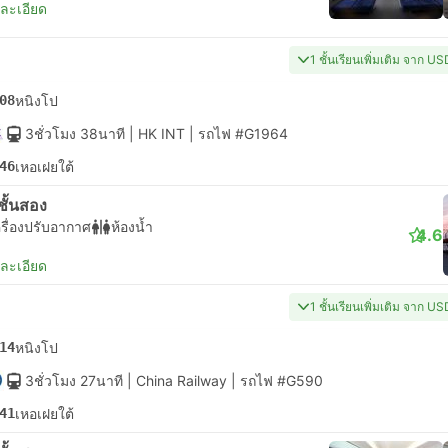
ยละเอียด
1 ชั้นเรียนเพิ่มเติม จาก U
08
หนิงโป
3ชั่วโมง 38นาที
| HK INT
|
รถไฟ #G1964
46
เหอเฝยใต้
่งชั้นสอง
รื่องปรับอากาศ
ห้องน้ำ
4.6
ยละเอียด
1 ชั้นเรียนเพิ่มเติม จาก U
14
หนิงโป
3ชั่วโมง 27นาที
| China Railway
|
รถไฟ #G590
41
เหอเฝยใต้