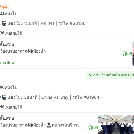
ี่สุด
21
หนิงโป
3ชั่วโมง 15นาที
| HK INT
|
รถไฟ #G3136
36
เหอเฝยใต้
่งชั้นสอง
รื่องปรับอากาศ
ห้องน้ำ
4.6
ยละเอียด
2 ชั้นเรียนเพิ่มเติม จาก U
08
หนิงโป
3ชั่วโมง 38นาที
| China Railway
|
รถไฟ #G1964
46
เหอเฝยใต้
่งชั้นสอง
รื่องปรับอากาศ
ห้องน้ำ
พนักงานบริการ
4.6