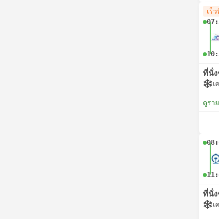
เร็วท
07:
10:
ที่นั
เค
ดูรา
08:
11:
ที่นั
เค