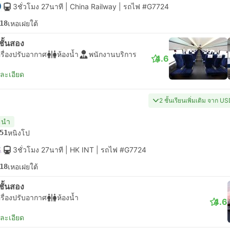
3ชั่วโมง 27นาที
| China Railway
|
รถไฟ #G7724
18
เหอเฝยใต้
่งชั้นสอง
รื่องปรับอากาศ
ห้องน้ำ
พนักงานบริการ
4.6
ยละเอียด
2 ชั้นเรียนเพิ่มเติม จาก U
ะนำ
51
หนิงโป
3ชั่วโมง 27นาที
| HK INT
|
รถไฟ #G7724
18
เหอเฝยใต้
่งชั้นสอง
รื่องปรับอากาศ
ห้องน้ำ
4.6
ยละเอียด