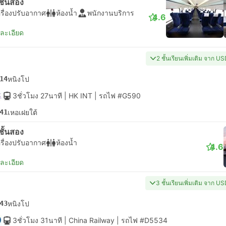
่งชั้นสอง
รื่องปรับอากาศ
ห้องน้ำ
พนักงานบริการ
4.6
ยละเอียด
2 ชั้นเรียนเพิ่มเติม จาก U
14
หนิงโป
3ชั่วโมง 27นาที
| HK INT
|
รถไฟ #G590
41
เหอเฝยใต้
่งชั้นสอง
รื่องปรับอากาศ
ห้องน้ำ
4.6
ยละเอียด
3 ชั้นเรียนเพิ่มเติม จาก U
43
หนิงโป
3ชั่วโมง 31นาที
| China Railway
|
รถไฟ #D5534