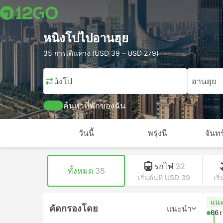
หนิงโปไปอานฮุย
35 การเดินทาง (USD 39 – USD 279)
หนิงโป
อานฮุย
ค้นหาที่พักของฉัน
วันนี้
พรุ่งนี
จันทร
รถไฟ
32
ทั้งหมด
35
เริ่มต้นที่ USD 39
เริ
แน
คัดกรองโดย
แนะนำ
06: