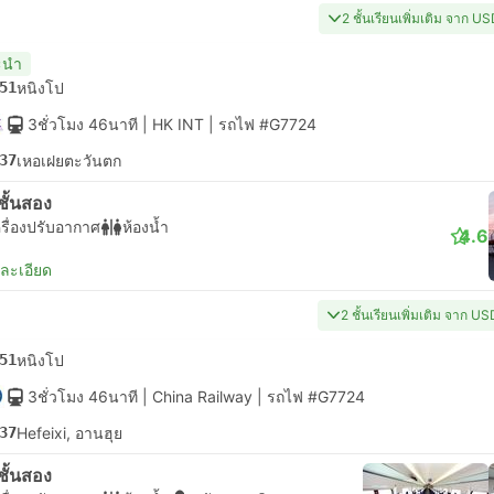
2 ชั้นเรียนเพิ่มเติม จาก U
ะนำ
51
หนิงโป
3ชั่วโมง 46นาที
| HK INT
|
รถไฟ #G7724
37
เหอเฝยตะวันตก
่งชั้นสอง
รื่องปรับอากาศ
ห้องน้ำ
4.6
ยละเอียด
2 ชั้นเรียนเพิ่มเติม จาก U
51
หนิงโป
3ชั่วโมง 46นาที
| China Railway
|
รถไฟ #G7724
37
Hefeixi, อานฮุย
่งชั้นสอง