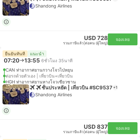
Shandong Airlines
USD 728
จองเลย
รวมภาษีแล้ว
|
ต่อคน (ผู้ใหญ่)
ยืนยันทันที
แนะนำ
07:20
13:55
6ชั่วโมง 35นาที
CAN ท่าอากาศยานกวางโจวไป่หยุน
ต่อรถด้วยตัวเอง | เที่ยวบิน+เที่ยวบิน
HGH ท่าอากาศยานหางโจวเซียวซาน
ชั้นประหยัด | เที่ยวบิน #SC9537
+1
Shandong Airlines
USD 837
จองเลย
รวมภาษีแล้ว
|
ต่อคน (ผู้ใหญ่)