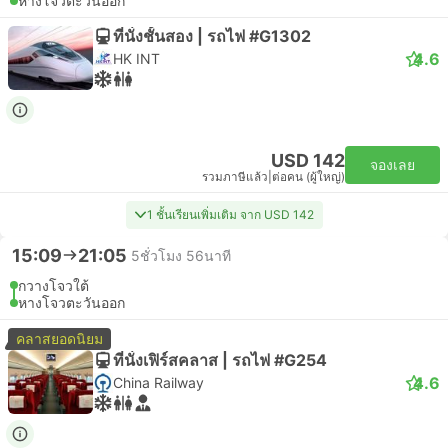
หางโจวตะวันออก
ที่นั่งชั้นสอง | รถไฟ #G1302
4.6
HK INT
USD 142
จองเลย
รวมภาษีแล้ว
|
ต่อคน (ผู้ใหญ่)
1 ชั้นเรียนเพิ่มเติม จาก USD 142
15:09
21:05
5ชั่วโมง 56นาที
กวางโจวใต้
หางโจวตะวันออก
คลาสยอดนิยม
ที่นั่งเฟิร์สคลาส | รถไฟ #G254
4.6
China Railway