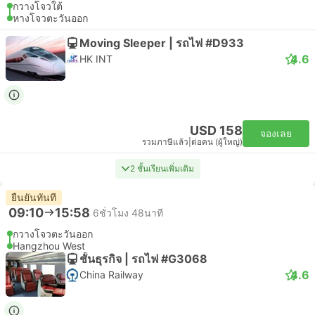
กวางโจวใต้
หางโจวตะวันออก
Moving Sleeper | รถไฟ #D933
4.6
HK INT
USD 158
จองเลย
รวมภาษีแล้ว
|
ต่อคน (ผู้ใหญ่)
2 ชั้นเรียนเพิ่มเติม
ยืนยันทันที
09:10
15:58
6ชั่วโมง 48นาที
กวางโจวตะวันออก
Hangzhou West
ชั้นธุรกิจ | รถไฟ #G3068
4.6
China Railway