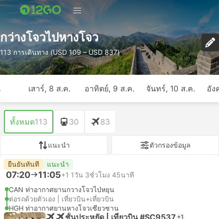
กว่างโจวไปหางโจว
113 การเดินทาง (USD 109 – USD 837)
ี
เสาร์, 8 ส.ค.
อาทิตย์, 9 ส.ค.
จันทร์, 10 ส.ค.
อัง
ทั้งหมด
113
30
83
แนะนำ
ตัวกรองข้อมูล
ยืนยันทันที
แนะนำ
07:20
11:05
+1
1วัน 3ชั่วโมง 45นาที
CAN ท่าอากาศยานกวางโจวไป่หยุน
ต่อรถด้วยตัวเอง | เที่ยวบิน+เที่ยวบิน
HGH ท่าอากาศยานหางโจวเซียวซาน
ชั้นประหยัด | เที่ยวบิน #SC9537
+1