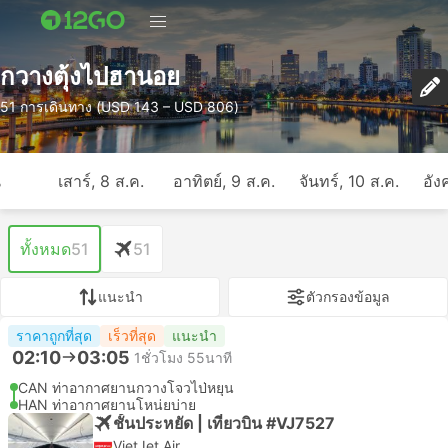
กวางตุ้งไปฮานอย
51 การเดินทาง (USD 143 – USD 806)
ี
เสาร์, 8 ส.ค.
อาทิตย์, 9 ส.ค.
จันทร์, 10 ส.ค.
อัง
ทั้งหมด
51
51
แนะนำ
ตัวกรองข้อมูล
ราคาถูกที่สุด
เร็วที่สุด
แนะนำ
02:10
03:05
1ชั่วโมง 55นาที
CAN ท่าอากาศยานกวางโจวไป่หยุน
HAN ท่าอากาศยานโหน่ยบ่าย
ชั้นประหยัด | เที่ยวบิน #VJ7527
VietJet Air