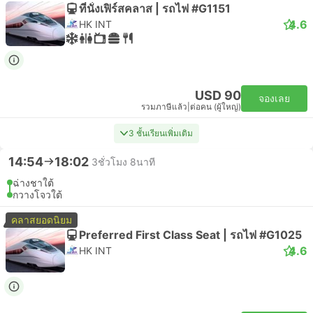
ที่นั่งเฟิร์สคลาส | รถไฟ #G1151
4.6
HK INT
USD 90
จองเลย
รวมภาษีแล้ว
|
ต่อคน (ผู้ใหญ่)
3 ชั้นเรียนเพิ่มเติม
14:54
18:02
3ชั่วโมง 8นาที
ฉ่างชาใต้
กวางโจวใต้
คลาสยอดนิยม
Preferred First Class Seat | รถไฟ #G1025
4.6
HK INT