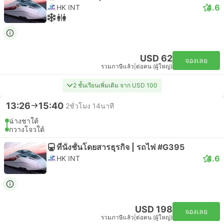
4.6
HK INT
USD 62
จองเลย
รวมภาษีแล้ว
|
ต่อคน (ผู้ใหญ่)
2 ชั้นเรียนเพิ่มเติม จาก USD 100
13:26
15:40
2ชั่วโมง 14นาที
ฉ่างชาใต้
กวางโจวใต้
ที่นั่งชั้นโดยสารธุรกิจ | รถไฟ #G395
4.6
HK INT
USD 198
จองเลย
รวมภาษีแล้ว
|
ต่อคน (ผู้ใหญ่)