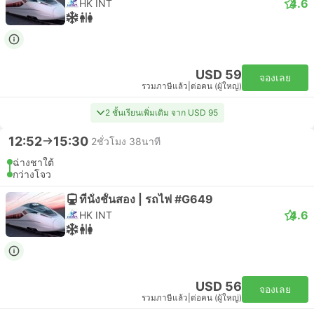
4.6
HK INT
USD 59
จองเลย
รวมภาษีแล้ว
|
ต่อคน (ผู้ใหญ่)
2 ชั้นเรียนเพิ่มเติม จาก USD 95
12:52
15:30
2ชั่วโมง 38นาที
ฉ่างชาใต้
กว่างโจว
ที่นั่งชั้นสอง | รถไฟ #G649
4.6
HK INT
USD 56
จองเลย
รวมภาษีแล้ว
|
ต่อคน (ผู้ใหญ่)