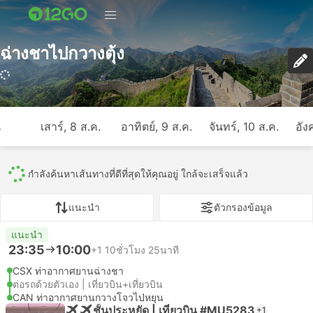
ฉ่างชาไปกวางตุ้ง
241 การเดินทาง (USD 47 – USD 237)
ี
เสาร์, 8 ส.ค.
อาทิตย์, 9 ส.ค.
จันทร์, 10 ส.ค.
อัง
ทั้งหมด
241
235
6
แนะนำ
ตัวกรองข้อมูล
แนะนำ
23:35
10:00
+1
10ชั่วโมง 25นาที
CSX ท่าอากาศยานฉ่างชา
ต่อรถด้วยตัวเอง | เที่ยวบิน+เที่ยวบิน
CAN ท่าอากาศยานกวางโจวไป่หยุน
ชั้นประหยัด | เที่ยวบิน #MU5283
+1