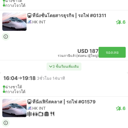
ฉ่างชาใต้
กวางโจวใต้
ที่นั่งชั้นโดยสารธุรกิจ | รถไฟ #G1311
4.6
HK INT
USD 187
จองเลย
รวมภาษีแล้ว
|
ต่อคน (ผู้ใหญ่)
3 ชั้นเรียนเพิ่มเติม
16:04
19:18
3ชั่วโมง 14นาที
ฉ่างชาใต้
กวางโจวใต้
ที่นั่งเฟิร์สคลาส | รถไฟ #G1579
4.6
HK INT