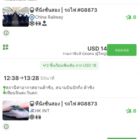
ที่นั่งชั้นสอง | รถไฟ #G8873
4.6
China Railway
USD 14
จองเลย
รวมภาษีแล้ว
|
ต่อคน (ผู้ใหญ่)
2 ชั้นเรียนเพิ่มเติม จาก USD 18
12:38
13:28
50นาที
สถานีท่าอากาศยานต้าซิง, สนามบินปักกิ่ง ต้าซิง
เทียนจินตะวันตก
ที่นั่งชั้นสอง | รถไฟ #G8873
4.6
HK INT