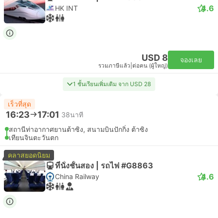
4.6
HK INT
USD 8
จองเลย
รวมภาษีแล้ว
|
ต่อคน (ผู้ใหญ่)
1 ชั้นเรียนเพิ่มเติม จาก USD 28
เร็วที่สุด
16:23
17:01
38นาที
สถานีท่าอากาศยานต้าซิง, สนามบินปักกิ่ง ต้าซิง
เทียนจินตะวันตก
คลาสยอดนิยม
ที่นั่งชั้นสอง | รถไฟ #G8863
4.6
China Railway