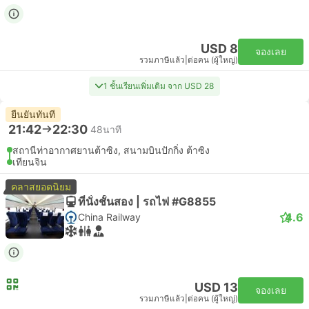
USD 8
จองเลย
รวมภาษีแล้ว
|
ต่อคน (ผู้ใหญ่)
1 ชั้นเรียนเพิ่มเติม จาก USD 28
ยืนยันทันที
21:42
22:30
48นาที
สถานีท่าอากาศยานต้าซิง, สนามบินปักกิ่ง ต้าซิง
เทียนจิน
คลาสยอดนิยม
ที่นั่งชั้นสอง | รถไฟ #G8855
4.6
China Railway
USD 13
จองเลย
รวมภาษีแล้ว
|
ต่อคน (ผู้ใหญ่)