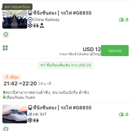
คลาสยอดนิยม
ที่นั่งชั้นสอง | รถไฟ #G8855
4.6
China Railway
USD 12
จองเลย
รวมภาษีแล้ว
|
ต่อคน (ผู้ใหญ่)
1 ชั้นเรียนเพิ่มเติม จาก USD 24
เร็วที่สุด
21:42
22:20
38นาที
สถานีท่าอากาศยานต้าซิง, สนามบินปักกิ่ง ต้าซิง
เทียนจินตะวันตก
ที่นั่งชั้นสอง | รถไฟ #G8855
4.6
HK INT