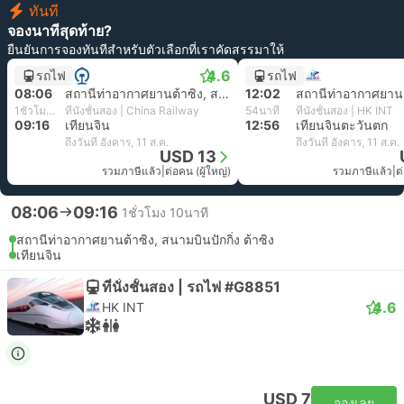
ทันที
จองนาทีสุดท้าย?
ยืนยันการจองทันทีสำหรับตัวเลือกที่เราคัดสรรมาให้
4.6
รถไฟ
รถไฟ
08:06
สถานีท่าอากาศยานต้าซิง, สนามบินปักกิ่ง ต้าซิง
12:02
1ชั่วโมง 10นาที
ที่นั่งชั้นสอง | China Railway
54นาที
ที่นั่งชั้นสอง | HK INT
09:16
เทียนจิน
12:56
เทียนจินตะวันตก
ถึงวันที่ อังคาร, 11 ส.ค.
ถึงวันที่ อังคาร, 11 ส.ค.
USD 13
รวมภาษีแล้ว
|
ต่อคน (ผู้ใหญ่)
รวมภาษีแล้ว
|
ต
08:06
09:16
1ชั่วโมง 10นาที
สถานีท่าอากาศยานต้าซิง, สนามบินปักกิ่ง ต้าซิง
เทียนจิน
ที่นั่งชั้นสอง | รถไฟ #G8851
4.6
HK INT
USD 7
จองเลย