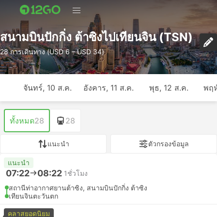
สนามบินปักกิ่ง ต้าซิงไปเทียนจิน (TSN)
28 การเดินทาง (USD 6 – USD 34)
จันทร์, 10 ส.ค.
อังคาร, 11 ส.ค.
พุธ, 12 ส.ค.
พฤห
ทั้งหมด
28
28
แนะนำ
ตัวกรองข้อมูล
แนะนำ
07:22
08:22
1ชั่วโมง
สถานีท่าอากาศยานต้าซิง, สนามบินปักกิ่ง ต้าซิง
เทียนจินตะวันตก
คลาสยอดนิยม