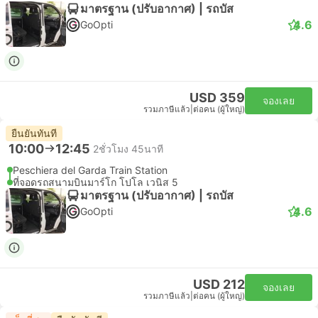
มาตรฐาน (ปรับอากาศ) | รถบัส
4.6
GoOpti
USD 359
จองเลย
รวมภาษีแล้ว
|
ต่อคน (ผู้ใหญ่)
ยืนยันทันที
10:00
12:45
2ชั่วโมง 45นาที
Peschiera del Garda Train Station
ที่จอดรถสนามบินมาร์โก โปโล เวนิส 5
มาตรฐาน (ปรับอากาศ) | รถบัส
4.6
GoOpti
USD 212
จองเลย
รวมภาษีแล้ว
|
ต่อคน (ผู้ใหญ่)