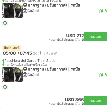
ที่จอดรถสนามบินมาร์โก โปโล เวนิส 5
มาตรฐาน (ปรับอากาศ) | รถบัส
4.6
GoOpti
USD 212
จองเลย
รวมภาษีแล้ว
|
ต่อคน (ผู้ใหญ่)
ยืนยันทันที
05:00
07:45
2ชั่วโมง 45นาที
Peschiera del Garda Train Station
สถานีขนส่งรถบัสท่าเรือเวนิส
มาตรฐาน (ปรับอากาศ) | รถบัส
4.6
GoOpti
USD 366
จองเลย
รวมภาษีแล้ว
|
ต่อคน (ผู้ใหญ่)