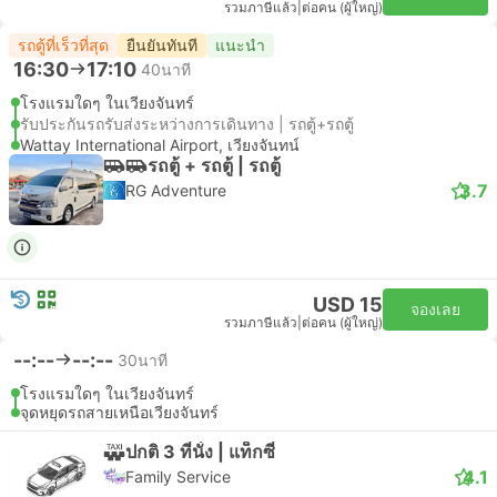
รวมภาษีแล้ว
|
ต่อคน (ผู้ใหญ่)
รถตู้ที่เร็วที่สุด
ยืนยันทันที
แนะนำ
16:30
17:10
40นาที
โรงแรมใดๆ ในเวียงจันทร์
รับประกันรถรับส่งระหว่างการเดินทาง | รถตู้+รถตู้
Wattay International Airport, เวียงจันทน์
รถตู้ + รถตู้ | รถตู้
3.7
RG Adventure
USD 15
จองเลย
รวมภาษีแล้ว
|
ต่อคน (ผู้ใหญ่)
--:--
--:--
30นาที
โรงแรมใดๆ ในเวียงจันทร์
จุดหยุดรถสายเหนือเวียงจันทร์
ปกติ 3 ที่นั่ง | แท็กซี่
4.1
Family Service