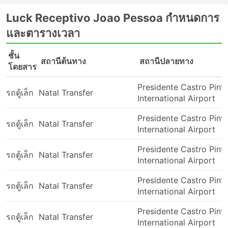
ไม่มีตัวเลือก ชั้นตั๋วที่นั่งให้คุณ ส่วนใหญ่จะมีที่นั่งเหมือนกัน
หมด จะเรียกว่าแบบธรรมดา วีไอพี หรืออื่นๆ แต่สิ่งที่แตกต่าง
Luck Receptivo Joao Pessoa กำหนดการ
คือประเภทของรถตู้นั่นเอง รถตู้บางคันรองรับผู้โดยสารได้ 9-
และตารางเวลา
10 คนเท่านั้น สำหรับนักเดินทาง นี่หมายถึงที่นั่งที่กว้างขึ้น
พื้นที่มากขึ้น และการเดินทางที่สะดวกสบายยิ่งขึ้น รถตู้ที่
ชั้น
สามารถรองรับผู้โดยสารได้ถึง 15 คนก็ใช้ได้ แต่ต้องเผื่อพื้นที่
สถานีต้นทาง
สถานีปลายทาง
โดยสาร
สำหรับขาและข้อศอกของคุณ และหลายครั้ง สำหรับสัมภาระ
ของคุณด้วย บางครั้ง การซื้อที่นั่งสองที่นั่งแทนที่จะเป็นที่นั่ง
Presidente Castro Pint
รถตู้เล็ก
Natal Transfer
เดียวก็อาจเป็นความคิดที่ดีเพื่อให้แน่ใจว่าการเดินทางจะ
International Airport
สะดวกสบายยิ่งขึ้น แต่ควรตรวจสอบกับผู้ประกอบการว่า
อนุญาตในเส้นทางของคุณหรือไม่ ก่อนที่คุณจะจองตั๋วรถตู้
Presidente Castro Pint
รถตู้เล็ก
Natal Transfer
โปรดอ่านบทความรีวิวเกี่ยวกับบริการรถตู้ของ Luck
International Airport
Receptivo Joao Pessoa เพื่อดูว่าควรทำอย่างไร
Presidente Castro Pint
การเดินทางโดยรถตู้: ข้อดีและข้อเสีย
รถตู้เล็ก
Natal Transfer
International Airport
ข้อดีของการเดินทางด้วยรถตู้
Presidente Castro Pint
รถตู้เล็ก
Natal Transfer
International Airport
รถตู้เป็นทางเดียวที่จะไปถึงจุดหมายปลายทางที่ห่างไกล
Presidente Castro Pint
ที่สุด เมืองหรือหมู่บ้านเล็กๆ ที่ไม่สามารถเดินทางด้วยรถ
รถตู้เล็ก
Natal Transfer
International Airport
บัสขนาดใหญ่หรือรถไฟไม่ได้