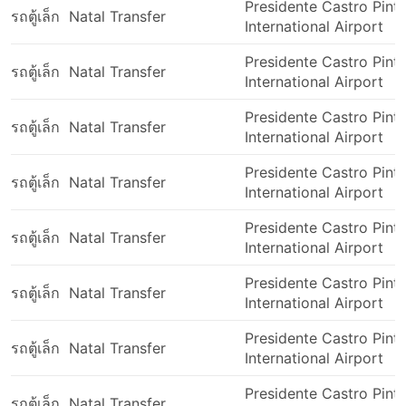
คันจำกัดสัมภาระสำหรับตั๋วหนึ่งใบต่อชิ้น หากคุณมี
Presidente Castro Pint
รถตู้เล็ก
Natal Transfer
กระเป๋า กระเป๋าเดินทาง หรือเป้หลายใบ คุณอาจถูกขอ
International Airport
ให้ซื้อตั๋วแยกต่างหากสำหรับกระเป๋าเดินทางของคุณ ซึ่ง
ทำให้การเดินทางมีราคาแพงกว่าสองเท่า
Presidente Castro Pint
รถตู้เล็ก
Natal Transfer
International Airport
รถตู้บางคันไม่วิ่งตามตารางเวลา ในบางเส้นทาง รถตู้จะ
ออกเมื่อเต็มเท่านั้น ตรวจสอบกับผู้บริการขายตั๋วก่อนซื้อ
Presidente Castro Pint
ตั๋ว มิฉะนั้น คุณอาจต้องรอนานกว่าที่คาดไว้จนกว่ารถตู้
รถตู้เล็ก
Natal Transfer
International Airport
จะเต็ม
หากมีคนขับที่ประมาทในการขนส่งวิธีอื่นมากกว่ารถตู้
Presidente Castro Pint
รถตู้เล็ก
Natal Transfer
เราจะไม่รู้เลย บริษัทบางแห่งจะติดตั้งชุดควบคุม
International Airport
ความเร็วบนรถของตน แต่ก็ไม่ใช่กรณีที่หายากนักที่จะ
Presidente Castro Pint
ได้ยินเสียงบี๊บตลอดการเดินทางโดยที่คนขับไม่ได้สนใจ
รถตู้เล็ก
Natal Transfer
International Airport
อย่าลืมคาดเข็มขัดนิรภัยทุกครั้งขณะโดยสารรถตู้ แม้ว่า
บางครั้งคุณจะต้องทำการตรวจสอบเพื่อดูว่าเข็มขัดนิรภัย
Presidente Castro Pint
ของคุณอยู่ที่ไหน
รถตู้เล็ก
Natal Transfer
International Airport
สำหรับผู้ที่มีอาการเมารถได้ง่าย มีคำแนะนำที่ดี: รับ
ประทานยาของคุณครึ่งชั่วโมงก่อนการเดินทางโดยรถตู้
Presidente Castro Pint
รถตู้เล็ก
Natal Transfer
โดยเฉพาะอย่างยิ่งหากเส้นทางของคุณคดเคี้ยว คุณอาจ
International Airport
จะรู้สึกเมาเมื่อเดินทางโดยรถตู้มากกว่ารถประจำทาง
Presidente Castro Pint
รถตู้เล็ก
Natal Transfer