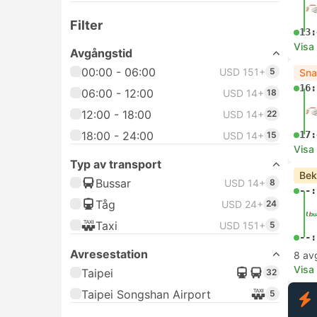
Filter
13:
Visa
Avgångstid
00:00 - 06:00
USD 151+
5
Sna
16:
06:00 - 12:00
USD 14+
18
12:00 - 18:00
USD 14+
22
18:00 - 24:00
17:
USD 14+
15
Visa
Typ av transport
Bek
Bussar
USD 14+
8
--:
Tåg
USD 24+
24
Taxi
USD 151+
5
--:
Avresestation
8 av
Visa
Taipei
32
Taipei Songshan Airport
5