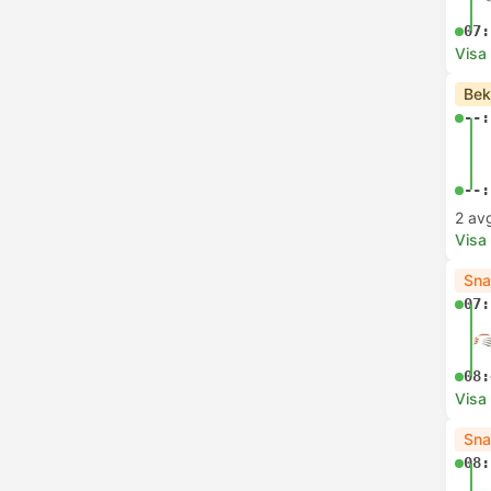
07:
Visa
Bek
--:
--:
2 av
Visa
Sna
07:
08:
Visa
Sna
08: