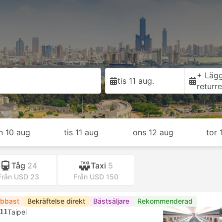
+ Lägg 
tis 11 aug.
returr
n 10 aug
tis 11 aug
ons 12 aug
tor 
Tåg
24
Taxi
5
Från USD 23
Från USD 150
bbast
Bekräftelse direkt
Bästsäljare
Rekommenderad
11
Taipei