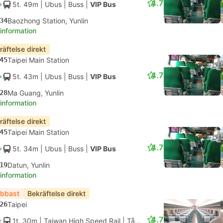
4.7
5t. 49m
| Ubus
|
Buss
|
VIP Bus
34
Baozhong Station, Yunlin
 information
räftelse direkt
45
Taipei Main Station
4.7
5t. 43m
| Ubus
|
Buss
|
VIP Bus
28
Ma Guang, Yunlin
 information
räftelse direkt
45
Taipei Main Station
4.7
5t. 34m
| Ubus
|
Buss
|
VIP Bus
19
Datun, Yunlin
 information
bbast
Bekräftelse direkt
26
Taipei
4.7
1t. 30m
| Taiwan High Speed Rail
|
Tåg #803
|
Standardplats