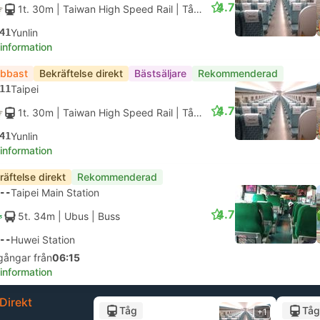
4.7
1t. 30m
| Taiwan High Speed Rail
|
Tåg #825
|
Standardplats
41
Yunlin
 information
bbast
Bekräftelse direkt
Bästsäljare
Rekommenderad
11
Taipei
4.7
1t. 30m
| Taiwan High Speed Rail
|
Tåg #841
|
Standardplats
41
Yunlin
 information
räftelse direkt
Rekommenderad
--
Taipei Main Station
4.7
5t. 34m
| Ubus
|
Buss
--
Huwei Station
gångar från
06:15
 information
Direkt
Tåg
Tåg
+1