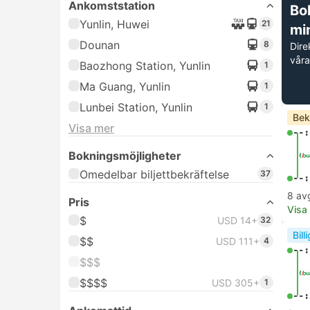
Ankomststation
Bok
Yunlin, Huwei
21
mi
Dounan
8
Dire
våra
Baozhong Station, Yunlin
1
Ma Guang, Yunlin
1
Lunbei Station, Yunlin
1
Bek
Visa mer
--:
Bokningsmöjligheter
Omedelbar biljettbekräftelse
37
--:
8 av
Pris
Visa
$
USD 14+
32
Bill
$$
USD 111+
4
--:
$$$
$$$$
USD 305+
1
--: