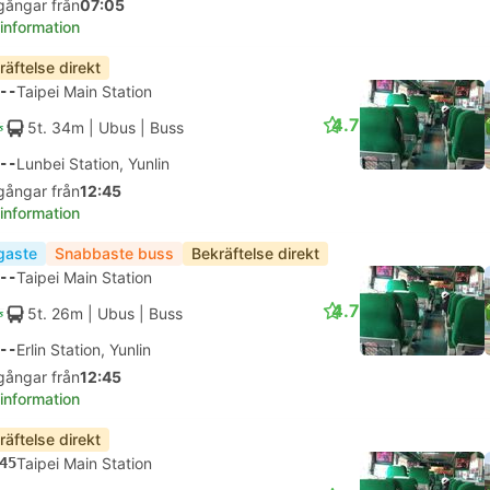
gångar från
07:05
 information
räftelse direkt
--
Taipei Main Station
4.7
5t. 34m
| Ubus
|
Buss
--
Lunbei Station, Yunlin
gångar från
12:45
 information
igaste
Snabbaste buss
Bekräftelse direkt
--
Taipei Main Station
4.7
5t. 26m
| Ubus
|
Buss
--
Erlin Station, Yunlin
gångar från
12:45
 information
räftelse direkt
45
Taipei Main Station