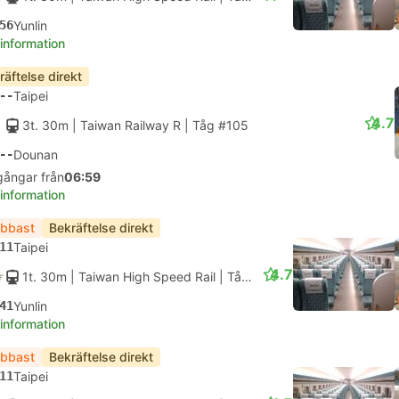
56
Yunlin
 information
räftelse direkt
--
Taipei
4.7
3t. 30m
| Taiwan Railway R
|
Tåg #105
--
Dounan
gångar från
06:59
 information
bbast
Bekräftelse direkt
11
Taipei
4.7
1t. 30m
| Taiwan High Speed Rail
|
Tåg #805
|
Standardplats
41
Yunlin
 information
bbast
Bekräftelse direkt
11
Taipei