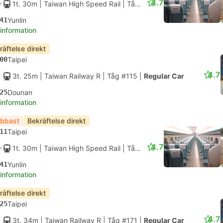
4.7
1t. 30m
| Taiwan High Speed Rail
|
Tåg #809
|
Standardplats
41
Yunlin
 information
räftelse direkt
00
Taipei
4.7
3t. 25m
| Taiwan Railway R
|
Tåg #115
|
Regular Car
25
Dounan
 information
bbast
Bekräftelse direkt
11
Taipei
4.7
1t. 30m
| Taiwan High Speed Rail
|
Tåg #813
|
Standardplats
41
Yunlin
 information
räftelse direkt
25
Taipei
4.7
3t. 34m
| Taiwan Railway R
|
Tåg #171
|
Regular Car