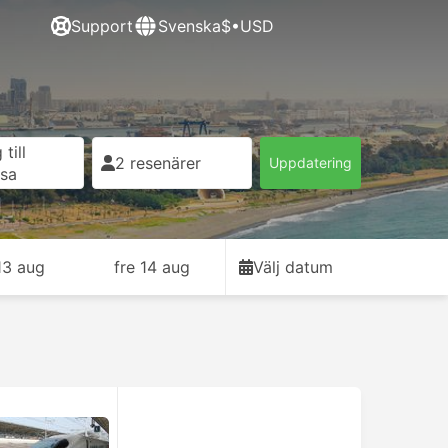
Support
Svenska
$•USD
till
2 resenärer
Uppdatering
esa
13 aug
fre 14 aug
Välj datum