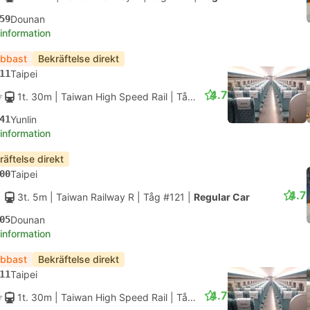
59
Dounan
 information
bbast
Bekräftelse direkt
11
Taipei
4.7
1t. 30m
| Taiwan High Speed Rail
|
Tåg #817
|
Standardplats
41
Yunlin
 information
räftelse direkt
00
Taipei
4.7
3t. 5m
| Taiwan Railway R
|
Tåg #121
|
Regular Car
05
Dounan
 information
bbast
Bekräftelse direkt
11
Taipei
4.7
1t. 30m
| Taiwan High Speed Rail
|
Tåg #821
|
Standardplats