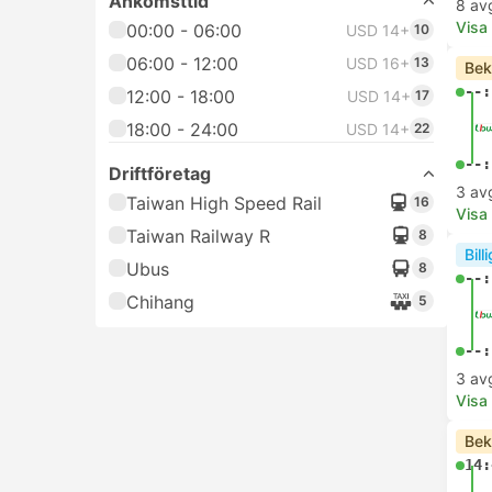
Ankomsttid
8 av
Visa
00:00 - 06:00
USD 14+
10
06:00 - 12:00
USD 16+
13
Bek
--:
12:00 - 18:00
USD 14+
17
18:00 - 24:00
USD 14+
22
--:
Driftföretag
3 av
Taiwan High Speed Rail
16
Visa
Taiwan Railway R
8
Bill
Ubus
8
--:
Chihang
5
--:
3 av
Visa
Bek
14: