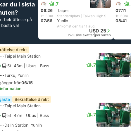
ar du i sista
4.7
4
06:26
Taipei
07:11
nuten?
1t. 30m
Standardplats | Taiwan High Speed Rail
1t. 30m
kt bekräftelse på
07:56
Yunlin
08:41
 bästa val
Ankomst den tis 11 aug
USD 25
Inklusive skatter
|
per vuxen
räftelse direkt
--
Taipei Main Station
4.7
5t. 43m
| Ubus
|
Buss
--
Turku, Yunlin
gångar från
06:15
 information
igaste
Bekräftelse direkt
--
Taipei Main Station
4.7
5t. 47m
| Ubus
|
Buss
--
Dalin Station, Yunlin