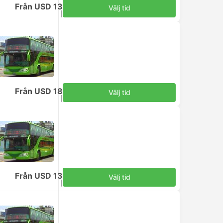
Från USD 13
Välj tid
Inklusive skatter
|
per vuxen
Från USD 18
Välj tid
Inklusive skatter
|
per vuxen
Från USD 13
Välj tid
Inklusive skatter
|
per vuxen