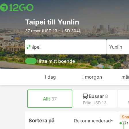
Taipei till Yunlin
37 resor (USD 13 – USD 304)
Taipei
Yunlin
Hitta mitt boende
I dag
I morgon
må
Bussar
8
Allt
37
Från USD 13
Sna
Sortera på
Rekommenderad
12: