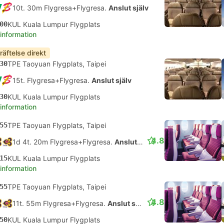
10t. 30m Flygresa+Flygresa.
Anslut själv
00
KUL Kuala Lumpur Flygplats
 information
räftelse direkt
30
TPE Taoyuan Flygplats, Taipei
15t. Flygresa+Flygresa.
Anslut själv
30
KUL Kuala Lumpur Flygplats
 information
55
TPE Taoyuan Flygplats, Taipei
4.8
1d 4t. 20m Flygresa+Flygresa.
Anslut själv
15
KUL Kuala Lumpur Flygplats
 information
55
TPE Taoyuan Flygplats, Taipei
4.8
11t. 55m Flygresa+Flygresa.
Anslut själv
50
KUL Kuala Lumpur Flygplats