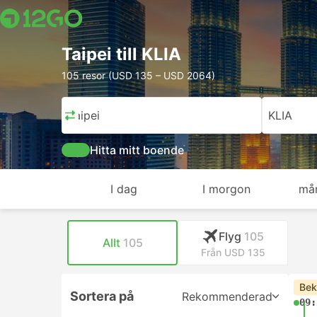
Taipei till KLIA
105 resor (USD 135 – USD 2064)
Taipei
KLIA
Hitta mitt boende
I dag
I morgon
må
Flyg
105
Allt
105
Från USD 135
Bek
Sortera på
Rekommenderad
09: