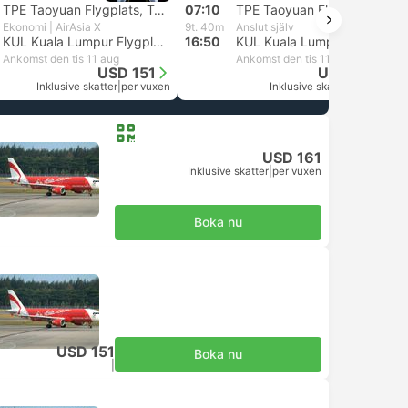
TPE Taoyuan Flygplats, Taipei
07:10
TPE Taoyuan Flygplats, Taipei
Ekonomi | AirAsia X
9t. 40m
Anslut själv
KUL Kuala Lumpur Flygplats
16:50
KUL Kuala Lumpur Flygplats
Ankomst den tis 11 aug
Ankomst den tis 11 aug
USD 151
USD 1354
Inklusive skatter
|
per vuxen
Inklusive skatter
|
per vuxen
USD 161
Inklusive skatter
|
per vuxen
Boka nu
USD 151
Boka nu
Inklusive skatter
|
per vuxen