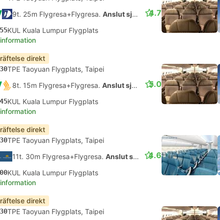
4.7
9t. 25m Flygresa+Flygresa.
Anslut själv
55
KUL Kuala Lumpur Flygplats
 information
räftelse direkt
30
TPE Taoyuan Flygplats, Taipei
5.0
8t. 15m Flygresa+Flygresa.
Anslut själv
45
KUL Kuala Lumpur Flygplats
 information
räftelse direkt
30
TPE Taoyuan Flygplats, Taipei
4.6
11t. 30m Flygresa+Flygresa.
Anslut själv
00
KUL Kuala Lumpur Flygplats
 information
räftelse direkt
30
TPE Taoyuan Flygplats, Taipei