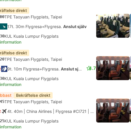
räftelse direkt
00
TPE Taoyuan Flygplats, Taipei
17t. 30m Flygresa+Flygresa.
Anslut själv
30
KUL Kuala Lumpur Flygplats
 information
räftelse direkt
20
TPE Taoyuan Flygplats, Taipei
4.7
9t. 10m Flygresa+Flygresa.
Anslut själv
30
KUL Kuala Lumpur Flygplats
 information
bbast
Bekräftelse direkt
45
TPE Taoyuan Flygplats, Taipei
4t. 40m
| China Airlines
|
Flygresa #CI721
|
Ekonomi
25
KUL Kuala Lumpur Flygplats
 information