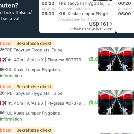
00:20
TPE Taoyuan Flygplats, Taipei
00:20
nuten?
4t. 40m
Ekonomi | AirAsia X
4t. 40m
kt bekräftelse på
05:00
KUL Kuala Lumpur Flygplats
05:00
 bästa val
Ankomst den tis 11 aug
USD 161
Inklusive skatter
|
per vuxen
bbast
Bekräftelse direkt
20
TPE Taoyuan Flygplats, Taipei
5.0
4t. 40m
| AirAsia X
|
Flygresa #D7379
|
Ekonomi
00
KUL Kuala Lumpur Flygplats
 information
bbast
Bekräftelse direkt
20
TPE Taoyuan Flygplats, Taipei
5.0
4t. 40m
| AirAsia X
|
Flygresa #D7379
|
Ekonomi
00
KUL Kuala Lumpur Flygplats
 information
bbast
Bekräftelse direkt