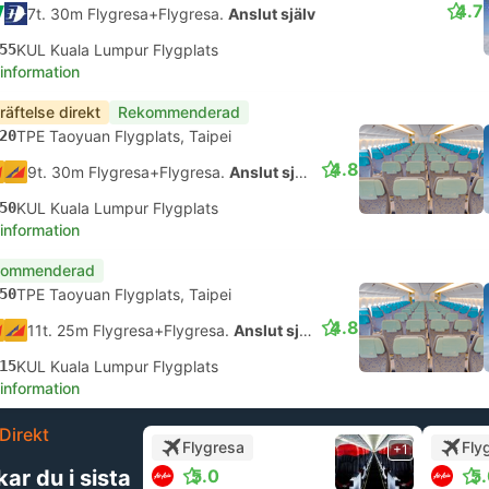
4.7
7t. 30m Flygresa+Flygresa.
Anslut själv
55
KUL Kuala Lumpur Flygplats
 information
räftelse direkt
Rekommenderad
20
TPE Taoyuan Flygplats, Taipei
4.8
9t. 30m Flygresa+Flygresa.
Anslut själv
50
KUL Kuala Lumpur Flygplats
 information
kommenderad
50
TPE Taoyuan Flygplats, Taipei
4.8
11t. 25m Flygresa+Flygresa.
Anslut själv
15
KUL Kuala Lumpur Flygplats
 information
Direkt
Flygresa
Fly
+1
ar du i sista
5.0
5