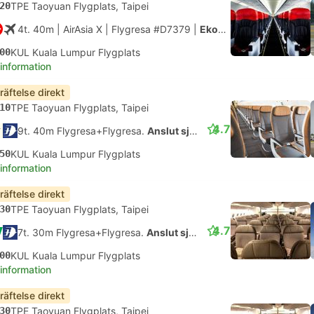
20
TPE Taoyuan Flygplats, Taipei
4t. 40m
| AirAsia X
|
Flygresa #D7379
|
Ekonomi
00
KUL Kuala Lumpur Flygplats
 information
räftelse direkt
10
TPE Taoyuan Flygplats, Taipei
4.7
9t. 40m Flygresa+Flygresa.
Anslut själv
50
KUL Kuala Lumpur Flygplats
 information
räftelse direkt
30
TPE Taoyuan Flygplats, Taipei
4.7
7t. 30m Flygresa+Flygresa.
Anslut själv
00
KUL Kuala Lumpur Flygplats
 information
räftelse direkt
30
TPE Taoyuan Flygplats, Taipei