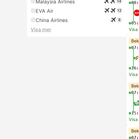
Malaysia Airlines
14
00:
EVA Air
12
China Airlines
8
05:
Visa mer
Visa
Bek
07:
16:
Visa
Bek
07:
15:
Visa
Bek
07: