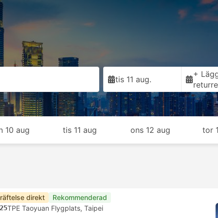
+ Lägg 
tis 11 aug.
returr
n 10 aug
tis 11 aug
ons 12 aug
tor 
räftelse direkt
Rekommenderad
25
TPE Taoyuan Flygplats, Taipei