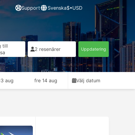
Support
Svenska
$•USD
till
2 resenärer
Uppdatering
esa
13 aug
fre 14 aug
Välj datum