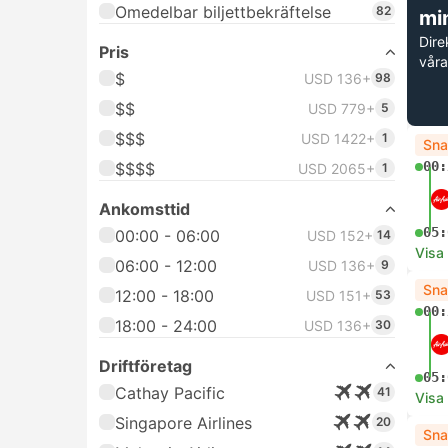
Omedelbar biljettbekräftelse
82
mi
Dire
Pris
våra
$
USD 136+
98
$$
USD 779+
5
$$$
USD 1422+
1
Sna
00:
$$$$
USD 2065+
1
Ankomsttid
05:
00:00 - 06:00
USD 152+
14
Visa
06:00 - 12:00
USD 136+
9
Sna
12:00 - 18:00
USD 151+
53
00:
18:00 - 24:00
USD 136+
30
Driftföretag
05:
Cathay Pacific
41
Visa
Singapore Airlines
20
Sna