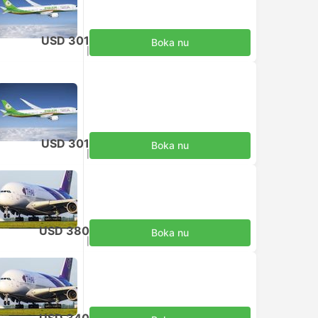
USD 301
Boka nu
Inklusive skatter
|
per vuxen
USD 301
Boka nu
Inklusive skatter
|
per vuxen
USD 380
Boka nu
Inklusive skatter
|
per vuxen