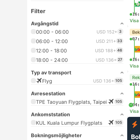
Filter
16:
Visa
Avgångstid
00:00 - 06:00
USD 152+
3
Bek
07:
06:00 - 12:00
USD 211+
33
12:00 - 18:00
USD 188+
46
18:00 - 24:00
16:
USD 136+
27
Visa
Typ av transport
Re
Flyg
USD 136+
105
16:
Avresestation
TPE Taoyuan Flygplats, Taipei
105
04:
+1
Visa
Ankomststation
KUL Kuala Lumpur Flygplats
105
Bokningsmöjligheter
Bok