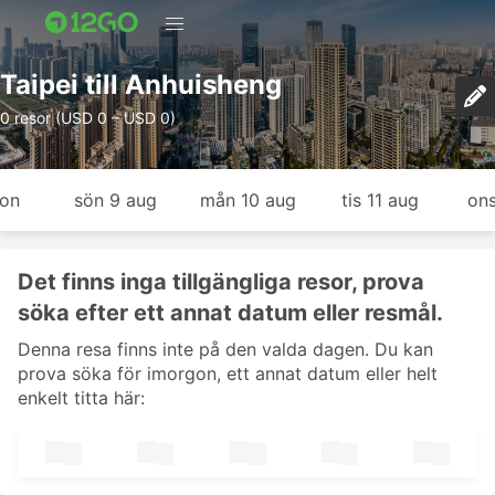
Taipei till Anhuisheng
0 resor (USD 0 – USD 0)
gon
sön 9 aug
mån 10 aug
tis 11 aug
ons
Det finns inga tillgängliga resor, prova
söka efter ett annat datum eller resmål.
Denna resa finns inte på den valda dagen. Du kan
prova söka för imorgon, ett annat datum eller helt
enkelt titta här: