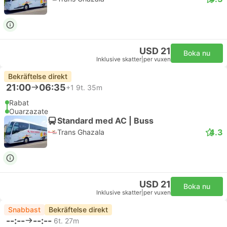
USD 21
Boka nu
Inklusive skatter
|
per vuxen
Bekräftelse direkt
21:00
06:35
+1
9t. 35m
Rabat
Ouarzazate
Standard med AC | Buss
4.3
Trans Ghazala
USD 21
Boka nu
Inklusive skatter
|
per vuxen
Snabbast
Bekräftelse direkt
--:--
--:--
6t. 27m