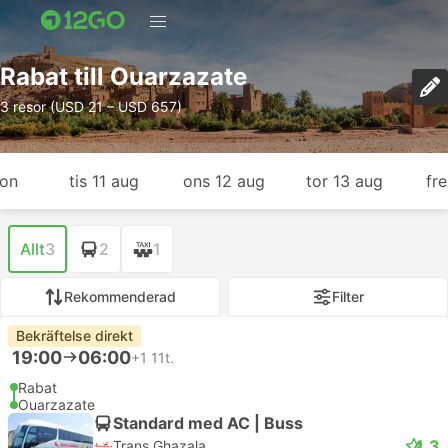
Rabat till Ouarzazate
3 resor (USD 21 – USD 657)
gon
tis 11 aug
ons 12 aug
tor 13 aug
fr
Allt
3
2
1
Rekommenderad
Filter
Bekräftelse direkt
19:00
06:00
+1
11t.
Rabat
Ouarzazate
Standard med AC | Buss
4.3
Trans Ghazala