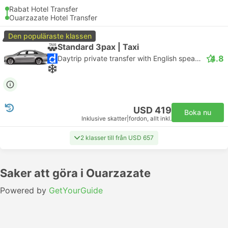
Rabat Hotel Transfer
Ouarzazate Hotel Transfer
Den populäraste klassen
Standard 3pax | Taxi
4.8
Daytrip private transfer with English speaking driver
USD 419
Boka nu
Inklusive skatter
|
fordon, allt inkl.
2 klasser till från USD 657
Saker att göra i Ouarzazate
Powered by
GetYourGuide