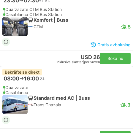
23:30
07:30
+1
8t.
Ouarzazate CTM Bus Station
Casablanca CTM Bus Station
Komfort | Buss
4.5
CTM
Gratis avbokning
USD 26
Boka nu
Inklusive skatter
|
per vuxen
Bekräftelse direkt
08:00
16:00
8t.
Ouarzazate
Casablanca
Standard med AC | Buss
4.3
Trans Ghazala