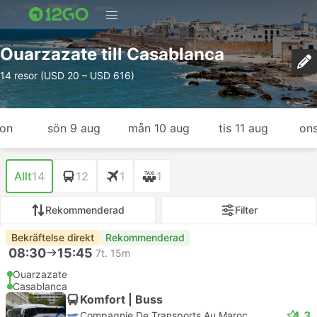
Ouarzazate till Casablanca
14 resor (USD 20 – USD 616)
gon
sön 9 aug
mån 10 aug
tis 11 aug
ons
Allt
14
12
1
1
Rekommenderad
Filter
Bekräftelse direkt
Rekommenderad
08:30
15:45
7t. 15m
Ouarzazate
Casablanca
Komfort | Buss
4.3
Compagnie De Transports Au Maroc