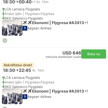
18:30
00:40
+1
6t. 10m
LCA Larnaca Flygplats
Anslut själv | Flygresa+Flygresa
SKG Salonicco Flygplats
Ekonomi | Flygresa #A3913
+1
Aegean Airlines
USD 646
Boka nu
Inklusive skatter
|
per vuxen
Bekräftelse direkt
18:30
22:45
4t. 15m
LCA Larnaca Flygplats
Anslut själv | Flygresa+Flygresa
SKG Salonicco Flygplats
Ekonomi | Flygresa #A3913
+1
Aegean Airlines