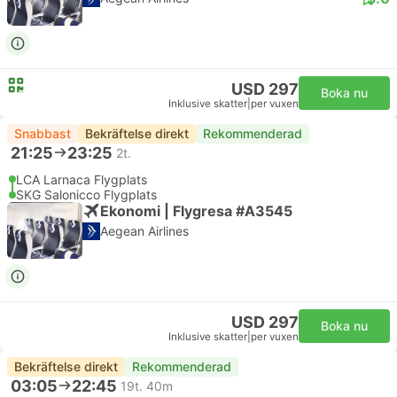
USD 297
Boka nu
Inklusive skatter
|
per vuxen
Snabbast
Bekräftelse direkt
Rekommenderad
21:25
23:25
2t.
LCA Larnaca Flygplats
SKG Salonicco Flygplats
Ekonomi | Flygresa #A3545
Aegean Airlines
USD 297
Boka nu
Inklusive skatter
|
per vuxen
Bekräftelse direkt
Rekommenderad
03:05
22:45
19t. 40m