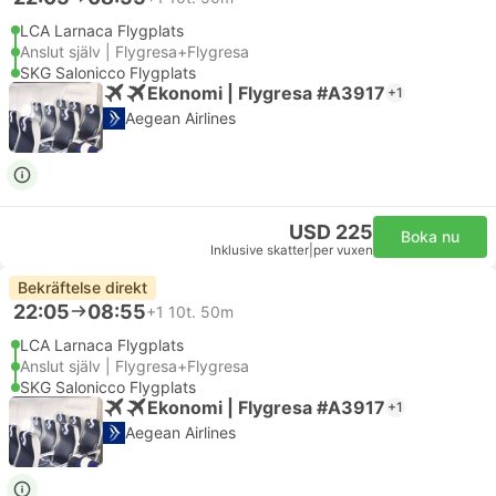
LCA Larnaca Flygplats
Anslut själv | Flygresa+Flygresa
SKG Salonicco Flygplats
Ekonomi | Flygresa #A3917
+1
Aegean Airlines
USD 225
Boka nu
Inklusive skatter
|
per vuxen
Bekräftelse direkt
22:05
08:55
+1
10t. 50m
LCA Larnaca Flygplats
Anslut själv | Flygresa+Flygresa
SKG Salonicco Flygplats
Ekonomi | Flygresa #A3917
+1
Aegean Airlines