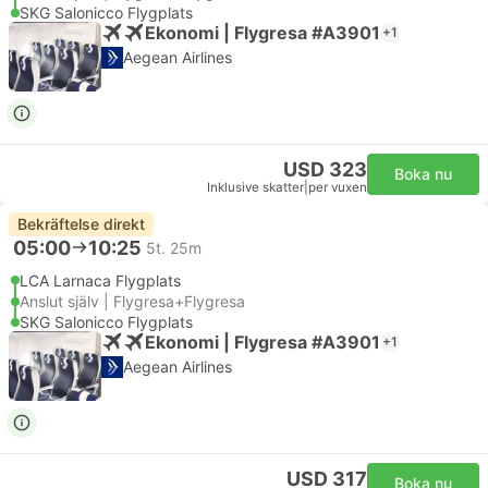
SKG Salonicco Flygplats
Ekonomi | Flygresa #A3901
+1
Aegean Airlines
USD 323
Boka nu
Inklusive skatter
|
per vuxen
Bekräftelse direkt
05:00
10:25
5t. 25m
LCA Larnaca Flygplats
Anslut själv | Flygresa+Flygresa
SKG Salonicco Flygplats
Ekonomi | Flygresa #A3901
+1
Aegean Airlines
USD 317
Boka nu