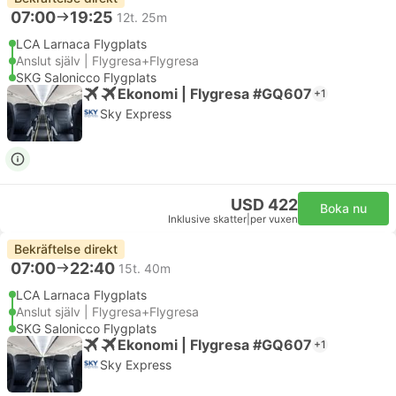
07:00
19:25
12t. 25m
LCA Larnaca Flygplats
Anslut själv | Flygresa+Flygresa
SKG Salonicco Flygplats
Ekonomi | Flygresa #GQ607
+1
Sky Express
USD 422
Boka nu
Inklusive skatter
|
per vuxen
Bekräftelse direkt
07:00
22:40
15t. 40m
LCA Larnaca Flygplats
Anslut själv | Flygresa+Flygresa
SKG Salonicco Flygplats
Ekonomi | Flygresa #GQ607
+1
Sky Express