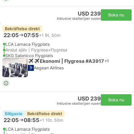
USD 239
Boka nu
Inklusive skatter
|
per vuxen
Bekräftelse direkt
22:05
07:55
+1
9t. 50m
LCA Larnaca Flygplats
Anslut själv | Flygresa+Flygresa
SKG Salonicco Flygplats
Ekonomi | Flygresa #A3917
+1
Aegean Airlines
USD 239
Boka nu
Inklusive skatter
|
per vuxen
Billigaste
Bekräftelse direkt
22:05
08:55
+1
10t. 50m
LCA Larnaca Flygplats