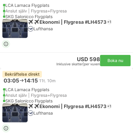
LCA Larnaca Flygplats
Anslut själv | Flygresa+Flygresa
SKG Salonicco Flygplats
Ekonomi | Flygresa #LH4573
+1
Lufthansa
USD 598
Boka nu
Inklusive skatter
|
per vuxen
Bekräftelse direkt
03:05
14:15
11t. 10m
LCA Larnaca Flygplats
Anslut själv | Flygresa+Flygresa
SKG Salonicco Flygplats
Ekonomi | Flygresa #LH4573
+1
Lufthansa