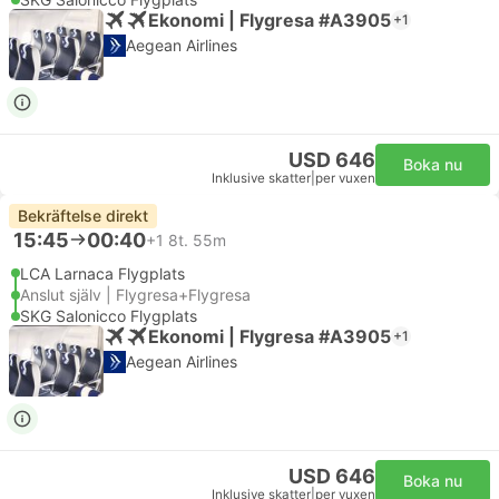
Ekonomi | Flygresa #A3905
+1
Aegean Airlines
USD 646
Boka nu
Inklusive skatter
|
per vuxen
Bekräftelse direkt
15:45
00:40
+1
8t. 55m
LCA Larnaca Flygplats
Anslut själv | Flygresa+Flygresa
SKG Salonicco Flygplats
Ekonomi | Flygresa #A3905
+1
Aegean Airlines
USD 646
Boka nu
Inklusive skatter
|
per vuxen