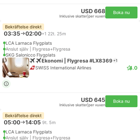
USD 668
Boka nu
Inklusive skatter
|
per vuxen
Bekräftelse direkt
03:35
02:00
+1
22t. 25m
LCA Larnaca Flygplats
Anslut själv | Flygresa+Flygresa
SKG Salonicco Flygplats
Ekonomi | Flygresa #LX8369
+1
4.0
SWISS International Airlines
USD 645
Boka nu
Inklusive skatter
|
per vuxen
Bekräftelse direkt
05:00
14:05
9t. 5m
LCA Larnaca Flygplats
Anslut själv | Flygresa+Flygresa