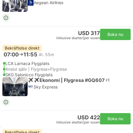
Aegean Airlines
USD 317
Boka nu
Inklusive skatter
|
per vuxen
Bekräftelse direkt
07:00
11:55
4t. 55m
LCA Larnaca Flygplats
Anslut själv | Flygresa+Flygresa
SKG Salonicco Flygplats
Ekonomi | Flygresa #GQ607
+1
Sky Express
USD 422
Boka nu
Inklusive skatter
|
per vuxen
Bekräftelse direkt