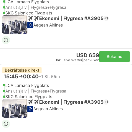
LCA Larnaca Flygplats
Anslut själv | Flygresa+Flygresa
SKG Salonicco Flygplats
Ekonomi | Flygresa #A3905
+1
Aegean Airlines
USD 659
Boka nu
Inklusive skatter
|
per vuxen
Bekräftelse direkt
15:45
00:40
+1
8t. 55m
LCA Larnaca Flygplats
Anslut själv | Flygresa+Flygresa
SKG Salonicco Flygplats
Ekonomi | Flygresa #A3905
+1
Aegean Airlines