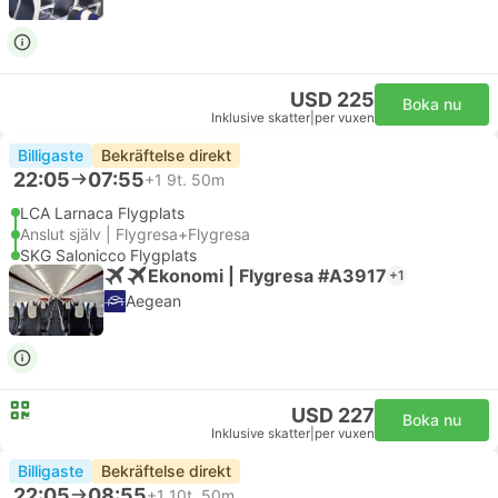
USD 225
Boka nu
Inklusive skatter
|
per vuxen
Billigaste
Bekräftelse direkt
22:05
07:55
+1
9t. 50m
LCA Larnaca Flygplats
Anslut själv | Flygresa+Flygresa
SKG Salonicco Flygplats
Ekonomi | Flygresa #A3917
+1
Aegean
USD 227
Boka nu
Inklusive skatter
|
per vuxen
Billigaste
Bekräftelse direkt
22:05
08:55
+1
10t. 50m