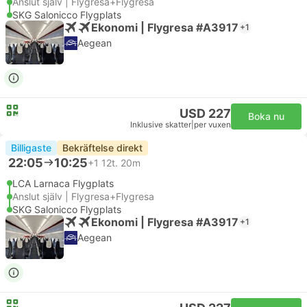
Anslut själv | Flygresa+Flygresa
SKG Salonicco Flygplats
Ekonomi | Flygresa #A3917
+1
Aegean
USD 227
Boka nu
Inklusive skatter
|
per vuxen
Billigaste
Bekräftelse direkt
22:05
10:25
+1
12t. 20m
LCA Larnaca Flygplats
Anslut själv | Flygresa+Flygresa
SKG Salonicco Flygplats
Ekonomi | Flygresa #A3917
+1
Aegean