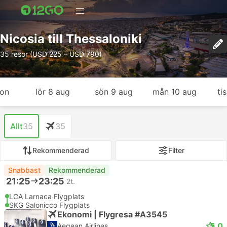
Nicosia till Thessaloniki
35 resor (USD 225 – USD 790)
gon
lör 8 aug
sön 9 aug
mån 10 aug
ti
Allt
35
35
Rekommenderad
Filter
Snabbast
Rekommenderad
21:25
23:25
2t.
LCA Larnaca Flygplats
SKG Salonicco Flygplats
Ekonomi | Flygresa #A3545
5.0
Aegean Airlines