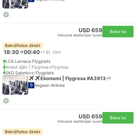
USD 659
Boka nu
Inklusive skatter
|
per vuxen
Bekräftelse direkt
18:30
00:40
+1
6t. 10m
LCA Larnaca Flygplats
Anslut själv | Flygresa+Flygresa
SKG Salonicco Flygplats
Ekonomi | Flygresa #A3913
+1
Aegean Airlines
USD 659
Boka nu
Inklusive skatter
|
per vuxen
Bekräftelse direkt