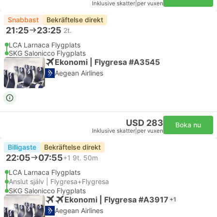
Inklusive skatter
|
per vuxen
Snabbast
Bekräftelse direkt
21:25
23:25
2t.
LCA Larnaca Flygplats
SKG Salonicco Flygplats
Ekonomi | Flygresa #A3545
Aegean Airlines
USD 283
Boka nu
Inklusive skatter
|
per vuxen
Billigaste
Bekräftelse direkt
22:05
07:55
+1
9t. 50m
LCA Larnaca Flygplats
Anslut själv | Flygresa+Flygresa
SKG Salonicco Flygplats
Ekonomi | Flygresa #A3917
+1
Aegean Airlines