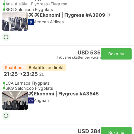
Anslut själv | Flygresa+Flygresa
SKG Salonicco Flygplats
Ekonomi | Flygresa #A3909
+1
Aegean Airlines
USD 535
Boka nu
Inklusive skatter
|
per vuxen
Snabbast
Bekräftelse direkt
21:25
23:25
2t.
LCA Larnaca Flygplats
SKG Salonicco Flygplats
Ekonomi | Flygresa #A3545
Aegean
USD 284
Boka nu