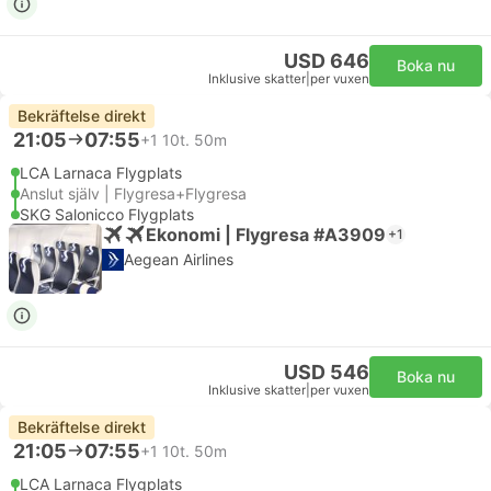
USD 646
Boka nu
Inklusive skatter
|
per vuxen
Bekräftelse direkt
21:05
07:55
+1
10t. 50m
LCA Larnaca Flygplats
Anslut själv | Flygresa+Flygresa
SKG Salonicco Flygplats
Ekonomi | Flygresa #A3909
+1
Aegean Airlines
USD 546
Boka nu
Inklusive skatter
|
per vuxen
Bekräftelse direkt
21:05
07:55
+1
10t. 50m
LCA Larnaca Flygplats