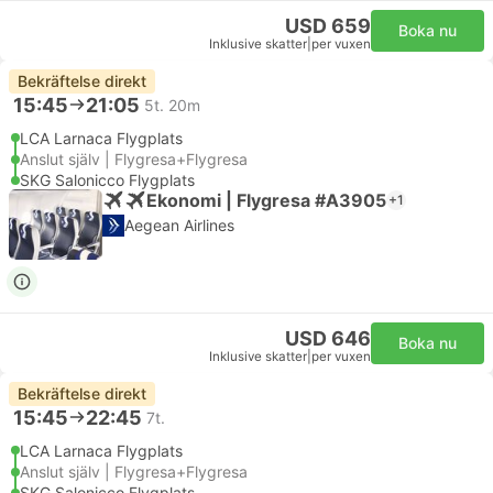
USD 659
Boka nu
Inklusive skatter
|
per vuxen
Bekräftelse direkt
15:45
21:05
5t. 20m
LCA Larnaca Flygplats
Anslut själv | Flygresa+Flygresa
SKG Salonicco Flygplats
Ekonomi | Flygresa #A3905
+1
Aegean Airlines
USD 646
Boka nu
Inklusive skatter
|
per vuxen
Bekräftelse direkt
15:45
22:45
7t.
LCA Larnaca Flygplats
Anslut själv | Flygresa+Flygresa
SKG Salonicco Flygplats