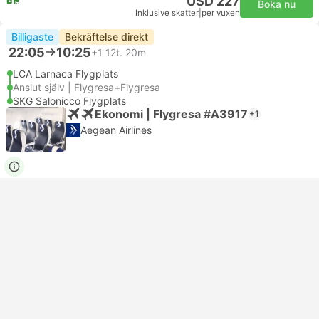
USD 227
Boka nu
Inklusive skatter
|
per vuxen
Billigaste
Bekräftelse direkt
22:05
10:25
+1
12t. 20m
LCA Larnaca Flygplats
Anslut själv | Flygresa+Flygresa
SKG Salonicco Flygplats
Ekonomi | Flygresa #A3917
+1
Aegean Airlines
USD 225
Boka nu
Inklusive skatter
|
per vuxen
Saker att göra i Thessaloniki
Powered by
GetYourGuide