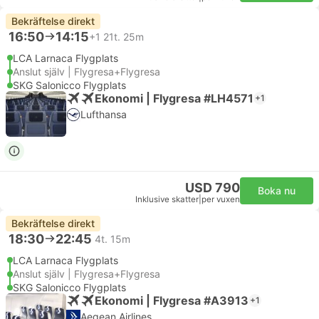
Bekräftelse direkt
16:50
14:15
+1
21t. 25m
LCA Larnaca Flygplats
Anslut själv | Flygresa+Flygresa
SKG Salonicco Flygplats
Ekonomi | Flygresa #LH4571
+1
Lufthansa
USD 790
Boka nu
Inklusive skatter
|
per vuxen
Bekräftelse direkt
18:30
22:45
4t. 15m
LCA Larnaca Flygplats
Anslut själv | Flygresa+Flygresa
SKG Salonicco Flygplats
Ekonomi | Flygresa #A3913
+1
Aegean Airlines