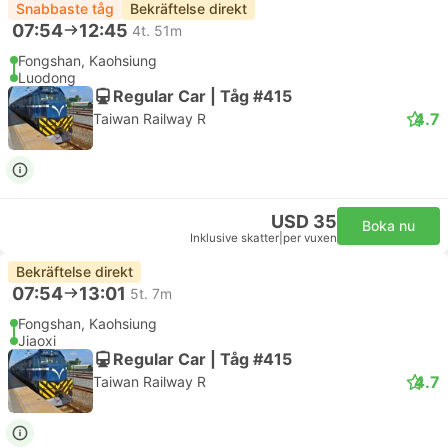
Snabbaste tåg
Bekräftelse direkt
07:54
12:45
4t. 51m
Fongshan, Kaohsiung
Luodong
Regular Car | Tåg #415
4.7
Taiwan Railway R
USD 35
Boka nu
Inklusive skatter
|
per vuxen
Bekräftelse direkt
07:54
13:01
5t. 7m
Fongshan, Kaohsiung
Jiaoxi
Regular Car | Tåg #415
4.7
Taiwan Railway R