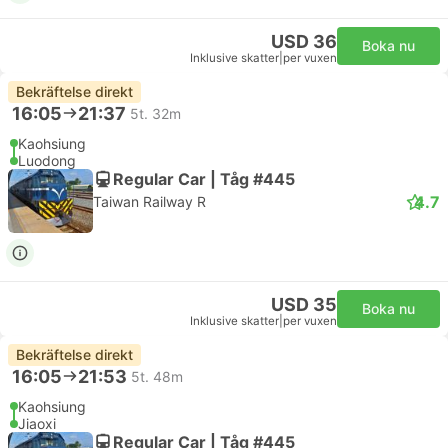
USD 36
Boka nu
Inklusive skatter
|
per vuxen
Bekräftelse direkt
16:05
21:37
5t. 32m
Kaohsiung
Luodong
Regular Car | Tåg #445
4.7
Taiwan Railway R
USD 35
Boka nu
Inklusive skatter
|
per vuxen
Bekräftelse direkt
16:05
21:53
5t. 48m
Kaohsiung
Jiaoxi
Regular Car | Tåg #445