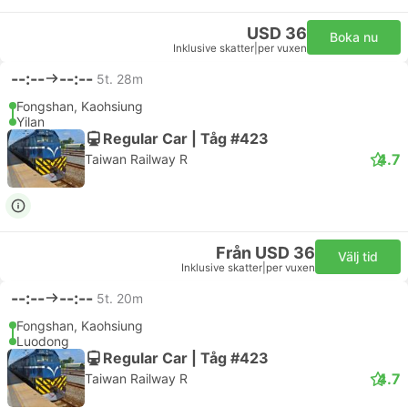
USD 36
Boka nu
Inklusive skatter
|
per vuxen
--:--
--:--
5t. 28m
Fongshan, Kaohsiung
Yilan
Regular Car | Tåg #423
4.7
Taiwan Railway R
Från USD 36
Välj tid
Inklusive skatter
|
per vuxen
--:--
--:--
5t. 20m
Fongshan, Kaohsiung
Luodong
Regular Car | Tåg #423
4.7
Taiwan Railway R