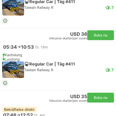
Regular Car | Tåg #411
4.7
Taiwan Railway R
USD 36
Boka nu
Inklusive skatter
|
per vuxen
05:34
10:53
5t. 19m
Kaohsiung
Luodong
Regular Car | Tåg #411
4.7
Taiwan Railway R
USD 35
Boka nu
Inklusive skatter
|
per vuxen
Bekräftelse direkt
07:48
12:52
5t. 4m