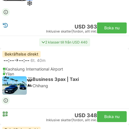
USD 363
Boka nu
Inklusive skatter
|
fordon, allt inkl.
2 klasser till från USD 440
Bekräftelse direkt
--:--
--:--
6t. 40m
Kaohsiung International Airport
Yilan
Business 3pax | Taxi
Chihang
USD 348
Boka nu
Inklusive skatter
|
fordon, allt inkl.