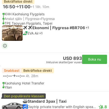
Bekräftelse direkt
16:50
11:00
+1
18t. 10m
KHH Kaohsiung Flygplats
Anslut själv | Flygresa+Flygresa
TPE Taoyuan Flygplats, Taipei
Ekonomi | Flygresa #BR706
+1
EVA Air
+1
USD 893
Boka nu
Inklusive skatter
|
per vuxen
Snabbast
Bekräftelse direkt
--:--
--:--
4t. 28m
Kaohsiung Hotel Transfer
Yilan
Den populäraste klassen
Standard 3pax | Taxi
4.8
Daytrip private transfer with English speaking driver