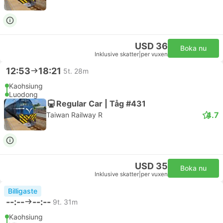
USD 36
Boka nu
Inklusive skatter
|
per vuxen
12:53
18:21
5t. 28m
Kaohsiung
Luodong
Regular Car | Tåg #431
4.7
Taiwan Railway R
USD 35
Boka nu
Inklusive skatter
|
per vuxen
Billigaste
--:--
--:--
9t. 31m
Kaohsiung