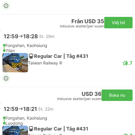
Från USD 35
Välj tid
Inklusive skatter
|
per vuxen
12:59
18:28
5t. 29m
Fongshan, Kaohsiung
Yilan
Regular Car | Tåg #431
4.7
Taiwan Railway R
USD 36
Boka nu
Inklusive skatter
|
per vuxen
12:59
18:21
5t. 22m
Fongshan, Kaohsiung
Luodong
Regular Car | Tåg #431