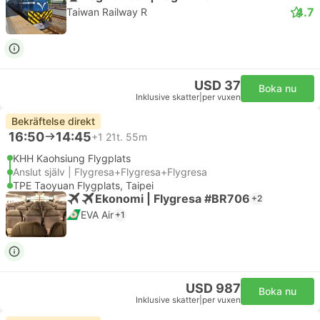
4.7
Taiwan Railway R
USD 37
Boka nu
Inklusive skatter
|
per vuxen
Bekräftelse direkt
16:50
14:45
+1
21t. 55m
KHH Kaohsiung Flygplats
Anslut själv | Flygresa+Flygresa+Flygresa
TPE Taoyuan Flygplats, Taipei
Ekonomi | Flygresa #BR706
+2
EVA Air
+1
USD 987
Boka nu
Inklusive skatter
|
per vuxen