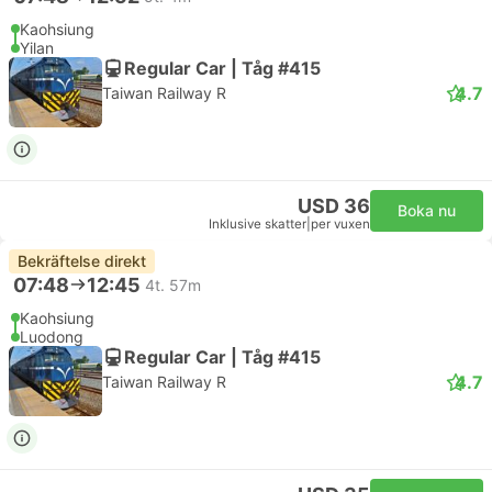
Kaohsiung
Yilan
Regular Car | Tåg #415
4.7
Taiwan Railway R
USD 36
Boka nu
Inklusive skatter
|
per vuxen
Bekräftelse direkt
07:48
12:45
4t. 57m
Kaohsiung
Luodong
Regular Car | Tåg #415
4.7
Taiwan Railway R