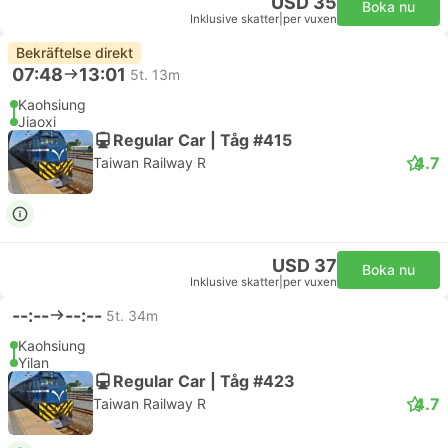
USD 35
Boka nu
Inklusive skatter
|
per vuxen
Bekräftelse direkt
07:48
13:01
5t. 13m
Kaohsiung
Jiaoxi
Regular Car | Tåg #415
4.7
Taiwan Railway R
USD 37
Boka nu
Inklusive skatter
|
per vuxen
--:--
--:--
5t. 34m
Kaohsiung
Yilan
Regular Car | Tåg #423
4.7
Taiwan Railway R