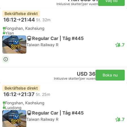
Välj tid
Inklusive skatter
|
per vuxen
Bekräftelse direkt
16:12
21:44
5t. 32m
Fongshan, Kaohsiung
Yilan
Regular Car | Tåg #445
4.7
Taiwan Railway R
USD 36
Boka nu
Inklusive skatter
|
per vuxen
Bekräftelse direkt
16:12
21:37
5t. 25m
Fongshan, Kaohsiung
Luodong
Regular Car | Tåg #445
4.7
Taiwan Railway R