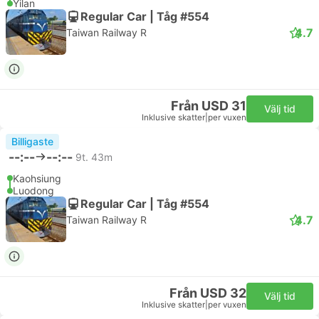
Yilan
Regular Car | Tåg #554
4.7
Taiwan Railway R
Från USD 31
Välj tid
Inklusive skatter
|
per vuxen
Billigaste
--:--
--:--
9t. 43m
Kaohsiung
Luodong
Regular Car | Tåg #554
4.7
Taiwan Railway R
Från USD 32
Välj tid
Inklusive skatter
|
per vuxen