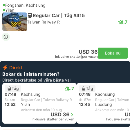
Fongshan, Kaohsiung
Yilan
Regular Car | Tåg #415
4.7
Taiwan Railway R
USD 36
Boka nu
Inklusive skatter
|
per vuxen
Direkt
Bokar du i sista minuten?
Direkt bekräftelse på våra bästa val
4.7
Tåg
Tåg
07:48
Kaohsiung
07:48
Kaohsiung
5t. 4m
Regular Car | Taiwan Railway R
4t. 57m
Regular Car | Taiwan
12:52
Yilan
12:45
Luodong
Ankomst den mån 10 aug
Ankomst den mån 10
USD 36
U
Inklusive skatter
|
per vuxen
Inklusive skatt