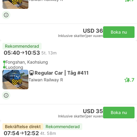
USD 36
Boka nu
Inklusive skatter
|
per vuxen
Rekommenderad
05:40
10:53
5t. 13m
Fongshan, Kaohsiung
Luodong
Regular Car | Tåg #411
4.7
Taiwan Railway R
USD 35
Boka nu
Inklusive skatter
|
per vuxen
Bekräftelse direkt
Rekommenderad
07:54
12:52
4t. 58m