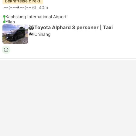
Bekräftelse direkt
--:--
--:--
6t. 40m
Kaohsiung International Airport
Yilan
Toyota Alphard 3 personer | Taxi
Chihang
USD 472
Boka nu
Inklusive skatter
|
fordon, allt inkl.
Bekräftelse direkt
--:--
--:--
6t. 40m
Kaohsiung International Airport
Yilan
Standard 3pax | Taxi
Chihang