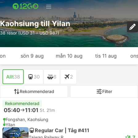
Kaohsiung till Yilan
38 resor (USD 31 – USD 987)
gon
sön 9 aug
mån 10 aug
tis 11 aug
ons
Allt
38
30
6
2
Rekommenderad
Filter
Rekommenderad
05:40
11:01
5t. 21m
Fongshan, Kaohsiung
Yilan
Regular Car | Tåg #411
4.7
Taiwan Railway R