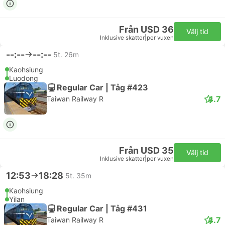
Från USD 36
Välj tid
Inklusive skatter
|
per vuxen
--:--
--:--
5t. 26m
Kaohsiung
Luodong
Regular Car | Tåg #423
4.7
Taiwan Railway R
Från USD 35
Välj tid
Inklusive skatter
|
per vuxen
12:53
18:28
5t. 35m
Kaohsiung
Yilan
Regular Car | Tåg #431
4.7
Taiwan Railway R