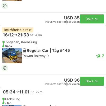
USD 35
Boka nu
Inklusive skatter
|
per vuxen
Bekräftelse direkt
16:12
21:53
5t. 41m
Fongshan, Kaohsiung
Jiaoxi
Regular Car | Tåg #445
4.7
Taiwan Railway R
USD 36
Boka nu
Inklusive skatter
|
per vuxen
05:34
11:01
5t. 27m
Kaohsiung
Yilan