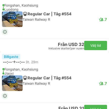
Fongshan, Kaohsiung
Luodong
Regular Car | Tåg #554
4.7
Taiwan Railway R
Från USD 32
Välj tid
Inklusive skatter
|
per vuxen
Billigaste
--:--
--:--
9t. 29m
Fongshan, Kaohsiung
Jiaoxi
Regular Car | Tåg #554
4.7
Taiwan Railway R
Från USD 31