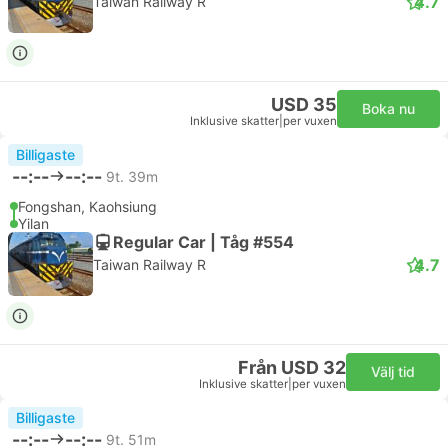
4.7
Taiwan Railway R
USD 35
Boka nu
Inklusive skatter
|
per vuxen
Billigaste
--:--
--:--
9t. 39m
Fongshan, Kaohsiung
Yilan
Regular Car | Tåg #554
4.7
Taiwan Railway R
Från USD 32
Välj tid
Inklusive skatter
|
per vuxen
Billigaste
--:--
--:--
9t. 51m