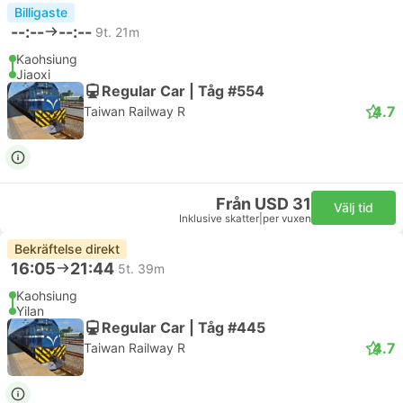
Billigaste
--:--
--:--
9t. 21m
Kaohsiung
Jiaoxi
Regular Car | Tåg #554
4.7
Taiwan Railway R
Från USD 31
Välj tid
Inklusive skatter
|
per vuxen
Bekräftelse direkt
16:05
21:44
5t. 39m
Kaohsiung
Yilan
Regular Car | Tåg #445
4.7
Taiwan Railway R