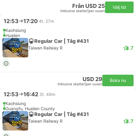
Från USD 25
Välj tid
Inklusive skatter
|
per vuxen
12:53
17:20
4t. 27m
Kaohsiung
Hualien
Regular Car | Tåg #431
4.7
Taiwan Railway R
USD 29
Boka nu
Inklusive skatter
|
per vuxen
12:53
16:42
3t. 49m
Kaohsiung
Guangfu, Hualien County
Regular Car | Tåg #431
4.7
Taiwan Railway R