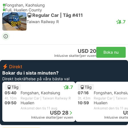
Fongshan, Kaohsiung
Fuli, Hualien County
Regular Car | Tåg #411
4.7
Taiwan Railway R
USD 20
Boka nu
Inklusive skatter
|
per vuxen
Direkt
Bokar du i sista minuten?
Direkt bekräftelse på våra bästa val
4.7
Tåg
Tåg
05:40
Fongshan, Kaohsiung
07:16
Fongshan, Kaohsi
4t. 10m
Regular Car | Taiwan Railway R
3t. 43m
Regular Car | Taiwan
09:50
Hualien
10:59
Hualien
Ankomst den tis 11 aug
Ankomst den tis 11 a
USD 28
U
Inklusive skatter
|
per vuxen
Inklusive skatt