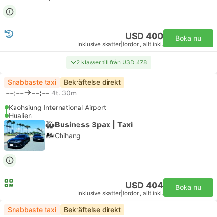
USD 400
Boka nu
Inklusive skatter
|
fordon, allt inkl.
2 klasser till från USD 478
Snabbaste taxi
Bekräftelse direkt
--:--
--:--
4t. 30m
Kaohsiung International Airport
Hualien
Business 3pax | Taxi
Chihang
USD 404
Boka nu
Inklusive skatter
|
fordon, allt inkl.
Snabbaste taxi
Bekräftelse direkt