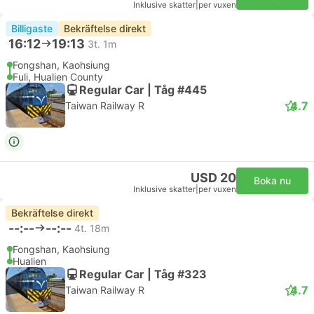
Inklusive skatter
|
per vuxen
Billigaste
Bekräftelse direkt
16:12
19:13
3t. 1m
Fongshan, Kaohsiung
Fuli, Hualien County
Regular Car | Tåg #445
4.7
Taiwan Railway R
USD 20
Boka nu
Inklusive skatter
|
per vuxen
Bekräftelse direkt
--:--
--:--
4t. 18m
Fongshan, Kaohsiung
Hualien
Regular Car | Tåg #323
4.7
Taiwan Railway R