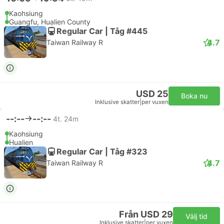
Kaohsiung
Guangfu, Hualien County
Regular Car | Tåg #445
4.7
Taiwan Railway R
USD 25
Boka nu
Inklusive skatter
|
per vuxen
--:--
--:--
4t. 24m
Kaohsiung
Hualien
Regular Car | Tåg #323
4.7
Taiwan Railway R
Från USD 29
Välj tid
Inklusive skatter
|
per vuxen