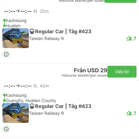
Inklusive skatter
|
per vuxen
--:--
--:--
4t. 25m
Kaohsiung
Hualien
Regular Car | Tåg #423
4.7
Taiwan Railway R
Från USD 29
Välj tid
Inklusive skatter
|
per vuxen
--:--
--:--
3t. 40m
Kaohsiung
Guangfu, Hualien County
Regular Car | Tåg #423
4.7
Taiwan Railway R