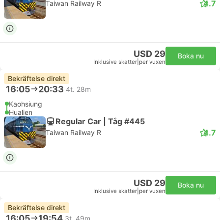
4.7
Taiwan Railway R
USD 29
Boka nu
Inklusive skatter
|
per vuxen
Bekräftelse direkt
16:05
20:33
4t. 28m
Kaohsiung
Hualien
Regular Car | Tåg #445
4.7
Taiwan Railway R
USD 29
Boka nu
Inklusive skatter
|
per vuxen
Bekräftelse direkt
16:05
19:54
3t. 49m