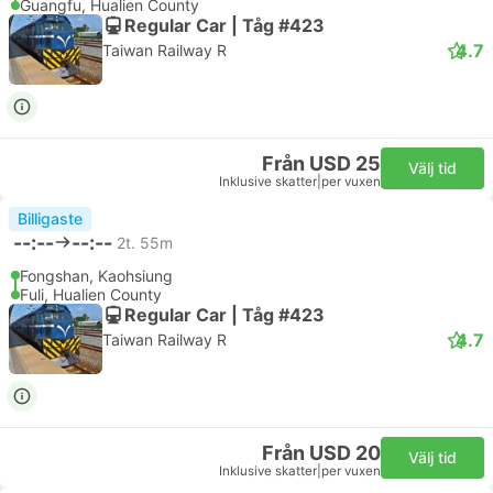
Guangfu, Hualien County
Regular Car | Tåg #423
4.7
Taiwan Railway R
Från USD 25
Välj tid
Inklusive skatter
|
per vuxen
Billigaste
--:--
--:--
2t. 55m
Fongshan, Kaohsiung
Fuli, Hualien County
Regular Car | Tåg #423
4.7
Taiwan Railway R
Från USD 20
Välj tid
Inklusive skatter
|
per vuxen