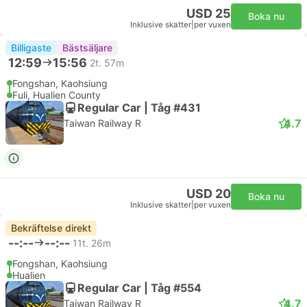
USD 25
Boka nu
Inklusive skatter
|
per vuxen
Billigaste
Bästsäljare
12:59
15:56
2t. 57m
Fongshan, Kaohsiung
Fuli, Hualien County
Regular Car | Tåg #431
4.7
Taiwan Railway R
USD 20
Boka nu
Inklusive skatter
|
per vuxen
Bekräftelse direkt
--:--
--:--
11t. 26m
Fongshan, Kaohsiung
Hualien
Regular Car | Tåg #554
4.7
Taiwan Railway R