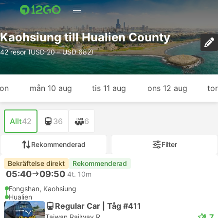
Kaohsiung till Hualien County
42 resor (USD 20 – USD 682)
gon
mån 10 aug
tis 11 aug
ons 12 aug
to
Allt
42
36
6
Rekommenderad
Filter
Bekräftelse direkt
Rekommenderad
05:40
09:50
4t. 10m
Fongshan, Kaohsiung
Hualien
Regular Car | Tåg #411
4.7
Taiwan Railway R