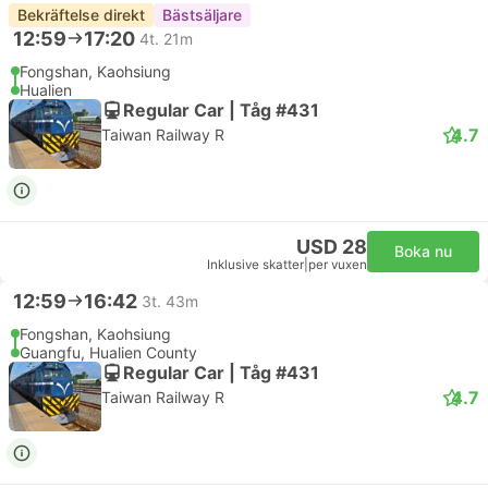
Bekräftelse direkt
Bästsäljare
12:59
17:20
4t. 21m
Fongshan, Kaohsiung
Hualien
Regular Car | Tåg #431
4.7
Taiwan Railway R
USD 28
Boka nu
Inklusive skatter
|
per vuxen
12:59
16:42
3t. 43m
Fongshan, Kaohsiung
Guangfu, Hualien County
Regular Car | Tåg #431
4.7
Taiwan Railway R