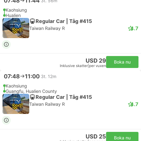
07:48
11:44
3t. 56m
Kaohsiung
Hualien
Regular Car | Tåg #415
4.7
Taiwan Railway R
USD 29
Boka nu
Inklusive skatter
|
per vuxen
07:48
11:00
3t. 12m
Kaohsiung
Guangfu, Hualien County
Regular Car | Tåg #415
4.7
Taiwan Railway R
USD 25
Boka nu