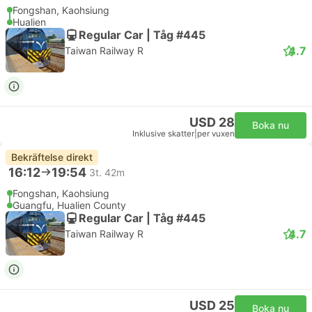
Fongshan, Kaohsiung
Hualien
Regular Car | Tåg #445
4.7
Taiwan Railway R
USD 28
Boka nu
Inklusive skatter
|
per vuxen
Bekräftelse direkt
16:12
19:54
3t. 42m
Fongshan, Kaohsiung
Guangfu, Hualien County
Regular Car | Tåg #445
4.7
Taiwan Railway R
USD 25
Boka nu