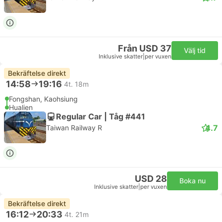
Från USD 37
Välj tid
Inklusive skatter
|
per vuxen
Bekräftelse direkt
14:58
19:16
4t. 18m
Fongshan, Kaohsiung
Hualien
Regular Car | Tåg #441
4.7
Taiwan Railway R
USD 28
Boka nu
Inklusive skatter
|
per vuxen
Bekräftelse direkt
16:12
20:33
4t. 21m