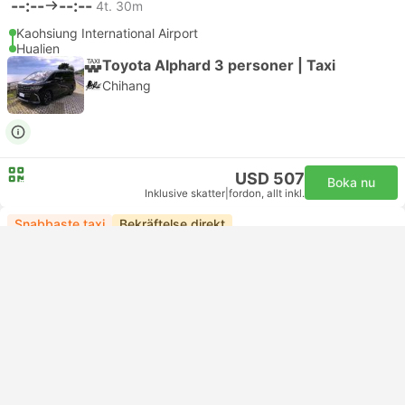
--:--
--:--
4t. 30m
Kaohsiung International Airport
Hualien
Toyota Alphard 3 personer | Taxi
Chihang
USD 507
Boka nu
Inklusive skatter
|
fordon, allt inkl.
Snabbaste taxi
Bekräftelse direkt
--:--
--:--
4t. 30m
Kaohsiung International Airport
Hualien
Standard 3pax | Taxi
Chihang