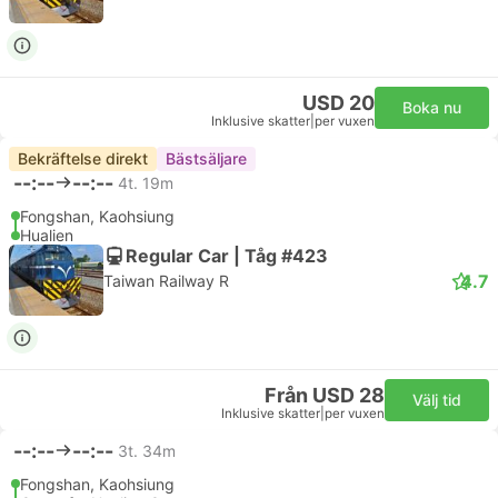
USD 20
Boka nu
Inklusive skatter
|
per vuxen
Bekräftelse direkt
Bästsäljare
--:--
--:--
4t. 19m
Fongshan, Kaohsiung
Hualien
Regular Car | Tåg #423
4.7
Taiwan Railway R
Från USD 28
Välj tid
Inklusive skatter
|
per vuxen
--:--
--:--
3t. 34m
Fongshan, Kaohsiung