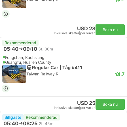
USD 28
Boka nu
Inklusive skatter
|
per vuxen
Rekommenderad
05:40
09:10
3t. 30m
Fongshan, Kaohsiung
Guangfu, Hualien County
Regular Car | Tåg #411
4.7
Taiwan Railway R
USD 25
Boka nu
Inklusive skatter
|
per vuxen
Billigaste
Rekommenderad
05:40
08:25
2t. 45m