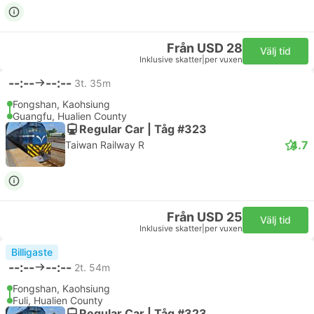
Från USD 28
Välj tid
Inklusive skatter
|
per vuxen
--:--
--:--
3t. 35m
Fongshan, Kaohsiung
Guangfu, Hualien County
Regular Car | Tåg #323
4.7
Taiwan Railway R
Från USD 25
Välj tid
Inklusive skatter
|
per vuxen
Billigaste
--:--
--:--
2t. 54m
Fongshan, Kaohsiung
Fuli, Hualien County
Regular Car | Tåg #323