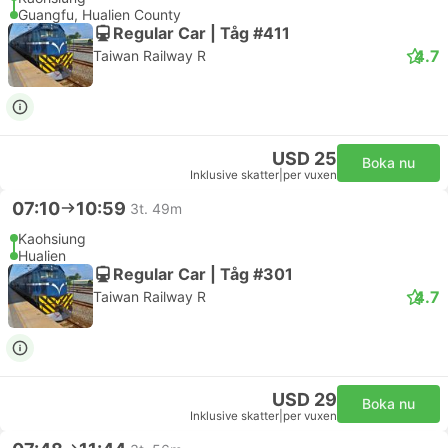
Guangfu, Hualien County
Regular Car | Tåg #411
4.7
Taiwan Railway R
USD 25
Boka nu
Inklusive skatter
|
per vuxen
07:10
10:59
3t. 49m
Kaohsiung
Hualien
Regular Car | Tåg #301
4.7
Taiwan Railway R
USD 29
Boka nu
Inklusive skatter
|
per vuxen