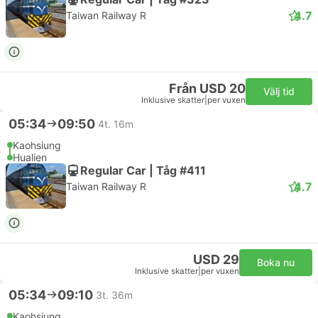
4.7
Taiwan Railway R
Från USD 20
Välj tid
Inklusive skatter
|
per vuxen
05:34
09:50
4t. 16m
Kaohsiung
Hualien
Regular Car | Tåg #411
4.7
Taiwan Railway R
USD 29
Boka nu
Inklusive skatter
|
per vuxen
05:34
09:10
3t. 36m
Kaohsiung