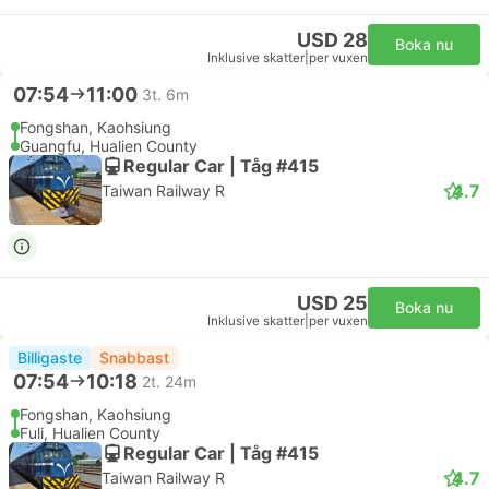
USD 28
Boka nu
Inklusive skatter
|
per vuxen
07:54
11:00
3t. 6m
Fongshan, Kaohsiung
Guangfu, Hualien County
Regular Car | Tåg #415
4.7
Taiwan Railway R
USD 25
Boka nu
Inklusive skatter
|
per vuxen
Billigaste
Snabbast
07:54
10:18
2t. 24m
Fongshan, Kaohsiung
Fuli, Hualien County
Regular Car | Tåg #415
4.7
Taiwan Railway R