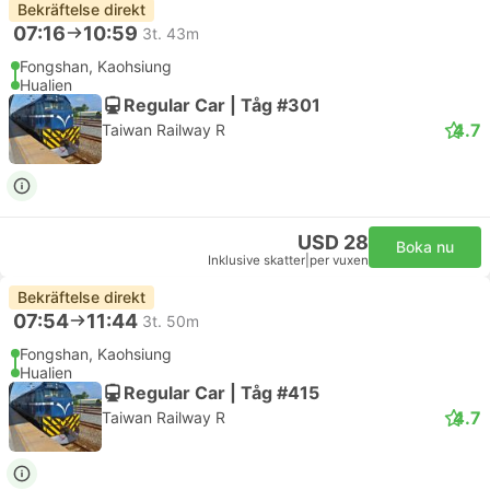
Bekräftelse direkt
07:16
10:59
3t. 43m
Fongshan, Kaohsiung
Hualien
Regular Car | Tåg #301
4.7
Taiwan Railway R
USD 28
Boka nu
Inklusive skatter
|
per vuxen
Bekräftelse direkt
07:54
11:44
3t. 50m
Fongshan, Kaohsiung
Hualien
Regular Car | Tåg #415
4.7
Taiwan Railway R