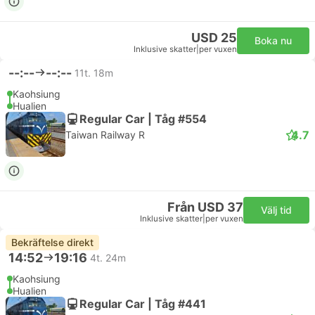
USD 25
Boka nu
Inklusive skatter
|
per vuxen
--:--
--:--
11t. 18m
Kaohsiung
Hualien
Regular Car | Tåg #554
4.7
Taiwan Railway R
Från USD 37
Välj tid
Inklusive skatter
|
per vuxen
Bekräftelse direkt
14:52
19:16
4t. 24m
Kaohsiung
Hualien
Regular Car | Tåg #441