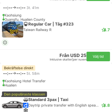
--:--
--:--
3t. 41m
Kaohsiung
Guangfu, Hualien County
Regular Car | Tåg #323
4.7
Taiwan Railway R
Från USD 25
Välj tid
Inklusive skatter
|
per vuxen
Bekräftelse direkt
--:--
--:--
5t. 58m
Kaohsiung Hotel Transfer
Hualien
Den populäraste klassen
Standard 3pax | Taxi
4.8
Daytrip private transfer with English speaking driver