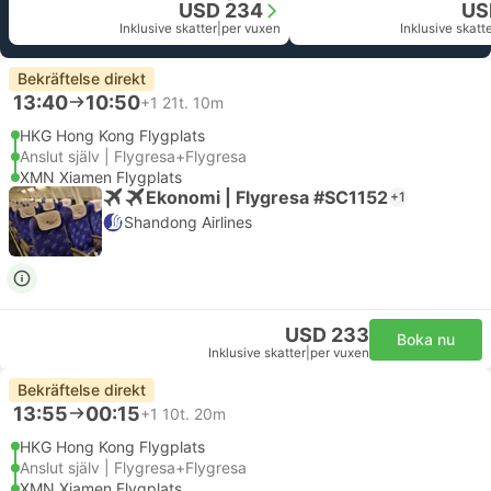
USD 234
US
Inklusive skatter
|
per vuxen
Inklusive skatt
Bekräftelse direkt
13:40
10:50
+1
21t. 10m
HKG Hong Kong Flygplats
Anslut själv | Flygresa+Flygresa
XMN Xiamen Flygplats
Ekonomi | Flygresa #SC1152
+1
Shandong Airlines
USD 233
Boka nu
Inklusive skatter
|
per vuxen
Bekräftelse direkt
13:55
00:15
+1
10t. 20m
HKG Hong Kong Flygplats
Anslut själv | Flygresa+Flygresa
XMN Xiamen Flygplats