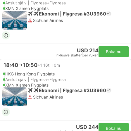
Anslut själv | Flygresa+Flygresa
XMN Xiamen Flygplats
Ekonomi | Flygresa #3U3960
+1
Sichuan Airlines
USD 214
Boka nu
Inklusive skatter
|
per vuxen
18:40
10:50
+1
16t. 10m
HKG Hong Kong Flygplats
Anslut själv | Flygresa+Flygresa
XMN Xiamen Flygplats
Ekonomi | Flygresa #3U3960
+1
Sichuan Airlines
USD 244
Boka nu