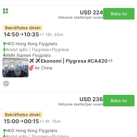
USD 224
Boka nu
Inklusive skatter
|
per vuxen
Bekräftelse direkt
14:50
10:35
+1
19t. 45m
HKG Hong Kong Flygplats
Anslut själv | Flygresa+Flygresa
XMN Xiamen Flygplats
Ekonomi | Flygresa #CA420
+1
Air China
USD 236
Boka nu
Inklusive skatter
|
per vuxen
Bekräftelse direkt
15:00
00:15
+1
9t. 15m
HKG Hong Kong Flygplats
Anslut själv | Flygresa+Flygresa