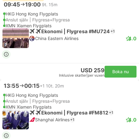
09:45
19:00
9t. 15m
HKG Hong Kong Flygplats
Anslut själv | Flygresa+Flygresa
XMN Xiamen Flygplats
Ekonomi | Flygresa #MU724
+1
4.0
China Eastern Airlines
USD 259
Boka nu
Inklusive skatter
|
per vuxen
13:55
00:15
+1
10t. 20m
HKG Hong Kong Flygplats
Anslut själv | Flygresa+Flygresa
XMN Xiamen Flygplats
Ekonomi | Flygresa #FM812
+1
4.0
Shanghai Airlines
+1