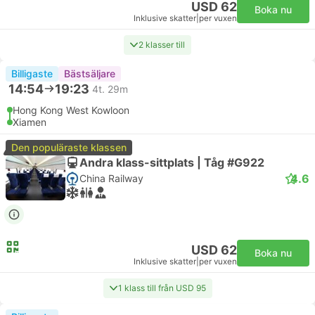
USD 62
Boka nu
Inklusive skatter
|
per vuxen
2 klasser till
Billigaste
Bästsäljare
14:54
19:23
4t. 29m
Hong Kong West Kowloon
Xiamen
Den populäraste klassen
Andra klass-sittplats | Tåg #G922
4.6
China Railway
USD 62
Boka nu
Inklusive skatter
|
per vuxen
1 klass till från USD 95