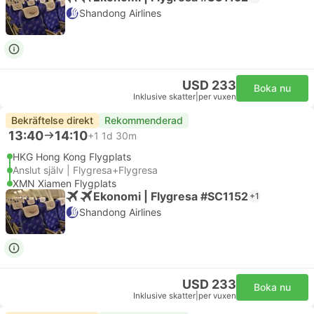
Shandong Airlines
USD 233
Boka nu
Inklusive skatter
|
per vuxen
Bekräftelse direkt
Rekommenderad
13:40
14:10
+1
1d 30m
HKG Hong Kong Flygplats
Anslut själv | Flygresa+Flygresa
XMN Xiamen Flygplats
Ekonomi | Flygresa #SC1152
+1
Shandong Airlines
USD 233
Boka nu
Inklusive skatter
|
per vuxen