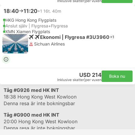
Inklusive skatter
|
per vuxen
18:40
11:20
+1
16t. 40m
HKG Hong Kong Flygplats
Anslut själv | Flygresa+Flygresa
XMN Xiamen Flygplats
Ekonomi | Flygresa #3U3960
+1
Sichuan Airlines
USD 214
Boka nu
Inklusive skatter
|
per vuxen
Tåg
#G926
med HK INT
18:38
Hong Kong West Kowloon
Denna resa är inte bokningsbar
Tåg
#G900
med HK INT
20:00
Hong Kong West Kowloon
Denna resa är inte bokningsbar