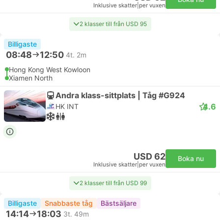
Inklusive skatter
|
per vuxen
2 klasser till från USD 95
Billigaste
08:48
12:50
4t. 2m
Hong Kong West Kowloon
Xiamen North
Andra klass-sittplats | Tåg #G924
4.6
HK INT
USD 62
Boka nu
Inklusive skatter
|
per vuxen
2 klasser till från USD 99
Billigaste
Snabbaste tåg
Bästsäljare
14:14
18:03
3t. 49m