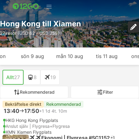
Hong Kong till Xiamen
27 resor (USD 62 – USD 259)
gon
sön 9 aug
mån 10 aug
tis 11 aug
ons
Allt
27
8
19
Rekommenderad
Filter
Bekräftelse direkt
Rekommenderad
13:40
17:50
+1
1d 4t. 10m
HKG Hong Kong Flygplats
Anslut själv | Flygresa+Flygresa
XMN Xiamen Flygplats
Ekonomi | Flygresa #SC1152
+1