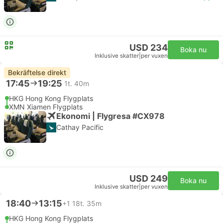
USD 234
Boka nu
Inklusive skatter
|
per vuxen
Bekräftelse direkt
17:45
19:25
1t. 40m
HKG Hong Kong Flygplats
XMN Xiamen Flygplats
Ekonomi | Flygresa #CX978
Cathay Pacific
USD 249
Boka nu
Inklusive skatter
|
per vuxen
18:40
13:15
+1
18t. 35m
HKG Hong Kong Flygplats