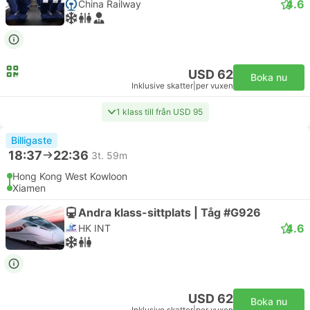
4.6
China Railway
USD 62
Boka nu
Inklusive skatter
|
per vuxen
1 klass till från USD 95
Billigaste
18:37
22:36
3t. 59m
Hong Kong West Kowloon
Xiamen
Andra klass-sittplats | Tåg #G926
4.6
HK INT
USD 62
Boka nu