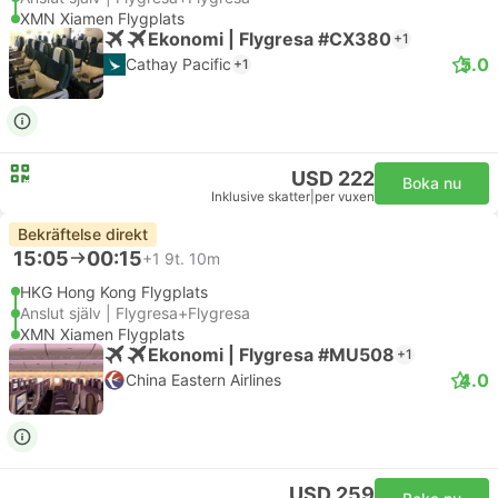
XMN Xiamen Flygplats
Ekonomi | Flygresa #CX380
+1
5.0
Cathay Pacific
+1
USD 222
Boka nu
Inklusive skatter
|
per vuxen
Bekräftelse direkt
15:05
00:15
+1
9t. 10m
HKG Hong Kong Flygplats
Anslut själv | Flygresa+Flygresa
XMN Xiamen Flygplats
Ekonomi | Flygresa #MU508
+1
4.0
China Eastern Airlines
USD 259