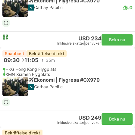
Ekonomi | Flygresa #CX970
5.0
Cathay Pacific
USD 234
Boka nu
Inklusive skatter
|
per vuxen
Snabbast
Bekräftelse direkt
09:30
11:05
1t. 35m
HKG Hong Kong Flygplats
XMN Xiamen Flygplats
Ekonomi | Flygresa #CX970
Cathay Pacific
USD 249
Boka nu
Inklusive skatter
|
per vuxen
Bekräftelse direkt