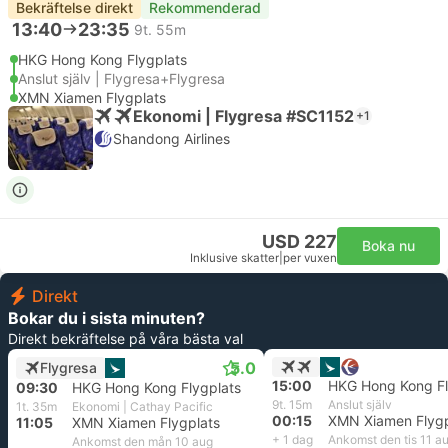
Bekräftelse direkt
Rekommenderad
13:40
23:35
9t. 55m
HKG Hong Kong Flygplats
Anslut själv | Flygresa+Flygresa
XMN Xiamen Flygplats
Ekonomi | Flygresa #SC1152
+1
Shandong Airlines
USD 227
Boka nu
Inklusive skatter
|
per vuxen
Direkt
Bokar du i sista minuten?
Direkt bekräftelse på våra bästa val
5.0
Flygresa
15:00
HKG Hong Kong Fl
09:30
HKG Hong Kong Flygplats
9t. 15m
Anslut själv
1t. 35m
Ekonomi | Cathay Pacific
00:15
XMN Xiamen Flygp
11:05
XMN Xiamen Flygplats
+ 1 dag
Ankomst den tis 11 a
Ankomst den mån 10 aug