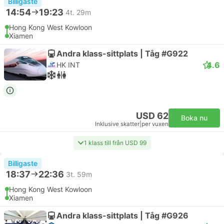
Billigaste
14:54
19:23
4t. 29m
Hong Kong West Kowloon
Xiamen
Andra klass-sittplats | Tåg #G922
4.6
HK INT
USD 62
Boka nu
Inklusive skatter
|
per vuxen
1 klass till från USD 99
Billigaste
18:37
22:36
3t. 59m
Hong Kong West Kowloon
Xiamen
Andra klass-sittplats | Tåg #G926