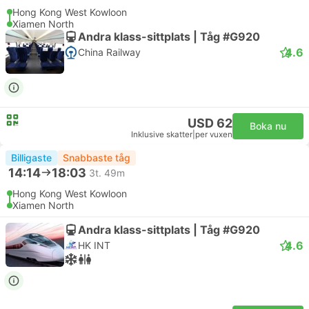
Hong Kong West Kowloon
Xiamen North
Andra klass-sittplats | Tåg #G920
4.6
China Railway
USD 62
Boka nu
Inklusive skatter
|
per vuxen
Billigaste
Snabbaste tåg
14:14
18:03
3t. 49m
Hong Kong West Kowloon
Xiamen North
Andra klass-sittplats | Tåg #G920
4.6
HK INT