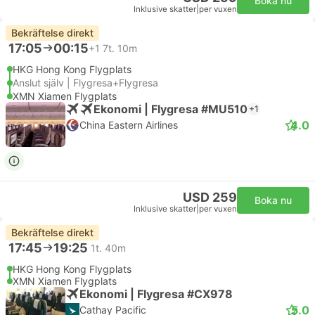
Boka nu
Inklusive skatter
|
per vuxen
Bekräftelse direkt
17:05
00:15
+1
7t. 10m
HKG Hong Kong Flygplats
Anslut själv | Flygresa+Flygresa
XMN Xiamen Flygplats
Ekonomi | Flygresa #MU510
+1
4.0
China Eastern Airlines
USD 259
Boka nu
Inklusive skatter
|
per vuxen
Bekräftelse direkt
17:45
19:25
1t. 40m
HKG Hong Kong Flygplats
XMN Xiamen Flygplats
Ekonomi | Flygresa #CX978
5.0
Cathay Pacific