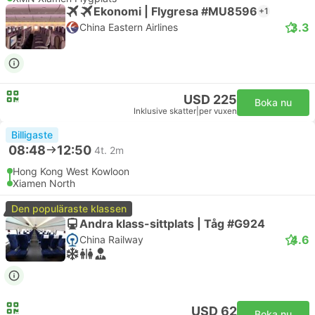
Ekonomi | Flygresa #MU8596
+1
3.3
China Eastern Airlines
USD 225
Boka nu
Inklusive skatter
|
per vuxen
Billigaste
08:48
12:50
4t. 2m
Hong Kong West Kowloon
Xiamen North
Den populäraste klassen
Andra klass-sittplats | Tåg #G924
4.6
China Railway
USD 62
Boka nu