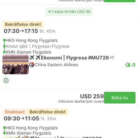
Inklusive skatter
|
per vuxen
1 klass till från USD 99
Bekräftelse direkt
07:30
17:15
9t. 45m
HKG Hong Kong Flygplats
Anslut själv | Flygresa+Flygresa
XMN Xiamen Flygplats
Ekonomi | Flygresa #MU726
+1
4.0
China Eastern Airlines
USD 259
Boka nu
Inklusive skatter
|
per vuxen
Snabbast
Bekräftelse direkt
09:30
11:05
1t. 35m
HKG Hong Kong Flygplats
XMN Xiamen Flygplats