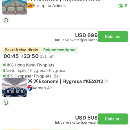
4.8
Philippine Airlines
USD 699
Boka nu
Inklusive skatter
|
per vuxen
Bekräftelse direkt
Rekommenderad
00:45
23:50
23t. 5m
HKG Hong Kong Flygplats
Anslut själv | Flygresa+Flygresa
DPS Denpasar Flygplats, Bali
Ekonomi | Flygresa #KE2012
+1
Korean Air
USD 508
Boka nu
Inklusive skatter
|
per vuxen