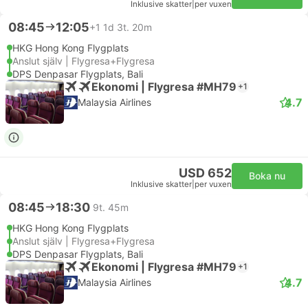
Inklusive skatter
|
per vuxen
08:45
12:05
+1
1d 3t. 20m
HKG Hong Kong Flygplats
Anslut själv | Flygresa+Flygresa
DPS Denpasar Flygplats, Bali
Ekonomi | Flygresa #MH79
+1
4.7
Malaysia Airlines
USD 652
Boka nu
Inklusive skatter
|
per vuxen
08:45
18:30
9t. 45m
HKG Hong Kong Flygplats
Anslut själv | Flygresa+Flygresa
DPS Denpasar Flygplats, Bali
Ekonomi | Flygresa #MH79
+1
4.7
Malaysia Airlines