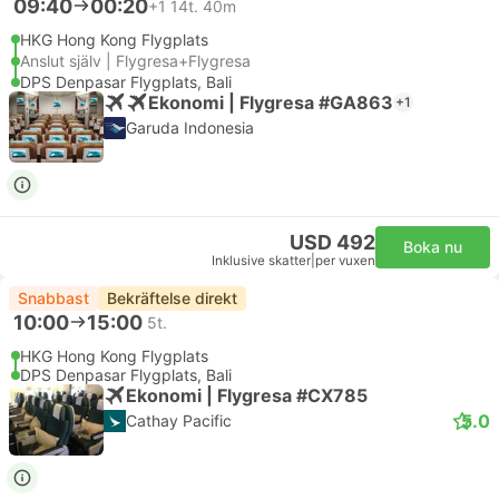
09:40
00:20
+1
14t. 40m
HKG Hong Kong Flygplats
Anslut själv | Flygresa+Flygresa
DPS Denpasar Flygplats, Bali
Ekonomi | Flygresa #GA863
+1
Garuda Indonesia
USD 492
Boka nu
Inklusive skatter
|
per vuxen
Snabbast
Bekräftelse direkt
10:00
15:00
5t.
HKG Hong Kong Flygplats
DPS Denpasar Flygplats, Bali
Ekonomi | Flygresa #CX785
5.0
Cathay Pacific