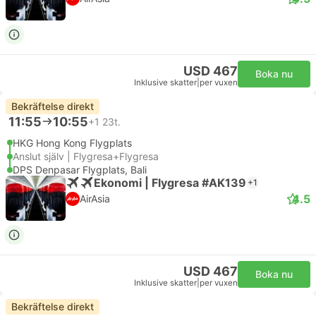
USD 467
Boka nu
Inklusive skatter
|
per vuxen
Bekräftelse direkt
11:55
10:55
+1
23t.
HKG Hong Kong Flygplats
Anslut själv | Flygresa+Flygresa
DPS Denpasar Flygplats, Bali
Ekonomi | Flygresa #AK139
+1
4.5
AirAsia
USD 467
Boka nu
Inklusive skatter
|
per vuxen
Bekräftelse direkt