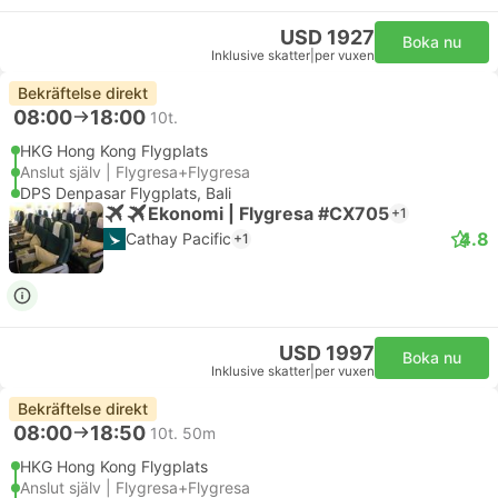
USD 1927
Boka nu
Inklusive skatter
|
per vuxen
Bekräftelse direkt
08:00
18:00
10t.
HKG Hong Kong Flygplats
Anslut själv | Flygresa+Flygresa
DPS Denpasar Flygplats, Bali
Ekonomi | Flygresa #CX705
+1
4.8
Cathay Pacific
+1
USD 1997
Boka nu
Inklusive skatter
|
per vuxen
Bekräftelse direkt
08:00
18:50
10t. 50m
HKG Hong Kong Flygplats
Anslut själv | Flygresa+Flygresa