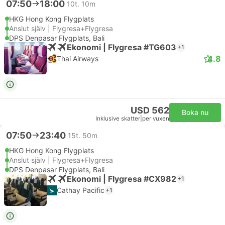
07:50
18:00
10t. 10m
HKG Hong Kong Flygplats
Anslut själv | Flygresa+Flygresa
DPS Denpasar Flygplats, Bali
Ekonomi | Flygresa #TG603
+1
4.8
Thai Airways
USD 562
Boka nu
Inklusive skatter
|
per vuxen
07:50
23:40
15t. 50m
HKG Hong Kong Flygplats
Anslut själv | Flygresa+Flygresa
DPS Denpasar Flygplats, Bali
Ekonomi | Flygresa #CX982
+1
Cathay Pacific
+1