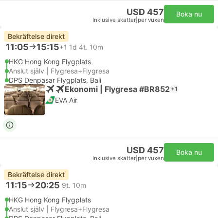
USD 457
Boka nu
Inklusive skatter
|
per vuxen
Bekräftelse direkt
11:05
15:15
+1
1d 4t. 10m
HKG Hong Kong Flygplats
Anslut själv | Flygresa+Flygresa
DPS Denpasar Flygplats, Bali
Ekonomi | Flygresa #BR852
+1
EVA Air
USD 457
Boka nu
Inklusive skatter
|
per vuxen
Bekräftelse direkt
11:15
20:25
9t. 10m
HKG Hong Kong Flygplats
Anslut själv | Flygresa+Flygresa