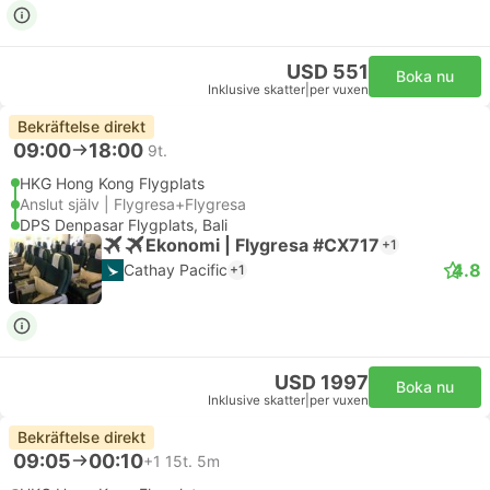
USD 551
Boka nu
Inklusive skatter
|
per vuxen
Bekräftelse direkt
09:00
18:00
9t.
HKG Hong Kong Flygplats
Anslut själv | Flygresa+Flygresa
DPS Denpasar Flygplats, Bali
Ekonomi | Flygresa #CX717
+1
4.8
Cathay Pacific
+1
USD 1997
Boka nu
Inklusive skatter
|
per vuxen
Bekräftelse direkt
09:05
00:10
+1
15t. 5m