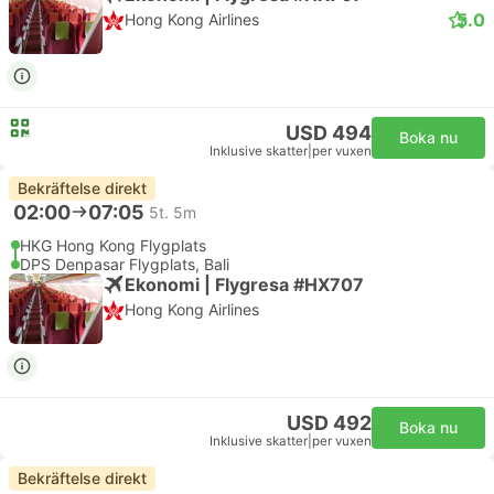
5.0
Hong Kong Airlines
USD 494
Boka nu
Inklusive skatter
|
per vuxen
Bekräftelse direkt
02:00
07:05
5t. 5m
HKG Hong Kong Flygplats
DPS Denpasar Flygplats, Bali
Ekonomi | Flygresa #HX707
Hong Kong Airlines
USD 492
Boka nu
Inklusive skatter
|
per vuxen
Bekräftelse direkt