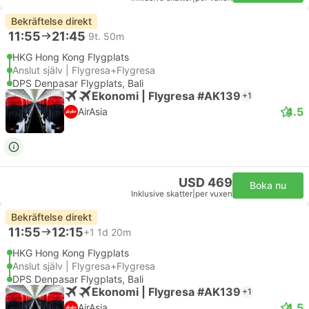
Bekräftelse direkt
11:55
21:45
9t. 50m
HKG Hong Kong Flygplats
Anslut själv | Flygresa+Flygresa
DPS Denpasar Flygplats, Bali
Ekonomi | Flygresa #AK139
+1
4.5
AirAsia
USD 469
Boka nu
Inklusive skatter
|
per vuxen
Bekräftelse direkt
11:55
12:15
+1
1d 20m
HKG Hong Kong Flygplats
Anslut själv | Flygresa+Flygresa
DPS Denpasar Flygplats, Bali
Ekonomi | Flygresa #AK139
+1
4.5
AirAsia