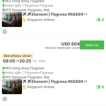
HKG Hong Kong Flygplats
Anslut själv | Flygresa+Flygresa
DPS Denpasar Flygplats, Bali
Ekonomi | Flygresa #SQ899
+1
5.0
Singapore Airlines
USD 604
Boka nu
Inklusive skatter
|
per vuxen
Bekräftelse direkt
09:05
20:25
11t. 20m
HKG Hong Kong Flygplats
Anslut själv | Flygresa+Flygresa
DPS Denpasar Flygplats, Bali
Ekonomi | Flygresa #SQ899
+1
5.0
Singapore Airlines