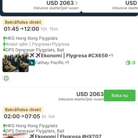
USD 2063
USD
Inklusive skatter
|
per vuxen
Inklusive skatt
Bekräftelse direkt
01:45
12:00
10t. 15m
HKG Hong Kong Flygplats
Anslut själv | Flygresa+Flygresa
DPS Denpasar Flygplats, Bali
Ekonomi | Flygresa #CX659
+1
5.0
Cathay Pacific
+1
USD 2063
Boka nu
Inklusive skatter
|
per vuxen
Bekräftelse direkt
02:00
07:05
5t. 5m
HKG Hong Kong Flygplats
DPS Denpasar Flygplats, Bali
Ekonomi | Flygresa #HX707