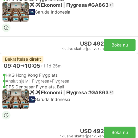
Ekonomi | Flygresa #GA863
+1
Garuda Indonesia
USD 492
Boka nu
Inklusive skatter
|
per vuxen
Bekräftelse direkt
09:40
10:05
+1
1d 25m
HKG Hong Kong Flygplats
Anslut själv | Flygresa+Flygresa
DPS Denpasar Flygplats, Bali
Ekonomi | Flygresa #GA863
+1
Garuda Indonesia
USD 492
Boka nu
Inklusive skatter
|
per vuxen