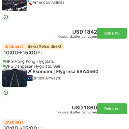
American Airlines
USD 1842
Boka nu
Inklusive skatter
|
per vuxen
Snabbast
Bekräftelse direkt
10:00
15:00
5t.
HKG Hong Kong Flygplats
DPS Denpasar Flygplats, Bali
Ekonomi | Flygresa #BA4560
British Airways
USD 1860
Boka nu
Inklusive skatter
|
per vuxen
Snabbast
10:00
15:00
5t.