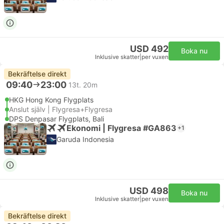
USD 492
Boka nu
Inklusive skatter
|
per vuxen
Bekräftelse direkt
09:40
23:00
13t. 20m
HKG Hong Kong Flygplats
Anslut själv | Flygresa+Flygresa
DPS Denpasar Flygplats, Bali
Ekonomi | Flygresa #GA863
+1
Garuda Indonesia
USD 498
Boka nu
Inklusive skatter
|
per vuxen
Bekräftelse direkt