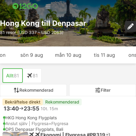
Hong Kong till Denpasar
81 resor (USD 337 – USD 2063)
gon
sön 9 aug
mån 10 aug
tis 11 aug
ons
Allt
81
81
Rekommenderad
Filter
Bekräftelse direkt
Rekommenderad
13:40
23:55
10t. 15m
HKG Hong Kong Flygplats
Anslut själv | Flygresa+Flygresa
DPS Denpasar Flygplats, Bali
Ekonomi | Flygresa #PR319
+1