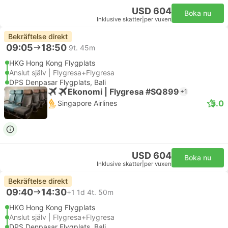
USD 604
Boka nu
Inklusive skatter
|
per vuxen
Bekräftelse direkt
09:05
18:50
9t. 45m
HKG Hong Kong Flygplats
Anslut själv | Flygresa+Flygresa
DPS Denpasar Flygplats, Bali
Ekonomi | Flygresa #SQ899
+1
5.0
Singapore Airlines
USD 604
Boka nu
Inklusive skatter
|
per vuxen
Bekräftelse direkt
09:40
14:30
+1
1d 4t. 50m
HKG Hong Kong Flygplats
Anslut själv | Flygresa+Flygresa
DPS Denpasar Flygplats, Bali