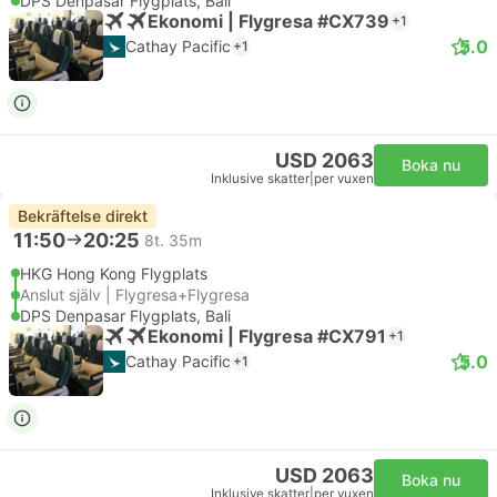
DPS Denpasar Flygplats, Bali
Ekonomi | Flygresa #CX739
+1
5.0
Cathay Pacific
+1
USD 2063
Boka nu
Inklusive skatter
|
per vuxen
Bekräftelse direkt
11:50
20:25
8t. 35m
HKG Hong Kong Flygplats
Anslut själv | Flygresa+Flygresa
DPS Denpasar Flygplats, Bali
Ekonomi | Flygresa #CX791
+1
5.0
Cathay Pacific
+1
USD 2063
Boka nu
Inklusive skatter
|
per vuxen