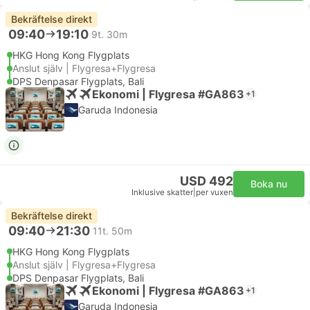
Bekräftelse direkt
09:40
19:10
9t. 30m
HKG Hong Kong Flygplats
Anslut själv | Flygresa+Flygresa
DPS Denpasar Flygplats, Bali
Ekonomi | Flygresa #GA863
+1
Garuda Indonesia
USD 492
Boka nu
Inklusive skatter
|
per vuxen
Bekräftelse direkt
09:40
21:30
11t. 50m
HKG Hong Kong Flygplats
Anslut själv | Flygresa+Flygresa
DPS Denpasar Flygplats, Bali
Ekonomi | Flygresa #GA863
+1
Garuda Indonesia