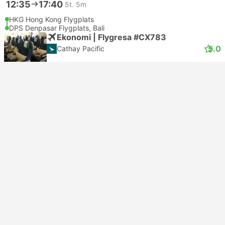
12:35
17:40
5t. 5m
HKG Hong Kong Flygplats
DPS Denpasar Flygplats, Bali
Ekonomi | Flygresa #CX783
5.0
Cathay Pacific
USD 547
Boka nu
Inklusive skatter
|
per vuxen
Bekräftelse direkt
12:35
17:40
5t. 5m
HKG Hong Kong Flygplats
DPS Denpasar Flygplats, Bali
Ekonomi | Flygresa #CX783
Cathay Pacific