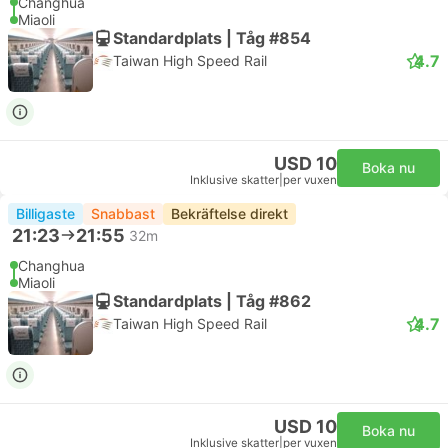
Changhua
Miaoli
Standardplats | Tåg #854
4.7
Taiwan High Speed Rail
USD 10
Boka nu
Inklusive skatter
|
per vuxen
Billigaste
Snabbast
Bekräftelse direkt
21:23
21:55
32m
Changhua
Miaoli
Standardplats | Tåg #862
4.7
Taiwan High Speed Rail
USD 10
Boka nu
Inklusive skatter
|
per vuxen