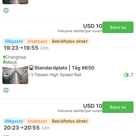
USD 10
Boka nu
Inklusive skatter
|
per vuxen
Billigaste
Snabbast
Bekräftelse direkt
19:23
19:55
32m
Changhua
Miaoli
Standardplats | Tåg #850
4.7
Taiwan High Speed Rail
USD 10
Boka nu
Inklusive skatter
|
per vuxen
Billigaste
Snabbast
Bekräftelse direkt
20:23
20:55
32m