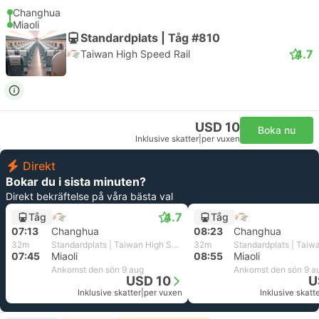
Changhua
Miaoli
Standardplats | Tåg #810
4.7
Taiwan High Speed Rail
USD 10
Boka nu
Inklusive skatter
|
per vuxen
Direkt
Bokar du i sista minuten?
Direkt bekräftelse på våra bästa val
4.7
Tåg
Tåg
07:13
Changhua
08:23
Changhua
32m
Standardplats | Taiwan High Speed Rail
32m
07:45
Miaoli
08:55
Miaoli
Ankomst den sön 9 aug
Ankomst den sön 9 a
USD 10
U
Inklusive skatter
|
per vuxen
Inklusive skatt