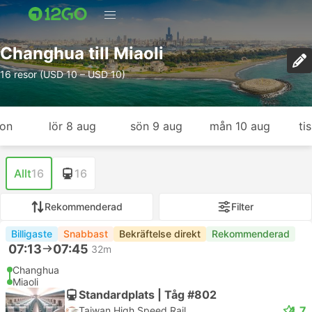
Changhua till Miaoli
16 resor (USD 10 – USD 10)
gon
lör 8 aug
sön 9 aug
mån 10 aug
ti
Allt
16
16
Rekommenderad
Filter
Billigaste
Snabbast
Bekräftelse direkt
Rekommenderad
07:13
07:45
32m
Changhua
Miaoli
Standardplats | Tåg #802
4.7
Taiwan High Speed Rail