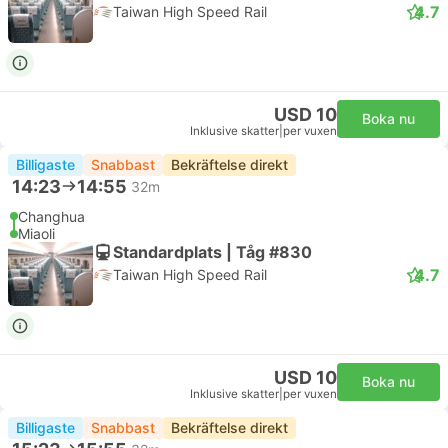
4.7
Taiwan High Speed Rail
USD 10
Boka nu
Inklusive skatter
|
per vuxen
Billigaste
Snabbast
Bekräftelse direkt
14:23
14:55
32m
Changhua
Miaoli
Standardplats | Tåg #830
4.7
Taiwan High Speed Rail
USD 10
Boka nu
Inklusive skatter
|
per vuxen
Billigaste
Snabbast
Bekräftelse direkt