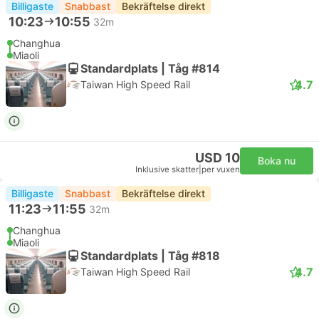
Billigaste
Snabbast
Bekräftelse direkt
10:23
10:55
32m
Changhua
Miaoli
Standardplats | Tåg #814
4.7
Taiwan High Speed Rail
USD 10
Boka nu
Inklusive skatter
|
per vuxen
Billigaste
Snabbast
Bekräftelse direkt
11:23
11:55
32m
Changhua
Miaoli
Standardplats | Tåg #818
4.7
Taiwan High Speed Rail