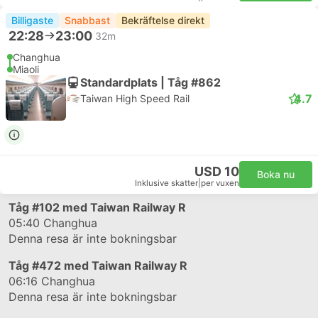
Billigaste
Snabbast
Bekräftelse direkt
22:28
23:00
32m
Changhua
Miaoli
Standardplats | Tåg #862
4.7
Taiwan High Speed Rail
USD 10
Boka nu
Inklusive skatter
|
per vuxen
Tåg
#102
med Taiwan Railway R
05:40
Changhua
Denna resa är inte bokningsbar
Tåg
#472
med Taiwan Railway R
06:16
Changhua
Denna resa är inte bokningsbar