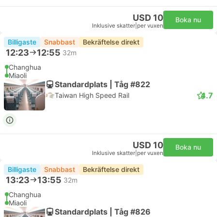
USD 10
Boka nu
Inklusive skatter
|
per vuxen
Billigaste
Snabbast
Bekräftelse direkt
12:23
12:55
32m
Changhua
Miaoli
Standardplats | Tåg #822
4.7
Taiwan High Speed Rail
USD 10
Boka nu
Inklusive skatter
|
per vuxen
Billigaste
Snabbast
Bekräftelse direkt
13:23
13:55
32m
Changhua
Miaoli
Standardplats | Tåg #826