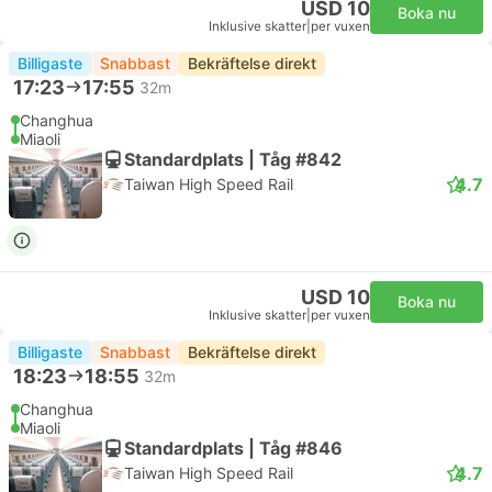
USD 10
Boka nu
Inklusive skatter
|
per vuxen
Billigaste
Snabbast
Bekräftelse direkt
17:23
17:55
32m
Changhua
Miaoli
Standardplats | Tåg #842
4.7
Taiwan High Speed Rail
USD 10
Boka nu
Inklusive skatter
|
per vuxen
Billigaste
Snabbast
Bekräftelse direkt
18:23
18:55
32m
Changhua
Miaoli
Standardplats | Tåg #846
4.7
Taiwan High Speed Rail