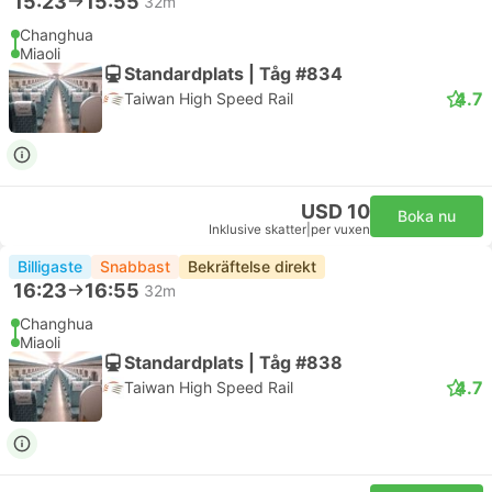
15:23
15:55
32m
Changhua
Miaoli
Standardplats | Tåg #834
4.7
Taiwan High Speed Rail
USD 10
Boka nu
Inklusive skatter
|
per vuxen
Billigaste
Snabbast
Bekräftelse direkt
16:23
16:55
32m
Changhua
Miaoli
Standardplats | Tåg #838
4.7
Taiwan High Speed Rail