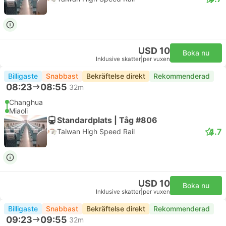
USD 10
Boka nu
Inklusive skatter
|
per vuxen
Billigaste
Snabbast
Bekräftelse direkt
Rekommenderad
08:23
08:55
32m
Changhua
Miaoli
Standardplats | Tåg #806
4.7
Taiwan High Speed Rail
USD 10
Boka nu
Inklusive skatter
|
per vuxen
Billigaste
Snabbast
Bekräftelse direkt
Rekommenderad
09:23
09:55
32m