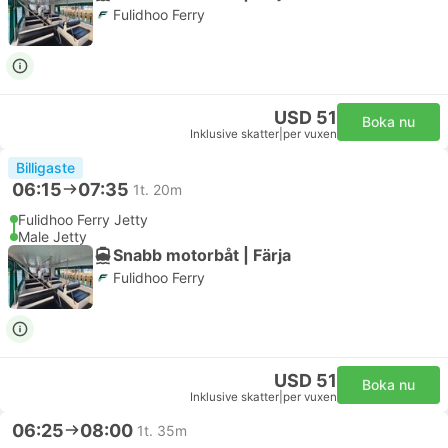
Fulidhoo Ferry
USD 51
Boka nu
Inklusive skatter
|
per vuxen
Billigaste
06:15
07:35
1t. 20m
Fulidhoo Ferry Jetty
Male Jetty
Snabb motorbåt | Färja
Fulidhoo Ferry
USD 51
Boka nu
Inklusive skatter
|
per vuxen
06:25
08:00
1t. 35m