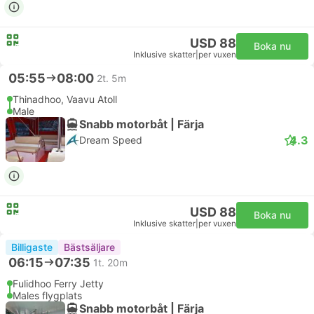
USD 88
Boka nu
Inklusive skatter
|
per vuxen
05:55
08:00
2t. 5m
Thinadhoo, Vaavu Atoll
Male
Snabb motorbåt | Färja
4.3
Dream Speed
USD 88
Boka nu
Inklusive skatter
|
per vuxen
Billigaste
Bästsäljare
06:15
07:35
1t. 20m
Fulidhoo Ferry Jetty
Males flygplats
Snabb motorbåt | Färja