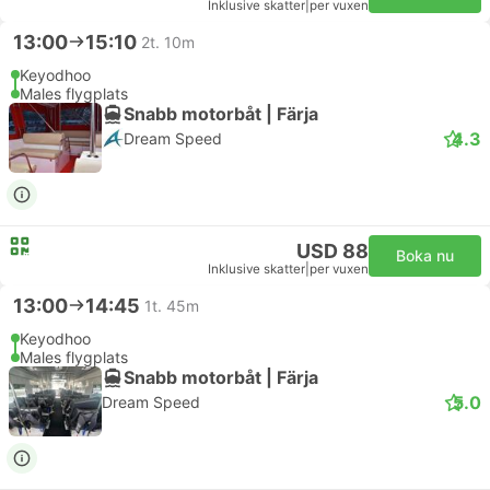
Inklusive skatter
|
per vuxen
13:00
15:10
2t. 10m
Keyodhoo
Males flygplats
Snabb motorbåt | Färja
4.3
Dream Speed
USD 88
Boka nu
Inklusive skatter
|
per vuxen
13:00
14:45
1t. 45m
Keyodhoo
Males flygplats
Snabb motorbåt | Färja
5.0
Dream Speed