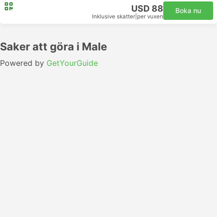
USD 88
Boka nu
Inklusive skatter
|
per vuxen
Saker att göra i Male
Powered by
GetYourGuide