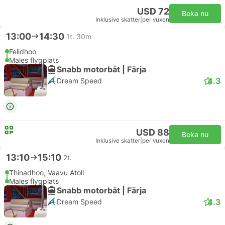
USD 72
Boka nu
Inklusive skatter
|
per vuxen
13:00
14:30
1t. 30m
Felidhoo
Males flygplats
Snabb motorbåt | Färja
4.3
Dream Speed
USD 88
Boka nu
Inklusive skatter
|
per vuxen
13:10
15:10
2t.
Thinadhoo, Vaavu Atoll
Males flygplats
Snabb motorbåt | Färja
4.3
Dream Speed