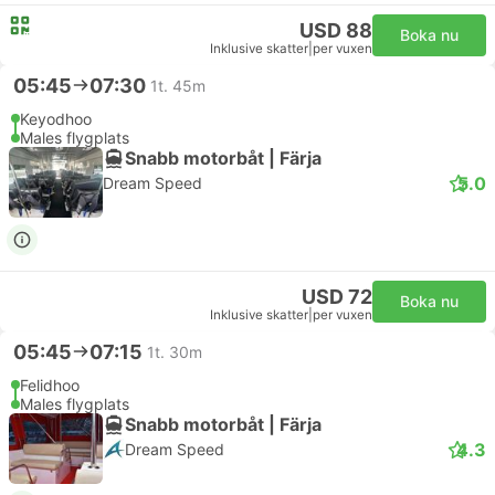
USD 88
Boka nu
Inklusive skatter
|
per vuxen
05:45
07:30
1t. 45m
Keyodhoo
Males flygplats
Snabb motorbåt | Färja
5.0
Dream Speed
USD 72
Boka nu
Inklusive skatter
|
per vuxen
05:45
07:15
1t. 30m
Felidhoo
Males flygplats
Snabb motorbåt | Färja
4.3
Dream Speed