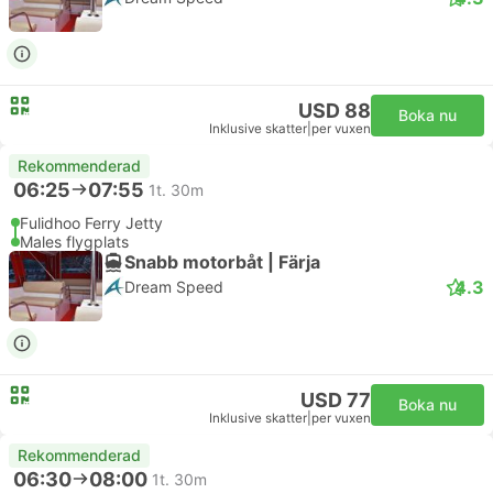
USD 88
Boka nu
Inklusive skatter
|
per vuxen
Rekommenderad
06:25
07:55
1t. 30m
Fulidhoo Ferry Jetty
Males flygplats
Snabb motorbåt | Färja
4.3
Dream Speed
USD 77
Boka nu
Inklusive skatter
|
per vuxen
Rekommenderad
06:30
08:00
1t. 30m