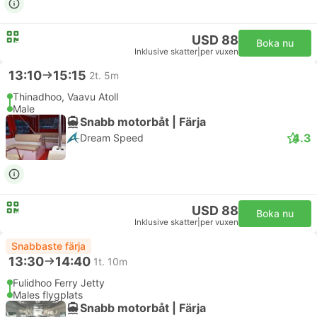
USD 88
Boka nu
Inklusive skatter
|
per vuxen
13:10
15:15
2t. 5m
Thinadhoo, Vaavu Atoll
Male
Snabb motorbåt | Färja
4.3
Dream Speed
USD 88
Boka nu
Inklusive skatter
|
per vuxen
Snabbaste färja
13:30
14:40
1t. 10m
Fulidhoo Ferry Jetty
Males flygplats
Snabb motorbåt | Färja