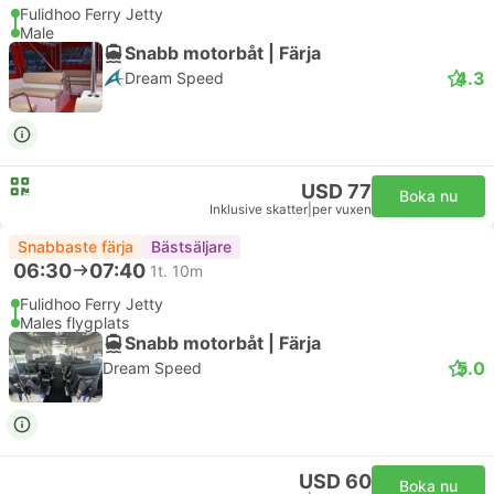
Fulidhoo Ferry Jetty
Male
Snabb motorbåt | Färja
4.3
Dream Speed
USD 77
Boka nu
Inklusive skatter
|
per vuxen
Snabbaste färja
Bästsäljare
06:30
07:40
1t. 10m
Fulidhoo Ferry Jetty
Males flygplats
Snabb motorbåt | Färja
5.0
Dream Speed
USD 60
Boka nu