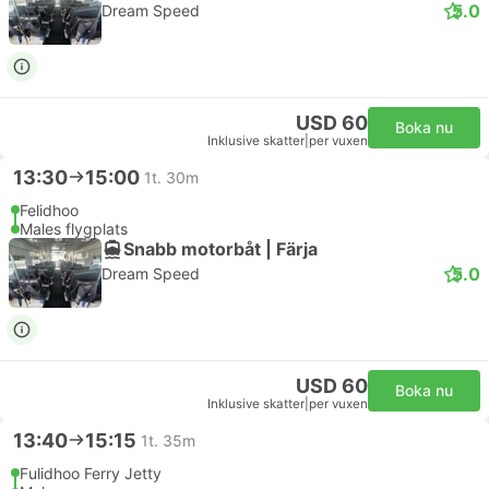
5.0
Dream Speed
USD 60
Boka nu
Inklusive skatter
|
per vuxen
13:30
15:00
1t. 30m
Felidhoo
Males flygplats
Snabb motorbåt | Färja
5.0
Dream Speed
USD 60
Boka nu
Inklusive skatter
|
per vuxen
13:40
15:15
1t. 35m
Fulidhoo Ferry Jetty