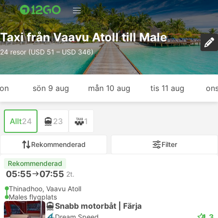
Taxi från Vaavu Atoll till Male
24 resor (USD 51 – USD 346)
gon
sön 9 aug
mån 10 aug
tis 11 aug
ons
Allt
24
23
1
Rekommenderad
Filter
Rekommenderad
05:55
07:55
2t.
Thinadhoo, Vaavu Atoll
Males flygplats
Snabb motorbåt | Färja
4.3
Dream Speed