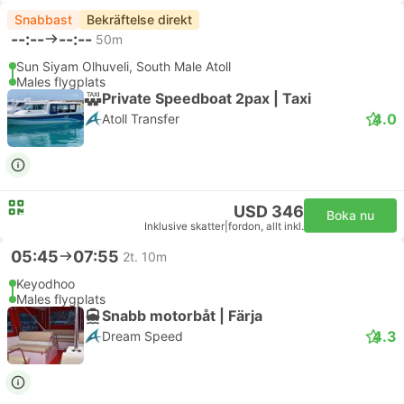
Snabbast
Bekräftelse direkt
--:--
--:--
50m
Sun Siyam Olhuveli, South Male Atoll
Males flygplats
Private Speedboat 2pax | Taxi
4.0
Atoll Transfer
USD 346
Boka nu
Inklusive skatter
|
fordon, allt inkl.
05:45
07:55
2t. 10m
Keyodhoo
Males flygplats
Snabb motorbåt | Färja
4.3
Dream Speed