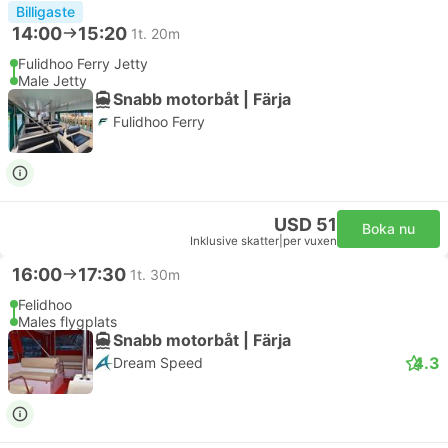
Billigaste
14:00
15:20
1t. 20m
Fulidhoo Ferry Jetty
Male Jetty
Snabb motorbåt | Färja
Fulidhoo Ferry
USD 51
Boka nu
Inklusive skatter
|
per vuxen
16:00
17:30
1t. 30m
Felidhoo
Males flygplats
Snabb motorbåt | Färja
4.3
Dream Speed