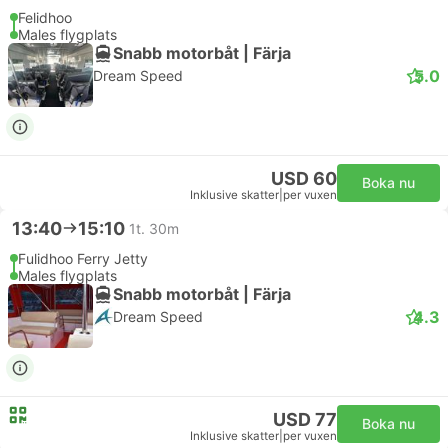
Felidhoo
Males flygplats
Snabb motorbåt | Färja
5.0
Dream Speed
USD 60
Boka nu
Inklusive skatter
|
per vuxen
13:40
15:10
1t. 30m
Fulidhoo Ferry Jetty
Males flygplats
Snabb motorbåt | Färja
4.3
Dream Speed
USD 77
Boka nu
Inklusive skatter
|
per vuxen