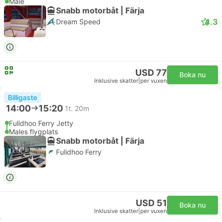
Male
Snabb motorbåt | Färja
4.3
Dream Speed
USD 77
Boka nu
Inklusive skatter
|
per vuxen
Billigaste
14:00
15:20
1t. 20m
Fulidhoo Ferry Jetty
Males flygplats
Snabb motorbåt | Färja
Fulidhoo Ferry
USD 51
Boka nu
Inklusive skatter
|
per vuxen