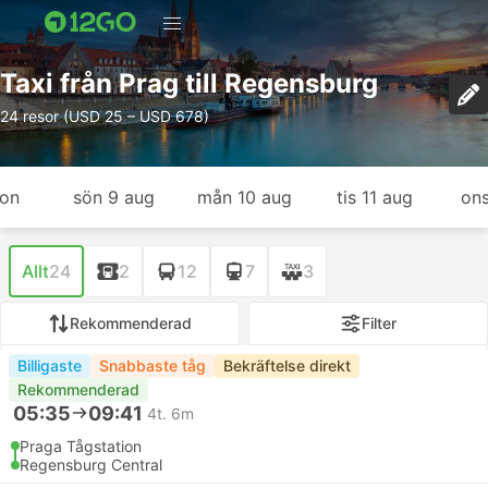
Taxi från Prag till Regensburg
24 resor (USD 25 – USD 678)
gon
sön 9 aug
mån 10 aug
tis 11 aug
ons
Allt
24
2
12
7
3
Rekommenderad
Filter
Billigaste
Snabbaste tåg
Bekräftelse direkt
Rekommenderad
05:35
09:41
4t. 6m
Praga Tågstation
Regensburg Central