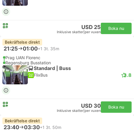
USD 25
Boka nu
Inklusive skatter
|
per vuxen
Bekräftelse direkt
21:25
01:00
+1
3t. 35m
Prag UAN Florenc
Regensburg Busstation
Standard | Buss
3.8
FlixBus
USD 30
Boka nu
Inklusive skatter
|
per vuxen
Bekräftelse direkt
23:40
03:30
+1
3t. 50m