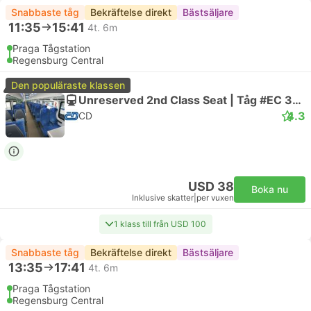
Snabbaste tåg
Bekräftelse direkt
Bästsäljare
11:35
15:41
4t. 6m
Praga Tågstation
Regensburg Central
Den populäraste klassen
Unreserved 2nd Class Seat | Tåg #EC 356 Bavorský expres
4.3
CD
USD 38
Boka nu
Inklusive skatter
|
per vuxen
1 klass till från USD 100
Snabbaste tåg
Bekräftelse direkt
Bästsäljare
13:35
17:41
4t. 6m
Praga Tågstation
Regensburg Central