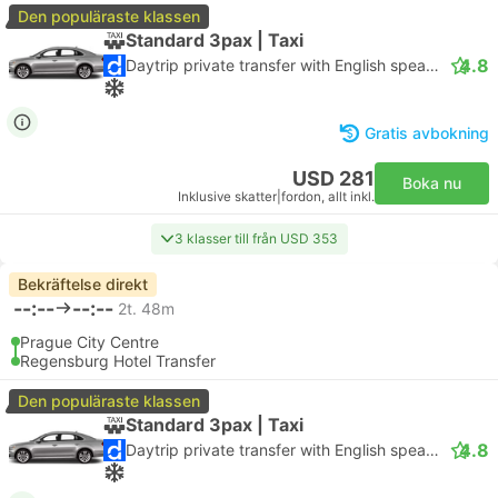
Den populäraste klassen
Standard 3pax | Taxi
4.8
Daytrip private transfer with English speaking driver
Gratis avbokning
USD 281
Boka nu
Inklusive skatter
|
fordon, allt inkl.
3 klasser till från USD 353
Bekräftelse direkt
--:--
--:--
2t. 48m
Prague City Centre
Regensburg Hotel Transfer
Den populäraste klassen
Standard 3pax | Taxi
4.8
Daytrip private transfer with English speaking driver