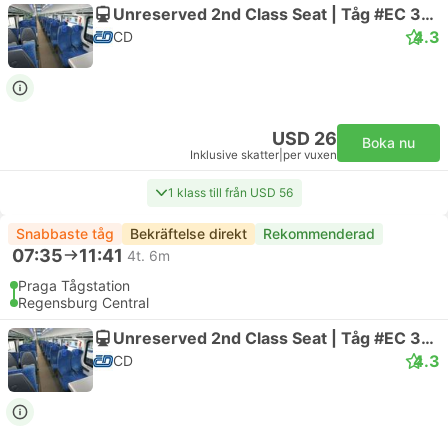
Unreserved 2nd Class Seat | Tåg #EC 362 Bavorský expres
4.3
CD
USD 26
Boka nu
Inklusive skatter
|
per vuxen
1 klass till från USD 56
Snabbaste tåg
Bekräftelse direkt
Rekommenderad
07:35
11:41
4t. 6m
Praga Tågstation
Regensburg Central
Unreserved 2nd Class Seat | Tåg #EC 360 Bavorský expres
4.3
CD