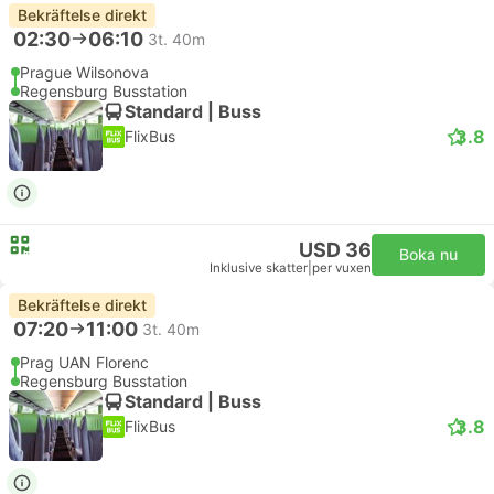
Bekräftelse direkt
02:30
06:10
3t. 40m
Prague Wilsonova
Regensburg Busstation
Standard | Buss
3.8
FlixBus
USD 36
Boka nu
Inklusive skatter
|
per vuxen
Bekräftelse direkt
07:20
11:00
3t. 40m
Prag UAN Florenc
Regensburg Busstation
Standard | Buss
3.8
FlixBus