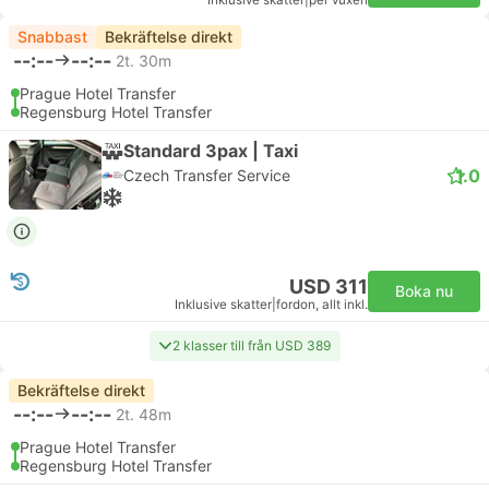
Inklusive skatter
|
per vuxen
Snabbast
Bekräftelse direkt
--:--
--:--
2t. 30m
Prague Hotel Transfer
Regensburg Hotel Transfer
Standard 3pax | Taxi
1.0
Czech Transfer Service
USD 311
Boka nu
Inklusive skatter
|
fordon, allt inkl.
2 klasser till från USD 389
Bekräftelse direkt
--:--
--:--
2t. 48m
Prague Hotel Transfer
Regensburg Hotel Transfer