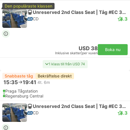
Den populäraste klassen
Unreserved 2nd Class Seat | Tåg #EC 354 Bavorský expres
4.3
CD
USD 38
Boka nu
Inklusive skatter
|
per vuxen
1 klass till från USD 74
Snabbaste tåg
Bekräftelse direkt
15:35
19:41
4t. 6m
Praga Tågstation
Regensburg Central
Unreserved 2nd Class Seat | Tåg #EC 352 Bavorský expres
4.3
CD