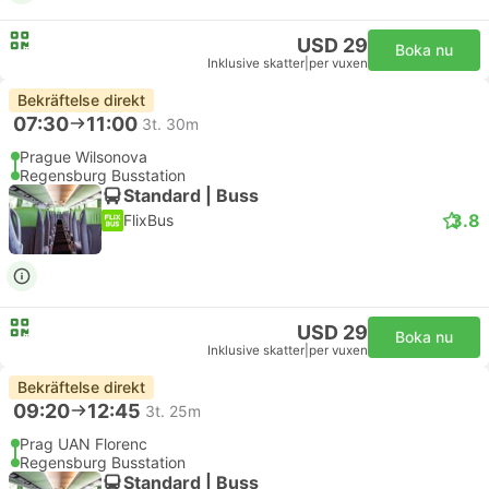
USD 29
Boka nu
Inklusive skatter
|
per vuxen
Bekräftelse direkt
07:30
11:00
3t. 30m
Prague Wilsonova
Regensburg Busstation
Standard | Buss
3.8
FlixBus
USD 29
Boka nu
Inklusive skatter
|
per vuxen
Bekräftelse direkt
09:20
12:45
3t. 25m
Prag UAN Florenc
Regensburg Busstation
Standard | Buss