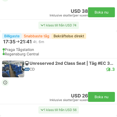
USD 38
Boka nu
Inklusive skatter
|
per vuxen
1 klass till från USD 74
Billigaste
Snabbaste tåg
Bekräftelse direkt
17:35
21:41
4t. 6m
Praga Tågstation
Regensburg Central
Unreserved 2nd Class Seat | Tåg #EC 350 Bavorský expres
4.3
CD
USD 26
Boka nu
Inklusive skatter
|
per vuxen
1 klass till från USD 56