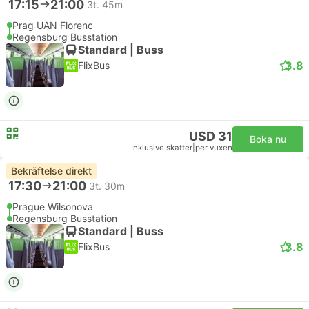
17:15
21:00
3t. 45m
Prag UAN Florenc
Regensburg Busstation
Standard | Buss
3.8
FlixBus
USD 31
Boka nu
Inklusive skatter
|
per vuxen
Bekräftelse direkt
17:30
21:00
3t. 30m
Prague Wilsonova
Regensburg Busstation
Standard | Buss
3.8
FlixBus