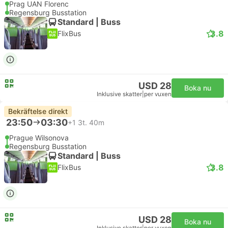
Prag UAN Florenc
Regensburg Busstation
Standard | Buss
3.8
FlixBus
USD 28
Boka nu
Inklusive skatter
|
per vuxen
Bekräftelse direkt
23:50
03:30
+1
3t. 40m
Prague Wilsonova
Regensburg Busstation
Standard | Buss
3.8
FlixBus
USD 28
Boka nu