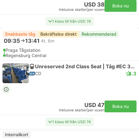
USD 38
Boka nu
Inklusive skatter
|
per vuxen
1 klass till från USD 74
Snabbaste tåg
Bekräftelse direkt
Rekommenderad
09:35
13:41
4t. 6m
Praga Tågstation
Regensburg Central
Unreserved 2nd Class Seat | Tåg #EC 358 Bavorský expres
4.3
CD
USD 47
Boka nu
Inklusive skatter
|
per vuxen
1 klass till från USD 74
Interrailkort