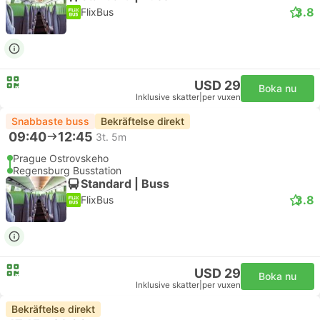
3.8
FlixBus
USD 29
Boka nu
Inklusive skatter
|
per vuxen
Snabbaste buss
Bekräftelse direkt
09:40
12:45
3t. 5m
Prague Ostrovskeho
Regensburg Busstation
Standard | Buss
3.8
FlixBus
USD 29
Boka nu
Inklusive skatter
|
per vuxen
Bekräftelse direkt