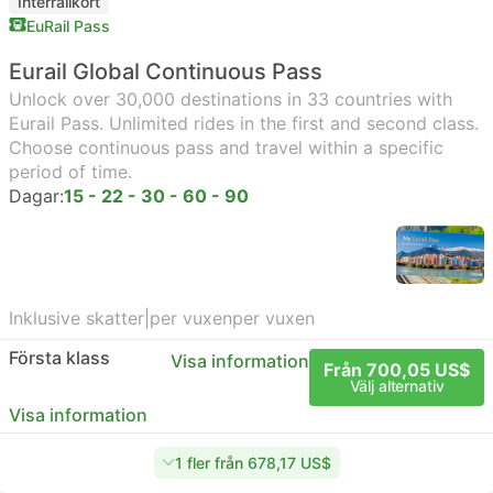
Interrailkort
EuRail Pass
Eurail Global Continuous Pass
Unlock over 30,000 destinations in 33 countries with
Eurail Pass. Unlimited rides in the first and second class.
Choose continuous pass and travel within a specific
period of time.
Dagar:
15 - 22 - 30 - 60 - 90
Inklusive skatter
|
per vuxen
per vuxen
Första klass
Visa information
Från 700,05 US$
Välj alternativ
Visa information
1 fler från 678,17 US$