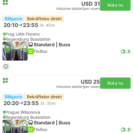
USD 31
Boka nu
Inklusive skatter
|
per vuxen
Billigaste
Bekräftelse direkt
20:10
23:55
3t. 45m
Prag UAN Florenc
Regensburg Busstation
Standard | Buss
3.8
FlixBus
USD 25
Boka nu
Inklusive skatter
|
per vuxen
Billigaste
Bekräftelse direkt
20:20
23:55
3t. 35m
Prague Wilsonova
Regensburg Busstation
Standard | Buss
3.8
FlixBus