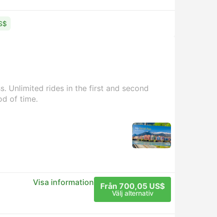
US$
. Unlimited rides in the first and second
od of time.
Visa information
Från 700,05 US$
Välj alternativ