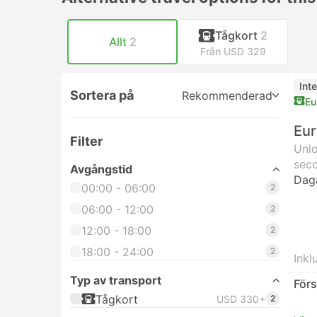
Tågkort
2
Allt
2
Från USD 329
Inte
Sortera på
Rekommenderad
Eu
Eur
Filter
Unlo
seco
Avgångstid
Dag
00:00 - 06:00
2
06:00 - 12:00
2
12:00 - 18:00
2
18:00 - 24:00
2
Inkl
Typ av transport
Förs
Tågkort
USD 330+
2