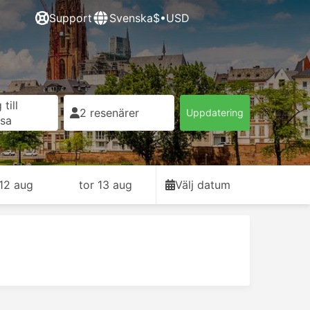
Support
Svenska
$•USD
till
2 resenärer
Uppdatering
esa
12 aug
tor 13 aug
Välj datum