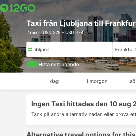
Taxi från Ljubljana till Frankf
2 resor (USD 329 – USD 678)
Ljubljana
Frankfur
Hitta mitt boende
I dag
I morgon
sö
Ingen Taxi hittades den 10 aug
Tänk på andra alternativ nedan eller prova et
Alternative travel options for this