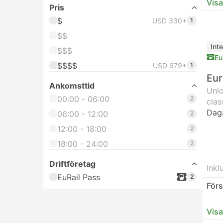
Visa
Pris
$
USD 330+
1
$$
Inte
$$$
Eu
$$$$
USD 679+
1
Eur
Ankomsttid
Unlo
00:00 - 06:00
2
clas
Dag
06:00 - 12:00
2
12:00 - 18:00
2
18:00 - 24:00
2
Driftföretag
Inkl
EuRail Pass
2
Förs
Visa