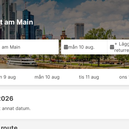
urt am Main
+ Lägg 
t am Main
mån 10 aug.
returr
n 9 aug
mån 10 aug
tis 11 aug
ons 
 2026
t annat datum.
 route